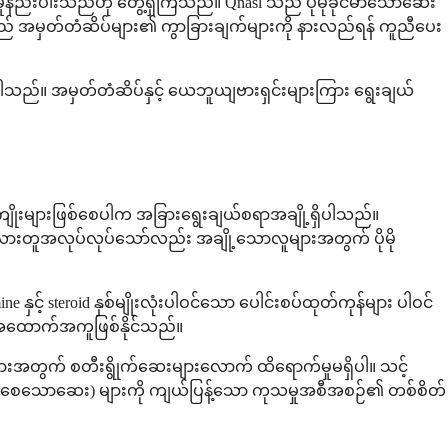
မှုနည်းပါးသည်ဟု တွေ့ရှိကြသည်။ Qnasl သည် ပိုမိုခိုင်မာသောဆေး
သည် အမှတ်တံဆိပ်များ၏ ကွာခြားချက်များကို နားလည်ရန် ကူညီပေး
်ပါသည်။ အမှတ်တံဆိပ်နှင့် ယေဘူယျဗားရှင်းများကြား ရွေးချယ်
ျိုးများဖြစ်စေပါက အခြားရွေးချယ်စရာအချို့ရှိပါသည်။
းသည် အလားတူအလုပ်လုပ်သော်လည်း အချို့သောလူများအတွက် ပိုမို
e နှင့် steroid နှစ်မျိုးလုံးပါဝင်သော ပေါင်းစပ်ထုတ်ကုန်များ ပါဝင်
် အထောက်အကူဖြစ်နိုင်သည်။
းအတွက် စတီးရွိုက်ဆေးများလောက် ထိရောက်မှုမရှိပါ။ သင့်
ော့ကျစေသောဆေး) များကို ကျယ်ပြန့်သော ကုသမှုအစီအစဉ်၏ တစ်စိတ်