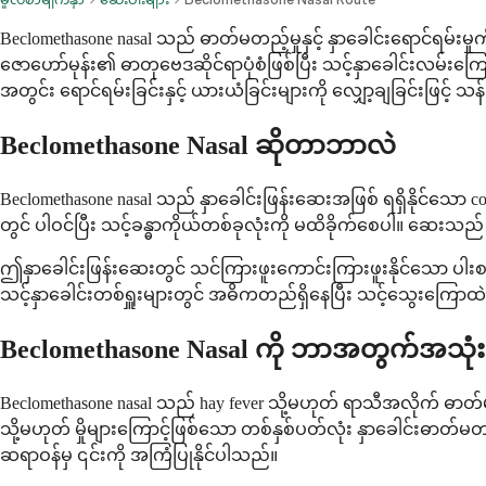
Beclomethasone nasal သည် ဓာတ်မတည့်မှုနှင့် နှာခေါင်းရောင်ရမ်
ဇောဟော်မုန်း၏ ဓာတုဗေဒဆိုင်ရာပုံစံဖြစ်ပြီး သင့်နှာခေါင်းလမ်
အတွင်း ရောင်ရမ်းခြင်းနှင့် ယားယံခြင်းများကို လျှော့ချခြင်းဖြင့် သန
Beclomethasone Nasal ဆိုတာဘာလဲ
Beclomethasone nasal သည် နှာခေါင်းဖြန်းဆေးအဖြစ် ရရှိနိုင်သော
တွင် ပါဝင်ပြီး သင့်ခန္ဓာကိုယ်တစ်ခုလုံးကို မထိခိုက်စေပါ။ ဆေး
ဤနှာခေါင်းဖြန်းဆေးတွင် သင်ကြားဖူးကောင်းကြားဖူးနိုင်သော ပါးစပ
သင့်နှာခေါင်းတစ်ရှူးများတွင် အဓိကတည်ရှိနေပြီး သင့်သွေးကြောထဲ
Beclomethasone Nasal ကို ဘာအတွက်အသုံ
Beclomethasone nasal သည် hay fever သို့မဟုတ် ရာသီအလိုက် ဓာတ်မ
သို့မဟုတ် မှိုများကြောင့်ဖြစ်သော တစ်နှစ်ပတ်လုံး နှာခေါင်းဓာတ
ဆရာဝန်မှ ၎င်းကို အကြံပြုနိုင်ပါသည်။