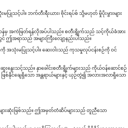
သင့်ပါ။ ဘက်တီးရီးယား၊ ဗိုင်းရပ်စ် သို့မဟုတ် မှိုပိုးမွှားများ
န်မှ အကဲဖြတ်ရန်လိုအပ်ပါသည်။ စတီးရွိုက်သည် သင့်ကိုယ်ခံအား
ုက်များတွင် ဤအရာသည် အများကြီးလျော့နည်းပါသည်။
al ကို အသုံးမပြုသင့်ပါ။ ဆေးဝါးသည် ကုသမှုလုပ်ငန်းစဉ်ကို ဝင်
ို ဆွေးနွေးသင့်သည်။ နှာခေါင်းစတီးရွိုက်များသည် ကိုယ်ဝန်ဆောင်စဉ်
ြစ်နိုင်ချေရှိသော အန္တရာယ်များနှင့် ယှဉ်တွဲ၍ အလားအလာရှိသော
ုတွင် အများဆုံးဖြစ်သည်။ ဤအမှတ်တံဆိပ်များသည် တူညီသော