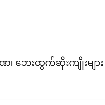
ာဏ၊ ဘေးထွက်ဆိုးကျိုးများ