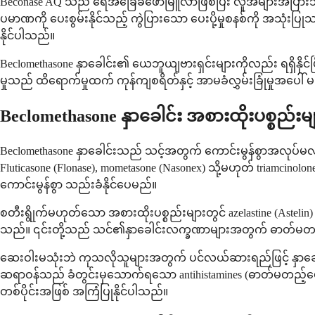
Beconase AQ သည် ရေအခြေခံဖော်မြူလာဖြစ်ပြီး လူအများအပြားသည် ရ
ပမာဏကို ပေးစွမ်းနိုင်သည့် ကွဲပြားသော ပေးပို့မှုစနစ်ကို အသ
နိုင်ပါသည်။
Beclomethasone နှာခေါင်း၏ ယေဘူယျဗားရှင်းများကိုလည်း ရရှိနိုင
မှုသည် ထိရောက်မှုထက် ကုန်ကျစရိတ်နှင့် အာမခံလွှမ်းခြုံမှုအ
Beclomethasone နှာခေါင်း အစားထိုးပစ္စည်းမျ
Beclomethasone နှာခေါင်းသည် သင့်အတွက် ကောင်းမွန်စွာအလုပ်မ
Fluticasone (Flonase), mometasone (Nasonex) သို့မဟုတ် triamcin
ကောင်းမွန်စွာ သည်းခံနိုင်ပေမည်။
စတီးရွိုက်မဟုတ်သော အစားထိုးပစ္စည်းများတွင် azelastine (Astelin) ကဲ
သည်။ ၎င်းတို့သည် သင်၏နှာခေါင်းလက္ခဏာများအတွက် ဓာတ်မတည့်မှ
ဆေးဝါးမသုံးဘဲ ကုသလိုသူများအတွက် ပင်လယ်ဆားရည်ဖြင့် နှာခေါင
ဆရာဝန်သည် ခံတွင်းမှသောက်ရသော antihistamines (ဓာတ်မတည့်ပျေ
တစ်ပိုင်းအဖြစ် အကြံပြုနိုင်ပါသည်။