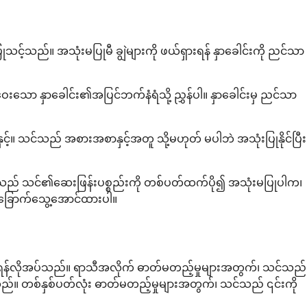
ပြုသင့်သည်။ အသုံးမပြုမီ ချွဲများကို ဖယ်ရှားရန် နှာခေါင်းကို ညင်သာ
ေးသော နှာခေါင်း၏အပြင်ဘက်နံရံသို့ ညွှန်ပါ။ နှာခေါင်းမှ ညင်သာ
ှင့်။ သင်သည် အစားအစာနှင့်အတူ သို့မဟုတ် မပါဘဲ အသုံးပြုနိုင်ပြီး
သင်သည် သင်၏ဆေးဖြန်းပစ္စည်းကို တစ်ပတ်ထက်ပို၍ အသုံးမပြုပါက၊
ွာ ခြောက်သွေ့အောင်ထားပါ။
ရန်လိုအပ်သည်။ ရာသီအလိုက် ဓာတ်မတည့်မှုများအတွက်၊ သင်သည်
်။ တစ်နှစ်ပတ်လုံး ဓာတ်မတည့်မှုများအတွက်၊ သင်သည် ၎င်းကို