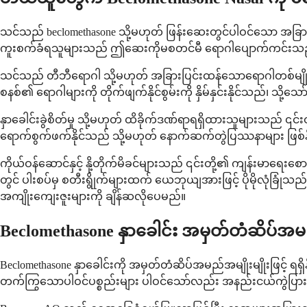
သင်သည် beclomethasone သို့မဟုတ် ဖြန်းဆေးတွင်ပါဝင်သော အခြားပါဝင်
ကူးစက်ခံရသူများသည် ဤဆေးကိုမစတင်မီ ရောဂါပျောက်ကင်းသည်
သင်သည် တီဘီရောဂါ သို့မဟုတ် အခြားပြင်းထန်သောရောဂါတစ်မျိုး
စနစ်၏ ရောဂါများကို တိုက်ဖျက်နိုင်စွမ်းကို နှိမ်နှင်းနိုင်သည်
နှာခေါင်းခွဲစိတ်မှု သို့မဟုတ် ထိခိုက်ဒဏ်ရာရရှိထားသူများသည် ၎င်
ရောက်စွက်ဖက်နိုင်သည် သို့မဟုတ် နောက်ဆက်တွဲပြဿနာများ ဖြစ်နိုင်
ကိုယ်ဝန်ဆောင်နှင့် နို့တိုက်မိခင်များသည် ၎င်းတို့၏ ကျန်းမာရေးစေ
တွင် ပါးစပ်မှ စတီးရွိုက်များထက် ယေဘုယျအားဖြင့် ပိုမိုလုံခြ
အကျိုးကျေးဇူးများကို ချိန်ဆလိုပေမည်။
Beclomethasone နှာခေါင်း အမှတ်တံဆိပ်အမ
Beclomethasone နှာခေါင်းကို အမှတ်တံဆိပ်အမည်အမျိုးမျိုးဖြင့် 
တက်ကြွသောပါဝင်ပစ္စည်းများ ပါဝင်သော်လည်း အနည်းငယ်ကွဲပြားသော ဖ