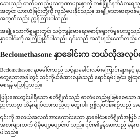
ဆေးသည် ဓာတ်မတည့်မှုလက္ခဏာများစွာကို တစ်ပြိုင်နက်ခံစားရသူများ
အတွင်း ယားယံခြင်းတို့ကို ကူညီပေးနိုင်သည်။ အချို့သောဆရာဝန်မ
အတွက်လည်း ညွှန်ကြားပါသည်။
အချို့သောကိစ္စများတွင်၊ သင့်ကျန်းမာရေးစောင့်ရှောက်မှုပေးသူသည
နှာခေါင်းကို အကြံပြုနိုင်ပါသည်။ ၎င်းသည် အသုံးနည်းသော်လည်
Beclomethasone နှာခေါင်းက ဘယ်လိုအလုပ
Beclomethasone နှာခေါင်းသည် သင့်နှာခေါင်းလမ်းကြောင်းများနှင့် နှာခေ
တွေ့သောအခါတွင် သင့်ကိုယ်ခံအားစနစ်သည် ရောင်ရမ်းခြင်း၊ ချွဲထုတ
စေရန် ပြောပြသည်။
ဖြန်းဆေးတွင်ပါရှိသော စတီရွိုက်သည် ဓာတ်မတည့်မှုဖြစ်စေသော အရ
ညင်သာစွာ ထိန်းချုပ်ထားသည်ဟု တွေးပါ။ ဤလုပ်ငန်းစဉ်သည် အချိ
၎င်းကို အလယ်အလတ်အားကောင်းသော နှာခေါင်းစတီရွိုက်အဖြစ် သတ်မ
အစားများထက် ပိုမိုပျော့ပျောင်းပါသည်။ ၎င်း၏ခွန်အားသည် မှ
ပါသည်။