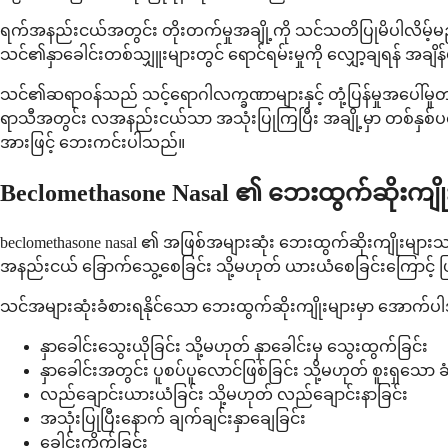
ရက်အနည်းငယ်အတွင်း တိုးတက်မှုအချို့ကို သင်သတိပြုမိပါလိမ့်မည်၊
သင်၏နှာခေါင်းတစ်သျှူးများတွင် ရောင်ရမ်းမှုကို လျှော့ချရန် အခ
သင်၏ဆရာဝန်သည် သင့်ရောဂါလက္ခဏာများနှင့် တုံ့ပြန်မှုအပေါ်
ရာသီအတွင်း လအနည်းငယ်သာ အသုံးပြုကြပြီး အချို့မှာ တစ်နှစ်ပတ
အားဖြင့် ဘေးကင်းပါသည်။
Beclomethasone Nasal ၏ ဘေးထွက်ဆိုးကျ
beclomethasone nasal ၏ အဖြစ်အများဆုံး ဘေးထွက်ဆိုးကျိုးများသည
အနည်းငယ် ခြောက်သွေ့စေခြင်း သို့မဟုတ် ယားယံစေခြင်းကြောင
သင်အများဆုံးခံစားရနိုင်သော ဘေးထွက်ဆိုးကျိုးများမှာ အောက်ပ
နှာခေါင်းသွေးယိုခြင်း သို့မဟုတ် နှာခေါင်းမှ သွေးထွက်ခြင်း
နှာခေါင်းအတွင်း ပူစပ်ပူလောင်ဖြစ်ခြင်း သို့မဟုတ် စူးရှသော ခံ
လည်ချောင်းယားယံခြင်း သို့မဟုတ် လည်ချောင်းနာခြင်း
အသုံးပြုပြီးနောက် ချက်ချင်းနှာချေခြင်း
ခေါင်းကိုက်ခြင်း