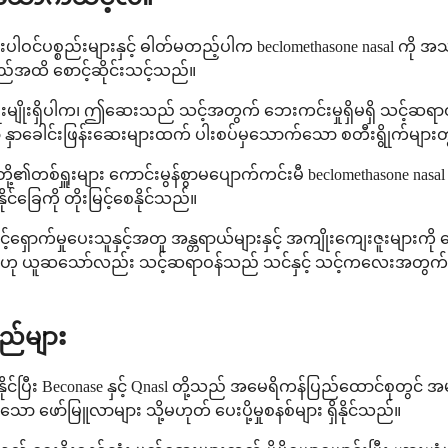
ပစ္စည်းများနှင့် ဓါတ်မတည့်ပါက beclomethasone nasal ကို အသုံးမပြု
အထိ စောင့်ဆိုင်းသင့်သည်။
မျိုးရှိပါက၊ ဤဆေးသည် သင့်အတွက် ဘေးကင်းမှုရှိမရှိ သင့်ဆရာဝ
၊ သို့သော် နှာခေါင်းဖြန်းဆေးများထက် ပါးစပ်မှသောက်သော စတီးရွိ
းတို့၏တစ်ရှူးများ ကောင်းမွန်စွာမပျောက်ကင်းမီ beclomethasone nas
ခြေကို တိုးမြင့်စေနိုင်သည်။
ာင့်ရှောက်မှုပေးသူနှင့်အတူ အန္တရာယ်များနှင့် အကျိုးကျေးဇူးများက
ုံသည်ဟု ယူဆသော်လည်း သင့်ဆရာဝန်သည် သင်နှင့် သင့်ကလေးအတွက် ဖ
ည်များ
ရရှိနိုင်ပြီး Beconase နှင့် Qnasl တို့သည် အမေရိကန်ပြည်ထောင်စ
ော်မြူလာများ သို့မဟုတ် ပေးပို့မှုစနစ်များ ရှိနိုင်သည်။