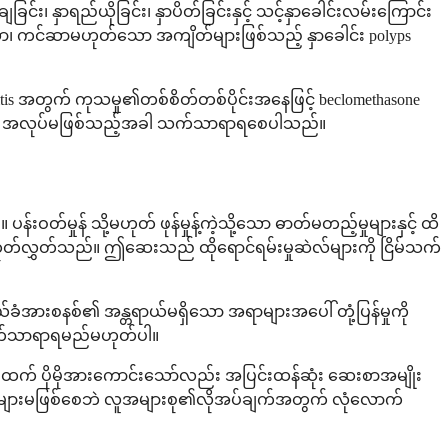
နှာရည်ယိုခြင်း၊ နှာပိတ်ခြင်းနှင့် သင့်နှာခေါင်းလမ်းကြောင်း
သော၊ ကင်ဆာမဟုတ်သော အကျိတ်များဖြစ်သည့် နှာခေါင်း polyps
itis အတွက် ကုသမှု၏တစ်စိတ်တစ်ပိုင်းအနေဖြင့် beclomethasone
ှုများ အလုပ်မဖြစ်သည့်အခါ သက်သာရာရစေပါသည်။
်းဝတ်မှုန် သို့မဟုတ် ဖုန်မှုန့်ကဲ့သို့သော ဓာတ်မတည့်မှုများနှင့် ထိ
ို ထုတ်လွှတ်သည်။ ဤဆေးသည် ထိုရောင်ရမ်းမှုဆဲလ်များကို ငြိမ်သက်
ခံအားစနစ်၏ အန္တရာယ်မရှိသော အရာများအပေါ် တုံ့ပြန်မှုကို
်းသက်သာရာရမည်မဟုတ်ပါ။
းထက် ပိုမိုအားကောင်းသော်လည်း အပြင်းထန်ဆုံး ဆေးစာအမျိုး
ုးများမဖြစ်စေဘဲ လူအများစု၏လိုအပ်ချက်အတွက် လုံလောက်