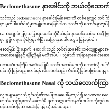
Beclomethasone နှာခေါင်းကို ဘယ်လိုသော
သင်သည် beclomethasone နှာခေါင်းဖြန်းဆေးကို တစ်နေ့လျှင် တစ်ကြိမ် သ
စွာ မှုတ်ပါ။ ဆိုင်းငံ့မှုအမျိုးအစားဖြစ်ပါက ပုလင်းကို ကောင်းစွာလ
လက်ချောင်းဖြင့် အခြားနှာခေါင်းကိုပိတ်ရင်း နှာခေါင်းတစ်ဖက်သို
စွာ ရှူရှိုက်ရင်း ခိုင်မြဲစွာ ဖိပြီး အခြားနှာခေါင်းတွင် ပြန်လုပ်ပါ။
ဆေးဖြန်းပြီးနောက်၊ ဆေးဝါးသည် သင်၏နှာခေါင်းတစ်သျှူးများအတွင်းသိ
အစာစားချိန်နှင့် ချိန်ညှိရန် မလိုအပ်ပါ။ သို့သော် အခြားနှာခေါင်း
ပထမဆုံးအကြိမ် အသုံးမပြုမီ ပုလင်းအသစ်များကို လေထဲသို့ အကြိ
၎င်းကို ပြန်လည်စတင်ရန် လိုအပ်ပါသည်။ ပိတ်ဆို့ခြင်းမဖြစ်စေရန် ဆေ
Beclomethasone Nasal ကို ဘယ်လောက်ကြာ
လူအများစုသည် ၎င်းတို့၏အခြေအနေပေါ်မူတည်၍ beclomethason
ဓာတ်မတည့်မှုရာသီမစတင်မီ ရက်သတ္တပတ်အနည်းငယ်အလိုတွင် စတင်အ
စဉ်ဆက်မပြတ် အသုံးပြုရန် လိုအပ်ပေမည်။