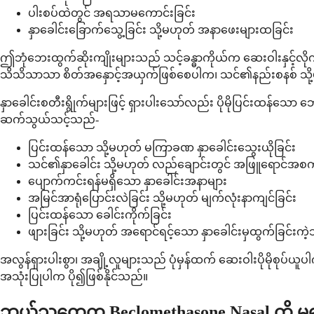
ပါးစပ်ထဲတွင် အရသာမကောင်းခြင်း
နှာခေါင်းခြောက်သွေ့ခြင်း သို့မဟုတ် အနာဖေးများထခြင်း
ဤဘုံဘေးထွက်ဆိုးကျိုးများသည် သင့်ခန္ဓာကိုယ်က ဆေးဝါးနှင့်လို
သိသိသာသာ စိတ်အနှောင့်အယှက်ဖြစ်စေပါက၊ သင်၏နည်းစနစ် သို့မဟ
နှာခေါင်းစတီးရွိုက်များဖြင့် ရှားပါးသော်လည်း ပိုမိုပြင်းထန
ဆက်သွယ်သင့်သည်-
ပြင်းထန်သော သို့မဟုတ် မကြာခဏ နှာခေါင်းသွေးယိုခြင်း
သင်၏နှာခေါင်း သို့မဟုတ် လည်ချောင်းတွင် အဖြူရောင်အစ
ပျောက်ကင်းရန်မရှိသော နှာခေါင်းအနာများ
အမြင်အာရုံပြောင်းလဲခြင်း သို့မဟုတ် မျက်လုံးနာကျင်ခြင်း
ပြင်းထန်သော ခေါင်းကိုက်ခြင်း
ဖျားခြင်း သို့မဟုတ် အရောင်ရင့်သော နှာခေါင်းမှထွက်ခြင်းက
အလွန်ရှားပါးစွာ၊ အချို့လူများသည် ပုံမှန်ထက် ဆေးဝါးပိုမိုစုပ်ယ
အသုံးပြုပါက ပို၍ဖြစ်နိုင်သည်။
ဘယ်သူတွေက Beclomethasone Nasal ကို 