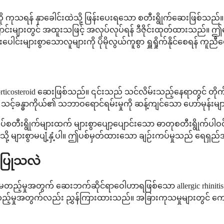
းမှုကို ကုသရန် နှာခေါင်းထဲသို့ ဖြန်းပေးရသော စတီးရွိုက်ဆေးဖြစ်
းကြောင်းများတွင် အထူးသဖြင့် အလုပ်လုပ်ရန် ဒီဇိုင်းထုတ်ထားသည်
်းပေါင်းများစွာသောလူများကို ပိုမိုလွယ်ကူစွာ ရှူရှိုက်နိုင်စေရန် ကူ
 corticosteroid ဆေးဖြစ်သည်။ ၎င်းသည် သင်လိမ်းသည့်နေရာတွင် တို
သည် သင့်ခန္ဓာကိုယ်၏ သဘာဝရောင်ရမ်းမှုကို ဆန့်ကျင်သော ဟော်မုန်
်စတီးရွိုက်များထက် များစွာပျော့ပျောင်းသော ဓာတုစတီးရွိုက်ပါဝင
သို့ များစွာမပျံ့နှံ့ပါ။ ဤပစ်မှတ်ထားသော ချဉ်းကပ်မှုသည် ရေရှည်
းပြုသလဲ
တည့်မှုအတွက် ဆေးဘက်ဆိုင်ရာဝေါဟာရဖြစ်သော allergic rhinitis ကို
်မတည့်မှုအတွက်လည်း ညွှန်ကြားထားသည်။ အခြားကုသမှုများတွင် ကောင