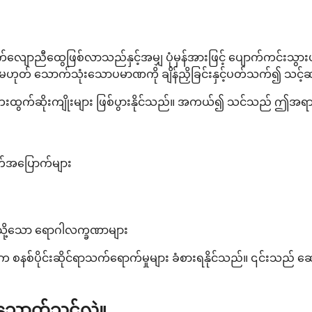
က်လျောညီထွေဖြစ်လာသည်နှင့်အမျှ ပုံမှန်အားဖြင့် ပျောက်ကင်းသွာ
ုတ် သောက်သုံးသောပမာဏကို ချိန်ညှိခြင်းနှင့်ပတ်သက်၍ သင့်ဆရာ
်သော ဘေးထွက်ဆိုးကျိုးများ ဖြစ်ပွားနိုင်သည်။ အကယ်၍ သင်သည် ဤအ
က်အပြောက်များ
ဲ့သို့သော ရောဂါလက္ခဏာများ
ူပါက စနစ်ပိုင်းဆိုင်ရာသက်ရောက်မှုများ ခံစားရနိုင်သည်။ ၎င်းသည်
မသောက်သင့်လဲ။