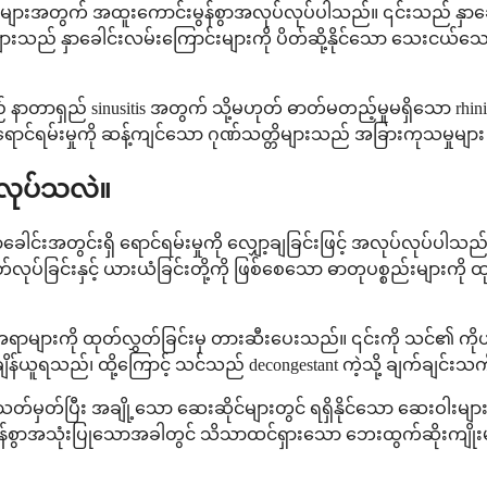
အတွက် အထူးကောင်းမွန်စွာအလုပ်လုပ်ပါသည်။ ၎င်းသည် နှာချေခြင်း၊ 
ျားသည် နှာခေါင်းလမ်းကြောင်းများကို ပိတ်ဆို့နိုင်သော သေးငယ်
် နာတာရှည် sinusitis အတွက် သို့မဟုတ် ဓာတ်မတည့်မှုမရှိသော rhin
း ရောင်ရမ်းမှုကို ဆန့်ကျင်သော ဂုဏ်သတ္တိများသည် အခြားကုသမ
်လုပ်သလဲ။
ါင်းအတွင်းရှိ ရောင်ရမ်းမှုကို လျှော့ချခြင်းဖြင့် အလုပ်လုပ်ပါသည်။ ပန
်လုပ်ခြင်းနှင့် ယားယံခြင်းတို့ကို ဖြစ်စေသော ဓာတုပစ္စည်းများက
ာများကို ထုတ်လွှတ်ခြင်းမှ တားဆီးပေးသည်။ ၎င်းကို သင်၏ ကိုယ်
န်ယူရသည်၊ ထို့ကြောင့် သင်သည် decongestant ကဲ့သို့ ချက်ချင
ှတ်ပြီး အချို့သော ဆေးဆိုင်များတွင် ရရှိနိုင်သော ဆေးဝါးမျာ
န်ကန်စွာအသုံးပြုသောအခါတွင် သိသာထင်ရှားသော ဘေးထွက်ဆိုးကျိ