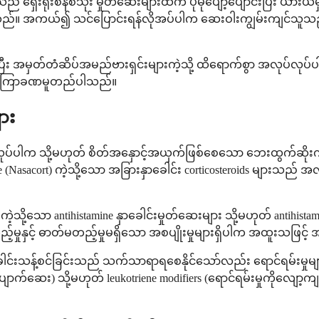
ှေးရိုးစနစ်သုံး မှုတ်ဆေးများထက် ပိုမိုပျော့ပျောင်းပြီး ယားယံ
ုံးပြုသည်။ အကယ်၍ သင်ပြောင်းရန်လိုအပ်ပါက ဆေးဝါးကျွမ်းကျင်သူ
်ပြီး အမှတ်တံဆိပ်အမည်ဗားရှင်းများကဲ့သို့ ထိရောက်စွာ အလုပ်လုပ
ပေါ် မကြာခဏမူတည်ပါသည်။
ား
လုပ်ပါက သို့မဟုတ် စိတ်အနှောင့်အယှက်ဖြစ်စေသော ဘေးထွက်ဆိုးက
olone (Nasacort) ကဲ့သို့သော အခြားနှာခေါင်း corticosteroids မျာ
့သို့သော antihistamine နှာခေါင်းမှုတ်ဆေးများ သို့မဟုတ် antihistamin
ုနှင့် ဓာတ်မတည့်မှုမရှိသော အစပျိုးမှုများရှိပါက အထူးသဖြင့
်းသန့်စင်ခြင်းသည် သက်သာရာရစေနိုင်သော်လည်း ရောင်ရမ်းမှုမျာ
ာက်ဆေး) သို့မဟုတ် leukotriene modifiers (ရောင်ရမ်းမှုကိုလျ