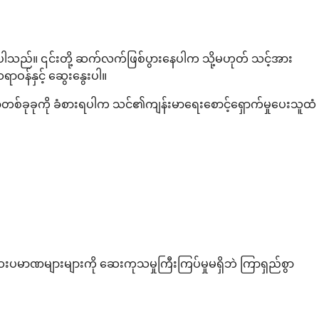
းပါသည်။ ၎င်းတို့ ဆက်လက်ဖြစ်ပွားနေပါက သို့မဟုတ် သင့်အား
ဝန်နှင့် ဆွေးနွေးပါ။
ရာတစ်ခုခုကို ခံစားရပါက သင်၏ကျန်းမာရေးစောင့်ရှောက်မှုပေးသူထံ
 ဆေးပမာဏများများကို ဆေးကုသမှုကြီးကြပ်မှုမရှိဘဲ ကြာရှည်စွာ