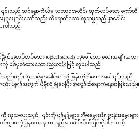
သည်။ ၎င်းသည် သင့်ခန္ဓာကိုယ်မှ သဘာဝအတိုင်း ထုတ်လုပ်သော ကော်တီ
။ ဤပျော့ပျောင်းသော်လည်း ထိရောက်သော ကုသမှုသည် နှာခေါင်း
ညီပေးပါသည်။
က်ရိုက်အလုပ်လုပ်သော topical steroids ဟုခေါ်သော ဆေးအမျိုးအစား
းများကို ပစ်မှတ်ထားသောနည်းလမ်းဖြင့် တုပပါသည်။
်သည်။ ၎င်းကို သင့်နှာခေါင်းထဲသို့ ဖြန်းလိုက်သောအခါ ၎င်းသည်
အသုံးပြုရန်အတွက် ပိုမိုလုံခြုံစေပြီး အလွန်ထိရောက်နေဆဲဖြစ်သည်။
 ကုသပေးသည်။ ၎င်းကို ဖုန်မှုန့်များ၊ အိမ်မွေးတိရစ္ဆာန်အမွေးများ
်းစွာမတုံ့ပြန်သော နာတာရှည်နှာခေါင်းပိတ်ခြင်းရှိပါက သင့်