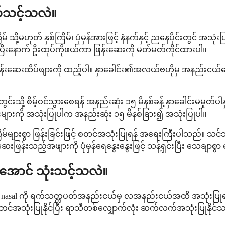
က်သင့်သလဲ။
ို့မဟုတ် နှစ်ကြိမ်၊ ပုံမှန်အားဖြင့် နံနက်နှင့် ညနေပိုင်းတွင် အသုံး
ှုပ်ပြီးနောက် ဦးထုပ်ကိုဖယ်ကာ ဖြန်းဆေးကို မတ်မတ်ကိုင်ထားပါ။
့ ဖြန်းဆေးထိပ်ဖျားကို ထည့်ပါ။ နှာခေါင်း၏အလယ်ဗဟိုမှ အနည်းငယ်ဝ
ု့ စိမ့်ဝင်သွားစေရန် အနည်းဆုံး ၁၅ မိနစ်ခန့် နှာခေါင်းမမှုတ်ပါန
ဆေးများကို အသုံးပြုပါက အနည်းဆုံး ၁၅ မိနစ်ခြား၍ အသုံးပြုပါ။
မ်များစွာ ဖြန်းခြင်းဖြင့် စတင်အသုံးပြုရန် အရေးကြီးပါသည်။ 
းဖြန်းသည့်အဖျားကို ပုံမှန်ရေနွေးနွေးဖြင့် သန့်ရှင်းပြီး သေချာစ
အောင် သုံးသင့်သလဲ။
e nasal ကို ရက်သတ္တပတ်အနည်းငယ်မှ လအနည်းငယ်အထိ အသုံးပြု
သုံးပြုနိုင်ပြီး ရာသီတစ်လျှောက်လုံး ဆက်လက်အသုံးပြုနိုင်သည