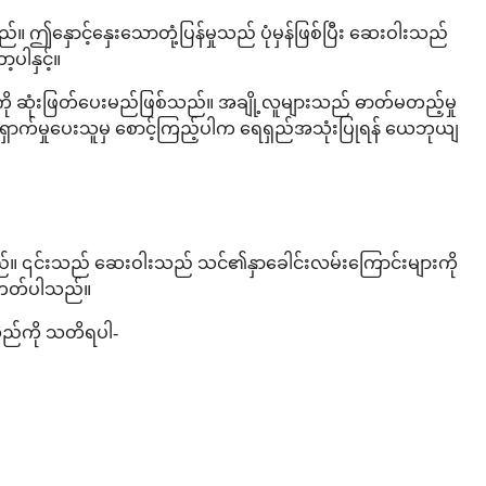
။ ဤနှောင့်နှေးသောတုံ့ပြန်မှုသည် ပုံမှန်ဖြစ်ပြီး ဆေးဝါးသည်
ပါနှင့်။
ု ဆုံးဖြတ်ပေးမည်ဖြစ်သည်။ အချို့လူများသည် ဓာတ်မတည့်မှု
ှောက်မှုပေးသူမှ စောင့်ကြည့်ပါက ရေရှည်အသုံးပြုရန် ယေဘုယျ
းပါသည်။ ၎င်းသည် ဆေးဝါးသည် သင်၏နှာခေါင်းလမ်းကြောင်းများကို
စ်တတ်ပါသည်။
သည်ကို သတိရပါ-