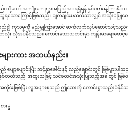
 သို့သော် အကျိုးကျေးဇူးအပြည့်အဝရရှိရန် နှစ်ပတ်ခန့်ကြာနိုင်သည်
ျိန်ယူရသောကြောင့်ဖြစ်သည်။ ချက်ချင်းမသက်သာလျှင် အသုံးမပြုတော့
မူတည်၍ ကုသမှုကို မည်မျှကြာအောင် ဆက်လက်လုပ်ဆောင်သင့်သည်ကိ
်လုံး လိုအပ်နိုင်သည်။ ကောင်းသောသတင်းမှာ ကျန်းမာရေးစောင့်ရ
ိုးများကား အဘယ်နည်း။
် ပျော့ပျောင်းပြီး သင့်နှာခေါင်းနှင့် လည်ချောင်းတွင် ဖြစ်ပွာ
့် ဖြစ်တတ်သည်၊ အထူးသဖြင့် သင်စတင်အသုံးပြုသည့်အခါတွင် ဖြ
ါအတိုင်းဖြစ်ပြီး လူအများစုသည် ဤဆေးကို ကောင်းစွာသည်းခံနိုင်
စားမှု