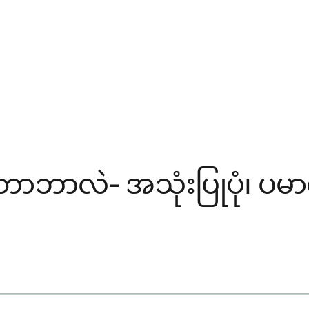
ုတာဘာလဲ- အသုံးပြုပုံ၊ ပမ