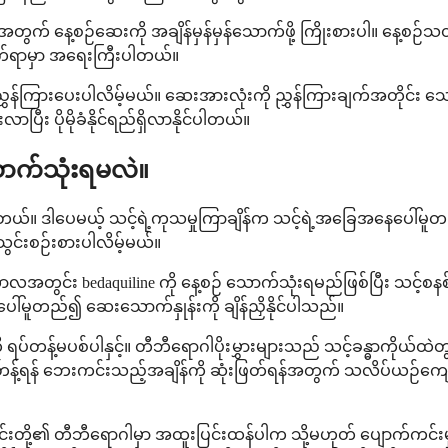
ု့အတွက် နေ့စဉ်ဆေးကို အချိန်မှန်မှန်သောက်ဖို့ ကြိုးစားပါ။ နေ့စဉ
်ဖျက်ရာမှာ အရေးကြီးပါတယ်။
ှန်ကြားပေးပါလိမ့်မယ်။ ဆေးအားလုံးကို ညွှန်ကြားချက်အတိုင်း
ာပြီး ပိုမိုခံနိုင်ရည်ရှိလာနိုင်ပါတယ်။
ာက်သုံးရမလဲ။
ါတယ်။ ဒါပေမယ့် သင့်ရဲ့ကုသမှုကြာချိန်က သင့်ရဲ့အခြေအနေပေါ်
်းစဉ်းစားပါလိမ့်မယ်။
င်း bedaquiline ကို နေ့စဉ် သောက်သုံးရမည်ဖြစ်ပြီး သင့်စ
ူတည်၍ ဆေးသောက်နှုန်းကို ချိန်ညှိနိုင်ပါသည်။
ရပ်တန့်မပစ်ပါနှင့်။ တီဘီရောဂါပိုးမွှားများသည် သင့်ခန္ဓာကိုယ်ထဲတွင
တန့်ရန် ဘေးကင်းသည့်အချိန်ကို ဆုံးဖြတ်ရန်အတွက် သလိပ်ယဉ်ကျေးမှုမ
 ၎င်းတို့၏ တီဘီရောဂါမှာ အထူးပြင်းထန်ပါက သို့မဟုတ် ပျောက်ကင