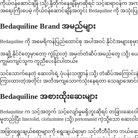
ကိုယ်ဝန်ဆောင်ချိန် (သို့) နို့တိုက်နေချိန်မှာဆိုရင် သင့်ဆရာ
အရေးကြီးပေမဲ့ ကိုယ်ဝန်ဆောင်ချိန်အတွင်း Bedaquiline ကို အသုံးပ
Bedaquiline Brand အမည်များ
Bedaquiline ကို အမေရိကန်ပြည်ထောင်စု အပါအဝင် နိုင်ငံအများစုမှာ
အချို့နိုင်ငံတွေမှာတော့ ကွဲပြားတဲ့ အမှတ်တံဆိပ်အမည်တွေ (သို့) ယေဘ
ကျွမ်းကျင်သူက ကူညီပေးနိုင်ပါတယ်။
သင်သောက်နေတဲ့ ဆေးဝါးရဲ့ ပုံပန်းသဏ္ဍာန် (သို့) တံဆိပ်အကြောင်းနဲ့
ကြားထားတဲ့အတိုင်း အတိအကျသောက်သုံးနေရတာ သေချာအောင်လုပ
Bedaquiline အစားထိုးဆေးများ
Bedaquiline က သင့်အတွက် သင့်လျော်မှုမရှိဘူးဆိုရင် တခြားဆေ
မူတည်ပြီး linezolid, clofazimine (သို့) pretomanid ကဲ့သို့သော ဆေ
အခြားရွေးချယ်စရာများကို ရွေးချယ်ရာမှာ သင့်တီဘီပိုးက ဘယ်ဆေ