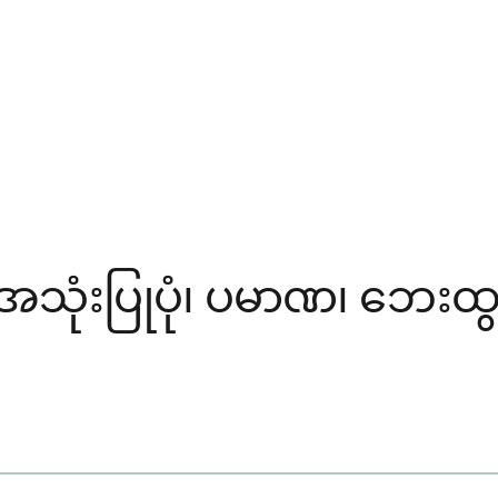
သုံးပြုပုံ၊ ပမာဏ၊ ဘေးထွက်