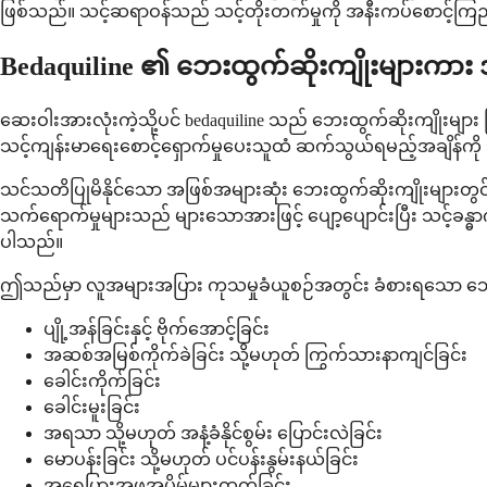
ဖြစ်သည်။ သင့်ဆရာဝန်သည် သင့်တိုးတက်မှုကို အနီးကပ်စောင့်ကြည့်
Bedaquiline ၏ ဘေးထွက်ဆိုးကျိုးများကာ
ဆေးဝါးအားလုံးကဲ့သို့ပင် bedaquiline သည် ဘေးထွက်ဆိုးကျိုးများ
သင့်ကျန်းမာရေးစောင့်ရှောက်မှုပေးသူထံ ဆက်သွယ်ရမည့်အချိန်ကို သ
သင်သတိပြုမိနိုင်သော အဖြစ်အများဆုံး ဘေးထွက်ဆိုးကျိုးများတွင် ပျ
သက်ရောက်မှုများသည် များသောအားဖြင့် ပျော့ပျောင်းပြီး သင့
ပါသည်။
ဤသည်မှာ လူအများအပြား ကုသမှုခံယူစဉ်အတွင်း ခံစားရသော ဘေး
ပျို့အန်ခြင်းနှင့် ဗိုက်အောင့်ခြင်း
အဆစ်အမြစ်ကိုက်ခဲခြင်း သို့မဟုတ် ကြွက်သားနာကျင်ခြင်း
ခေါင်းကိုက်ခြင်း
ခေါင်းမူးခြင်း
အရသာ သို့မဟုတ် အနံ့ခံနိုင်စွမ်း ပြောင်းလဲခြင်း
မောပန်းခြင်း သို့မဟုတ် ပင်ပန်းနွမ်းနယ်ခြင်း
အရေပြားအဖုအပိမ့်များထွက်ခြင်း