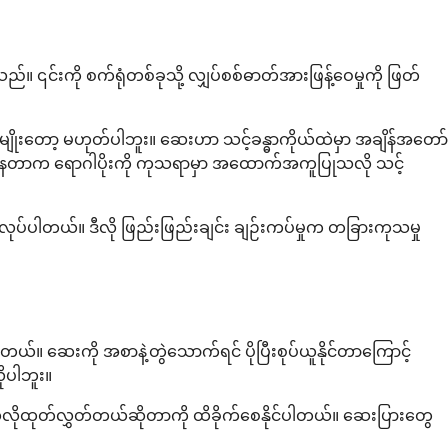
ည်။ ၎င်းကို စက်ရုံတစ်ခုသို့ လျှပ်စစ်ဓာတ်အားဖြန့်ဝေမှုကို ဖြတ်
ုးတော့ မဟုတ်ပါဘူး။ ဆေးဟာ သင့်ခန္ဓာကိုယ်ထဲမှာ အချိန်အတော်
ရှိနေတာက ရောဂါပိုးကို ကုသရာမှာ အထောက်အကူပြုသလို သင့်
လုပ်ပါတယ်။ ဒီလို ဖြည်းဖြည်းချင်း ချဉ်းကပ်မှုက တခြားကုသမှု
ယ်။ ဆေးကို အစာနဲ့တွဲသောက်ရင် ပိုပြီးစုပ်ယူနိုင်တာကြောင့်
ပါဘူး။
ာ ဘယ်လိုထုတ်လွှတ်တယ်ဆိုတာကို ထိခိုက်စေနိုင်ပါတယ်။ ဆေးပြားတွေ