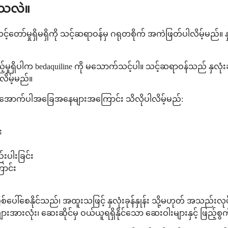
ါသလဲ။
့်တော်မှုရှိမရှိကို သင့်ဆရာဝန်မှ ဂရုတစိုက် အကဲဖြတ်ပါလိမ့်မည်။ 
ှိပါက bedaquiline ကို မသောက်သင့်ပါ။ သင့်ဆရာဝန်သည် နှလုံးခုန်နှုန
ိမ့်မည်။
မီ အောက်ပါအခြေအနေများအကြောင်း သိလိုပါလိမ့်မည်:
း
းပါးခြင်း
ောင်း
ား ဖြစ်ပေါ်စေနိုင်သည်၊ အထူးသဖြင့် နှလုံးခုန်နှုန်း သို့မဟုတ် အသ
းလုံး၊ ဆေးဆိုင်မှ ဝယ်ယူရရှိနိုင်သော ဆေးဝါးများနှင့် ဖြည့်စွ