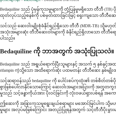
Bedaquiline သည် ပုံမှန်ကုသမှုများကို တုံ့ပြန်မှုမရှိသော တီဘီ (T
ထုတ်လုပ်သည့်စနစ်ကို ပစ်မှတ်ထားခြင်းဖြင့် ရှေးကျသော တီဘီဆေးမျ
သင်သည် ဆေးဝါးမျိုးစုံခံနိုင်ရည်ရှိသော တီဘီ (MDR-TB) သို့မဟုတ်
အသုံးအများဆုံး တီဘီဆေးဝါးများကို ခံနိုင်ရည်ရှိလာသော တီဘီရောဂါများ
ပါသည်။
Bedaquiline ကို ဘာအတွက် အသုံးပြုသလဲ။
Bedaquiline သည် အရွယ်ရောက်ပြီးသူများနှင့် အသက် ၅ နှစ်နှင့်အ
rifampin ကဲ့သို့သော အထိရောက်ဆုံး ပထမတန်း တီဘီဆေး နှစ်မျိုးထက
သင့်ဆရာဝန်သည် bedaquiline ကို ပေါင်းစပ်ကုထုံး၏ တစ်စိတ်တစ်ပိ
စွာဖြစ်ပေါ်လာနိုင်သောကြောင့် ဆေးဝါးအများအပြားကို အတူတကွအသ
မှုသည် သင့်ခန္ဓာကိုယ်အား ပိုးဝင်ခြင်းကို လုံးဝဖယ်ရှားပစ်ရန် အ
ဤဆေးကို အခြားကုသမှုရွေးချယ်စရာများ မအောင်မြင်ပါက သို့မဟုတ် သ
မှုများ အလုပ်မဖြစ်ကြောင်း အတည်ပြုရန်အတွက် သင့်တီဘီပိုးမွှားမျ