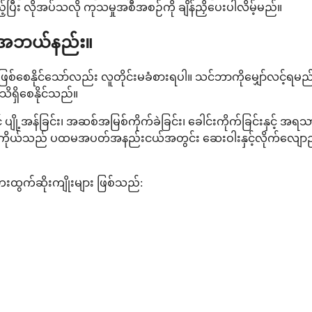
ပြီး လိုအပ်သလို ကုသမှုအစီအစဉ်ကို ချိန်ညှိပေးပါလိမ့်မည်။
း အဘယ်နည်း။
 ဖြစ်စေနိုင်သော်လည်း လူတိုင်းမခံစားရပါ။ သင်ဘာကိုမျှော်လင့်ရမည
ိရှိစေနိုင်သည်။
ို့အန်ခြင်း၊ အဆစ်အမြစ်ကိုက်ခဲခြင်း၊ ခေါင်းကိုက်ခြင်းနှင့် အရသာ 
်ခန္ဓာကိုယ်သည် ပထမအပတ်အနည်းငယ်အတွင်း ဆေးဝါးနှင့်လိုက်လျ
ထွက်ဆိုးကျိုးများ ဖြစ်သည်: