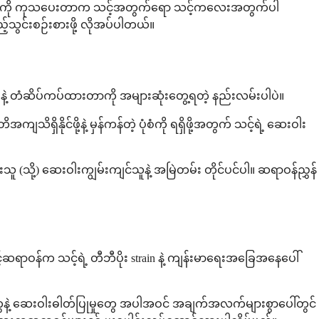
။ တီဘီရောဂါကို ကုသပေးတာက သင့်အတွက်ရော သင့်ကလေးအတွက်ပါ
့်သွင်းစဉ်းစားဖို့ လိုအပ်ပါတယ်။
န်းနဲ့ တံဆိပ်ကပ်ထားတာကို အများဆုံးတွေ့ရတဲ့ နည်းလမ်းပါပဲ။
ှိနိုင်ဖို့နဲ့ မှန်ကန်တဲ့ ပုံစံကို ရရှိဖို့အတွက် သင့်ရဲ့ ဆေးဝါး
ူ (သို့) ဆေးဝါးကျွမ်းကျင်သူနဲ့ အမြဲတမ်း တိုင်ပင်ပါ။ ဆရာဝန်ညွှန်
ာဝန်က သင့်ရဲ့ တီဘီပိုး strain နဲ့ ကျန်းမာရေးအခြေအနေပေါ်
ေနဲ့ ဆေးဝါးဓါတ်ပြုမှုတွေ အပါအဝင် အချက်အလက်များစွာပေါ်တွင်