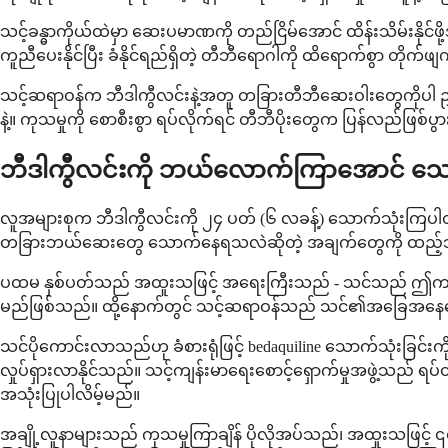
သင့်ခန္ဓာကိုယ်ထဲမှာ ဆေးပမာဏကို တည်ငြိမ်အောင် ထိန်းသိမ်းနိုင်ဖိ
ကူညီပေးနိုင်ပြီး ခံနိုင်ရည်ရှိတဲ့ တီဘီရောဂါကို ထိရောက်စွာ တိုက
သင့်ဆရာဝန်က ဘီဒါကွီလင်းနဲ့အတူ တခြားတီဘီဆေးဝါးတွေကိုပါ ညွ
နဲ့။ ကုသမှုကို စောစီးစွာ ရပ်လိုက်ရင် တီဘီပိုးတွေက ပြန်လည်ဖြစ်ပွားလ
ဘီဒါကွီလင်းကို ဘယ်လောက်ကြာအောင် သေ
လူအများစုက ဘီဒါကွီလင်းကို ၂၄ ပတ် (၆ လခန့်) သောက်သုံးကြပ
တခြားဘယ်ဆေးတွေ သောက်နေရသလဲဆိုတဲ့ အချက်တွေကို ထည့်သွင
ပထမ နှစ်ပတ်သည် အထူးသဖြင့် အရေးကြီးသည် - သင်သည် ဤကာလအတွ
မည်ဖြစ်သည်။ ထို့နောက်တွင် သင့်ဆရာဝန်သည် သင်၏အခြေအနေပေါ်မ
သင်ပိုကောင်းလာသည်ဟု ခံစားရုံဖြင့် bedaquiline သောက်သုံးခြင်းကို 
လှုပ်ရှားလာနိုင်သည်။ သင့်ကျန်းမာရေးစောင့်ရှောက်မှုအဖွဲ့သည် ရပ်
အသုံးပြုပါလိမ့်မည်။
အချို့လူနာများသည် ကုသမှုကြာချိန် ပိုလိုအပ်သည်၊ အထူးသဖြင့်