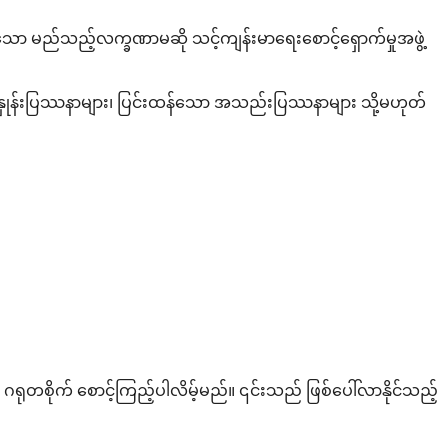
ေရသော မည်သည့်လက္ခဏာမဆို သင့်ကျန်းမာရေးစောင့်ရှောက်မှုအဖွဲ့
ုန်နှုန်းပြဿနာများ၊ ပြင်းထန်သော အသည်းပြဿနာများ သို့မဟုတ်
း ဂရုတစိုက် စောင့်ကြည့်ပါလိမ့်မည်။ ၎င်းသည် ဖြစ်ပေါ်လာနိုင်သည့်