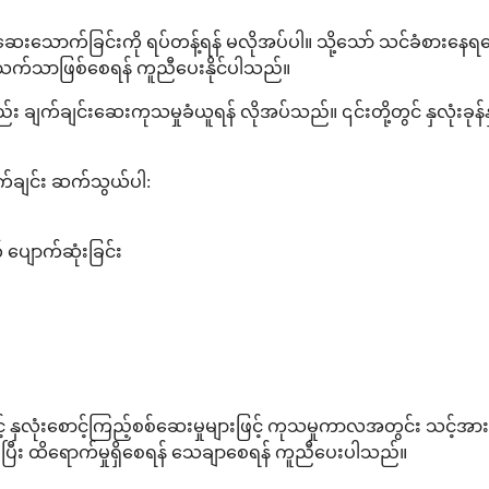
ြီး ဆေးသောက်ခြင်းကို ရပ်တန့်ရန် မလိုအပ်ပါ။ သို့သော် သင်ခံစားန
့်သက်သာဖြစ်စေရန် ကူညီပေးနိုင်ပါသည်။
း ချက်ချင်းဆေးကုသမှုခံယူရန် လိုအပ်သည်။ ၎င်းတို့တွင် နှလုံးခ
က်ချင်း ဆက်သွယ်ပါ:
် ပျောက်ဆုံးခြင်း
ှင့် နှလုံးစောင့်ကြည့်စစ်ဆေးမှုများဖြင့် ကုသမှုကာလအတွင်း သင့်အာ
င်းပြီး ထိရောက်မှုရှိစေရန် သေချာစေရန် ကူညီပေးပါသည်။