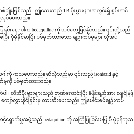
ေးတစ်မျိုးဖြစ်သည်။ ဤဆေးသည် TB ပိုးမွှားများအတွင်းရှိ စွမ်းအင်
ပြုလုပ်ပေးသည်။
ေရှင်းနေရပါက bedaquiline ကို သင်တွေ့မြင်နိုင်သည်။ ၎င်းတို့သည်
ြီး ပိုမိုခိုင်မာပြီး ပစ်မှတ်ထားသော ချဉ်းကပ်မှုများ လိုအပ်
ဂါကို ကုသပေးသည်။ ဆိုလိုသည်မှာ ၎င်းသည် isoniazid နှင့်
က်မှုကို ပစ်မှတ်ထားသည်။
။ တီဘီပိုးမွှားများသည် ဉာဏ်ကောင်းပြီး ခံနိုင်ရည်အား လျင်မြန်
ျော်လွှားနိုင်ခြင်းမှ တားဆီးပေးသည်။ ဤပေါင်းစပ်ချဉ်းကပ်
ောက်မှုအဖွဲ့သည် bedaquiline ကို အကြံပြုခြင်းမပြုမီ ပုံမှန်ကုသ