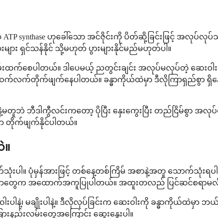
TP synthase ဟုခေါ်သော အင်ဇိုင်းကို ပိတ်ဆို့ခြင်းဖြင့် အလုပ်လုပ်သ
များ ရှင်သန်နိုင် သို့မဟုတ် ပွားများနိုင်မည်မဟုတ်ပါ။
ထက်စေပါတယ်။ ဒါပေမယ့် ညတွင်းချင်း အလုပ်မလုပ်တဲ့ ဆေးဝါးမျိ
 ဆက်လက်တိုက်ဖျက်နေပါတယ်။ ခန္ဓာကိုယ်ထဲမှာ ဒီလိုကြာရှည်စွာ 
တူဘဲ ဘီဒါကွီလင်းကတော့ ပိုပြီး နှေးကွေးပြီး တည်ငြိမ်စွာ အလုပ်
စွာ တိုက်ဖျက်နိုင်ပါတယ်။
ဲ။
ံးပါ။ ပုံမှန်အားဖြင့် တစ်နေ့တစ်ကြိမ် အစာနဲ့အတူ သောက်သုံးရပါတ
းအစာတွေက အထောက်အကူပြုပါတယ်။ အထူးတလည် ပြင်ဆင်စရာမလို
ါးပါနဲ့၊ မချိုးပါနဲ့။ ဒီလိုလုပ်ခြင်းက ဆေးဝါးကို ခန္ဓာကိုယ်ထဲမှ
 အခြားနည်းလမ်းတွေအကြောင်း ဆွေးနွေးပါ။