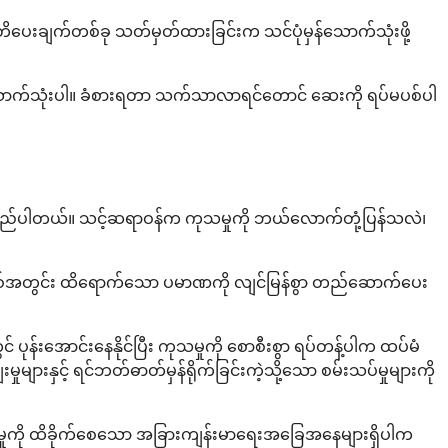
်သတိပေးချက်တစ်ခု သတ်မှတ်ထားခြင်းက သင်ပုံမှန်သောက်သုံးဖို့
 သောက်သုံးပါ။ ခံစားရတာ သက်သာလာရင်တောင် ဆေးကို ရပ်မပစ်ပါ
မူတည်ပါတယ်။ သင့်ဆရာဝန်က ကုသမှုကို ဘယ်လောက်တုံ့ပြန်သလဲ၊
နစ်အတွင်း ထိရောက်သော ပမာဏကို လျင်မြန်စွာ တည်ဆောက်ပေး
် ပုန်းအောင်းနေနိုင်ပြီး ကုသမှုကို စောစီးစွာ ရပ်တန့်ပါက ထပ်မံ
ျားနှင့် ရင်ဘတ်ဓာတ်မှန်ရိုက်ခြင်းကဲ့သို့သော စမ်းသပ်မှုများကို
်းမှုကို ထိခိုက်စေသော အခြားကျန်းမာရေးအခြေအနေများရှိပါက