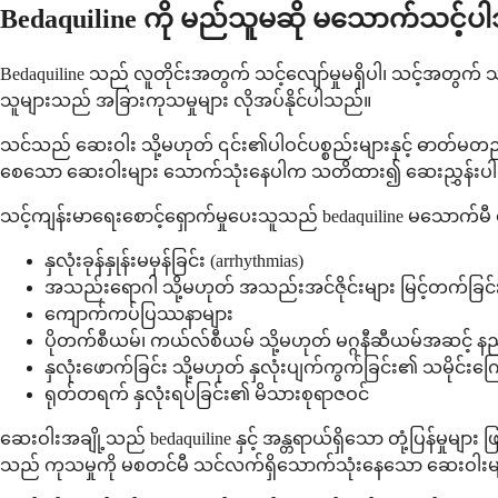
Bedaquiline ကို မည်သူမဆို မသောက်သင့်ပ
Bedaquiline သည် လူတိုင်းအတွက် သင့်လျော်မှုမရှိပါ၊ သင့်အတွက် သင
သူများသည် အခြားကုသမှုများ လိုအပ်နိုင်ပါသည်။
သင်သည် ဆေးဝါး သို့မဟုတ် ၎င်း၏ပါဝင်ပစ္စည်းများနှင့် ဓာတ်မတည့်မှုရ
စေသော ဆေးဝါးများ သောက်သုံးနေပါက သတိထား၍ ဆေးညွှန်းပါလ
သင့်ကျန်းမာရေးစောင့်ရှောက်မှုပေးသူသည် bedaquiline မသောက်
နှလုံးခုန်နှုန်းမမှန်ခြင်း (arrhythmias)
အသည်းရောဂါ သို့မဟုတ် အသည်းအင်ဇိုင်းများ မြင့်တက်ခြင်
ကျောက်ကပ်ပြဿနာများ
ပိုတက်စီယမ်၊ ကယ်လ်စီယမ် သို့မဟုတ် မဂ္ဂနီဆီယမ်အဆင့် နည်
နှလုံးဖောက်ခြင်း သို့မဟုတ် နှလုံးပျက်ကွက်ခြင်း၏ သမိုင်းကြ
ရုတ်တရက် နှလုံးရပ်ခြင်း၏ မိသားစုရာဇဝင်
ဆေးဝါးအချို့သည် bedaquiline နှင့် အန္တရာယ်ရှိသော တုံ့ပြန်မှုမျ
သည် ကုသမှုကို မစတင်မီ သင်လက်ရှိသောက်သုံးနေသော ဆေးဝါးများအာ