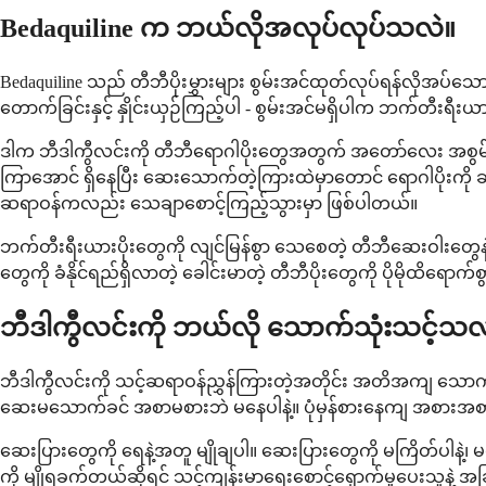
Bedaquiline က ဘယ်လိုအလုပ်လုပ်သလဲ။
Bedaquiline သည် တီဘီပိုးမွှားများ စွမ်းအင်ထုတ်လုပ်ရန်လိုအပ်သော A
တောက်ခြင်းနှင့် နှိုင်းယှဉ်ကြည့်ပါ - စွမ်းအင်မရှိပါက ဘက်တီးရီးယား
ဒါက ဘီဒါကွီလင်းကို တီဘီရောဂါပိုးတွေအတွက် အတော်လေး အစွမ်း
ကြာအောင် ရှိနေပြီး ဆေးသောက်တဲ့ကြားထဲမှာတောင် ရောဂါပိုးကို
ဆရာဝန်ကလည်း သေချာစောင့်ကြည့်သွားမှာ ဖြစ်ပါတယ်။
ဘက်တီးရီးယားပိုးတွေကို လျင်မြန်စွာ သေစေတဲ့ တီဘီဆေးဝါးတွေနဲ့မ
တွေကို ခံနိုင်ရည်ရှိလာတဲ့ ခေါင်းမာတဲ့ တီဘီပိုးတွေကို ပိုမိုထိရောက်
ဘီဒါကွီလင်းကို ဘယ်လို သောက်သုံးသင့်သလ
ဘီဒါကွီလင်းကို သင့်ဆရာဝန်ညွှန်ကြားတဲ့အတိုင်း အတိအကျ သောက်သု
ဆေးမသောက်ခင် အစာမစားဘဲ မနေပါနဲ့။ ပုံမှန်စားနေကျ အစာ
ဆေးပြားတွေကို ရေနဲ့အတူ မျိုချပါ။ ဆေးပြားတွေကို မကြိတ်ပါနဲ့၊ မဝ
ကို မျိုရခက်တယ်ဆိုရင် သင့်ကျန်းမာရေးစောင့်ရှောက်မှုပေးသူနဲ့