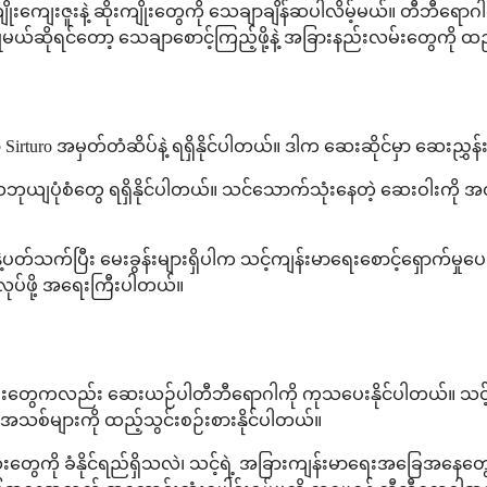
ဝန်က အကျိုးကျေးဇူးနဲ့ ဆိုးကျိုးတွေကို သေချာချိန်ဆပါလိမ့်မယ်
ြုမယ်ဆိုရင်တော့ သေချာစောင့်ကြည့်ဖို့နဲ့ အခြားနည်းလမ်းတွေကို ထည
 Sirturo အမှတ်တံဆိပ်နဲ့ ရရှိနိုင်ပါတယ်။ ဒါက ဆေးဆိုင်မှာ ဆေးညွှ
ုယျပုံစံတွေ ရရှိနိုင်ပါတယ်။ သင်သောက်သုံးနေတဲ့ ဆေးဝါးကို အတိအကျသိရ
ပတ်သက်ပြီး မေးခွန်းများရှိပါက သင့်ကျန်းမာရေးစောင့်ရှောက်မှုပေးသ
်ဖို့ အရေးကြီးပါတယ်။
းဝါးတွေကလည်း ဆေးယဉ်ပါတီဘီရောဂါကို ကုသပေးနိုင်ပါတယ်။ သင့်ဆရ
းဝါးအသစ်များကို ထည့်သွင်းစဉ်းစားနိုင်ပါတယ်။
းတွေကို ခံနိုင်ရည်ရှိသလဲ၊ သင့်ရဲ့ အခြားကျန်းမာရေးအခြေအနေတွ