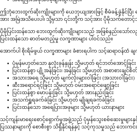
ဤဘုံဘေးထွက်ဆိုးကျိုးများကို ယေဘုယျအားဖြင့် စီမံခန့်ခွဲနိုင်ပ
အား အမြဲအသိပေးပါ၊ သို့မှသာ ၎င်းတို့က သင့်အား ပိုမိုသက်တောင
ပိုမိုပြင်းထန်သော ဘေးထွက်ဆိုးကျိုးများသည် အဖြစ်နည်းသော်လည်
ပြင်းထန်သော ဓာတ်မတည့်မှု လက္ခဏာများ ပါဝင်သည်။
အောက်ပါ စိုးရိမ်ဖွယ် လက္ခဏာများ ခံစားရပါက သင့်ဆရာဝန်ထံ ချ
ပုံမှန်မဟုတ်သော နှလုံးခုန်နှုန်း သို့မဟုတ် ရင်ဘတ်အောင့်ခြင်း
ပြင်းထန်စွာ ပျို့အန်ခြင်း၊ အန်ခြင်း သို့မဟုတ် အစာစားချင်စိတ
အသားအရေ သို့မဟုတ် မျက်လုံးများဝါခြင်း (အသားဝါခြင်း)
ဆီးအရောင်ရင့်ခြင်း သို့မဟုတ် ဝမ်းအရောင်ဖျော့ခြင်း
ပြင်းထန်စွာ မောပန်းခြင်း သို့မဟုတ် အားနည်းခြင်း
အသက်ရှူရခက်ခဲခြင်း သို့မဟုတ် မျိုချရခက်ခဲခြင်း
ပြင်းထန်သော အရေပြားအဖုများ သို့မဟုတ် ယားနာများ
သင့်ကျန်းမာရေးစောင့်ရှောက်မှုအဖွဲ့သည် ပုံမှန်သွေးစစ်ဆေးမှုများန
ပြဿနာများကို စောစီးစွာ သိရှိနိုင်ရန်နှင့် သင့်ကုသမှုသည် ဘေးက