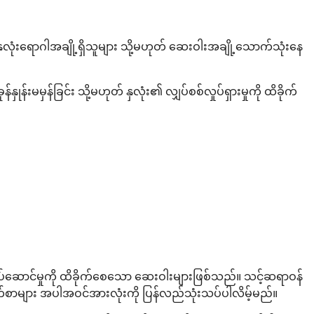
နှလုံးရောဂါအချို့ရှိသူများ သို့မဟုတ် ဆေးဝါးအချို့သောက်သုံးနေ
်းမမှန်ခြင်း သို့မဟုတ် နှလုံး၏ လျှပ်စစ်လှုပ်ရှားမှုကို ထိခိုက်
ည်းလုပ်ဆောင်မှုကို ထိခိုက်စေသော ဆေးဝါးများဖြစ်သည်။ သင့်ဆရာဝန်
က်စာများ အပါအဝင်အားလုံးကို ပြန်လည်သုံးသပ်ပါလိမ့်မည်။