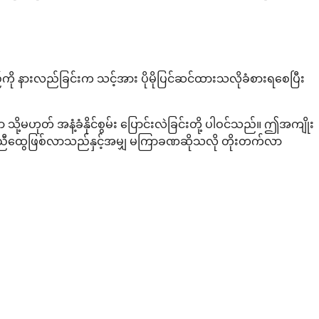
်ကို နားလည်ခြင်းက သင့်အား ပိုမိုပြင်ဆင်ထားသလိုခံစားရစေပြီး
သို့မဟုတ် အနံ့ခံနိုင်စွမ်း ပြောင်းလဲခြင်းတို့ ပါဝင်သည်။ ဤအကျိုး
ောညီထွေဖြစ်လာသည်နှင့်အမျှ မကြာခဏဆိုသလို တိုးတက်လာ