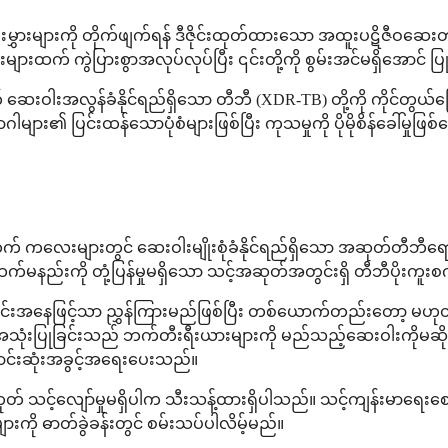
B) ပိုးမွှားများကို တိုက်ဖျက်ရန် ဒီဇိုင်းထုတ်ထားသော အထူးပဋိဇီဝဆ
ားထက် ကွဲပြားစွာအလုပ်လုပ်ပြီး ၎င်းတို့ကို စွမ်းအင်မရှိအောင် 
 ဆေးဝါးအလွန်ခံနိုင်ရည်ရှိသော တီဘီ (XDR-TB) တို့ကို ကိုင်တွယ်ဖြ
၏ ပြင်းထန်သောပုံစံများဖြစ်ပြီး ကုသမှုကို ပိုမိုစိန်ခေါ်မှုဖြစ်စေပ
ထက် ကလေးများတွင် ဆေးဝါးမျိုးစုံခံနိုင်ရည်ရှိသော အဆုတ်တီဘီရော
်မနည်းကို တုံ့ပြန်မှုမရှိသော သင့်အဆုတ်အတွင်းရှိ တီဘီပိုးကူးစ
ုင်းအနေဖြင့်သာ ညွှန်ကြားမည်ဖြစ်ပြီး တစ်ယောက်တည်းတော့ မဟုတ်ပါ
ုံးပြုခြင်းသည် ဘက်တီးရီးယားများကို မည်သည့်ဆေးဝါးကိုမဆို က
ကောင်းဆုံးအခွင့်အရေးပေးသည်။
င့်လျော်မှုမရှိပါက သီးသန့်ထားရှိပါသည်။ သင့်ကျန်းမာရေးစောင့်ရှ
ားကို ဓာတ်ခွဲခန်းတွင် စမ်းသပ်ပါလိမ့်မည်။