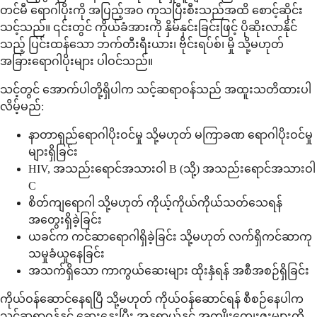
တင်မီ ရောဂါပိုးကို အပြည့်အဝ ကုသပြီးစီးသည်အထိ စောင့်ဆိုင်း
သင့်သည်။ ၎င်းတွင် ကိုယ်ခံအားကို နှိမ်နှင်းခြင်းဖြင့် ပိုဆိုးလာနိုင်
သည့် ပြင်းထန်သော ဘက်တီးရီးယား၊ ဗိုင်းရပ်စ်၊ မှို သို့မဟုတ်
အခြားရောဂါပိုးများ ပါဝင်သည်။
သင့်တွင် အောက်ပါတို့ရှိပါက သင့်ဆရာဝန်သည် အထူးသတိထားပါ
လိမ့်မည်:
နာတာရှည်ရောဂါပိုးဝင်မှု သို့မဟုတ် မကြာခဏ ရောဂါပိုးဝင်မှု
များရှိခြင်း
HIV, အသည်းရောင်အသားဝါ B (သို့) အသည်းရောင်အသားဝါ
C
စိတ်ကျရောဂါ သို့မဟုတ် ကိုယ့်ကိုယ်ကိုယ်သတ်သေရန်
အတွေးရှိခဲ့ခြင်း
ယခင်က ကင်ဆာရောဂါရှိခဲ့ခြင်း သို့မဟုတ် လက်ရှိကင်ဆာကု
သမှုခံယူနေခြင်း
အသက်ရှိသော ကာကွယ်ဆေးများ ထိုးနှံရန် အစီအစဉ်ရှိခြင်း
ကိုယ်ဝန်ဆောင်နေရပြီ သို့မဟုတ် ကိုယ်ဝန်ဆောင်ရန် စီစဉ်နေပါက
သင့်ဆရာဝန်နှင့် ဆွေးနွေးပြီး အန္တရာယ်နှင့် အကျိုးကျေးဇူးများကို