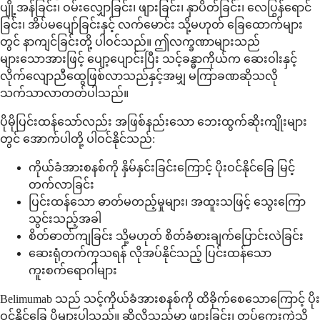
ပျို့အန်ခြင်း၊ ဝမ်းလျှောခြင်း၊ ဖျားခြင်း၊ နှာပိတ်ခြင်း၊ လေပြွန်ရောင်
ခြင်း၊ အိပ်မပျော်ခြင်းနှင့် လက်မောင်း သို့မဟုတ် ခြေထောက်များ
တွင် နာကျင်ခြင်းတို့ ပါဝင်သည်။ ဤလက္ခဏာများသည်
များသောအားဖြင့် ပျော့ပျောင်းပြီး သင့်ခန္ဓာကိုယ်က ဆေးဝါးနှင့်
လိုက်လျောညီထွေဖြစ်လာသည်နှင့်အမျှ မကြာခဏဆိုသလို
သက်သာလာတတ်ပါသည်။
ပိုမိုပြင်းထန်သော်လည်း အဖြစ်နည်းသော ဘေးထွက်ဆိုးကျိုးများ
တွင် အောက်ပါတို့ ပါဝင်နိုင်သည်:
ကိုယ်ခံအားစနစ်ကို နှိမ်နှင်းခြင်းကြောင့် ပိုးဝင်နိုင်ခြေ မြင့်
တက်လာခြင်း
ပြင်းထန်သော ဓာတ်မတည့်မှုများ၊ အထူးသဖြင့် သွေးကြော
သွင်းသည့်အခါ
စိတ်ဓာတ်ကျခြင်း သို့မဟုတ် စိတ်ခံစားချက်ပြောင်းလဲခြင်း
ဆေးရုံတက်ကုသရန် လိုအပ်နိုင်သည့် ပြင်းထန်သော
ကူးစက်ရောဂါများ
Belimumab သည် သင့်ကိုယ်ခံအားစနစ်ကို ထိခိုက်စေသောကြောင့် ပိုး
ဝင်နိုင်ခြေ ပိုများပါသည်။ ဆိုလိုသည်မှာ ဖျားခြင်း၊ တုပ်ကွေးကဲ့သို့