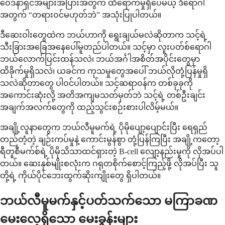
ဝေဒနာရှင်အများအပြားအတွက် ထိရောက်မှုရှိပေမယ့် ဒီရောဂါ
အတွက် “တရားဝင်မဟုတ်ဘဲ” အသုံးပြုပါတယ်။
ဒီဆေးဝါးတွေထဲက ဘယ်ဟာကို ရွေးချယ်မလဲဆိုတာက သင့်ရဲ့
သီးခြားအခြေအနေပေါ်မူတည်ပါတယ်။ သင့်မှာ လူးပတ်စ်ရောဂါ
ဘယ်လောက်ပြင်းထန်သလဲ၊ ဘယ်အင်္ဂါအစိတ်အပိုင်းတွေမှာ
ထိခိုက်မှုရှိသလဲ၊ ယခင်က ကုသမှုတွေအပေါ် ဘယ်လိုတုံ့ပြန်မှုရှိ
သလဲဆိုတာတွေ ပါဝင်ပါတယ်။ သင့်ဆရာဝန်က တစ်ခုခုကို
အကောင်းဆုံးလို့ အတိအကျမသတ်မှတ်ဘဲ သင့်ရဲ့ တစ်ဦးချင်း
အချက်အလက်တွေကို ထည့်သွင်းစဉ်းစားပါလိမ့်မယ်။
အချို့လူနာတွေက ဘယ်လီမူမက်ရဲ့ ပိုမိုပျော့ပျောင်းပြီး ရေရှည်
တည်တံ့တဲ့ ချဉ်းကပ်မှုနဲ့ ကောင်းမွန်စွာ တုံ့ပြန်ကြပြီး အချို့ကတော့
ရီတူစီမက်စ်ရဲ့ ပိုမိုသိသာထင်ရှားတဲ့ B-cell လျော့နည်းမှုကို လိုအပ်ပါ
တယ်။ ဆေးနှစ်မျိုးစလုံးက ဂရုတစိုက်စောင့်ကြည့်ဖို့ လိုအပ်ပြီး သူ
တို့ရဲ့ ကိုယ်ပိုင်ဘေးထွက်ဆိုးကျိုးတွေ ရှိပါတယ်။
ဘယ်လီမူမက်နှင့်ပတ်သက်သော မကြာခဏ
မေးလေ့ရှိသော မေးခွန်းများ