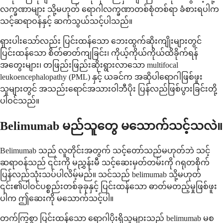
လက္ခဏာများ သို့မဟုတ် ရောဂါလက္ခဏာတစ်စုံတစ်ရာ ခံစားရပါက
သင့်ဆရာဝန်နှင့် ဆက်သွယ်သင့်ပါသည်။
ရှားပါးသော်လည်း ပြင်းထန်သော ဘေးထွက်ဆိုးကျိုးများတွင်
ပြင်းထန်သော စိတ်ဓာတ်ကျခြင်း၊ ကိုယ့်ကိုယ်ကိုယ်ထိခိုက်ရန်
အတွေးများ၊ တဖြည်းဖြည်းဆိုးရွားလာသော multifocal
leukoencephalopathy (PML) နှင့် ယခင်က အဆိုပါရောဂါဖြစ်ဖူး
သူများတွင် အသည်းရောင်အသားဝါဘီပိုး ပြန်လည်ဖြစ်ပွားခြင်းတို့
ပါဝင်သည်။
Belimumab မည်သူတွေ မသောက်သင့်သလဲ။
Belimumab သည် လူတိုင်းအတွက် သင့်တော်သည်မဟုတ်ဘဲ သင့်
ဆရာဝန်သည် ၎င်းကို မညွှန်းမီ သင့်ဆေးမှတ်တမ်းကို ဂရုတစိုက်
ပြန်လည်သုံးသပ်ပါလိမ့်မည်။ သင်သည် belimumab သို့မဟုတ်
၎င်း၏ပါဝင်ပစ္စည်းတစ်ခုခုနှင့် ပြင်းထန်သော ဓာတ်မတည့်မှုဖြစ်ဖူး
ပါက ဤဆေးကို မသောက်သင့်ပါ။
တက်ကြွစွာ ပြင်းထန်သော ရောဂါပိုးရှိသူများသည် belimumab မစ