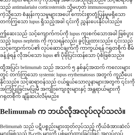
သည် antimalarials၊ corticosteroids သို့မဟုတ် immunosuppressants
ကဲ့သို့သော စံနှုန်းကုသမှုများအပေါ် ကောင်းစွာတုံ့ပြန်မှုမရှိသော
တက်ကြွသော lupus ရှိသည့်အခါ ၎င်းကို ညွှန်းပေးနိုင်ပါသည်။
ဤဆေးသည် သင့်ကျောက်ကပ်ကို lupus ကူးစက်သောအခါ ဖြစ်ပွား
သည့် lupus nephritis ကို ကုသရန်လည်း ခွင့်ပြုထားသည်။ ၎င်းသည်
သင့်ကျောက်ကပ်၏ လုပ်ဆောင်ချက်ကို ကာကွယ်ရန် ဂရုတစိုက် စီမံ
ခန့်ခွဲရန် လိုအပ်သော lupus ၏ ပိုမိုပြင်းထန်သော ပုံစံဖြစ်သည်။
ထို့အပြင်၊ belimumab သည် အသက် ၅ နှစ်နှင့်အထက် ကလေးများ
တွင် တက်ကြွသော systemic lupus erythematosus အတွက် ကူညီပေး
နိုင်သည်။ သင့်ဆရာဝန်သည် ငယ်ရွယ်သောလူနာများအတွက် ၎င်းကို
အကြံပြုခြင်းမပြုမီ အကျိုးကျေးဇူးများနှင့် အန္တရာယ်များကို
ဂရုတစိုက် ချိန်ဆပါလိမ့်မည်။
Belimumab က ဘယ်လိုအလုပ်လုပ်သလဲ။
Belimumab သည် ပဋိပစ္စည်းများထုတ်လုပ်သည့် ကိုယ်ခံအားဆဲလ်
များဖြစ်သည့် B-cells များကို ပစ်မှတ်ထားခြင်းဖြင့် အလုပ်လုပ်