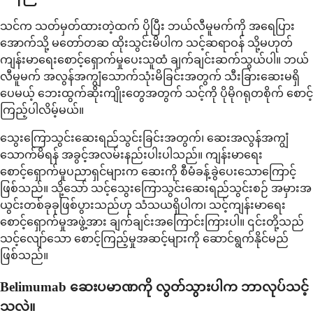
သင်က သတ်မှတ်ထားတဲ့ထက် ပိုပြီး ဘယ်လီမူမက်ကို အရေပြား
အောက်သို့ မတော်တဆ ထိုးသွင်းမိပါက သင့်ဆရာဝန် သို့မဟုတ်
ကျန်းမာရေးစောင့်ရှောက်မှုပေးသူထံ ချက်ချင်းဆက်သွယ်ပါ။ ဘယ်
လီမူမက် အလွန်အကျွံသောက်သုံးမိခြင်းအတွက် သီးခြားဆေးမရှိ
ပေမယ့် ဘေးထွက်ဆိုးကျိုးတွေအတွက် သင့်ကို ပိုမိုဂရုတစိုက် စောင့်
ကြည့်ပါလိမ့်မယ်။
သွေးကြောသွင်းဆေးရည်သွင်းခြင်းအတွက်၊ ဆေးအလွန်အကျွံ
သောက်မိရန် အခွင့်အလမ်းနည်းပါးပါသည်။ ကျန်းမာရေး
စောင့်ရှောက်မှုပညာရှင်များက ဆေးကို စီမံခန့်ခွဲပေးသောကြောင့်
ဖြစ်သည်။ သို့သော် သင့်သွေးကြောသွင်းဆေးရည်သွင်းစဉ် အမှားအ
ယွင်းတစ်ခုခုဖြစ်ပွားသည်ဟု သံသယရှိပါက၊ သင့်ကျန်းမာရေး
စောင့်ရှောက်မှုအဖွဲ့အား ချက်ချင်းအကြောင်းကြားပါ။ ၎င်းတို့သည်
သင့်လျော်သော စောင့်ကြည့်မှုအဆင့်များကို ဆောင်ရွက်နိုင်မည်
ဖြစ်သည်။
Belimumab ဆေးပမာဏကို လွတ်သွားပါက ဘာလုပ်သင့်
သလဲ။