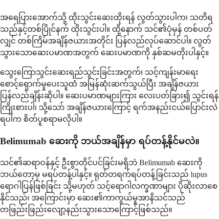
အရေပြားအောက်သို့ ထိုးသွင်းဆေးထိုးရန် လွတ်သွားပါက၊ သတိရ
သည်နှင့်တစ်ပြိုင်နက် ထိုးသွင်းပါ။ ထို့နောက် သင်၏ပုံမှန် တစ်ပတ်
လျှင် တစ်ကြိမ်အချိန်ဇယားအတိုင်း ပြန်လည်လုပ်ဆောင်ပါ။ လွတ်
သွားသောဆေးပမာဏအတွက် ဆေးပမာဏကို နှစ်ဆမတိုးပါနှင့်။
သွေးကြောသွင်းဆေးရည်သွင်းခြင်းအတွက်၊ သင့်ကျန်းမာရေး
စောင့်ရှောက်မှုပေးသူထံ အမြန်ဆုံးဆက်သွယ်ပြီး အချိန်ဇယား
ပြန်လည်ချိန်းဆိုပါ။ ဆေးပမာဏများကြား လေးပတ်ခြား၍ သွင်းရန်
ကြိုးစားပါ၊ သို့သော် အချိန်ဇယားကြောင့် ရက်အနည်းငယ်ပြောင်းလဲ
ရပါက စိတ်ပူစရာမလိုပါ။
Belimumab ဆေးကို ဘယ်အချိန်မှာ ရပ်တန့်နိုင်မလဲ။
သင်၏ဆရာဝန်နှင့် ဦးစွာတိုင်ပင်ခြင်းမရှိဘဲ Belimumab ဆေးကို
ဘယ်တော့မှ မရပ်တန့်ပါနှင့်။ ရုတ်တရက်ရပ်တန့်ခြင်းသည် lupus
ရောဂါပြန်ဖြစ်ခြင်း သို့မဟုတ် သင့်ရောဂါလက္ခဏာများ ပိုဆိုးလာစေ
နိုင်သည်၊ အကြောင်းမှာ ဆေး၏ကာကွယ်မှုအာနိသင်သည်
တဖြည်းဖြည်းလျော့နည်းသွားသောကြောင့်ဖြစ်သည်။