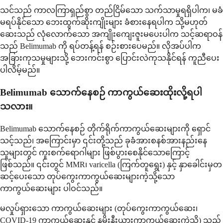
သင်သည် ကာလကြာရှည်စွာ တည်ငြိမ်သော သက်သာမှုရရှိပါက၊ မခံ
မရပ်နိုင်သော ဘေးထွက်ဆိုးကျိုးများ ခံစားနေရပါက သို့မဟုတ်
ဆေးသည် လုံလောက်သော အကျိုးကျေးဇူးမပေးပါက သင့်ဆရာဝန်
သည် Belimumab ကို ရပ်တန့်ရန် စဉ်းစားပေမည်။ လိုအပ်ပါက
အခြားကုသမှုများသို့ ဘေးကင်းစွာ ပြောင်းလဲကုသနိုင်ရန် ကူညီပေး
ပါလိမ့်မည်။
Belimumab သောက်နေစဉ် ကာကွယ်ဆေးထိုးလို့ရပါ
သလား။
Belimumab သောက်နေစဉ် တိုက်ရိုက်ကာကွယ်ဆေးများကို ရှောင်
သင့်သည်၊ အကြောင်းမှာ ၎င်းတို့သည် ခုခံအားစနစ်အားနည်းနေ
သူများတွင် ကူးစက်ရောဂါများ ဖြစ်ပွားစေနိုင်သောကြောင့်
ဖြစ်သည်။ ၎င်းတွင် MMR၊ varicella (ကြက်တူရွေး) နှင့် နှာခေါင်းမှတ
ဆင့်ပေးသော တုပ်ကွေးကာကွယ်ဆေးများကဲ့သို့သော
ကာကွယ်ဆေးများ ပါဝင်သည်။
မလှုပ်ရှားသော ကာကွယ်ဆေးများ (တုပ်ကွေးကာကွယ်ဆေး၊
COVID-19 ကာကွယ်ဆေးနှင့် နမိုးနီးယားကာကွယ်ဆေးကဲ့သို့) သည်