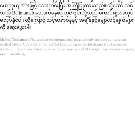
ယေဘုယျအားဖြင့် ဘေးကင်းပြီး အကြံပြုထားသည်။ သို့သော် သင်
သည် Belimumab သောက်နေစဉ်တွင် ၎င်းတို့သည် ကောင်းစွာအလုပ်
မလုပ်နိုင်ပါ၊ ထို့ကြောင့် သင့်ဆရာဝန်နှင့် အချိန်နှင့်မျှော်လင့်ချက်များ
ကို ဆွေးနွေးပါ။
Medical Disclaimer:
This article is for informational purposes only and does not constitute
medical advice. Always consult a qualified healthcare provider for diagnosis and treatment
decisions. If you are experiencing a medical emergency, call 911 or go to the nearest emergency
room immediately.