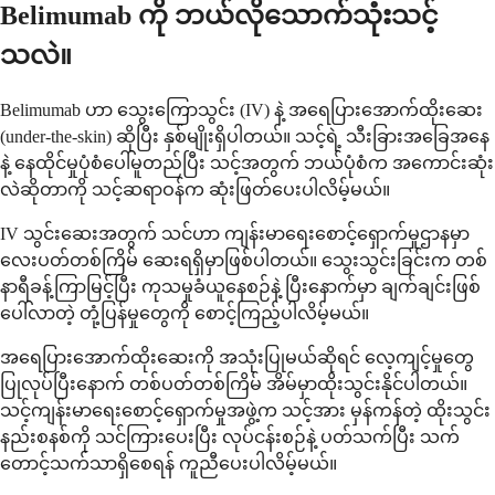
Belimumab ကို ဘယ်လိုသောက်သုံးသင့်
သလဲ။
Belimumab ဟာ သွေးကြောသွင်း (IV) နဲ့ အရေပြားအောက်ထိုးဆေး
(under-the-skin) ဆိုပြီး နှစ်မျိုးရှိပါတယ်။ သင့်ရဲ့ သီးခြားအခြေအနေ
နဲ့ နေထိုင်မှုပုံစံပေါ်မူတည်ပြီး သင့်အတွက် ဘယ်ပုံစံက အကောင်းဆုံး
လဲဆိုတာကို သင့်ဆရာဝန်က ဆုံးဖြတ်ပေးပါလိမ့်မယ်။
IV သွင်းဆေးအတွက် သင်ဟာ ကျန်းမာရေးစောင့်ရှောက်မှုဌာနမှာ
လေးပတ်တစ်ကြိမ် ဆေးရရှိမှာဖြစ်ပါတယ်။ သွေးသွင်းခြင်းက တစ်
နာရီခန့်ကြာမြင့်ပြီး ကုသမှုခံယူနေစဉ်နဲ့ ပြီးနောက်မှာ ချက်ချင်းဖြစ်
ပေါ်လာတဲ့ တုံ့ပြန်မှုတွေကို စောင့်ကြည့်ပါလိမ့်မယ်။
အရေပြားအောက်ထိုးဆေးကို အသုံးပြုမယ်ဆိုရင် လေ့ကျင့်မှုတွေ
ပြုလုပ်ပြီးနောက် တစ်ပတ်တစ်ကြိမ် အိမ်မှာထိုးသွင်းနိုင်ပါတယ်။
သင့်ကျန်းမာရေးစောင့်ရှောက်မှုအဖွဲ့က သင့်အား မှန်ကန်တဲ့ ထိုးသွင်း
နည်းစနစ်ကို သင်ကြားပေးပြီး လုပ်ငန်းစဉ်နဲ့ ပတ်သက်ပြီး သက်
တောင့်သက်သာရှိစေရန် ကူညီပေးပါလိမ့်မယ်။