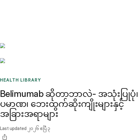
Benchmarks
Stories
FAQ
Sign up / Log in
HEALTH LIBRARY
Belimumab ဆိုတာဘာလဲ- အသုံးပြုပုံ၊
ပမာဏ၊ ဘေးထွက်ဆိုးကျိုးများနှင့်
အခြားအရာများ
Last updated
၂၀၂၆ ဧပြီ ၃