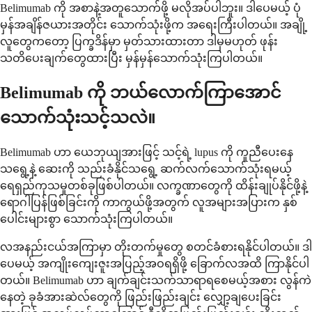
Belimumab ကို အစာနဲ့အတူသောက်ဖို့ မလိုအပ်ပါဘူး။ ဒါပေမယ့် ပုံ
မှန်အချိန်ဇယားအတိုင်း သောက်သုံးဖို့က အရေးကြီးပါတယ်။ အချို့
လူတွေကတော့ ပြက္ခဒိန်မှာ မှတ်သားထားတာ ဒါမှမဟုတ် ဖုန်း
သတိပေးချက်တွေထားပြီး မှန်မှန်သောက်သုံးကြပါတယ်။
Belimumab ကို ဘယ်လောက်ကြာအောင်
သောက်သုံးသင့်သလဲ။
Belimumab ဟာ ယေဘုယျအားဖြင့် သင့်ရဲ့ lupus ကို ကူညီပေးနေ
သရွေ့နဲ့ ဆေးကို သည်းခံနိုင်သရွေ့ ဆက်လက်သောက်သုံးရမယ့်
ရေရှည်ကုသမှုတစ်ခုဖြစ်ပါတယ်။ လက္ခဏာတွေကို ထိန်းချုပ်နိုင်ဖို့နဲ့
ရောဂါပြန်ဖြစ်ခြင်းကို ကာကွယ်ဖို့အတွက် လူအများအပြားက နှစ်
ပေါင်းများစွာ သောက်သုံးကြပါတယ်။
လအနည်းငယ်အကြာမှာ တိုးတက်မှုတွေ စတင်ခံစားရနိုင်ပါတယ်။ ဒါ
ပေမယ့် အကျိုးကျေးဇူးအပြည့်အဝရရှိဖို့ ခြောက်လအထိ ကြာနိုင်ပါ
တယ်။ Belimumab ဟာ ချက်ချင်းသက်သာရာရစေမယ့်အစား လွန်ကဲ
နေတဲ့ ခုခံအားဆဲလ်တွေကို ဖြည်းဖြည်းချင်း လျှော့ချပေးခြင်း