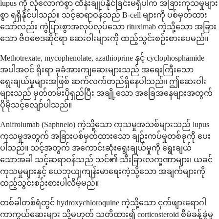
lupus ကို လုံလောက်စွာ ထိန်းချုပ်နိုင်ခြင်းမရှိပါက အခြားကုသမှုများ
စွာ ရရှိနိုင်ပါသည်။ သင့်ဆရာဝန်သည် B-cell များကို ပစ်မှတ်ထား
သော်လည်း ကွဲပြားစွာအလုပ်လုပ်သော rituximab ကဲ့သို့သော အခြား
သော ဇီဝဗေဒဆိုင်ရာ ဆေးဝါးများကို ထည့်သွင်းစဉ်းစားပေမည်။
Methotrexate, mycophenolate, azathioprine နှင့် cyclophosphamide
အပါအဝင် ရိုးရာ ခုခံအားကျဆေးများသည် အရေးကြီးသော
ရွေးချယ်မှုများအဖြစ် ဆက်လက်တည်ရှိနေပါသည်။ ဤဆေးဝါး
များသည် မှတ်တမ်းပိုရှည်ပြီး အချို့သော အခြေအနေများအတွက်
ပိုမိုသင့်လျော်ပါသည်။
Anifrolumab (Saphnelo) ကဲ့သို့သော ကုသမှုအသစ်များသည် lupus
ကုသမှုအတွက် အခြားပစ်မှတ်ထားသော ချဉ်းကပ်မှုတစ်ခုကို ပေး
ပါသည်။ သင့်အတွက် အကောင်းဆုံးရွေးချယ်မှုကို ရွေးချယ်
သောအခါ သင့်ဆရာဝန်သည် သင်၏ သီးခြားလက္ခဏာများ၊ ယခင်
ကုသမှုများနှင့် ယေဘုယျကျန်းမာရေးကဲ့သို့သော အချက်များကို
ထည့်သွင်းစဉ်းစားပါလိမ့်မည်။
တစ်ခါတစ်ရံတွင် hydroxychloroquine ကဲ့သို့သော ငှက်ဖျားရောဂါ
ကာကွယ်ဆေးများ သို့မဟုတ် သတိထား၍ corticosteroid စီမံခန့်ခွဲမှု