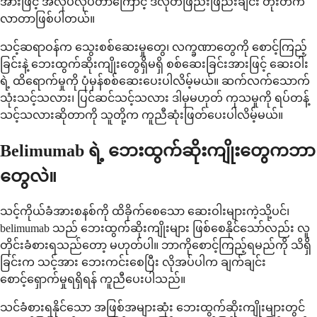
အားဖြင့် အလုပ်လုပ်တာကြောင့် ဒီလိုတဖြည်းဖြည်းချင်း တိုးတက်
လာတာဖြစ်ပါတယ်။
သင့်ဆရာဝန်က သွေးစစ်ဆေးမှုတွေ၊ လက္ခဏာတွေကို စောင့်ကြည့်
ခြင်းနဲ့ ဘေးထွက်ဆိုးကျိုးတွေရှိမရှိ စစ်ဆေးခြင်းအားဖြင့် ဆေးဝါး
ရဲ့ ထိရောက်မှုကို ပုံမှန်စစ်ဆေးပေးပါလိမ့်မယ်။ ဆက်လက်သောက်
သုံးသင့်သလား၊ ပြင်ဆင်သင့်သလား ဒါမှမဟုတ် ကုသမှုကို ရပ်တန့်
သင့်သလားဆိုတာကို သူတို့က ကူညီဆုံးဖြတ်ပေးပါလိမ့်မယ်။
Belimumab ရဲ့ ဘေးထွက်ဆိုးကျိုးတွေကဘာ
တွေလဲ။
သင့်ကိုယ်ခံအားစနစ်ကို ထိခိုက်စေသော ဆေးဝါးများကဲ့သို့ပင်၊
belimumab သည် ဘေးထွက်ဆိုးကျိုးများ ဖြစ်စေနိုင်သော်လည်း လူ
တိုင်းခံစားရသည်တော့ မဟုတ်ပါ။ ဘာကိုစောင့်ကြည့်ရမည်ကို သိရှိ
ခြင်းက သင့်အား ဘေးကင်းစေပြီး လိုအပ်ပါက ချက်ချင်း
စောင့်ရှောက်မှုရရှိရန် ကူညီပေးပါသည်။
သင်ခံစားရနိုင်သော အဖြစ်အများဆုံး ဘေးထွက်ဆိုးကျိုးများတွင်