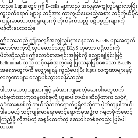
သည်။ Lupus တွင် ဤ B-cells များသည် အလွန်အကျွံလှုပ်ရှားလာပြီး
ကူးစက်ရောဂါများမှ သင့်အား ကာကွယ်ပေးမည့်အစား သင့်ကိုယ်ပိုင်
ကျန်းမာသောတစ်ရှူးများကို တိုက်ခိုက်သည့် ပဋိပစ္စည်းများကို
ဖန်တီးပေးသည်။
ဤဆေးသည် ဤအလွန်အကျွံလှုပ်ရှားနေသော B-cells များအတွက်
လောင်စာကဲ့သို့ လုပ်ဆောင်သည့် BLyS ဟူသော ပရိုတင်းကို
ပိတ်ဆို့သည်။ ဤလောင်စာအရင်းအမြစ်ကို လျှော့ချခြင်းဖြင့်
belimumab သည် သင့်စနစ်အတွင်းရှိ ပြဿနာဖြစ်စေသော B-cells
အရေအတွက်ကို လျှော့ချရန် ကူညီပေးပြီး lupus လက္ခဏာများနှင့်
လက္ခဏာများ လျော့ပါးသွားစေနိုင်သည်။
ဒါဟာ ယေဘုယျအားဖြင့် ခုခံအားကျစေတဲ့ဆေးဝါးတွေထက်
ပစ်မှတ်ထားကုသမှုတစ်ခုလို့ ယူဆပါတယ်။ ဆိုလိုတာက သင့်ရဲ့
ခုခံအားစနစ်ကို ဘယ်လိုသက်ရောက်မှုရှိလဲဆိုတာ ပိုတိကျပါတယ်။
ဒါပေမယ့် သင့်ကျန်းမာရေးစောင့်ရှောက်မှုအဖွဲ့က ဂရုတစိုက်စောင့်
ကြည့်ဖို့ လိုအပ်တဲ့ အစွမ်းထက်တဲ့ ဆေးဝါးတစ်ခုလည်း ဖြစ်ပါ
တယ်။