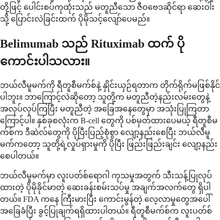
တို့ဖြင့် ပေါင်းစပ်ကုထုံးသည် မတူညီသော ဇီဝဗေဒဆိုင်ရာ ဆေးဝါး
သို့ ပြောင်းလဲခြင်းထက် ပိုမိုသင့်လျော်ပေမည်။
Belimumab သည် Rituximab ထက် ပို
ကောင်းပါသလား။
ဘယ်လီမူမက်ကို ရီတူစီမက်စ်နဲ့ နှိုင်းယှဉ်ရတာက တိုက်ရိုက်မဖြစ်နိုင်
ပါဘူး။ ဘာကြောင့်လဲဆိုတော့ သူတို့က မတူညီတဲ့နည်းလမ်းတွေနဲ့
အလုပ်လုပ်ကြပြီး မတူညီတဲ့ အခြေအနေတွေမှာ အသုံးပြုကြတာ
ကြောင့်ပါ။ နှစ်ခုစလုံးက B-cell တွေကို ပစ်မှတ်ထားပေမယ့် ရီတူစီမ
က်စ်က ဒီဆဲလ်တွေကို ပိုပြီးပြည့်စုံစွာ လျော့နည်းစေပြီး ဘယ်လီမူ
မက်ကတော့ သူတို့ရဲ့လှုပ်ရှားမှုကို ပိုပြီး ဖြည်းဖြည်းချင်း လျော့နည်း
စေပါတယ်။
ဘယ်လီမူမက်မှာ လူးပတ်စ်ရောဂါ ကုသမှုအတွက် သီးသန့်ပြုလုပ်
ထားတဲ့ ပိုမိုခိုင်မာတဲ့ ဆေးခန်းစမ်းသပ်မှု အချက်အလက်တွေ ရှိပါ
တယ်။ FDA ကနေ ကြီးမားပြီး ကောင်းမွန်တဲ့ လေ့လာမှုတွေအပေါ်
အခြေခံပြီး ခွင့်ပြုချက်ရရှိထားပါတယ်။ ရီတူစီမက်စ်က လူးပတ်စ်