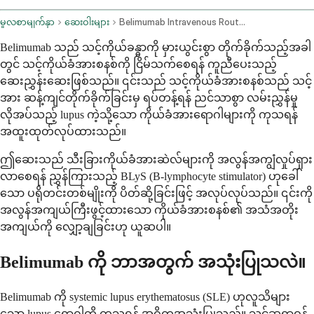
မူလစာမျက်နှာ
ဆေးဝါးများ
Belimumab Intravenous Route Subcutaneous Route
Belimumab သည် သင့်ကိုယ်ခန္ဓာကို မှားယွင်းစွာ တိုက်ခိုက်သည့်အခါ
တွင် သင့်ကိုယ်ခံအားစနစ်ကို ငြိမ်သက်စေရန် ကူညီပေးသည့်
ဆေးညွှန်းဆေးဖြစ်သည်။ ၎င်းသည် သင့်ကိုယ်ခံအားစနစ်သည် သင့်
အား ဆန့်ကျင်တိုက်ခိုက်ခြင်းမှ ရပ်တန့်ရန် ညင်သာစွာ လမ်းညွှန်မှု
လိုအပ်သည့် lupus ကဲ့သို့သော ကိုယ်ခံအားရောဂါများကို ကုသရန်
အထူးထုတ်လုပ်ထားသည်။
ဤဆေးသည် သီးခြားကိုယ်ခံအားဆဲလ်များကို အလွန်အကျွံလှုပ်ရှား
လာစေရန် ညွှန်ကြားသည့် BLyS (B-lymphocyte stimulator) ဟုခေါ်
သော ပရိုတင်းတစ်မျိုးကို ပိတ်ဆို့ခြင်းဖြင့် အလုပ်လုပ်သည်။ ၎င်းကို
အလွန်အကျယ်ကြီးဖွင့်ထားသော ကိုယ်ခံအားစနစ်၏ အသံအတိုး
အကျယ်ကို လျှော့ချခြင်းဟု ယူဆပါ။
Belimumab ကို ဘာအတွက် အသုံးပြုသလဲ။
Belimumab ကို systemic lupus erythematosus (SLE) ဟုလူသိများ
သော lupus ရောဂါကို ကုသရန် အဓိကအသုံးပြုသည်။ သင့်ဆရာဝန်