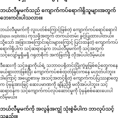
ဘယ်လီမူမက်သည် ကျောက်ကပ်ရောဂါရှိသူများအတွက်
ဘေးကင်းပါသလား။
ဘယ်လီမူမက်ကို လူးပတ်စ်ကြောင့်ဖြစ်တဲ့ ကျောက်ကပ်ရောင်ရောဂါ
(lupus nephritis) ကုသဖို့အတွက် တကယ်တမ်း ခွင့်ပြုထားပါတယ်။
သို့သော် အခြားအကြောင်းရင်းများကြောင့် ပြင်းထန်တဲ့ ကျောက်ကပ်
ရောဂါရှိပါက သင့်ဆရာဝန်က ဘယ်လီမူမက်ကို သင့်အတွက်
သင့်လျော်မှုရှိမရှိ ဂရုတစိုက် အကဲဖြတ်ဖို့ လိုအပ်ပါလိမ့်မယ်။
ဒီဆေးကို သင့်ခန္ဓာကိုယ်ရဲ့ သဘာဝပရိုတင်းပြိုကွဲမှုဖြစ်စဉ်တွေကနေ
ဖယ်ရှားတာဖြစ်ပြီး ကျောက်ကပ်စစ်ထုတ်ခြင်းကနေ မဟုတ်ပါဘူး။
ဒါကြောင့် အပျော့စားမှ အသင့်အတင့်ရှိတဲ့ ကျောက်ကပ်ပြဿနာတွေ
က ပုံမှန်အားဖြင့် ဆေးပမာဏကို ချိန်ညှိဖို့ မလိုအပ်ပါဘူး။ သင့်
ဆရာဝန်က သင့်ကျောက်ကပ်လုပ်ဆောင်မှုကို ပုံမှန်စစ်ဆေးပေးပါ
လိမ့်မယ်။
ဘယ်လီမူမက်ကို အလွန်အကျွံ သုံးစွဲမိပါက ဘာလုပ်သင့်
သနည်း။