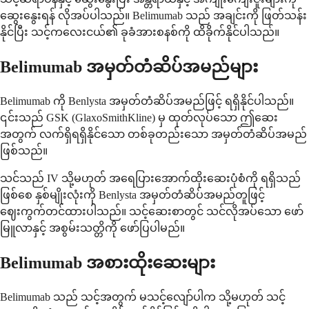
ဆွေးနွေးရန် လိုအပ်ပါသည်။ Belimumab သည် အချင်းကို ဖြတ်သန်း
နိုင်ပြီး သင့်ကလေးငယ်၏ ခုခံအားစနစ်ကို ထိခိုက်နိုင်ပါသည်။
Belimumab အမှတ်တံဆိပ်အမည်များ
Belimumab ကို Benlysta အမှတ်တံဆိပ်အမည်ဖြင့် ရရှိနိုင်ပါသည်။
၎င်းသည် GSK (GlaxoSmithKline) မှ ထုတ်လုပ်သော ဤဆေး
အတွက် လက်ရှိရရှိနိုင်သော တစ်ခုတည်းသော အမှတ်တံဆိပ်အမည်
ဖြစ်သည်။
သင်သည် IV သို့မဟုတ် အရေပြားအောက်ထိုးဆေးပုံစံကို ရရှိသည်
ဖြစ်စေ နှစ်မျိုးလုံးကို Benlysta အမှတ်တံဆိပ်အမည်တူဖြင့်
ဈေးကွက်တင်ထားပါသည်။ သင့်ဆေးစာတွင် သင်လိုအပ်သော ဖော်
မြူလာနှင့် အစွမ်းသတ္တိကို ဖော်ပြပါမည်။
Belimumab အစားထိုးဆေးများ
Belimumab သည် သင့်အတွက် မသင့်လျော်ပါက သို့မဟုတ် သင့်