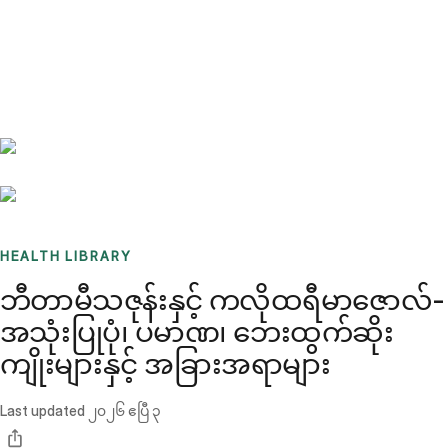
Benchmarks
Stories
FAQ
Sign up / Log in
HEALTH LIBRARY
ဘီတာမီသဇုန်းနှင့် ကလိုထရီမာဇောလ်-
အသုံးပြုပုံ၊ ပမာဏ၊ ဘေးထွက်ဆိုး
ကျိုးများနှင့် အခြားအရာများ
Last updated
၂၀၂၆ ဧပြီ ၃