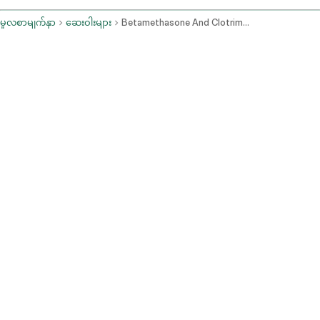
မူလစာမျက်နှာ
ဆေးဝါးများ
Betamethasone And Clotrimazole Topical Route