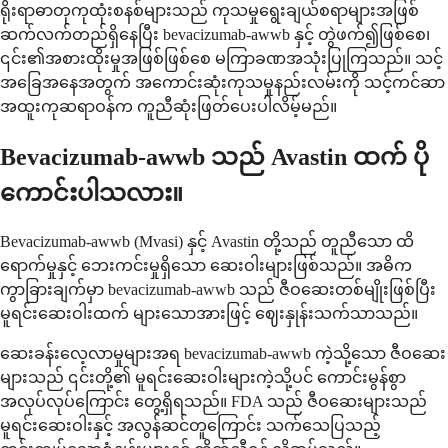
ရိုးရာဓာတုကုထုံးစနစ်များသည် ကုသမှုရွေးချယ်စရာများအဖြစ်
ဆက်လက်တည်ရှိနေပြီး bevacizumab-awwb နှင့် တွဲဖက်၍ဖြစ်စေ၊
၎င်း၏အစားထိုးမှုအဖြစ်ဖြစ်စေ မကြာခဏအသုံးပြုကြသည်။ သင့်
အခြေအနေအတွက် အကောင်းဆုံးကုသမှုနည်းလမ်းကို သင့်ကင်ဆာ
အထူးကုဆရာဝန်က ကူညီဆုံးဖြတ်ပေးပါလိမ့်မည်။
Bevacizumab-awwb သည် Avastin ထက် ပို
ကောင်းပါသလား။
Bevacizumab-awwb (Mvasi) နှင့် Avastin တို့သည် တူညီသော ထိ
ရောက်မှုနှင့် ဘေးကင်းမှုရှိသော ဆေးဝါးများဖြစ်သည်။ အဓိက
ကွာခြားချက်မှာ bevacizumab-awwb သည် ဇီဝဆေးတစ်မျိုးဖြစ်ပြီး
မူရင်းဆေးဝါးထက် များသောအားဖြင့် ဈေးနှုန်းသက်သာသည်။
ဆေးခန်းလေ့လာမှုများအရ bevacizumab-awwb ကဲ့သို့သော ဇီဝဆေး
များသည် ၎င်းတို့၏ မူရင်းဆေးဝါးများကဲ့သို့ပင် ကောင်းမွန်စွာ
အလုပ်လုပ်ကြောင်း တွေ့ရှိရသည်။ FDA သည် ဇီဝဆေးများသည်
မူရင်းဆေးဝါးနှင့် အလွန်ဆင်တူကြောင်း သက်သေပြသည့်