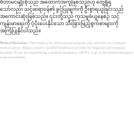
ဗီတာမင်မျိုးစုံသည် အထောက်အကူဖြစ်သည်ဟု တွေ့ရှိရ
သော်လည်း သင့်ဆရာဝန်၏ ခွင့်ပြုချက်ကို ဦးစွာရယူခြင်းသည်
အကောင်းဆုံးဖြစ်သည်။ ၎င်းတို့သည် ကုသမှုခံယူနေစဉ် သင့်
ကျန်းမာရေးကို ပံ့ပိုးပေးနိုင်သော သီးခြားဖြည့်စွက်စာများကို
အကြံပြုနိုင်ပါသည်။
Medical Disclaimer:
This article is for informational purposes only and does not constitute
medical advice. Always consult a qualified healthcare provider for diagnosis and treatment
decisions. If you are experiencing a medical emergency, call 911 or go to the nearest emergency
room immediately.