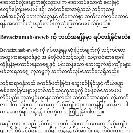
ဆေးတစ်လုံးပျောက်ဆုံးသွားပါက ဆေးထပ်သောက်ခြင်းဖြင့်
လျော်ကြေးမပေးပါနှင့်။ သင့်ကင်ဆာအဖွဲ့သည် သင့်ကုသမှု
အစီအစဉ်ကို ဘေးကင်းစွာနှင့် ထိရောက်စွာ ဆက်လက်လုပ်ဆောင်
ရန် အကောင်းဆုံးနည်းလမ်းကို ဆုံးဖြတ်ပေးပါလိမ့်မည်။
Bevacizumab-awwb ကို ဘယ်အချိန်မှာ ရပ်တန့်နိုင်မလဲ။
Bevacizumab-awwb ကို ရပ်တန့်ရန် ဆုံးဖြတ်ချက်ကို သင့်ကင်ဆာ
အထူးကုဆရာဝန်နှင့် အမြဲတိုင်ပင်သင့်သည်။ သင့်ကင်ဆာရောဂါ
တုံ့ပြန်မှုကောင်းနေသရွေ့နှင့် ပြင်းထန်သော ဘေးထွက်ဆိုးကျိုးများ
မခံစားရသရွေ့ ကုသမှုကို ဆက်လက်လုပ်ဆောင်လေ့ရှိသည်။
သင့်ဆရာဝန်သည် စကင်န်ဖတ်ခြင်း၊ သွေးစစ်ခြင်းနှင့် ကိုယ်ခန္ဓာ
စစ်ဆေးခြင်းများမှတစ်ဆင့် သင့်ကုသမှုကို ပုံမှန်စစ်ဆေးပေးပါ
လိမ့်မည်။ ကုသမှုခံယူနေသော်လည်း သင့်ကင်ဆာရောဂါ တိုးတက်
လာပါက သို့မဟုတ် ဘေးထွက်ဆိုးကျိုးများ အလွန်ပြင်းထန်လာပါ
က ဆေးကိုရပ်တန့်ရန် ၎င်းတို့က အကြံပြုနိုင်ပါသည်။
အချို့လူများသည် ခွဲစိတ်မှုအတွက် သို့မဟုတ် ဘေးထွက်ဆိုးကျိုး
များကို စီမံခန့်ခွဲရန် ယာယီရပ်တန့်ရန် လိုအပ်ပြီး နောက်ပိုင်းတွင် ကု