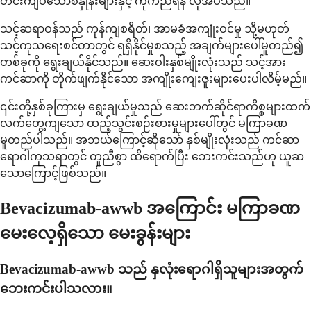
တင်းကျပ်သောစံနှုန်းများနှင့် ကိုက်ညီရန် လိုအပ်သည်။
သင့်ဆရာဝန်သည် ကုန်ကျစရိတ်၊ အာမခံအကျုံးဝင်မှု သို့မဟုတ်
သင့်ကုသရေးစင်တာတွင် ရရှိနိုင်မှုစသည့် အချက်များပေါ်မူတည်၍
တစ်ခုကို ရွေးချယ်နိုင်သည်။ ဆေးဝါးနှစ်မျိုးလုံးသည် သင့်အား
ကင်ဆာကို တိုက်ဖျက်နိုင်သော အကျိုးကျေးဇူးများပေးပါလိမ့်မည်။
၎င်းတို့နှစ်ခုကြားမှ ရွေးချယ်မှုသည် ဆေးဘက်ဆိုင်ရာကိစ္စများထက်
လက်တွေ့ကျသော ထည့်သွင်းစဉ်းစားမှုများပေါ်တွင် မကြာခဏ
မူတည်ပါသည်။ အဘယ်ကြောင့်ဆိုသော် နှစ်မျိုးလုံးသည် ကင်ဆာ
ရောဂါကုသရာတွင် တူညီစွာ ထိရောက်ပြီး ဘေးကင်းသည်ဟု ယူဆ
သောကြောင့်ဖြစ်သည်။
Bevacizumab-awwb အကြောင်း မကြာခဏ
မေးလေ့ရှိသော မေးခွန်းများ
Bevacizumab-awwb သည် နှလုံးရောဂါရှိသူများအတွက်
ဘေးကင်းပါသလား။