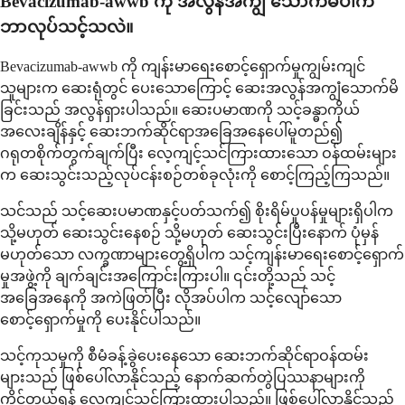
Bevacizumab-awwb ကို အလွန်အကျွံ သောက်မိပါက
ဘာလုပ်သင့်သလဲ။
Bevacizumab-awwb ကို ကျန်းမာရေးစောင့်ရှောက်မှုကျွမ်းကျင်
သူများက ဆေးရုံတွင် ပေးသောကြောင့် ဆေးအလွန်အကျွံသောက်မိ
ခြင်းသည် အလွန်ရှားပါသည်။ ဆေးပမာဏကို သင့်ခန္ဓာကိုယ်
အလေးချိန်နှင့် ဆေးဘက်ဆိုင်ရာအခြေအနေပေါ်မူတည်၍
ဂရုတစိုက်တွက်ချက်ပြီး လေ့ကျင့်သင်ကြားထားသော ဝန်ထမ်းများ
က ဆေးသွင်းသည့်လုပ်ငန်းစဉ်တစ်ခုလုံးကို စောင့်ကြည့်ကြသည်။
သင်သည် သင့်ဆေးပမာဏနှင့်ပတ်သက်၍ စိုးရိမ်ပူပန်မှုများရှိပါက
သို့မဟုတ် ဆေးသွင်းနေစဉ် သို့မဟုတ် ဆေးသွင်းပြီးနောက် ပုံမှန်
မဟုတ်သော လက္ခဏာများတွေ့ရှိပါက သင့်ကျန်းမာရေးစောင့်ရှောက်
မှုအဖွဲ့ကို ချက်ချင်းအကြောင်းကြားပါ။ ၎င်းတို့သည် သင့်
အခြေအနေကို အကဲဖြတ်ပြီး လိုအပ်ပါက သင့်လျော်သော
စောင့်ရှောက်မှုကို ပေးနိုင်ပါသည်။
သင့်ကုသမှုကို စီမံခန့်ခွဲပေးနေသော ဆေးဘက်ဆိုင်ရာဝန်ထမ်း
များသည် ဖြစ်ပေါ်လာနိုင်သည့် နောက်ဆက်တွဲပြဿနာများကို
ကိုင်တွယ်ရန် လေ့ကျင့်သင်ကြားထားပါသည်။ ဖြစ်ပေါ်လာနိုင်သည့်