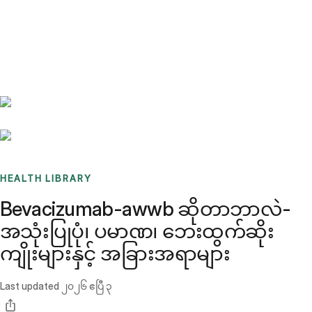
Benchmarks
Stories
FAQ
Sign up / Log in
HEALTH LIBRARY
Bevacizumab-awwb ဆိုတာဘာလဲ-
အသုံးပြုပုံ၊ ပမာဏ၊ ဘေးထွက်ဆိုး
ကျိုးများနှင့် အခြားအရာများ
Last updated
၂၀၂၆ ဧပြီ ၃