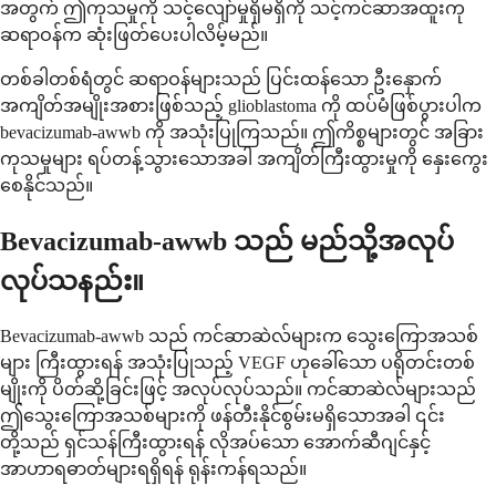
အတွက် ဤကုသမှုကို သင့်လျော်မှုရှိမရှိကို သင့်ကင်ဆာအထူးကု
ဆရာဝန်က ဆုံးဖြတ်ပေးပါလိမ့်မည်။
တစ်ခါတစ်ရံတွင် ဆရာဝန်များသည် ပြင်းထန်သော ဦးနှောက်
အကျိတ်အမျိုးအစားဖြစ်သည့် glioblastoma ကို ထပ်မံဖြစ်ပွားပါက
bevacizumab-awwb ကို အသုံးပြုကြသည်။ ဤကိစ္စများတွင် အခြား
ကုသမှုများ ရပ်တန့်သွားသောအခါ အကျိတ်ကြီးထွားမှုကို နှေးကွေး
စေနိုင်သည်။
Bevacizumab-awwb သည် မည်သို့အလုပ်
လုပ်သနည်း။
Bevacizumab-awwb သည် ကင်ဆာဆဲလ်များက သွေးကြောအသစ်
များ ကြီးထွားရန် အသုံးပြုသည့် VEGF ဟုခေါ်သော ပရိုတင်းတစ်
မျိုးကို ပိတ်ဆို့ခြင်းဖြင့် အလုပ်လုပ်သည်။ ကင်ဆာဆဲလ်များသည်
ဤသွေးကြောအသစ်များကို ဖန်တီးနိုင်စွမ်းမရှိသောအခါ ၎င်း
တို့သည် ရှင်သန်ကြီးထွားရန် လိုအပ်သော အောက်ဆီဂျင်နှင့်
အာဟာရဓာတ်များရရှိရန် ရုန်းကန်ရသည်။