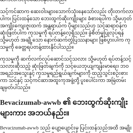
သင့်ကင်ဆာက ဆေးဝါးများသောက်သုံးနေသော်လည်း တိုးတက်လာ
ပါက၊ ပြင်းထန်သော ဘေးထွက်ဆိုးကျိုးများ ခံစားရပါက သို့မဟုတ်
အကျိုးကျေးဇူးထက် အန္တရာယ်က ပိုများသည်ဟု သင့်ဆရာဝန်က
ဆုံးဖြတ်ပါက ကုသမှုကို ရပ်တန့်လေ့ရှိသည်။ ခွဲစိတ်မှုပြုလုပ်ရန်
သို့မဟုတ် အချို့သော နောက်ဆက်တွဲပြဿနာများ ဖြစ်ပွားပါက ကု
သမှုကို ခေတ္တရပ်တန့်ထားနိုင်ပါသည်။
ကုသမှုကို ဆက်လက်လုပ်ဆောင်သင့်သလား သို့မဟုတ် ရပ်တန့်သင့်
သလားဆိုသည့် ဆုံးဖြတ်ချက်ကို သင့်ယေဘုယျကျန်းမာရေး၊ ဘဝ
အရည်အသွေးနှင့် ကုသမှုရည်ရွယ်ချက်များကို ထည့်သွင်းစဉ်းစား
ကာ သင်နှင့် သင့်ကင်ဆာအထူးကုအဖွဲ့တို့ ပူးပေါင်းကာ အမြဲတမ်း
ချမှတ်ပါသည်။
Bevacizumab-awwb ၏ ဘေးထွက်ဆိုးကျိုး
များကား အဘယ်နည်း။
Bevacizumab-awwb သည် ပျော့ပျောင်းမှ ပြင်းထန်သည်အထိ အမျိုး