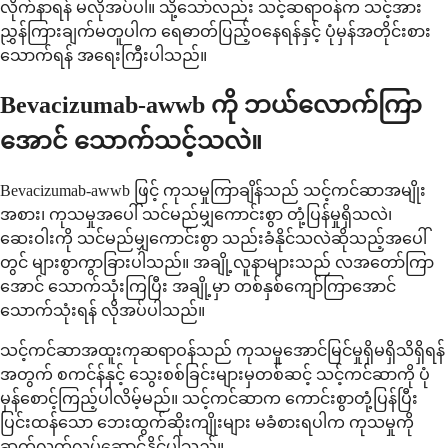
လိုက်နာရန် မလိုအပ်ပါ။ သို့သော်လည်း သင့်ဆရာဝန်က သင့်အား
ညွှန်ကြားချက်မတူပါက ရေဓာတ်ပြည့်ဝနေရန်နှင့် ပုံမှန်အတိုင်းစား
သောက်ရန် အရေးကြီးပါသည်။
Bevacizumab-awwb ကို ဘယ်လောက်ကြာ
အောင် သောက်သင့်သလဲ။
Bevacizumab-awwb ဖြင့် ကုသမှုကြာချိန်သည် သင့်ကင်ဆာအမျိုး
အစား၊ ကုသမှုအပေါ် သင်မည်မျှကောင်းစွာ တုံ့ပြန်မှုရှိသလဲ၊
ဆေးဝါးကို သင်မည်မျှကောင်းစွာ သည်းခံနိုင်သလဲဆိုသည့်အပေါ်
တွင် များစွာကွာခြားပါသည်။ အချို့လူနာများသည် လအတော်ကြာ
အောင် သောက်သုံးကြပြီး အချို့မှာ တစ်နှစ်ကျော်ကြာအောင်
သောက်သုံးရန် လိုအပ်ပါသည်။
သင့်ကင်ဆာအထူးကုဆရာဝန်သည် ကုသမှုအောင်မြင်မှုရှိမရှိသိရှိရန်
အတွက် စကင်န်နှင့် သွေးစစ်ခြင်းများမှတစ်ဆင့် သင့်ကင်ဆာကို ပုံ
မှန်စောင့်ကြည့်ပါလိမ့်မည်။ သင့်ကင်ဆာက ကောင်းစွာတုံ့ပြန်ပြီး
ပြင်းထန်သော ဘေးထွက်ဆိုးကျိုးများ မခံစားရပါက ကုသမှုကို
ဆက်လက်လုပ်ဆောင်နိုင်ပါသည်။