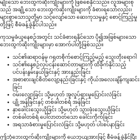
မျိုးသော ဘေးထွက်ဆိုးကျိုးများကို ဖြစ်စေနိုင်သည်။ လူအများစု
သည် အချို့သော ဘေးထွက်ဆိုးကျိုးများကို ခံစားရသော်လည်း၊
များစွာသောသူတို့မှာ သင့်လျော်သော ဆေးကုသမှုနှင့် စောင့်ကြည့်မှု
တို့ဖြင့် စီမံခန့်ခွဲနိုင်ပါသည်။
ကုသမှုခံယူနေစဉ်အတွင်း သင်ခံစားရနိုင်သော ပို၍အဖြစ်များသော
ဘေးထွက်ဆိုးကျိုးများမှာ အောက်ပါတို့ဖြစ်သည်။
သင်၏ဆရာဝန်မှ ဂရုတစိုက်စောင့်ကြည့်မည့် သွေးတိုးရောဂါ
သင်၏နေ့စဉ်လုပ်ငန်းဆောင်တာများကို ထိခိုက်နိုင်သည့်
ပင်ပန်းနွမ်းနယ်ခြင်းနှင့် အားနည်းခြင်း
အစာစားချင်စိတ်လျော့နည်းခြင်းနှင့် ကိုယ်အလေးချိန်ကျဆင်း
ခြင်း
ဝမ်းလျှောခြင်း သို့မဟုတ် အူလှုပ်ရှားမှုပြောင်းလဲခြင်း
ပျို့အန်ခြင်းနှင့် တစ်ခါတစ်ရံ အန်ခြင်း
နှာခေါင်းသွေးယိုခြင်း သို့မဟုတ် သွားဖုံးသွေးယိုခြင်း
တစ်ခါတစ်ရံ ပေါ်လာတတ်သော ခေါင်းကိုက်ခြင်း
အရသာခံစားမှုပြောင်းလဲခြင်း သို့မဟုတ် ပါးစပ်နာခြင်း
ဤဘုံဘေးထွက်ဆိုးကျိုးများကို ယေဘုယျအားဖြင့် စီမံခန့်ခွဲနိုင်ပြီး