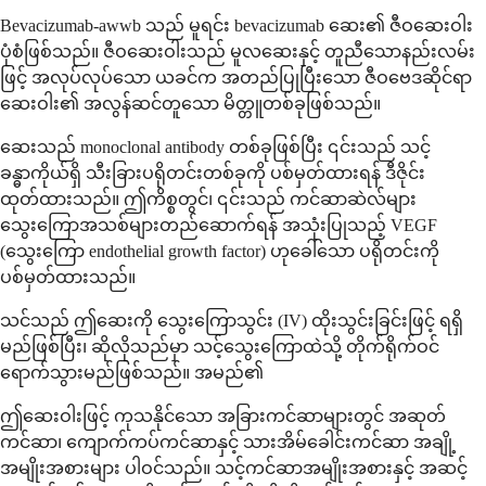
Bevacizumab-awwb သည် မူရင်း bevacizumab ဆေး၏ ဇီဝဆေးဝါး
ပုံစံဖြစ်သည်။ ဇီဝဆေးဝါးသည် မူလဆေးနှင့် တူညီသောနည်းလမ်း
ဖြင့် အလုပ်လုပ်သော ယခင်က အတည်ပြုပြီးသော ဇီဝဗေဒဆိုင်ရာ
ဆေးဝါး၏ အလွန်ဆင်တူသော မိတ္တူတစ်ခုဖြစ်သည်။
ဆေးသည် monoclonal antibody တစ်ခုဖြစ်ပြီး ၎င်းသည် သင့်
ခန္ဓာကိုယ်ရှိ သီးခြားပရိုတင်းတစ်ခုကို ပစ်မှတ်ထားရန် ဒီဇိုင်း
ထုတ်ထားသည်။ ဤကိစ္စတွင်၊ ၎င်းသည် ကင်ဆာဆဲလ်များ
သွေးကြောအသစ်များတည်ဆောက်ရန် အသုံးပြုသည့် VEGF
(သွေးကြော endothelial growth factor) ဟုခေါ်သော ပရိုတင်းကို
ပစ်မှတ်ထားသည်။
သင်သည် ဤဆေးကို သွေးကြောသွင်း (IV) ထိုးသွင်းခြင်းဖြင့် ရရှိ
မည်ဖြစ်ပြီး၊ ဆိုလိုသည်မှာ သင့်သွေးကြောထဲသို့ တိုက်ရိုက်ဝင်
ရောက်သွားမည်ဖြစ်သည်။ အမည်၏
ဤဆေးဝါးဖြင့် ကုသနိုင်သော အခြားကင်ဆာများတွင် အဆုတ်
ကင်ဆာ၊ ကျောက်ကပ်ကင်ဆာနှင့် သားအိမ်ခေါင်းကင်ဆာ အချို့
အမျိုးအစားများ ပါဝင်သည်။ သင့်ကင်ဆာအမျိုးအစားနှင့် အဆင့်