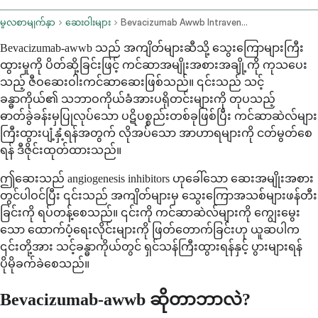
မူလစာမျက်နှာ
ဆေးဝါးများ
Bevacizumab Awwb Intravenous Route
Bevacizumab-awwb သည် အကျိတ်များဆီသို့ သွေးကြောများကြီး
ထွားမှုကို ပိတ်ဆို့ခြင်းဖြင့် ကင်ဆာအမျိုးအစားအချို့ကို ကုသပေး
သည့် ဇီဝဆေးဝါးကင်ဆာဆေးဖြစ်သည်။ ၎င်းသည် သင့်
ခန္ဓာကိုယ်၏ သဘာဝကိုယ်ခံအားပရိုတင်းများကို တုပသည့်
ဓာတ်ခွဲခန်းမှပြုလုပ်သော ပဋိပစ္စည်းတစ်ခုဖြစ်ပြီး ကင်ဆာဆဲလ်များ
ကြီးထွားပျံ့နှံ့ရန်အတွက် လိုအပ်သော အာဟာရများကို ငတ်မွတ်စေ
ရန် ဒီဇိုင်းထုတ်ထားသည်။
ဤဆေးသည် angiogenesis inhibitors ဟုခေါ်သော ဆေးအမျိုးအစား
တွင်ပါဝင်ပြီး ၎င်းသည် အကျိတ်များမှ သွေးကြောအသစ်များဖန်တီး
ခြင်းကို ရပ်တန့်စေသည်။ ၎င်းကို ကင်ဆာဆဲလ်များကို ကျွေးမွေး
သော ထောက်ပံ့ရေးလိုင်းများကို ဖြတ်တောက်ခြင်းဟု ယူဆပါက
၎င်းတို့အား သင့်ခန္ဓာကိုယ်တွင် ရှင်သန်ကြီးထွားရန်နှင့် ပွားများရန်
ပိုမိုခက်ခဲစေသည်။
Bevacizumab-awwb ဆိုတာဘာလဲ?