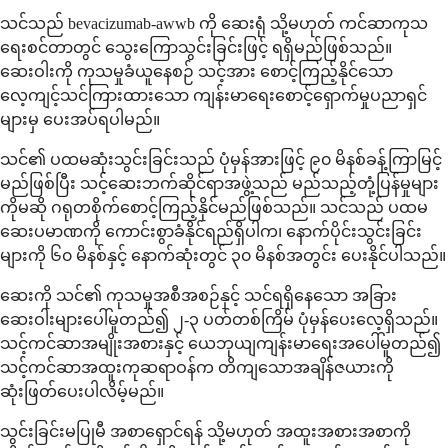
သင်သည် bevacizumab-awwb ကို ဆေးရုံ သို့မဟုတ် ကင်ဆာကုသ
ရေးစင်တာတွင် သွေးကြောသွင်းခြင်းဖြင့် ရရှိမည်ဖြစ်သည်။
ဆေးဝါးကို ကုသမှုခံယူနေစဉ် သင့်အား စောင့်ကြည့်နိုင်သော
လေ့ကျင့်သင်ကြားထားသော ကျန်းမာရေးစောင့်ရှောက်မှုပညာရှင်
များမှ ပေးအပ်ရပါမည်။
သင်၏ ပထမဆုံးသွင်းခြင်းသည် ပုံမှန်အားဖြင့် ၉၀ မိနစ်ခန့်ကြာမြင့်
မည်ဖြစ်ပြီး သင့်ဆေးဘက်ဆိုင်ရာအဖွဲ့သည် မည်သည့်တုံ့ပြန်မှုများ
ကိုမဆို ဂရုတစိုက်စောင့်ကြည့်နိုင်မည်ဖြစ်သည်။ သင်သည် ပထမ
ဆေးပမာဏကို ကောင်းစွာခံနိုင်ရည်ရှိပါက၊ နောက်ပိုင်းသွင်းခြင်း
များကို ၆၀ မိနစ်နှင့် နောက်ဆုံးတွင် ၃၀ မိနစ်အတွင်း ပေးနိုင်ပါသည်။
ဆေးကို သင်၏ ကုသမှုအစီအစဉ်နှင့် သင်ရရှိနေသော အခြား
ဆေးဝါးများပေါ်မူတည်၍ ၂-၃ ပတ်တစ်ကြိမ် ပုံမှန်ပေးလေ့ရှိသည်။
သင့်ကင်ဆာအမျိုးအစားနှင့် ယေဘုယျကျန်းမာရေးအပေါ်မူတည်၍
သင့်ကင်ဆာအထူးကုဆရာဝန်က တိကျသောအချိန်ဇယားကို
ဆုံးဖြတ်ပေးပါလိမ့်မည်။
သွင်းခြင်းမပြုမီ အစာရှောင်ရန် သို့မဟုတ် အထူးအစားအစာကို