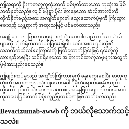
ဤအရာကို ရိုးရာဓာတုကုထုံးထက် ပစ်မှတ်ထားသော ကုထုံးအဖြစ်
သတ်မှတ်သည်။ လျင်မြန်စွာ ပိုင်းခြားနေသော ဆဲလ်အားလုံးကို
တိုက်ခိုက်မည့်အစား အကျိတ်များ၏ သွေးထောက်ပံ့မှုကို ကြီးထွား
စေသည့် ယန္တရားကို အထူးသဖြင့် ပစ်မှတ်ထားသည်။
အချို့သော အခြားကုသမှုများကဲ့သို့ ဆေးဝါးသည် ကင်ဆာဆဲလ်
များကို တိုက်ရိုက်သတ်ပစ်ခြင်းမရှိပါ။ ယင်းအစား ၎င်းတို့၏
အသက်ကယ်လမ်းကြောင်းကို ဖြတ်တောက်ခြင်းဖြင့် ၎င်းတို့ကို
အားနည်းစေပြီး သင်ရရှိနေသော အခြားကင်ဆာကုသမှုများအတွက်
ပိုမိုအားနည်းစေသည်။
ဤချဉ်းကပ်မှုသည် အကျိတ်ကြီးထွားမှုကို နှေးကွေးစေပြီး ဓာတုကု
ထုံးကို အတူတကွအသုံးပြုသောအခါ ပိုမိုထိရောက်စေနိုင်သည်။
သို့သော် ၎င်းကို သီးခြားကုသမှုတစ်ခုအနေဖြင့် ပျောက်ကင်းအောင်
ကုသပေးခြင်းထက် ပံ့ပိုးကူညီမှုတစ်ခုအဖြစ် သတ်မှတ်သည်။
Bevacizumab-awwb ကို ဘယ်လိုသောက်သင့်
သလဲ။