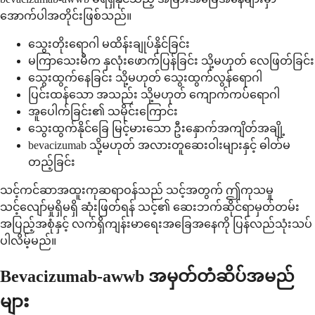
အောက်ပါအတိုင်းဖြစ်သည်။
သွေးတိုးရောဂါ မထိန်းချုပ်နိုင်ခြင်း
မကြာသေးမီက နှလုံးဖောက်ပြန်ခြင်း သို့မဟုတ် လေဖြတ်ခြင်း
သွေးထွက်နေခြင်း သို့မဟုတ် သွေးထွက်လွန်ရောဂါ
ပြင်းထန်သော အသည်း သို့မဟုတ် ကျောက်ကပ်ရောဂါ
အူပေါက်ခြင်း၏ သမိုင်းကြောင်း
သွေးထွက်နိုင်ခြေ မြင့်မားသော ဦးနှောက်အကျိတ်အချို့
bevacizumab သို့မဟုတ် အလားတူဆေးဝါးများနှင့် ဓါတ်မ
တည့်ခြင်း
သင့်ကင်ဆာအထူးကုဆရာဝန်သည် သင့်အတွက် ဤကုသမှု
သင့်လျော်မှုရှိမရှိ ဆုံးဖြတ်ရန် သင့်၏ ဆေးဘက်ဆိုင်ရာမှတ်တမ်း
အပြည့်အစုံနှင့် လက်ရှိကျန်းမာရေးအခြေအနေကို ပြန်လည်သုံးသပ်
ပါလိမ့်မည်။
Bevacizumab-awwb အမှတ်တံဆိပ်အမည်
များ