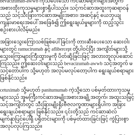
bevacizumab-awwb ကုသပေးသော ကင်ဆာရောဂါများအတွက်
အစားထိုးကုသမှုများစွာရှိပါသည်။ သင့်ကင်ဆာအထူးကုဆရာဝန်
သည် သင့်သီးခြားကင်ဆာအမျိုးအစား၊ အဆင့်နှင့် ယေဘုယျ
ကျန်းမာရေးအပေါ် အခြေခံ၍ ဤရွေးချယ်မှုများကို ထည့်သွင်း
စဉ်းစားပါလိမ့်မည်။
အခြားသွေးကြောသစ်ဖြစ်ပေါ်ခြင်းကို တားဆီးပေးသော ဆေးဝါး
များတွင် ramucirumab နှင့် aflibercept တို့ပါဝင်ပြီး အကျိတ်များသို့
သွေးကြောများကြီးထွားမှုကို ပိတ်ဆို့ခြင်းဖြင့် အလားတူလုပ်ဆောင်
ကြသည်။ ဤဆေးဝါးများသည် bevacizumab-awwb သင့်အတွက် မ
သင့်တော်ပါက သို့မဟုတ် အလုပ်မလုပ်တော့ပါက ရွေးချယ်စရာများ
ဖြစ်နိုင်သည်။
cetuximab သို့မဟုတ် panitumumab ကဲ့သို့သော ပစ်မှတ်ထားကုသမှု
များသည် အူမကြီးကင်ဆာအမျိုးအစားအချို့အတွက်၊ အထူးသဖြင့်
သင့်အကျိတ်တွင် သီးခြားမျိုးရိုးဗီဇလက္ခဏာများရှိပါက အခြား
ရွေးချယ်စရာများ ဖြစ်နိုင်သည်။ ၎င်းတို့သည် ကင်ဆာဆဲလ်
မျက်နှာပြင်ပေါ်ရှိ ပရိုတင်းများကို ပစ်မှတ်ထားခြင်းဖြင့် ကွဲပြားစွာ
အလုပ်လုပ်ကြသည်။