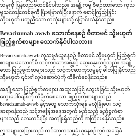
သမှုကို ပြန်လည်စတင်နိုင်ပါသည်။ အချို့ကမူ စီစဉ်ထားသော ကုသ
မှုသင်တန်းတစ်ခုကို ပြီးမြောက်ပြီးနောက် စောင့်ကြည့်ခြင်း
သို့မဟုတ် မတူညီသော ကုထုံးများသို့ ပြောင်းလဲနိုင်သည်။
Bevacizumab-awwb သောက်နေစဉ် ဗီတာမင် သို့မဟုတ်
ဖြည့်စွက်စာများ သောက်နိုင်ပါသလား။
Bevacizumab-awwb ကုသမှုခံယူနေစဉ် ဗီတာမင် သို့မဟုတ် ဖြည့်စွက်
စာများ မသောက်မီ သင့်ကင်ဆာအဖွဲ့နှင့် ဆွေးနွေးသင့်သည်။ အချို့
သော ဖြည့်စွက်စာများသည် သင့်ကင်ဆာကုသမှုနှင့် ဓါတ်ပြုနိုင်သည်
သို့မဟုတ် ၎င်း၏လုပ်ဆောင်ပုံကို ထိခိုက်စေနိုင်သည်။
အချို့သော ဖြည့်စွက်စာများ၊ အထူးသဖြင့် သွေးခဲခြင်း သို့မဟုတ်
သွေးပေါင်ချိန်ကို ထိခိုက်စေသော ဖြည့်စွက်စာများသည်
bevacizumab-awwb နှင့်အတူ သောက်သုံးရန် မလုံခြုံပေ။ သင့်
ဆရာဝန်သည် သင့်အခြေအနေအတွက် မည်သည့်ဖြည့်စွက်စာ
များသည် ဘေးကင်းပြီး အကျိုးရှိသည်ကို အကြံပေးနိုင်သည်။
လူအများအပြားသည် ကင်ဆာကုသမှုခံယူနေစဉ်တွင် အခြေခံ