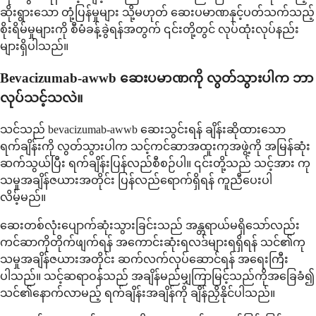
ဆိုးရွားသော တုံ့ပြန်မှုများ သို့မဟုတ် ဆေးပမာဏနှင့်ပတ်သက်သည့်
စိုးရိမ်မှုများကို စီမံခန့်ခွဲရန်အတွက် ၎င်းတို့တွင် လုပ်ထုံးလုပ်နည်း
များရှိပါသည်။
Bevacizumab-awwb ဆေးပမာဏကို လွတ်သွားပါက ဘာ
လုပ်သင့်သလဲ။
သင်သည် bevacizumab-awwb ဆေးသွင်းရန် ချိန်းဆိုထားသော
ရက်ချိန်းကို လွတ်သွားပါက သင့်ကင်ဆာအထူးကုအဖွဲ့ကို အမြန်ဆုံး
ဆက်သွယ်ပြီး ရက်ချိန်းပြန်လည်စီစဉ်ပါ။ ၎င်းတို့သည် သင့်အား ကု
သမှုအချိန်ဇယားအတိုင်း ပြန်လည်ရောက်ရှိရန် ကူညီပေးပါ
လိမ့်မည်။
ဆေးတစ်လုံးပျောက်ဆုံးသွားခြင်းသည် အန္တရာယ်မရှိသော်လည်း
ကင်ဆာကိုတိုက်ဖျက်ရန် အကောင်းဆုံးရလဒ်များရရှိရန် သင်၏ကု
သမှုအချိန်ဇယားအတိုင်း ဆက်လက်လုပ်ဆောင်ရန် အရေးကြီး
ပါသည်။ သင့်ဆရာဝန်သည် အချိန်မည်မျှကြာမြင့်သည်ကိုအခြေခံ၍
သင်၏နောက်လာမည့် ရက်ချိန်းအချိန်ကို ချိန်ညှိနိုင်ပါသည်။