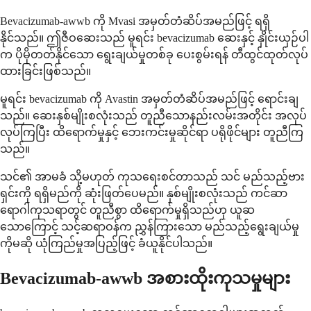
Bevacizumab-awwb ကို Mvasi အမှတ်တံဆိပ်အမည်ဖြင့် ရရှိ
နိုင်သည်။ ဤဇီဝဆေးသည် မူရင်း bevacizumab ဆေးနှင့် နှိုင်းယှဉ်ပါ
က ပိုမိုတတ်နိုင်သော ရွေးချယ်မှုတစ်ခု ပေးစွမ်းရန် တီထွင်ထုတ်လုပ်
ထားခြင်းဖြစ်သည်။
မူရင်း bevacizumab ကို Avastin အမှတ်တံဆိပ်အမည်ဖြင့် ရောင်းချ
သည်။ ဆေးနှစ်မျိုးစလုံးသည် တူညီသောနည်းလမ်းအတိုင်း အလုပ်
လုပ်ကြပြီး ထိရောက်မှုနှင့် ဘေးကင်းမှုဆိုင်ရာ ပရိုဖိုင်များ တူညီကြ
သည်။
သင်၏ အာမခံ သို့မဟုတ် ကုသရေးစင်တာသည် သင် မည်သည့်ဗား
ရှင်းကို ရရှိမည်ကို ဆုံးဖြတ်ပေမည်။ နှစ်မျိုးစလုံးသည် ကင်ဆာ
ရောဂါကုသရာတွင် တူညီစွာ ထိရောက်မှုရှိသည်ဟု ယူဆ
သောကြောင့် သင့်ဆရာဝန်က ညွှန်ကြားသော မည်သည့်ရွေးချယ်မှု
ကိုမဆို ယုံကြည်မှုအပြည့်ဖြင့် ခံယူနိုင်ပါသည်။
Bevacizumab-awwb အစားထိုးကုသမှုများ