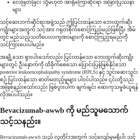
လေဖြတ်ခြင်း သို့မဟုတ် အာရုံကြောဆိုင်ရာ အခြားပြဿနာ
များ
သင့်ဆေးဘက်ဆိုင်ရာအဖွဲ့သည် ဤပြင်းထန်သော ဘေးထွက်ဆိုး
ကျိုးများအတွက် သင့်အား ဂရုတစိုက်စောင့်ကြည့်မည်ဖြစ်ပြီး အိမ်
တွင် မည်သည့်သတိပေးလက္ခဏာများကို စောင့်ကြည့်ရမည်ကို
သင်ကြားပေးပါမည်။
အချို့သော ရှားပါးသော်လည်း ပြင်းထန်သော ဘေးထွက်ဆိုးကျိုး
များတွင် ဦးနှောက်ကို ထိခိုက်စေသော ပြောင်းပြန်ဖြစ်နိုင်သော
posterior leukoencephalopathy syndrome (RPLS) နှင့် သွင်းဆေးသွင်း
စဉ် ပြင်းထန်သော ဓာတ်မတည့်မှုများ ပါဝင်ပါသည်။ ၎င်းတို့သည်
အဖြစ်နည်းသော်လည်း ဖြစ်ပွားပါက ချက်ချင်း ဆေးကုသမှုခံယူရန်
လိုအပ်ပါသည်။
Bevacizumab-awwb ကို မည်သူမသောက်
သင့်သနည်း။
Bevacizumab-awwb သည် လူတိုင်းအတွက် သင့်လျော်မှုမရှိပါ၊ သင့်