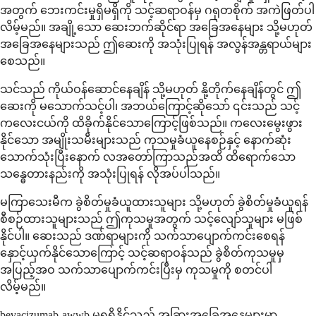
အတွက် ဘေးကင်းမှုရှိမရှိကို သင့်ဆရာဝန်မှ ဂရုတစိုက် အကဲဖြတ်ပါ
လိမ့်မည်။ အချို့သော ဆေးဘက်ဆိုင်ရာ အခြေအနေများ သို့မဟုတ်
အခြေအနေများသည် ဤဆေးကို အသုံးပြုရန် အလွန်အန္တရာယ်များ
စေသည်။
သင်သည် ကိုယ်ဝန်ဆောင်နေချိန် သို့မဟုတ် နို့တိုက်နေချိန်တွင် ဤ
ဆေးကို မသောက်သင့်ပါ၊ အဘယ်ကြောင့်ဆိုသော် ၎င်းသည် သင့်
ကလေးငယ်ကို ထိခိုက်နိုင်သောကြောင့်ဖြစ်သည်။ ကလေးမွေးဖွား
နိုင်သော အမျိုးသမီးများသည် ကုသမှုခံယူနေစဉ်နှင့် နောက်ဆုံး
သောက်သုံးပြီးနောက် လအတော်ကြာသည်အထိ ထိရောက်သော
သန္ဓေတားနည်းကို အသုံးပြုရန် လိုအပ်ပါသည်။
မကြာသေးမီက ခွဲစိတ်မှုခံယူထားသူများ သို့မဟုတ် ခွဲစိတ်မှုခံယူရန်
စီစဉ်ထားသူများသည် ဤကုသမှုအတွက် သင့်လျော်သူများ မဖြစ်
နိုင်ပါ။ ဆေးသည် ဒဏ်ရာများကို သက်သာပျောက်ကင်းစေရန်
နှောင့်ယှက်နိုင်သောကြောင့် သင့်ဆရာဝန်သည် ခွဲစိတ်ကုသမှုမှ
အပြည့်အဝ သက်သာပျောက်ကင်းပြီးမှ ကုသမှုကို စတင်ပါ
လိမ့်မည်။
bevacizumab-awwb မရရှိနိုင်သည့် အခြားအခြေအနေများမှာ