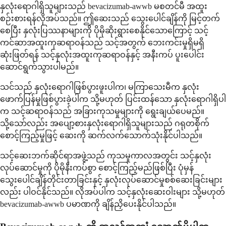
နှလုံးရောဂါရှိသူများသည် bevacizumab-awwb မစတင်မီ အထူး
စဉ်းစားရန်လိုအပ်သည်။ ဤဆေးသည် သွေးပေါင်ချိန်ကို မြင့်တက်
စေပြီး နှလုံးပြဿနာများကို ပိုမိုဆိုးရွားစေနိုင်သောကြောင့် သင့်
ကင်ဆာအထူးကုဆရာဝန်သည် သင့်အတွက် ဘေးကင်းမှုရှိမရှိ
ဆုံးဖြတ်ရန် သင့်နှလုံးအထူးကုဆရာဝန်နှင့် အနီးကပ် ပူးပေါင်း
ဆောင်ရွက်သွားပါမည်။
သင်သည် နှလုံးရောဂါဖြစ်ပွားဖူးပါက၊ မကြာသေးမီက နှလုံး
ဖောက်ပြန်မှုဖြစ်ပွားခဲ့ပါက သို့မဟုတ် ပြင်းထန်သော နှလုံးရောဂါရှိပါ
က သင့်ဆရာဝန်သည် အခြားကုသမှုများကို ရွေးချယ်ပေမည်။
သို့သော်လည်း အပျော့စားနှလုံးရောဂါရှိသူများသည် ဂရုတစိုက်
စောင့်ကြည့်မှုဖြင့် ဆေးကို ဆက်လက်သောက်သုံးနိုင်ပါသည်။
သင့်ဆေးဘက်ဆိုင်ရာအဖွဲ့သည် ကုသမှုကာလအတွင်း သင့်နှလုံး
လုပ်ဆောင်မှုကို ပိုမိုနီးကပ်စွာ စောင့်ကြည့်မည်ဖြစ်ပြီး ပုံမှန်
သွေးပေါင်ချိန်တိုင်းတာခြင်းနှင့် နှလုံးလုပ်ဆောင်မှုစစ်ဆေးခြင်းများ
လည်း ပါဝင်နိုင်သည်။ လိုအပ်ပါက သင့်နှလုံးဆေးဝါးများ သို့မဟုတ်
bevacizumab-awwb ပမာဏကို ချိန်ညှိပေးနိုင်ပါသည်။