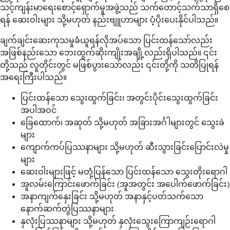
သင့်ကျန်းမာရေးစောင့်ရှောက်မှုအဖွဲ့သည် သက်တောင့်သက်သာရှိစေ
ရန် ဆေးဝါးများ သို့မဟုတ် နည်းဗျူဟာများ ပံ့ပိုးပေးနိုင်ပါသည်။
ချက်ချင်းဆေးကုသမှုခံယူရန်လိုအပ်သော ပြင်းထန်သော်လည်း
အဖြစ်နည်းသော ဘေးထွက်ဆိုးကျိုးအချို့လည်းရှိပါသည်။ ၎င်း
တို့သည် လူတိုင်းတွင် မဖြစ်ပွားသော်လည်း ၎င်းတို့ကို သတိပြုရန်
အရေးကြီးပါသည်။
ပြင်းထန်သော သွေးထွက်ခြင်း၊ အတွင်းပိုင်းသွေးထွက်ခြင်း
အပါအဝင်
ခြေထောက်၊ အဆုတ် သို့မဟုတ် အခြားအင်္ဂါများတွင် သွေးခဲ
များ
ကျောက်ကပ်ပြဿနာများ သို့မဟုတ် ဆီးသွားခြင်းပြောင်းလဲမှု
များ
ဆေးဝါးများဖြင့် မတုံ့ပြန်သော ပြင်းထန်သော သွေးတိုးရောဂါ
အူလမ်းကြောင်းဖောက်ခြင်း (အူအတွင်း အပေါက်ဖောက်ခြင်း)
အနာကျက်နှေးခြင်း သို့မဟုတ် အနာနှင့်ပတ်သက်သော
နောက်ဆက်တွဲပြဿနာများ
နှလုံးပြဿနာများ သို့မဟုတ် နှလုံးသွေးကြောကျဉ်းရောဂါ