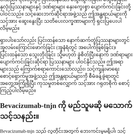
နှလုံးပြဿနာများနှင့် ဒဏ်ရာများ နှေးကွေးစွာ ပျောက်ကင်းခြင်းတို့
ပါဝင်သည်။ သင့်ဆေးဘက်ဆိုင်ရာအဖွဲ့သည် ဤအန္တရာယ်များကို
သင့်အား ဆွေးနွေးပြီး သတိပေးလက္ခဏာများကို ရှင်းပြပေးပါ
လိမ့်မည်။
ရှားပါးသော်လည်း ပြင်းထန်သော နောက်ဆက်တွဲပြဿနာများတွင်
အူလမ်းကြောင်းဖောက်ခြင်း (အူနံရံတွင် အပေါက်ဖြစ်ခြင်း)၊
ပြင်းထန်သော သွေးတိုးခြင်း သို့မဟုတ် ခွဲစိတ်ပြီးနောက် ဒဏ်ရာများ
ပျောက်ကင်းခြင်းဆိုင်ရာ ပြဿနာများ ပါဝင်နိုင်သည်။ ဤအရာ
များသည် ကြောက်စရာကောင်းသော်လည်း၊ သင့်ကျန်းမာရေး
စောင့်ရှောက်မှုအဖွဲ့သည် ဤအန္တရာယ်များကို စီမံခန့်ခွဲရာတွင်
အတွေ့အကြုံရှိပြီး ကုသမှုတစ်လျှောက် သင့်အား ဂရုတစိုက် စောင့်
ကြည့်ပါလိမ့်မည်။
Bevacizumab-tnjn ကို မည်သူမဆို မသောက်
သင့်သနည်း။
Bevacizumab-tnjn သည် လူတိုင်းအတွက် ဘေးကင်းမှုမရှိပါ၊ သင့်