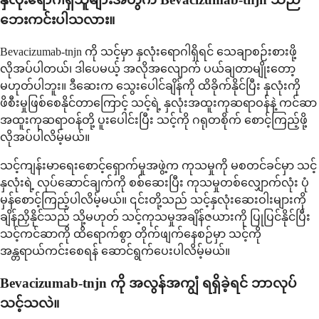
ဘေးကင်းပါသလား။
Bevacizumab-tnjn ကို သင့်မှာ နှလုံးရောဂါရှိရင် သေချာစဉ်းစားဖို့
လိုအပ်ပါတယ်၊ ဒါပေမယ့် အလိုအလျောက် ပယ်ချတာမျိုးတော့
မဟုတ်ပါဘူး။ ဒီဆေးက သွေးပေါင်ချိန်ကို ထိခိုက်နိုင်ပြီး နှလုံးကို
ဖိစီးမှုဖြစ်စေနိုင်တာကြောင့် သင့်ရဲ့ နှလုံးအထူးကုဆရာဝန်နဲ့ ကင်ဆာ
အထူးကုဆရာဝန်တို့ ပူးပေါင်းပြီး သင့်ကို ဂရုတစိုက် စောင့်ကြည့်ဖို့
လိုအပ်ပါလိမ့်မယ်။
သင့်ကျန်းမာရေးစောင့်ရှောက်မှုအဖွဲ့က ကုသမှုကို မစတင်ခင်မှာ သင့်
နှလုံးရဲ့ လုပ်ဆောင်ချက်ကို စစ်ဆေးပြီး ကုသမှုတစ်လျှောက်လုံး ပုံ
မှန်စောင့်ကြည့်ပါလိမ့်မယ်။ ၎င်းတို့သည် သင့်နှလုံးဆေးဝါးများကို
ချိန်ညှိနိုင်သည် သို့မဟုတ် သင့်ကုသမှုအချိန်ဇယားကို ပြုပြင်နိုင်ပြီး
သင့်ကင်ဆာကို ထိရောက်စွာ တိုက်ဖျက်နေစဉ်မှာ သင့်ကို
အန္တရာယ်ကင်းစေရန် ဆောင်ရွက်ပေးပါလိမ့်မယ်။
Bevacizumab-tnjn ကို အလွန်အကျွံ ရရှိခဲ့ရင် ဘာလုပ်
သင့်သလဲ။