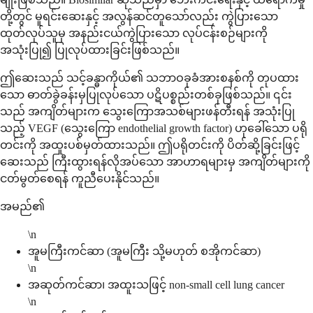
တို့တွင် မူရင်းဆေးနှင့် အလွန်ဆင်တူသော်လည်း ကွဲပြားသော
ထုတ်လုပ်သူမှ အနည်းငယ်ကွဲပြားသော လုပ်ငန်းစဉ်များကို
အသုံးပြု၍ ပြုလုပ်ထားခြင်းဖြစ်သည်။
ဤဆေးသည် သင့်ခန္ဓာကိုယ်၏ သဘာဝခုခံအားစနစ်ကို တုပထား
သော ဓာတ်ခွဲခန်းမှပြုလုပ်သော ပဋိပစ္စည်းတစ်ခုဖြစ်သည်။ ၎င်း
သည် အကျိတ်များက သွေးကြောအသစ်များဖန်တီးရန် အသုံးပြု
သည့် VEGF (သွေးကြော endothelial growth factor) ဟုခေါ်သော ပရို
တင်းကို အထူးပစ်မှတ်ထားသည်။ ဤပရိုတင်းကို ပိတ်ဆို့ခြင်းဖြင့်
ဆေးသည် ကြီးထွားရန်လိုအပ်သော အာဟာရများမှ အကျိတ်များကို
ငတ်မွတ်စေရန် ကူညီပေးနိုင်သည်။
အမည်၏
\n
အူမကြီးကင်ဆာ (အူမကြီး သို့မဟုတ် စအိုကင်ဆာ)
\n
အဆုတ်ကင်ဆာ၊ အထူးသဖြင့် non-small cell lung cancer
\n