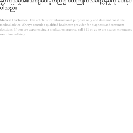
နှင့် ကုသမှုအစီအစဉ်ပေါ်မူတည်၍ စိတ်ကြိုက်လမ်းညွှန်မှုကို ပေးနိုင်
ပါသည်။
Medical Disclaimer:
This article is for informational purposes only and does not constitute
medical advice. Always consult a qualified healthcare provider for diagnosis and treatment
decisions. If you are experiencing a medical emergency, call 911 or go to the nearest emergency
room immediately.