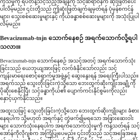
ကုသမှုကို ရပ်တန့်သင့်သည့်အချိန်ကို သင့်ဆရာဝန်က ဆုံးဖြတ်ပေး
ပါလိမ့်မည်။ ၎င်းတို့သည် ဤဆုံးဖြတ်ချက်ချမှတ်ရန် ပုံမှန်စကင်န်
များ၊ သွေးစစ်ဆေးမှုများနှင့် ကိုယ်ခန္ဓာစစ်ဆေးမှုများကို အသုံးပြုပါ
လိမ့်မည်။
Bevacizumab-tnjn သောက်နေစဉ် အရက်သောက်လို့ရပါ
သလား။
Bevacizumab-tnjn သောက်နေစဉ် အသင့်အတင့် အရက်သောက်သုံး
ခြင်းသည် ယေဘုယျအားဖြင့် လက်ခံနိုင်သော်လည်း သင့်
ကျန်းမာရေးစောင့်ရှောက်မှုအဖွဲ့နှင့် ဆွေးနွေးရန် အရေးကြီးပါသည်။
အရက်သည် သွေးတိုးခြင်းကဲ့သို့သော ဘေးထွက်ဆိုးကျိုးအချို့ကို
ပိုဆိုးစေနိုင်ပြီး သင့်ခန္ဓာကိုယ်၏ ပျောက်ကင်းနိုင်စွမ်းကိုလည်း
နှောင့်ယှက်နိုင်သည်။
အထူးသဖြင့် သွေးတိုးခြင်းကဲ့သို့သော ဘေးထွက်ဆိုးကျိုးများ ခံစား
နေရပါက သို့မဟုတ် အရက်နှင့် တွဲဖက်၍မရသော အခြားဆေးဝါး
များ သောက်သုံးနေရပါက အရက်သောက်သုံးမှုကို ကန့်သတ်ရန် သင့်
အော်န်ကိုလိုဂျစ်က အကြံပြုပေမည်။ ၎င်းတို့သည် သင့်အခြေအနေ