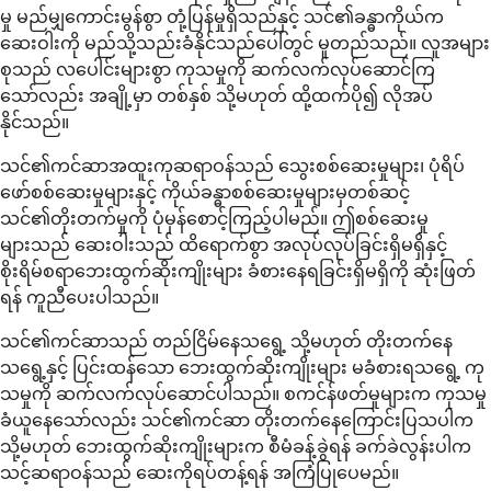
မှု မည်မျှကောင်းမွန်စွာ တုံ့ပြန်မှုရှိသည်နှင့် သင်၏ခန္ဓာကိုယ်က
ဆေးဝါးကို မည်သို့သည်းခံနိုင်သည်ပေါ်တွင် မူတည်သည်။ လူအများ
စုသည် လပေါင်းများစွာ ကုသမှုကို ဆက်လက်လုပ်ဆောင်ကြ
သော်လည်း အချို့မှာ တစ်နှစ် သို့မဟုတ် ထို့ထက်ပို၍ လိုအပ်
နိုင်သည်။
သင်၏ကင်ဆာအထူးကုဆရာဝန်သည် သွေးစစ်ဆေးမှုများ၊ ပုံရိပ်
ဖော်စစ်ဆေးမှုများနှင့် ကိုယ်ခန္ဓာစစ်ဆေးမှုများမှတစ်ဆင့်
သင်၏တိုးတက်မှုကို ပုံမှန်စောင့်ကြည့်ပါမည်။ ဤစစ်ဆေးမှု
များသည် ဆေးဝါးသည် ထိရောက်စွာ အလုပ်လုပ်ခြင်းရှိမရှိနှင့်
စိုးရိမ်စရာဘေးထွက်ဆိုးကျိုးများ ခံစားနေရခြင်းရှိမရှိကို ဆုံးဖြတ်
ရန် ကူညီပေးပါသည်။
သင်၏ကင်ဆာသည် တည်ငြိမ်နေသရွေ့ သို့မဟုတ် တိုးတက်နေ
သရွေ့နှင့် ပြင်းထန်သော ဘေးထွက်ဆိုးကျိုးများ မခံစားရသရွေ့ ကု
သမှုကို ဆက်လက်လုပ်ဆောင်ပါသည်။ စကင်န်ဖတ်မှုများက ကုသမှု
ခံယူနေသော်လည်း သင်၏ကင်ဆာ တိုးတက်နေကြောင်းပြသပါက
သို့မဟုတ် ဘေးထွက်ဆိုးကျိုးများက စီမံခန့်ခွဲရန် ခက်ခဲလွန်းပါက
သင့်ဆရာဝန်သည် ဆေးကိုရပ်တန့်ရန် အကြံပြုပေမည်။