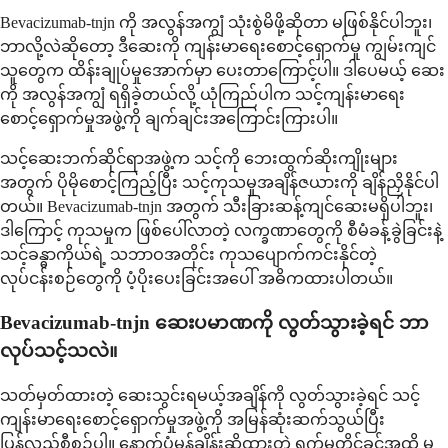
Bevacizumab-tnjn ကို အလွန်အကျွံ သုံးစွဲမိဖို့ဆိုတာ မဖြစ်နိုင်ပါဘူး၊
ဘာလို့လဲဆိုတော့ ဒီဆေးကို ကျန်းမာရေးစောင့်ရှောက်မှု ကျွမ်းကျင်
သူတွေက ထိန်းချုပ်မှုအောက်မှာ ပေးတာကြောင့်ပါ။ ဒါပေမယ့် ဆေး
ကို အလွန်အကျွံ ရရှိခဲ့တယ်လို့ ယုံကြည်ပါက သင့်ကျန်းမာရေး
စောင့်ရှောက်မှုအဖွဲ့ကို ချက်ချင်းအကြောင်းကြားပါ။
သင့်ဆေးဘက်ဆိုင်ရာအဖွဲ့က သင့်ကို ဘေးထွက်ဆိုးကျိုးများ
အတွက် ပိုမိုစောင့်ကြည့်ပြီး သင့်ကုသမှုအချိန်ဇယားကို ချိန်ညှိနိုင်ပါ
တယ်။ Bevacizumab-tnjn အတွက် သီးခြားဆန့်ကျင်ဆေးမရှိပါဘူး၊
ဒါကြောင့် ကုသမှုက ဖြစ်ပေါ်လာတဲ့ လက္ခဏာတွေကို စီမံခန့်ခွဲခြင်းနဲ့
သင့်ခန္ဓာကိုယ်ရဲ့ သဘာဝအတိုင်း ကုသပျောက်ကင်းနိုင်တဲ့
လုပ်ငန်းစဉ်တွေကို ပံ့ပိုးပေးခြင်းအပေါ် အဓိကထားပါတယ်။
Bevacizumab-tnjn ဆေးပမာဏကို လွတ်သွားခဲ့ရင် ဘာ
လုပ်သင့်သလဲ။
သတ်မှတ်ထားတဲ့ ဆေးသွင်းရမယ့်အချိန်ကို လွတ်သွားခဲ့ရင် သင့်
ကျန်းမာရေးစောင့်ရှောက်မှုအဖွဲ့ကို အမြန်ဆုံးဆက်သွယ်ပြီး
ပြန်လည်စီစဉ်ပါ။ နောက်ပုံမှန်ချိန်းဆိုထားတဲ့ ရက်မတိုင်ခင်အထိ မ