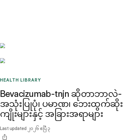
Benchmarks
Stories
FAQ
Sign up / Log in
HEALTH LIBRARY
Bevacizumab-tnjn ဆိုတာဘာလဲ-
အသုံးပြုပုံ၊ ပမာဏ၊ ဘေးထွက်ဆိုး
ကျိုးများနှင့် အခြားအရာများ
Last updated
၂၀၂၆ ဧပြီ ၃