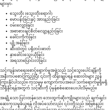
များမှာ-
သွေးတိုး (သွေးတိုးရောဂါ)
မောပန်းခြင်းနှင့် အားနည်းခြင်း
ဝမ်းလျှောခြင်း
အစာစားချင်စိတ်လျော့နည်းခြင်း
ခေါင်းကိုက်ခြင်း
ပျို့အန်ခြင်း
ဆီးထဲတွင် ပရိုတင်းဓာတ်
နှာခေါင်းသွေးယိုခြင်း
အရသာပြောင်းလဲခြင်း
သင့်ကျန်းမာရေးစောင့်ရှောက်မှုအဖွဲ့သည် သင့်သွေးပေါင်ချိန်ကို
အနီးကပ်စောင့်ကြည့်ပြီး ၎င်းကို ထိန်းချုပ်ရန် ဆေးဝါးများ ညွှန်
ကြားနိုင်ပါသည်။ ကုသမှုမှ ကျောက်ကပ်အပေါ် သက်ရောက်မှုရှိမရှိ
သိရှိနိုင်ရန်အတွက် သင့်ဆီးကို ပုံမှန်စစ်ဆေးပေးပါလိမ့်မည်။
အချို့သော ပြင်းထန်သော ဘေးထွက်ဆိုးကျိုးများသည် ချက်ချင်း
ဆေးကုသမှုခံယူရန် လိုအပ်သော်လည်း ၎င်းတို့သည် အဖြစ်နည်း
ပါသည်။ ၎င်းတို့တွင် ပြင်းထန်သော သွေးထွက်ခြင်း၊ သွေးခဲခြင်း၊