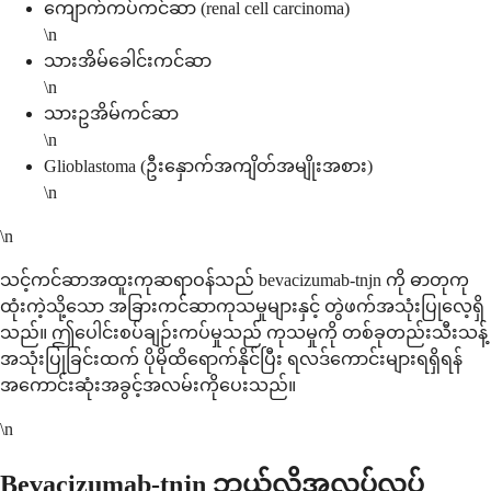
ကျောက်ကပ်ကင်ဆာ (renal cell carcinoma)
\n
သားအိမ်ခေါင်းကင်ဆာ
\n
သားဥအိမ်ကင်ဆာ
\n
Glioblastoma (ဦးနှောက်အကျိတ်အမျိုးအစား)
\n
\n
သင့်ကင်ဆာအထူးကုဆရာဝန်သည် bevacizumab-tnjn ကို ဓာတုကု
ထုံးကဲ့သို့သော အခြားကင်ဆာကုသမှုများနှင့် တွဲဖက်အသုံးပြုလေ့ရှိ
သည်။ ဤပေါင်းစပ်ချဉ်းကပ်မှုသည် ကုသမှုကို တစ်ခုတည်းသီးသန့်
အသုံးပြုခြင်းထက် ပိုမိုထိရောက်နိုင်ပြီး ရလဒ်ကောင်းများရရှိရန်
အကောင်းဆုံးအခွင့်အလမ်းကိုပေးသည်။
\n
Bevacizumab-tnjn ဘယ်လိုအလုပ်လုပ်