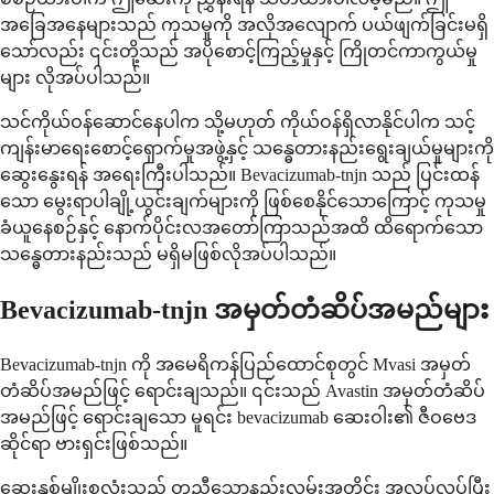
အခြေအနေများသည် ကုသမှုကို အလိုအလျောက် ပယ်ဖျက်ခြင်းမရှိ
သော်လည်း ၎င်းတို့သည် အပိုစောင့်ကြည့်မှုနှင့် ကြိုတင်ကာကွယ်မှု
များ လိုအပ်ပါသည်။
သင်ကိုယ်ဝန်ဆောင်နေပါက သို့မဟုတ် ကိုယ်ဝန်ရှိလာနိုင်ပါက သင့်
ကျန်းမာရေးစောင့်ရှောက်မှုအဖွဲ့နှင့် သန္ဓေတားနည်းရွေးချယ်မှုများကို
ဆွေးနွေးရန် အရေးကြီးပါသည်။ Bevacizumab-tnjn သည် ပြင်းထန်
သော မွေးရာပါချို့ယွင်းချက်များကို ဖြစ်စေနိုင်သောကြောင့် ကုသမှု
ခံယူနေစဉ်နှင့် နောက်ပိုင်းလအတော်ကြာသည်အထိ ထိရောက်သော
သန္ဓေတားနည်းသည် မရှိမဖြစ်လိုအပ်ပါသည်။
Bevacizumab-tnjn အမှတ်တံဆိပ်အမည်များ
Bevacizumab-tnjn ကို အမေရိကန်ပြည်ထောင်စုတွင် Mvasi အမှတ်
တံဆိပ်အမည်ဖြင့် ရောင်းချသည်။ ၎င်းသည် Avastin အမှတ်တံဆိပ်
အမည်ဖြင့် ရောင်းချသော မူရင်း bevacizumab ဆေးဝါး၏ ဇီဝဗေဒ
ဆိုင်ရာ ဗားရှင်းဖြစ်သည်။
ဆေးနှစ်မျိုးစလုံးသည် တူညီသောနည်းလမ်းအတိုင်း အလုပ်လုပ်ပြီး