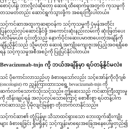
စောင့်ပါနဲ့၊ ဘာလို့လဲဆိုတော့ ဆေးရဲ့ထိရောက်မှုအတွက် ကုသမှုကို
တသမတ်တည်း ဆောင်ရွက်သွားဖို့က အရေးကြီးပါတယ်။
သင့်ကင်ဆာအထူးကုဆရာဝန်က သင့်ကုသမှုကို ပုံမှန်အတိုင်း
ပြန်လည်လုပ်ဆောင်နိုင်ဖို့ အကောင်းဆုံးနည်းလမ်းကို ဆုံးဖြတ်ပေး
ပါလိမ့်မယ်။ ၎င်းတို့သည် နောက်ပိုင်းဆေးပမာဏပေးတဲ့အချိန်ကို
ချိန်ညှိနိုင်သည် သို့မဟုတ် ဆေးရဲ့အကျိုးကျေးဇူးအပြည့်အဝရရှိစေ
ရန် သင့်ကုသမှုအစီအစဉ်ကို ပြုပြင်နိုင်ပါတယ်။
Bevacizumab-tnjn ကို ဘယ်အချိန်မှာ ရပ်တန့်နိုင်မလဲ။
သင် ပိုကောင်းလာသည်ဟု ခံစားရသော်လည်း သင့်အော်န်ကိုလိုဂျစ်
(oncologist) က ညွှန်ကြားထားသရွေ့ bevacizumab-tnjn ကို
ဆက်လက်သောက်သုံးသင့်သည်။ ဤဆေးသည် ကင်ဆာကြီးထွားမှု
ကို ထိန်းချုပ်ရန် အလုပ်လုပ်သောကြောင့် စောစီးစွာ ရပ်တန့်ပါက
ကင်ဆာသည် ပိုမိုလျင်မြန်စွာ တိုးတက်လာနိုင်သည်။
သင့်ကင်ဆာ၏ တုံ့ပြန်မှု၊ သိသာထင်ရှားသော ဘေးထွက်ဆိုးကျိုး
များ ခံစားရခြင်း ရှိမရှိနှင့် သင့်ကျန်းမာရေးအခြေအနေပေါ်မူတည်၍