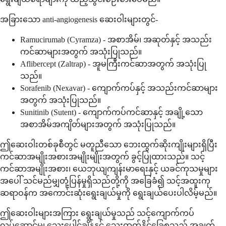
အခြားသော anti-angiogenesis ဆေးဝါးများတွင်-
Ramucirumab (Cyramza) - အစာအိမ်၊ အဆုတ်နှင့် အသည်း
ကင်ဆာများအတွက် အသုံးပြုသည်။
Aflibercept (Zaltrap) - အူမကြီးကင်ဆာအတွက် အသုံးပြု
သည်။
Sorafenib (Nexavar) - ကျောက်ကပ်နှင့် အသည်းကင်ဆာများ
အတွက် အသုံးပြုသည်။
Sunitinib (Sutent) - ကျောက်ကပ်ကင်ဆာနှင့် အချို့သော
အစာအိမ်အကျိတ်များအတွက် အသုံးပြုသည်။
ဤဆေးဝါးတစ်ခုစီတွင် မတူညီသော ဘေးထွက်ဆိုးကျိုးများရှိပြီး
ကင်ဆာအမျိုးအစားအမျိုးမျိုးအတွက် ခွင့်ပြုထားသည်။ သင့်
ကင်ဆာအမျိုးအစား၊ ယေဘုယျကျန်းမာရေးနှင့် ယခင်ကုသမှုများ
အပေါ် သင်မည်မျှတုံ့ပြန်မှုရှိသည်တို့ကို အခြေခံ၍ သင့်အထူးကု
ဆရာဝန်က အကောင်းဆုံးရွေးချယ်မှုကို ရွေးချယ်ပေးပါလိမ့်မည်။
ဤဆေးဝါးများအကြား ရွေးချယ်မှုသည် သင့်ကျောက်ကပ်
လုပ်ဆောင်မှု၊ သွေးပေါင်ချိန်နှင့် သွေးထွက်နိုင်ခြေစသည့် အချက်