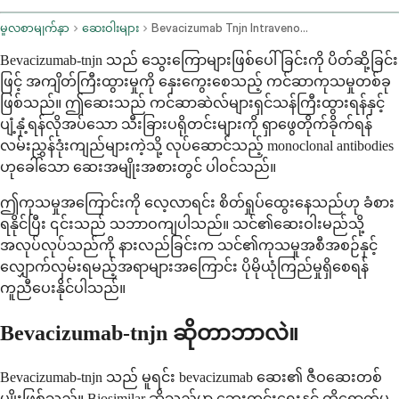
မူလစာမျက်နှာ
ဆေးဝါးများ
Bevacizumab Tnjn Intravenous Route
Bevacizumab-tnjn သည် သွေးကြောများဖြစ်ပေါ်ခြင်းကို ပိတ်ဆို့ခြင်း
ဖြင့် အကျိတ်ကြီးထွားမှုကို နှေးကွေးစေသည့် ကင်ဆာကုသမှုတစ်ခု
ဖြစ်သည်။ ဤဆေးသည် ကင်ဆာဆဲလ်များရှင်သန်ကြီးထွားရန်နှင့်
ပျံ့နှံ့ရန်လိုအပ်သော သီးခြားပရိုတင်းများကို ရှာဖွေတိုက်ခိုက်ရန်
လမ်းညွှန်ဒုံးကျည်များကဲ့သို့ လုပ်ဆောင်သည့် monoclonal antibodies
ဟုခေါ်သော ဆေးအမျိုးအစားတွင် ပါဝင်သည်။
ဤကုသမှုအကြောင်းကို လေ့လာရင်း စိတ်ရှုပ်ထွေးနေသည်ဟု ခံစား
ရနိုင်ပြီး ၎င်းသည် သဘာဝကျပါသည်။ သင်၏ဆေးဝါးမည်သို့
အလုပ်လုပ်သည်ကို နားလည်ခြင်းက သင်၏ကုသမှုအစီအစဉ်နှင့်
လျှောက်လှမ်းရမည့်အရာများအကြောင်း ပိုမိုယုံကြည်မှုရှိစေရန်
ကူညီပေးနိုင်ပါသည်။
Bevacizumab-tnjn ဆိုတာဘာလဲ။
Bevacizumab-tnjn သည် မူရင်း bevacizumab ဆေး၏ ဇီဝဆေးတစ်
မျိုးဖြစ်သည်။ Biosimilar ဆိုသည်မှာ ဘေးကင်းရေးနှင့် ထိရောက်မှု