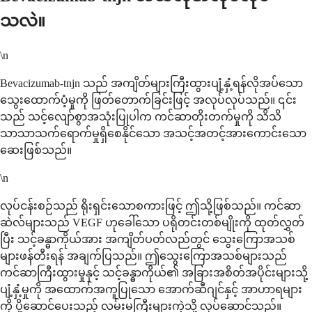
သလဲ။
\n
Bevacizumab-tnjn သည် အကျိတ်များကြီးထွားပျံ့နှံ့ရန်လိုအပ်သော
သွေးထောက်ပံ့မှုကို ဖြတ်တောက်ခြင်းဖြင့် အလုပ်လုပ်သည်။ ၎င်း
သည် သင့်လျော်စွာအသုံးပြုပါက ကင်ဆာတိုးတက်မှုကို သိသိ
သာသာသက်ရောက်မှုရှိစေနိုင်သော အသင့်အတင့်အားကောင်းသော
ဆေးဖြစ်သည်။
\n
လုပ်ငန်းစဉ်သည် ရိုးရှင်းသောစကားဖြင့် ဤသို့ဖြစ်သည်။ ကင်ဆာ
ဆဲလ်များသည် VEGF ဟုခေါ်သော ပရိုတင်းတစ်မျိုးကို ထုတ်လွှတ်
ပြီး သင့်ခန္ဓာကိုယ်အား အကျိတ်ပတ်လည်တွင် သွေးကြောအသစ်
များဖန်တီးရန် အချက်ပြသည်။ ဤသွေးကြောအသစ်များသည်
ကင်ဆာကြီးထွားမှုနှင့် သင့်ခန္ဓာကိုယ်၏ အခြားအစိတ်အပိုင်းများသို့
ပျံ့နှံ့မှုကို အထောက်အကူပြုသော အောက်ဆီဂျင်နှင့် အာဟာရများ
ကို ပို့ဆောင်ပေးသည့် လမ်းမကြီးများကဲ့သို့ လုပ်ဆောင်သည်။