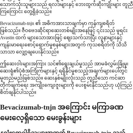
သောက်သုံးသူများသည် ရလဒ်များနှင့် ဘေးထွက်ဆိုးကျိုးများ တူညီ
ကြကြောင်း တွေ့ရှိခဲ့သည်။
Bevacizumab-tnjn ၏ အဓိကအားသာချက်မှာ ကုန်ကျစရိတ်
ဖြစ်သည်။ ဇီဝဗေဒဆိုင်ရာဆေးတစ်မျိုးအနေဖြင့် ၎င်းသည် မူရင်း
Avastin ထက် များသောအားဖြင့် ဈေးသက်သာပြီး လူနာများနှင့်
ကျန်းမာရေးစောင့်ရှောက်မှုစနစ်များအတွက် ကုသစရိတ်ကို သိသိ
သာသာ လျှော့ချပေးနိုင်သည်။
ဤဆေးဝါးများအကြား သင်၏ရွေးချယ်မှုသည် အာမခံလွှမ်းခြုံမှု၊
ဆေးရုံ၏ပုံစံအကြိုက်များနှင့် ရရှိနိုင်မှုစသည့်အချက်များပေါ်တွင်
မူတည်မည်ဖြစ်သည်။ ဆေးနှစ်မျိုးလုံးသည် တူညီသော ကင်ဆာ
တိုက်ဖျက်ရေး အကျိုးကျေးဇူးများကို ပေးစွမ်းနိုင်သည်ဟု ယုံကြည်
စိတ်ချနိုင်ပါသည်။
Bevacizumab-tnjn အကြောင်း မကြာခဏ
မေးလေ့ရှိသော မေးခွန်းများ
နှလုံးရောဂါရှိသူများအတွက် Bevacizumab-tnjn သည်