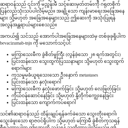
ဆရာဝန်သည် ၎င်းကို မညွှန်းမီ သင့်ဆေးမှတ်တမ်းကို ဂရုတစိုက်
ပြန်လည်သုံးသပ်ပါလိမ့်မည်။ အချို့သော ကျန်းမာရေးအခြေအနေ
များ သို့မဟုတ် အခြေအနေများသည် ဤဆေးကို အသုံးပြုရန်
အလွန်အန္တရာယ်များစေသည်။
အကယ်၍ သင်သည် အောက်ပါအခြေအနေများထဲမှ တစ်ခုခုရှိပါက
bevacizumab-tnjn ကို မသောက်သင့်ပါ:
မကြာသေးမီက ခွဲစိတ်မှုကြီး (လွန်ခဲ့သော ၂၈ ရက်အတွင်း)
ပြင်းထန်သော သွေးထွက်ပြဿနာများ သို့မဟုတ် သွေးထွက်
ရောဂါများ
ကုသမှုမခံယူရသေးသော ဦးနှောက် metastases
ပြင်းထန်သော နှလုံးရောဂါ
မကြာသေးမီက နှလုံးဖောက်ခြင်း သို့မဟုတ် လေဖြတ်ခြင်း
ကိုယ်ဝန်ဆောင်နေခြင်း သို့မဟုတ် နို့တိုက်ကျွေးနေခြင်း
ပြင်းထန်သော ကျောက်ကပ်ရောဂါ
သင်၏ဆရာဝန်သည် ထိန်းချုပ်ရန်ခက်ခဲသော သွေးတိုးရောဂါ၊
သွေးခဲဖူးသော ရာဇဝင်ရှိပါက သို့မဟုတ် မကြာမီ ခွဲစိတ်ကုသရန်
စီစဉ်ထားပါက ဤဆေးကို ညွှန်းရန် သတိထားပါလိမ့်မည်။ ဤ