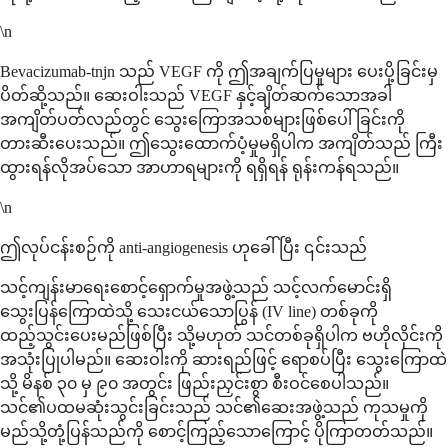
\n
Bevacizumab-tnjn သည် VEGF ကို ဤအချက်ပြမှုများ ပေးပို့ခြင်းမှ
ပိတ်ဆို့သည်။ ဆေးဝါးသည် VEGF နှင့်ချိတ်ဆက်သောအခါ
အကျိတ်ပတ်လည်တွင် သွေးကြောအသစ်များဖြစ်ပေါ်ခြင်းကို
တားဆီးပေးသည်။ ဤသွေးထောက်ပံ့မှုမရှိပါက အကျိတ်သည် ကြီး
ထွားရန်လိုအပ်သော အာဟာရများကို ရရှိရန် ရုန်းကန်ရသည်။
\n
ဤလုပ်ငန်းစဉ်ကို anti-angiogenesis ဟုခေါ်ပြီး ၎င်းသည်
သင့်ကျန်းမာရေးစောင့်ရှောက်မှုအဖွဲ့သည် သင့်လက်မောင်းရှိ
သွေးပြန်ကြောထဲသို့ သေးငယ်သောပြွန် (IV line) တစ်ခုကို
ထည့်သွင်းပေးမည်ဖြစ်ပြီး သို့မဟုတ် သင်တစ်ခုရှိပါက ဗဟိုလိုင်းကို
အသုံးပြုပါမည်။ ဆေးဝါးကို ဆားရည်ဖြင့် ရောစပ်ပြီး သွေးကြောထဲ
သို့ မိနစ် ၃၀ မှ ၉၀ အတွင်း ဖြည်းညှင်းစွာ စီးဝင်စေပါသည်။
သင်၏ပထမဆုံးသွင်းခြင်းသည် သင်၏ဆေးအဖွဲ့သည် ကုသမှုကို
မည်သို့တုံ့ပြန်သည်ကို စောင့်ကြည့်သောကြောင့် ပိုကြာတတ်သည်။