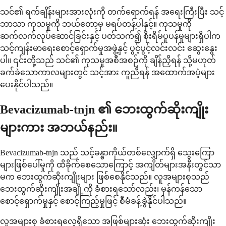
သင်၏ ရက်ချိန်းများအားလုံးကို တက်ရောက်ရန် အရေးကြီးပြီး သင့်
ဘာသာ ကုသမှုကို ဘယ်တော့မှ မရပ်တန့်ပါနှင့်။ ကုသမှုကို
ဆက်လက်လုပ်ဆောင်ခြင်းနှင့် ပတ်သက်၍ စိုးရိမ်ပူပန်မှုများရှိပါက
သင့်ကျန်းမာရေးစောင့်ရှောက်မှုအဖွဲ့နှင့် ပွင့်ပွင့်လင်းလင်း ဆွေးနွေး
ပါ။ ၎င်းတို့သည် သင်၏ ကုသမှုအစီအစဉ်ကို ချိန်ညှိရန် သို့မဟုတ်
ခက်ခဲသောကာလများတွင် သင့်အား ကူညီရန် အထောက်အပံ့များ
ပေးနိုင်ပါသည်။
Bevacizumab-tnjn ၏ ဘေးထွက်ဆိုးကျိုး
များကား အဘယ်နည်း။
Bevacizumab-tnjn သည် သင့်ခန္ဓာကိုယ်တစ်လျှောက်ရှိ သွေးကြော
များဖြစ်ပေါ်မှုကို ထိခိုက်စေသောကြောင့် အကျိတ်များအနီးတွင်သာ
မက ဘေးထွက်ဆိုးကျိုးများ ဖြစ်စေနိုင်သည်။ လူအများစုသည်
ဘေးထွက်ဆိုးကျိုးအချို့ကို ခံစားရသော်လည်း၊ မှန်ကန်သော
စောင့်ရှောက်မှုနှင့် စောင့်ကြည့်မှုဖြင့် စီမံခန့်ခွဲနိုင်ပါသည်။
လူအများစု ခံစားရလေ့ရှိသော အဖြစ်များဆုံး ဘေးထွက်ဆိုးကျိုး