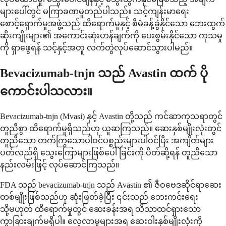
များပေါ်တွင် မကြာခဏမူတည်ပါသည်။ သင့်ကျန်းမာရေး
စောင့်ရှောက်မှုအဖွဲ့သည် ထိရောက်မှုနှင့် စီမံခန့်ခွဲနိုင်သော ဘေးထွက်
ဆိုးကျိုးများ၏ အကောင်းဆုံးဟန်ချက်ကို ပေးစွမ်းနိုင်သော ကုသမှု
ကို ရှာဖွေရန် သင့်နှင့်အတူ လက်တွဲလုပ်ဆောင်သွားပါမည်။
Bevacizumab-tnjn သည် Avastin ထက် ပို
ကောင်းပါသလား။
Bevacizumab-tnjn (Mvasi) နှင့် Avastin တို့သည် ကင်ဆာကုသရာတွင်
တူညီစွာ ထိရောက်မှုရှိသည်ဟု ယူဆကြသည်။ ဆေးနှစ်မျိုးလုံးတွင်
တူညီသော တက်ကြွသောပါဝင်ပစ္စည်းများပါဝင်ပြီး အကျိတ်များ
ပတ်လည်ရှိ သွေးကြောများဖြစ်ပေါ်ခြင်းကို ပိတ်ဆို့ရန် တူညီသော
နည်းလမ်းဖြင့် လုပ်ဆောင်ကြသည်။
FDA သည် bevacizumab-tnjn သည် Avastin ၏ ဇီဝဗေဒဆိုင်ရာဆေး
တစ်မျိုးဖြစ်သည်ဟု ဆုံးဖြတ်ခဲ့ပြီး ၎င်းသည် ဘေးကင်းရေး
သို့မဟုတ် ထိရောက်မှုတွင် ဆေးခန်းအရ သိသာထင်ရှားသော
ကွာခြားချက်မရှိပါ။ လေ့လာမှုများအရ ဆေးဝါးနှစ်မျိုးလုံးကို