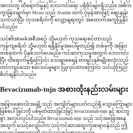
အလားတူ ထိရောက်မှုနှင့် ဘေးကင်းရေး ပရိုဖိုင်များရှိသည်။ အဓိက
ကွာခြားချက်မှာ Mvasi သည် Avastin ထက် ပုံမှန်အားဖြင့် ဈေးနှုန်း
သက်သာပြီး ကုသစရိတ်ကို လျှော့ချရာတွင် အထောက်အကူပြုနိုင်
ပါသည်။
သင်၏အာမခံအစီအစဉ် သို့မဟုတ် ကုသရေးစင်တာသည်
ကုန်ကျစရိတ် သို့မဟုတ် ရရှိနိုင်မှုအပေါ်မူတည်၍ တစ်ခုကို အခြား
တစ်ခုထက် ပိုနှစ်သက်ပေမည်။ ကင်ဆာကုသမှုအတွက် ဘေးကင်း
ပြီး ထိရောက်မှုရှိကြောင်း သေချာစေရန် ဗားရှင်းနှစ်မျိုးစလုံးသည်
တင်းကျပ်သော စမ်းသပ်မှုများ ပြုလုပ်ထားကြောင်း သင်ယုံကြည်
စိတ်ချနိုင်ပါသည်။
Bevacizumab-tnjn အစားထိုးနည်းလမ်းများ
အခြားဆေးဝါးအချို့သည် အကျိတ်များပတ်လည်ရှိ သွေးကြောများ
ဖြစ်ပေါ်ခြင်းကို ပစ်မှတ်ထားခြင်းဖြင့် bevacizumab-tnjn နှင့် ဆင်တူ
စွာ အလုပ်လုပ်ပါသည်။ Bevacizumab-tnjn သည် သင့်အခြေအနေ
အတွက် မသင့်လျော်ပါက သင့်ကင်ဆာအထူးကုဆရာဝန်သည် ဤ
ရွေးချယ်စရာများကို ထည့်သွင်းစဉ်းစားပေမည်။