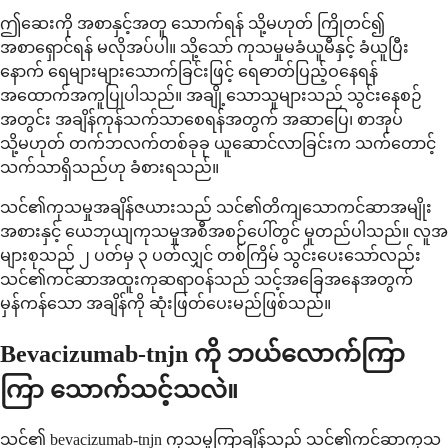
ဤဆေးကို အစာနှင့်အတူ သောက်ရန် သို့မဟုတ် ကြိုတင်၍
အစာရှောင်ရန် မလိုအပ်ပါ။ သို့သော် ကုသမှုမခံယူမီနှင့် ခံယူပြီး
နောက် ရေများများသောက်ခြင်းဖြင့် ရေဓာတ်ပြည့်ဝနေရန်
အထောက်အကူပြုပါသည်။ အချို့သောသူများသည် သွင်းနေစဉ်
အတွင်း အချိန်ကုန်သက်သာစေရန်အတွက် အဆာပြေ၊ စာအုပ်
သို့မဟုတ် တက်ဘလက်တစ်ခုခု ယူဆောင်လာခြင်းက သက်တောင့်
သက်သာရှိသည်ဟု ခံစားရသည်။
သင်၏ကုသမှုအချိန်ဇယားသည် သင်၏တိကျသောကင်ဆာအမျိုး
အစားနှင့် ယေဘုယျကုသမှုအစီအစဉ်ပေါ်တွင် မူတည်ပါသည်။ လူအ
များစုသည် ၂ ပတ်မှ ၃ ပတ်လျှင် တစ်ကြိမ် သွင်းပေးသော်လည်း
သင်၏ကင်ဆာအထူးကုဆရာဝန်သည် သင့်အခြေအနေအတွက်
မှန်ကန်သော အချိန်ကို ဆုံးဖြတ်ပေးမည်ဖြစ်သည်။
Bevacizumab-tnjn ကို ဘယ်လောက်ကြာ
ကြာ သောက်သင့်သလဲ။
သင်၏ bevacizumab-tnjn ကုသမှုကြာချိန်သည် သင်၏ကင်ဆာကုသ