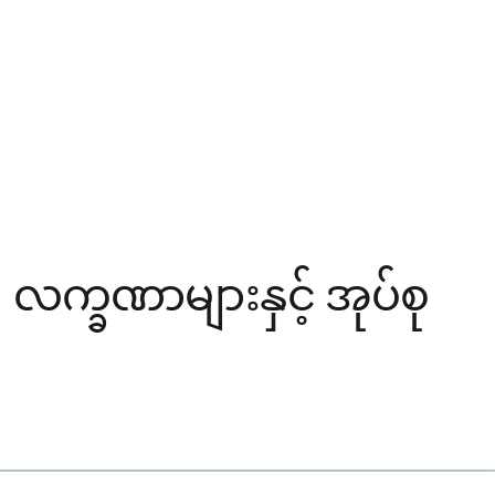
 လက္ခဏာများနှင့် အုပ်စု