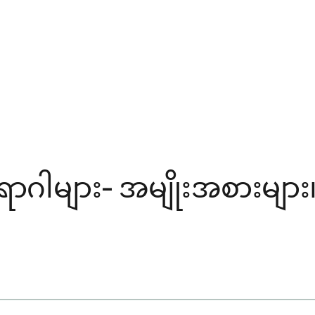
ောဂါများ- အမျိုးအစားများ၊