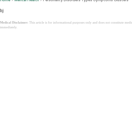
hj
Medical Disclaimer:
This article is for informational purposes only and does not constitute med
immediately.