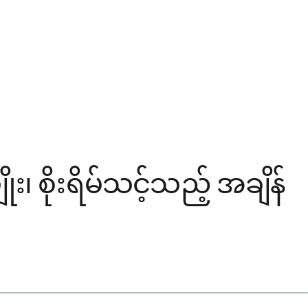
 စိုးရိမ်သင့်သည့် အချိန်