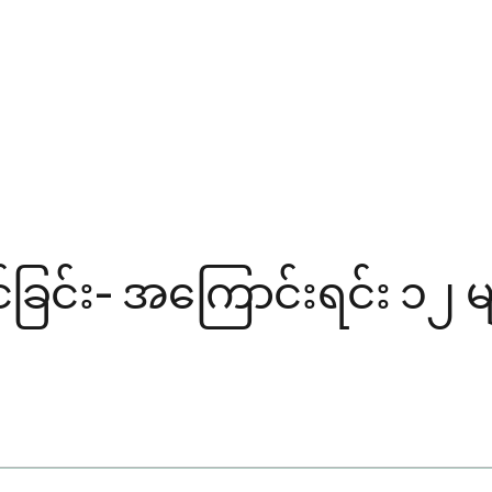
်း- အကြောင်းရင်း ၁၂ မျိုး၊