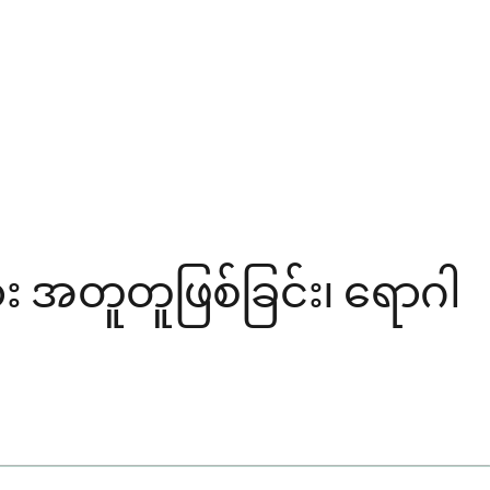
း အတူတူဖြစ်ခြင်း၊ ရောဂါ