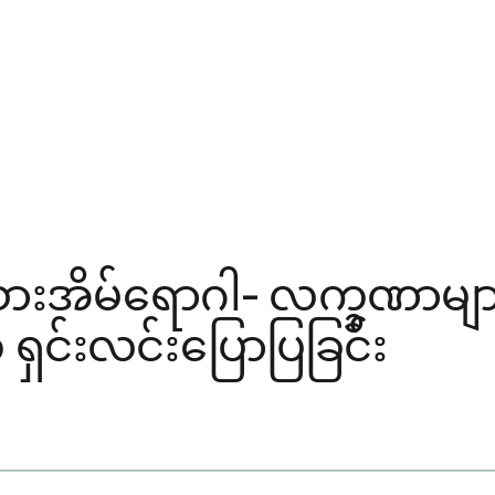
 သားအိမ်ရောဂါ- လက္ခဏာမျာ
ကို ရှင်းလင်းပြောပြခြင်း