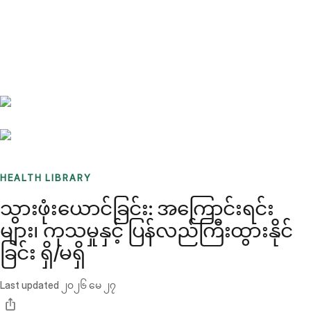
Benchmarks
Stories
FAQ
Sign up / Log in
HEALTH LIBRARY
သွားဖုံးယောင်ခြင်း: အကြောင်းရင်း
များ၊ ကုသမှုနှင့် ပြန်လည်ကြီးထွားနိုင်
ခြင်း ရှိ/မရှိ
Last updated
၂၀၂၆ မေ ၂၇