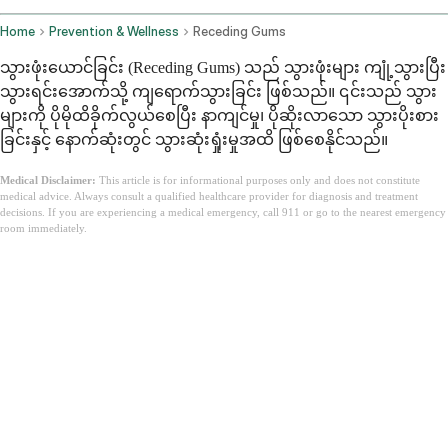
Home
Prevention & Wellness
Receding Gums
သွားဖုံးယောင်ခြင်း (Receding Gums) သည် သွားဖုံးများ ကျုံ့သွားပြီး
သွားရင်းအောက်သို့ ကျရောက်သွားခြင်း ဖြစ်သည်။ ၎င်းသည် သွား
များကို ပိုမိုထိခိုက်လွယ်စေပြီး နာကျင်မှု၊ ပိုဆိုးလာသော သွားပိုးစား
ခြင်းနှင့် နောက်ဆုံးတွင် သွားဆုံးရှုံးမှုအထိ ဖြစ်စေနိုင်သည်။
Medical Disclaimer:
This article is for informational purposes only and does not constitute
medical advice. Always consult a qualified healthcare provider for diagnosis and treatment
decisions. If you are experiencing a medical emergency, call 911 or go to the nearest emergency
room immediately.