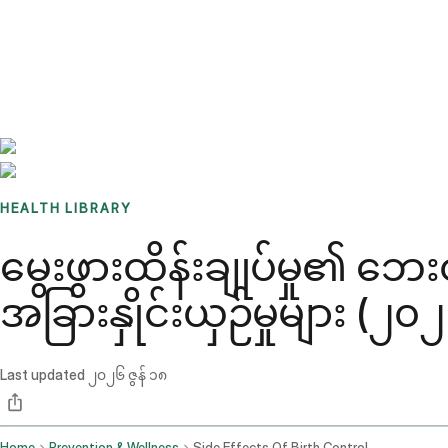
Benchmarks
Stories
FAQ
Sign up / Log in
HEALTH LIBRARY
မွေးဖွားထိန်းချုပ်မှု၏ ဘေ
အခြားနှိုင်းယှဉ်မှုများ (၂၀
Last updated
၂၀၂၆ ဇွန် ၁၈
Home
Prevention & Wellness
Side Effects Of Birth Control