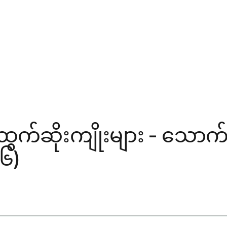
းထွက်ဆိုးကျိုးများ - သောက်
၂၆)