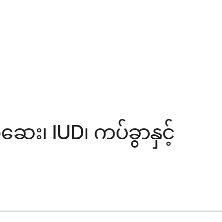
ဆေး၊ IUD၊ ကပ်ခွာနှင့်