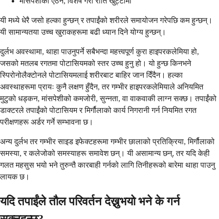
मांसपेशीको ऐंठन, विशेष गरी राति खुट्टामा
यी मध्ये धेरै जसो हल्का हुन्छन् र तपाईंको शरीरले समायोजन गरेपछि कम हुन्छन्।
यी सामान्यतया उच्च खुराकहरूमा बढी ध्यान दिने योग्य हुन्छन्।
दुर्लभ अवस्थामा, थाहा पाउनुपर्ने सबैभन्दा महत्त्वपूर्ण कुरा हाइपरकलेमिया हो,
जसको मतलब रगतमा पोटासियमको स्तर उच्च हुनु हो। यो हुन्छ किनभने
स्पिरोनोलैक्टोनले पोटासियमलाई शरीरबाट बाहिर जान दिँदैन। हल्का
अवस्थाहरूमा प्रायः कुनै लक्षण हुँदैन, तर गम्भीर हाइपरकलेमियाले अनियमित
मुटुको धड्कन, मांसपेशीको कमजोरी, सुन्नता, वा वाकवाकी लाग्न सक्छ। तपाईंको
डाक्टरले तपाईंको पोटासियम र मिर्गौलाको कार्य निगरानी गर्न नियमित रगत
परीक्षणहरू अर्डर गर्ने सम्भावना छ।
अन्य दुर्लभ तर गम्भीर साइड इफेक्टहरूमा गम्भीर छालाको प्रतिक्रिया, मिर्गौलाको
समस्या, र कलेजोको समस्याहरू समावेश छन्। यी असामान्य छन्, तर यदि केही
गलत महसुस भयो भने तुरुन्तै कारबाही गर्नको लागि तिनीहरूको बारेमा थाहा पाउनु
लायक छ।
यदि तपाईंले तौल परिवर्तन देख्नुभयो भने के गर्न