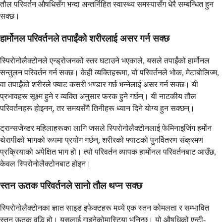
तौल परिवर्तन औषधिसँग भन्दा अन्तर्निहित स्वास्थ्य समस्यासँग धेरै सम्बन्धित हुन
सक्छ।
हार्मोनल परिवर्तनले तपाईंको शरीरलाई असर गर्न सक्छ
स्पिरोनोलैक्टोनले एन्ड्रोजनको स्तर घटाउने भएकाले, यसले तपाईंको हार्मोनल
सन्तुलन परिवर्तन गर्न सक्छ। केही व्यक्तिहरूमा, यो परिवर्तनले भोक, मेटाबोलिज्म,
वा तपाईंको शरीरले फ्याट कसरी भण्डार गर्छ भन्नेलाई असर गर्न सक्छ। यी
प्रभावहरू सूक्ष्म हुने र व्यक्ति अनुसार फरक हुने गर्छन्। यी नाटकीय तौल
परिवर्तनहरू होइनन्, तर समयसँगै तिनीहरू ध्यान दिने योग्य हुन सक्छन्।
ट्रान्सजेन्डर महिलाहरूका लागि जसले स्पिरोनोलैक्टोनलाई फेमिनाइजिंग हर्मोन
थेरापीको भागको रूपमा प्रयोग गर्छन्, शरीरको फ्याटको पुनर्वितरण संक्रमण
प्रक्रियाको अपेक्षित भाग हो। त्यो परिवर्तन व्यापक हार्मोनल परिवर्तनबाट आउँछ,
केवल स्पिरोनोलैक्टोनबाट होइन।
स्तन ऊतक परिवर्तनले सानो तौल थप्न सक्छ
स्पिरोनोलैक्टोनका ज्ञात साइड इफेक्टहरू मध्ये एक स्तन कोमलता र सम्भावित
स्तन ऊतक वृद्धि हो। यसलाई गाइनेकोमास्टिया भनिन्छ। यो औषधिको एन्टी-