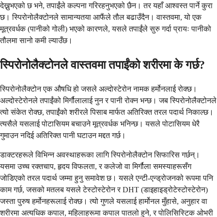
देख्नुभएको छ भने, तपाईंले कल्पना गरिरहनुभएको छैन। तर यहाँ आश्वस्त पार्ने कुरा
छ। स्पिरोनोलैक्टोनले सामान्यतया आफैंले तौल बढाउँदैन। वास्तवमा, यो एक
मूत्रवर्धक (पानीको गोली) भएको कारणले, यसले तपाईंले सुरु गर्दा प्रायः पानीको
तौलमा सानो कमी ल्याउँछ।
स्पिरोनोलैक्टोनले वास्तवमा तपाईंको शरीरमा के गर्छ?
स्पिरोनोलैक्टोन एक औषधि हो जसले अल्दोस्टेरोन नामक हर्मोनलाई रोक्छ।
अल्दोस्टेरोनले तपाईंको मिर्गौलालाई नुन र पानी रोक्न भन्छ। जब स्पिरोनोलैक्टोनले
त्यो संकेत रोक्छ, तपाईंको शरीरले पिसाब मार्फत अतिरिक्त तरल पदार्थ निकाल्छ।
त्यसैले यसलाई पोटासियम बचाउने मूत्रवर्धक भनिन्छ। यसले पोटासियम धेरै
गुमाउन नदिई अतिरिक्त पानी घटाउन मद्दत गर्छ।
डाक्टरहरूले विभिन्न अवस्थाहरूका लागि स्पिरोनोलैक्टोन सिफारिस गर्छन्।
यसमा उच्च रक्तचाप, हृदय विफलता, र कलेजो वा मिर्गौला समस्याहरूसँग
जोडिएको तरल पदार्थ जम्मा हुनु समावेश छ। यसले एन्टी-एन्ड्रोजनको रूपमा पनि
काम गर्छ, जसको मतलब यसले टेस्टोस्टेरोन र DHT (डाइहाइड्रोटेस्टोस्टेरोन)
जस्ता पुरुष हर्मोनहरूलाई रोक्छ। त्यो गुणले यसलाई हार्मोनल मुँहासे, अनुहार वा
शरीरमा अत्यधिक कपाल, महिलाहरूमा कपाल पातलो हुने, र पोलिसिस्टिक ओभरी