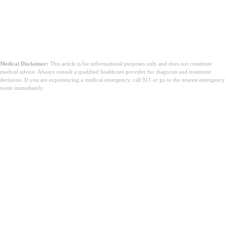
अस्वीकरण: यो सामग्री केवल जानकारीको उद्देश्यका लागि हो र व्यावसायिक
चिकित्सा वा बिमा सल्लाहको विकल्प होइन। कभरेज विवरणहरू प्रायः परिवर्तन
हुन्छन्। सधैं एetna सँग आफ्नो लाभहरू सीधै पुष्टि गर्नुहोस् र उपचार निर्णयहरूको
लागि एक योग्य स्वास्थ्य सेवा प्रदायकसँग परामर्श गर्नुहोस्।
Medical Disclaimer:
This article is for informational purposes only and does not constitute
medical advice. Always consult a qualified healthcare provider for diagnosis and treatment
decisions. If you are experiencing a medical emergency, call 911 or go to the nearest emergency
room immediately.