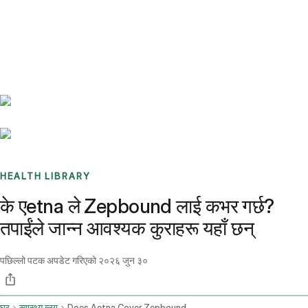
Benchmarks
Stories
FAQ
Sign up / Log in
HEALTH LIBRARY
के एetna ले Zepbound लाई कभर गर्छ?
तपाईंले जान्न आवश्यक कुराहरू यहाँ छन्
पछिल्लो पटक अपडेट गरिएको
२०२६ जुन ३०
घर
स्वास्थ्य ब्लग
Does Aetna Cover Zepbound