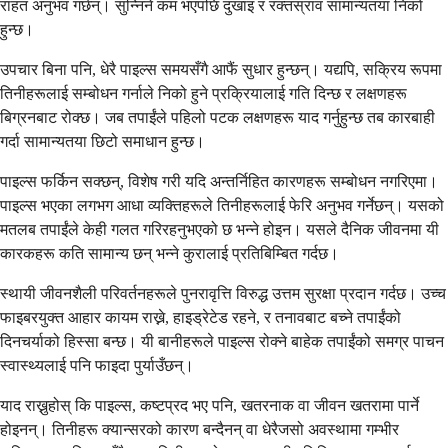
राहत अनुभव गर्छन्। सुन्निने कम भएपछि दुखाइ र रक्तस्राव सामान्यतया निको
हुन्छ।
उपचार बिना पनि, धेरै पाइल्स समयसँगै आफैं सुधार हुन्छन्। यद्यपि, सक्रिय रूपमा
तिनीहरूलाई सम्बोधन गर्नाले निको हुने प्रक्रियालाई गति दिन्छ र लक्षणहरू
बिग्रनबाट रोक्छ। जब तपाईंले पहिलो पटक लक्षणहरू याद गर्नुहुन्छ तब कारबाही
गर्दा सामान्यतया छिटो समाधान हुन्छ।
पाइल्स फर्किन सक्छन्, विशेष गरी यदि अन्तर्निहित कारणहरू सम्बोधन नगरिएमा।
पाइल्स भएका लगभग आधा व्यक्तिहरूले तिनीहरूलाई फेरि अनुभव गर्नेछन्। यसको
मतलब तपाईंले केही गलत गरिरहनुभएको छ भन्ने होइन। यसले दैनिक जीवनमा यी
कारकहरू कति सामान्य छन् भन्ने कुरालाई प्रतिबिम्बित गर्दछ।
स्थायी जीवनशैली परिवर्तनहरूले पुनरावृत्ति विरुद्ध उत्तम सुरक्षा प्रदान गर्दछ। उच्च
फाइबरयुक्त आहार कायम राख्ने, हाइड्रेटेड रहने, र तनावबाट बच्ने तपाईंको
दिनचर्याको हिस्सा बन्छ। यी बानीहरूले पाइल्स रोक्ने बाहेक तपाईंको समग्र पाचन
स्वास्थ्यलाई पनि फाइदा पुर्याउँछन्।
याद राख्नुहोस् कि पाइल्स, कष्टप्रद भए पनि, खतरनाक वा जीवन खतरामा पार्ने
होइनन्। तिनीहरू क्यान्सरको कारण बन्दैनन् वा धेरैजसो अवस्थामा गम्भीर