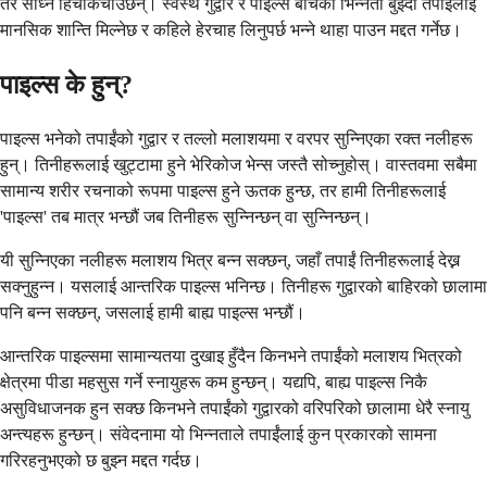
तर सोध्न हिचकिचाउँछन्। स्वस्थ गुद्वार र पाइल्स बीचको भिन्नता बुझ्दा तपाईंलाई
मानसिक शान्ति मिल्नेछ र कहिले हेरचाह लिनुपर्छ भन्ने थाहा पाउन मद्दत गर्नेछ।
पाइल्स के हुन्?
पाइल्स भनेको तपाईंको गुद्वार र तल्लो मलाशयमा र वरपर सुन्निएका रक्त नलीहरू
हुन्। तिनीहरूलाई खुट्टामा हुने भेरिकोज भेन्स जस्तै सोच्नुहोस्। वास्तवमा सबैमा
सामान्य शरीर रचनाको रूपमा पाइल्स हुने ऊतक हुन्छ, तर हामी तिनीहरूलाई
'पाइल्स' तब मात्र भन्छौं जब तिनीहरू सुन्निन्छन् वा सुन्निन्छन्।
यी सुन्निएका नलीहरू मलाशय भित्र बन्न सक्छन्, जहाँ तपाईं तिनीहरूलाई देख्न
सक्नुहुन्न। यसलाई आन्तरिक पाइल्स भनिन्छ। तिनीहरू गुद्वारको बाहिरको छालामा
पनि बन्न सक्छन्, जसलाई हामी बाह्य पाइल्स भन्छौं।
आन्तरिक पाइल्समा सामान्यतया दुखाइ हुँदैन किनभने तपाईंको मलाशय भित्रको
क्षेत्रमा पीडा महसुस गर्ने स्नायुहरू कम हुन्छन्। यद्यपि, बाह्य पाइल्स निकै
असुविधाजनक हुन सक्छ किनभने तपाईंको गुद्वारको वरिपरिको छालामा धेरै स्नायु
अन्त्यहरू हुन्छन्। संवेदनामा यो भिन्नताले तपाईंलाई कुन प्रकारको सामना
गरिरहनुभएको छ बुझ्न मद्दत गर्दछ।