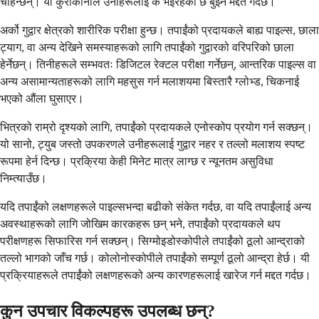
चाहन्छन्। यो कुराकानीले उनीहरूलाई के भइरहेको छ बुझ्न मद्दत गर्दछ।
अर्को गुद्वार क्षेत्रको शारीरिक परीक्षा हुन्छ। तपाईंको प्रदायकले बाह्य पाइल्स, छाला
ट्याग, वा अन्य देखिने समस्याहरूको लागि तपाईंको गुद्वारको वरिपरिको छाला
हेर्नेछन्। तिनीहरूले सम्भवतः डिजिटल रेक्टल परीक्षा गर्नेछन्, आन्तरिक पाइल्स वा
अन्य असामान्यताहरूको लागि महसुस गर्न मलाशयमा बिस्तारै ग्लोभ्ड, चिकनाई
भएको औंला घुसाएर।
भित्रको राम्रो दृश्यको लागि, तपाईंको प्रदायकले एनोस्कोप प्रयोग गर्न सक्छन्।
यो सानो, ट्युब जस्तो उपकरणले उनीहरूलाई गुद्वार नहर र तल्लो मलाशय स्पष्ट
रूपमा हेर्न दिन्छ। प्रक्रिया केही मिनेट मात्र लाग्छ र न्यूनतम असुविधा
निम्त्याउँछ।
यदि तपाईंको लक्षणहरूले पाइल्सभन्दा बढीको संकेत गर्दछ, वा यदि तपाईंलाई अन्य
अवस्थाहरूको लागि जोखिम कारकहरू छन् भने, तपाईंको प्रदायकले थप
परीक्षणहरू सिफारिस गर्न सक्छन्। सिग्मोइडोस्कोपीले तपाईंको ठूलो आन्द्राको
तल्लो भागको जाँच गर्छ। कोलोनोस्कोपीले तपाईंको सम्पूर्ण ठूलो आन्द्रा हेर्छ। यी
प्रक्रियाहरूले तपाईंको लक्षणहरूको अन्य कारणहरूलाई खारेज गर्न मद्दत गर्दछ।
कुन उपचार विकल्पहरू उपलब्ध छन्?