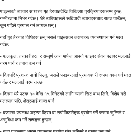
पाइल्सको उपचार साधारण गृह हेरचाहदेखि चिकित्सा प्रक्रियाहरूसम्म हुन्छ,
गम्भीरतामा निर्भर गर्दछ। धेरै व्यक्तिहरूले रूढिवादी उपायहरूबाट राहत पाउँछन्,
जुन पहिले प्रयास गर्न लायक छन्।
यहाँ गृह हेरचाह विधिहरू छन् जसले पाइल्सका लक्षणहरू व्यवस्थापन गर्न मद्दत
गर्दछ:
• फलफूल, तरकारीहरू, र सम्पूर्ण अन्न मार्फत आफ्नो फाइबर सेवन बढाएर मललाई
नरम पार्न र तनाव कम गर्न
• दिनभरि प्रशस्त पानी पिउनु, जसले फाइबरलाई प्रभावकारी रूपमा काम गर्न मद्दत
गर्दछ र मललाई नरम राख्छ
• दिनमा धेरै पटक १० देखि १५ मिनेटको लागि न्यानो सिट बाथ लिने, विशेष गरी
मलत्याग पछि, क्षेत्रलाई शान्त पार्न
• बजारमा उपलब्ध पाइल्स क्रिम वा सपोजिटरीहरू प्रयोग गर्ने जसमा सुन्निने र
असुविधा कम गर्ने तत्वहरू हुन्छन्
• बाह्य पाइल्समा आइस प्याकहरू प्रयोग गरेर सुन्निने र दुखाइ कम गर्न