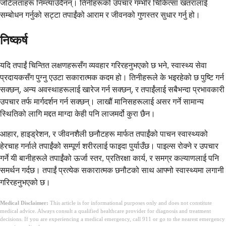
जटिलताहरू निम्त्याउँदैनन्। तिनीहरूको उपचार गम्भीर चिकित्सा खतरालाई
सम्बोधन गर्नुको सट्टा तपाईंको आराम र जीवनको गुणस्तर सुधार गर्नु हो।
निष्कर्ष
यदि तपाईं चिन्तित लक्षणहरूसँग व्यवहार गरिरहनुभएको छ भने, स्वास्थ्य सेवा
प्रदायकसँग पुग्नु एउटा सकारात्मक कदम हो। तिनीहरूले के भइरहेको छ पुष्टि गर्न
सक्छन्, अन्य अवस्थाहरूलाई खारेज गर्न सक्छन्, र तपाईंलाई सबैभन्दा प्रभावकारी
उपचार तर्फ मार्गदर्शन गर्न सक्छन्। लाखौं मानिसहरूलाई असर गर्ने सामान्य
स्थितिको लागि मद्दत माग्दा केही पनि लाजमर्दो कुरा छैन।
आहार, हाइड्रेशन, र जीवनशैली छनौटहरू मार्फत तपाईंको पाचन स्वास्थ्यको
हेरचाह गर्नाले तपाईंको सम्पूर्ण शरीरलाई फाइदा पुर्याउँछ। पाइल्स रोक्ने र उपचार
गर्ने यी बानीहरूले तपाईंको ऊर्जा स्तर, प्रतिरक्षा कार्य, र समग्र कल्याणलाई पनि
समर्थन गर्दछ। तपाईं प्रत्येक सकारात्मक छनौटको साथ आफ्नो स्वास्थ्यमा लगानी
गरिरहनुभएको छ।
Medical Disclaimer:
This article is for informational purposes only and does not constitute
medical advice. Always consult a qualified healthcare provider for diagnosis and treatment
decisions. If you are experiencing a medical emergency, call 911 or go to the nearest emergency