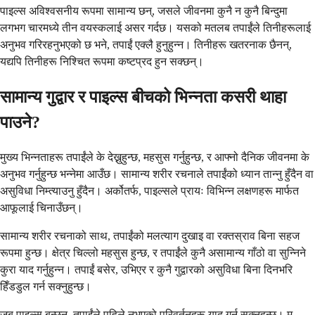
पाइल्स अविश्वसनीय रूपमा सामान्य छन्, जसले जीवनमा कुनै न कुनै बिन्दुमा
लगभग चारमध्ये तीन वयस्कलाई असर गर्दछ। यसको मतलब तपाईंले तिनीहरूलाई
अनुभव गरिरहनुभएको छ भने, तपाईं एक्लै हुनुहुन्न। तिनीहरू खतरनाक छैनन्,
यद्यपि तिनीहरू निश्चित रूपमा कष्टप्रद हुन सक्छन्।
सामान्य गुद्वार र पाइल्स बीचको भिन्नता कसरी थाहा
पाउने?
मुख्य भिन्नताहरू तपाईंले के देख्नुहुन्छ, महसुस गर्नुहुन्छ, र आफ्नो दैनिक जीवनमा के
अनुभव गर्नुहुन्छ भन्नेमा आउँछ। सामान्य शरीर रचनाले तपाईंको ध्यान तान्नु हुँदैन वा
असुविधा निम्त्याउनु हुँदैन। अर्कोतर्फ, पाइल्सले प्रायः विभिन्न लक्षणहरू मार्फत
आफूलाई चिनाउँछन्।
सामान्य शरीर रचनाको साथ, तपाईंको मलत्याग दुखाइ वा रक्तस्राव बिना सहज
रूपमा हुन्छ। क्षेत्र चिल्लो महसुस हुन्छ, र तपाईंले कुनै असामान्य गाँठो वा सुन्निने
कुरा याद गर्नुहुन्न। तपाईं बसेर, उभिएर र कुनै गुद्वारको असुविधा बिना दिनभरि
हिँडडुल गर्न सक्नुहुन्छ।
जब पाइल्स बन्छन्, तपाईंले पहिले नभएको परिवर्तनहरू याद गर्न सक्नुहुन्छ। म