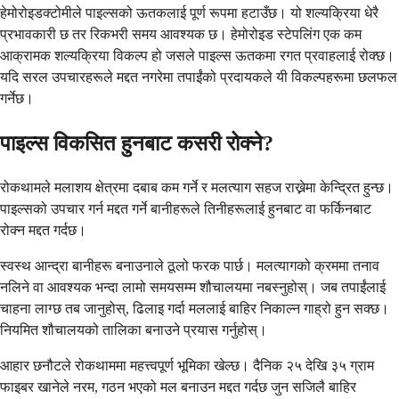
हेमोरोइडक्टोमीले पाइल्सको ऊतकलाई पूर्ण रूपमा हटाउँछ। यो शल्यक्रिया धेरै
प्रभावकारी छ तर रिकभरी समय आवश्यक छ। हेमोरोइड स्टेपलिंग एक कम
आक्रामक शल्यक्रिया विकल्प हो जसले पाइल्स ऊतकमा रगत प्रवाहलाई रोक्छ।
यदि सरल उपचारहरूले मद्दत नगरेमा तपाईंको प्रदायकले यी विकल्पहरूमा छलफल
गर्नेछ।
पाइल्स विकसित हुनबाट कसरी रोक्ने?
रोकथामले मलाशय क्षेत्रमा दबाब कम गर्ने र मलत्याग सहज राख्नेमा केन्द्रित हुन्छ।
पाइल्सको उपचार गर्न मद्दत गर्ने बानीहरूले तिनीहरूलाई हुनबाट वा फर्किनबाट
रोक्न मद्दत गर्दछ।
स्वस्थ आन्द्रा बानीहरू बनाउनाले ठूलो फरक पार्छ। मलत्यागको क्रममा तनाव
नलिने वा आवश्यक भन्दा लामो समयसम्म शौचालयमा नबस्नुहोस्। जब तपाईंलाई
चाहना लाग्छ तब जानुहोस्, ढिलाइ गर्दा मललाई बाहिर निकाल्न गाह्रो हुन सक्छ।
नियमित शौचालयको तालिका बनाउने प्रयास गर्नुहोस्।
आहार छनौटले रोकथाममा महत्त्वपूर्ण भूमिका खेल्छ। दैनिक २५ देखि ३५ ग्राम
फाइबर खानेले नरम, गठन भएको मल बनाउन मद्दत गर्दछ जुन सजिलै बाहिर