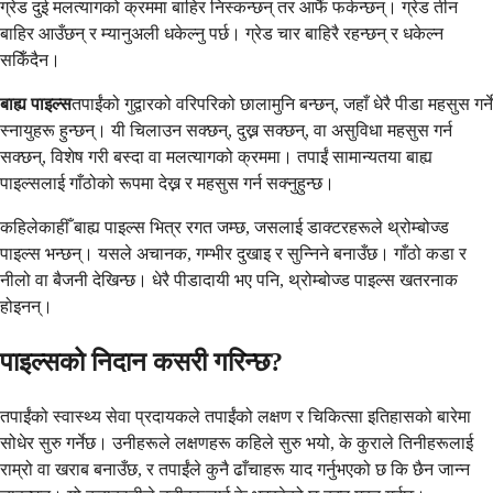
ग्रेड दुई मलत्यागको क्रममा बाहिर निस्कन्छन् तर आफैं फर्कन्छन्। ग्रेड तीन
बाहिर आउँछन् र म्यानुअली धकेल्नु पर्छ। ग्रेड चार बाहिरै रहन्छन् र धकेल्न
सकिँदैन।
बाह्य पाइल्स
तपाईंको गुद्वारको वरिपरिको छालामुनि बन्छन्, जहाँ धेरै पीडा महसुस गर्ने
स्नायुहरू हुन्छन्। यी चिलाउन सक्छन्, दुख्न सक्छन्, वा असुविधा महसुस गर्न
सक्छन्, विशेष गरी बस्दा वा मलत्यागको क्रममा। तपाईं सामान्यतया बाह्य
पाइल्सलाई गाँठोको रूपमा देख्न र महसुस गर्न सक्नुहुन्छ।
कहिलेकाहीँ बाह्य पाइल्स भित्र रगत जम्छ, जसलाई डाक्टरहरूले थ्रोम्बोज्ड
पाइल्स भन्छन्। यसले अचानक, गम्भीर दुखाइ र सुन्निने बनाउँछ। गाँठो कडा र
नीलो वा बैजनी देखिन्छ। धेरै पीडादायी भए पनि, थ्रोम्बोज्ड पाइल्स खतरनाक
होइनन्।
पाइल्सको निदान कसरी गरिन्छ?
तपाईंको स्वास्थ्य सेवा प्रदायकले तपाईंको लक्षण र चिकित्सा इतिहासको बारेमा
सोधेर सुरु गर्नेछ। उनीहरूले लक्षणहरू कहिले सुरु भयो, के कुराले तिनीहरूलाई
राम्रो वा खराब बनाउँछ, र तपाईंले कुनै ढाँचाहरू याद गर्नुभएको छ कि छैन जान्न