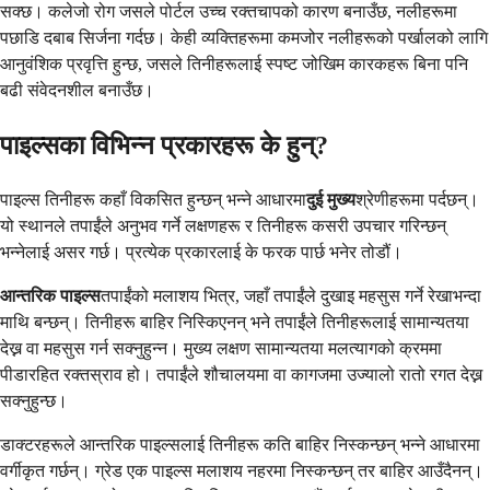
सक्छ। कलेजो रोग जसले पोर्टल उच्च रक्तचापको कारण बनाउँछ, नलीहरूमा
पछाडि दबाब सिर्जना गर्दछ। केही व्यक्तिहरूमा कमजोर नलीहरूको पर्खालको लागि
आनुवंशिक प्रवृत्ति हुन्छ, जसले तिनीहरूलाई स्पष्ट जोखिम कारकहरू बिना पनि
बढी संवेदनशील बनाउँछ।
पाइल्सका विभिन्न प्रकारहरू के हुन्?
पाइल्स तिनीहरू कहाँ विकसित हुन्छन् भन्ने आधारमा
दुई मुख्य
श्रेणीहरूमा पर्दछन्।
यो स्थानले तपाईंले अनुभव गर्ने लक्षणहरू र तिनीहरू कसरी उपचार गरिन्छन्
भन्नेलाई असर गर्छ। प्रत्येक प्रकारलाई के फरक पार्छ भनेर तोडौं।
आन्तरिक पाइल्स
तपाईंको मलाशय भित्र, जहाँ तपाईंले दुखाइ महसुस गर्ने रेखाभन्दा
माथि बन्छन्। तिनीहरू बाहिर निस्किएनन् भने तपाईंले तिनीहरूलाई सामान्यतया
देख्न वा महसुस गर्न सक्नुहुन्न। मुख्य लक्षण सामान्यतया मलत्यागको क्रममा
पीडारहित रक्तस्राव हो। तपाईंले शौचालयमा वा कागजमा उज्यालो रातो रगत देख्न
सक्नुहुन्छ।
डाक्टरहरूले आन्तरिक पाइल्सलाई तिनीहरू कति बाहिर निस्कन्छन् भन्ने आधारमा
वर्गीकृत गर्छन्। ग्रेड एक पाइल्स मलाशय नहरमा निस्कन्छन् तर बाहिर आउँदैनन्।