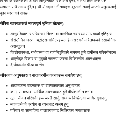
चिन्ता कारकहरूको जटिल मिश्रणबाट विकसित हुन्छ, र सही कारणहरू पत्ता
लगाउन सधैं सम्भव हुँदैन। यी योगदान गर्ने तत्वहरू बुझ्नाले तपाईं आफ्नो अनुभवलाई
बुझ्न मद्दत गर्न सक्छ।
जैविक कारकहरूले महत्त्वपूर्ण भूमिका खेल्छन्:
आनुवंशिकता र परिवारमा चिन्ता वा मानसिक स्वास्थ्य समस्याको इतिहास
सेरोटोनिन जस्ता न्यूरोट्रान्समिटरहरूलाई असर गर्ने मस्तिष्कको रसायनिक
असन्तुलन
किशोरावस्था, गर्भावस्था वा रजोनिवृत्तिको समयमा हुने हार्मोनल परिवर्तनहरू
थाइरोइड विकार वा मुटुको समस्या जस्ता चिकित्सीय अवस्थाहरू
दीर्घकालीन पीडा वा रोग
जीवनका अनुभवहरू र वातावरणीय कारकहरू समावेश छन्:
आघातजन्य घटनाहरू वा बाल्यकालका अनुभवहरू
काम, सम्बन्ध वा आर्थिक अवस्थाबाट हुने दीर्घकालीन तनाव
ठूला जीवन परिवर्तनहरू जस्तै सार्नु, सम्बन्ध विच्छेद वा जागिर गुमाउनु
मदपदार्थको प्रयोग वा त्यसबाट अलग हुनु
परिवार वा सामाजिक वातावरणबाट सिकिएका व्यवहारहरू