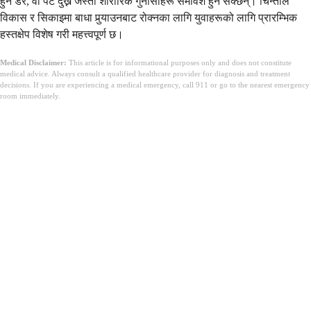
हुने डर, वा पेट दुख्ने जस्ता शारीरिक गुनासोहरू समावेश हुन सक्छन्। चिन्ताले
विकास र सिकाइमा बाधा पुर्‍याउनबाट रोक्नका लागि युवाहरूको लागि प्रारम्भिक
हस्तक्षेप विशेष गरी महत्त्वपूर्ण छ।
Medical Disclaimer:
This article is for informational purposes only and does not constitute
medical advice. Always consult a qualified healthcare provider for diagnosis and treatment
decisions. If you are experiencing a medical emergency, call 911 or go to the nearest emergency
room immediately.