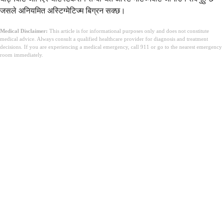
जसले अनियमित अस्टिग्मेटिज्म बिग्रन सक्छ।
Medical Disclaimer:
This article is for informational purposes only and does not constitute
medical advice. Always consult a qualified healthcare provider for diagnosis and treatment
decisions. If you are experiencing a medical emergency, call 911 or go to the nearest emergency
room immediately.