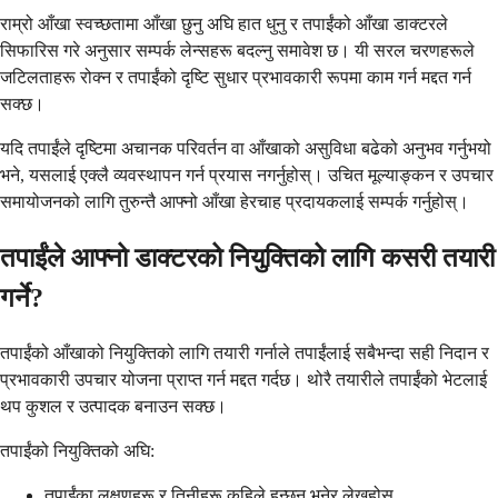
राम्रो आँखा स्वच्छतामा आँखा छुनु अघि हात धुनु र तपाईंको आँखा डाक्टरले
सिफारिस गरे अनुसार सम्पर्क लेन्सहरू बदल्नु समावेश छ। यी सरल चरणहरूले
जटिलताहरू रोक्न र तपाईंको दृष्टि सुधार प्रभावकारी रूपमा काम गर्न मद्दत गर्न
सक्छ।
यदि तपाईंले दृष्टिमा अचानक परिवर्तन वा आँखाको असुविधा बढेको अनुभव गर्नुभयो
भने, यसलाई एक्लै व्यवस्थापन गर्न प्रयास नगर्नुहोस्। उचित मूल्याङ्कन र उपचार
समायोजनको लागि तुरुन्तै आफ्नो आँखा हेरचाह प्रदायकलाई सम्पर्क गर्नुहोस्।
तपाईंले आफ्नो डाक्टरको नियुक्तिको लागि कसरी तयारी
गर्ने?
तपाईंको आँखाको नियुक्तिको लागि तयारी गर्नाले तपाईंलाई सबैभन्दा सही निदान र
प्रभावकारी उपचार योजना प्राप्त गर्न मद्दत गर्दछ। थोरै तयारीले तपाईंको भेटलाई
थप कुशल र उत्पादक बनाउन सक्छ।
तपाईंको नियुक्तिको अघि:
तपाईंका लक्षणहरू र तिनीहरू कहिले हुन्छन् भनेर लेख्नुहोस्