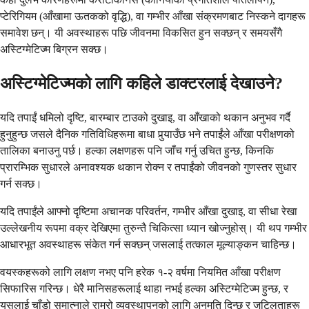
प्टेरिगियम (आँखामा ऊतकको वृद्धि), वा गम्भीर आँखा संक्रमणबाट निस्कने दागहरू
समावेश छन्। यी अवस्थाहरू पछि जीवनमा विकसित हुन सक्छन् र समयसँगै
अस्टिग्मेटिज्म बिग्रन सक्छ।
अस्टिग्मेटिज्मको लागि कहिले डाक्टरलाई देखाउने?
यदि तपाईं धमिलो दृष्टि, बारम्बार टाउको दुखाइ, वा आँखाको थकान अनुभव गर्दै
हुनुहुन्छ जसले दैनिक गतिविधिहरूमा बाधा पुर्‍याउँछ भने तपाईंले आँखा परीक्षणको
तालिका बनाउनु पर्छ। हल्का लक्षणहरू पनि जाँच गर्नु उचित हुन्छ, किनकि
प्रारम्भिक सुधारले अनावश्यक थकान रोक्न र तपाईंको जीवनको गुणस्तर सुधार
गर्न सक्छ।
यदि तपाईंले आफ्नो दृष्टिमा अचानक परिवर्तन, गम्भीर आँखा दुखाइ, वा सीधा रेखा
उल्लेखनीय रूपमा वक्र देखिएमा तुरुन्तै चिकित्सा ध्यान खोज्नुहोस्। यी थप गम्भीर
आधारभूत अवस्थाहरू संकेत गर्न सक्छन् जसलाई तत्काल मूल्याङ्कन चाहिन्छ।
वयस्कहरूको लागि लक्षण नभए पनि हरेक १-२ वर्षमा नियमित आँखा परीक्षण
सिफारिस गरिन्छ। धेरै मानिसहरूलाई थाहा नभई हल्का अस्टिग्मेटिज्म हुन्छ, र
यसलाई चाँडो समात्नाले राम्रो व्यवस्थापनको लागि अनुमति दिन्छ र जटिलताहरू