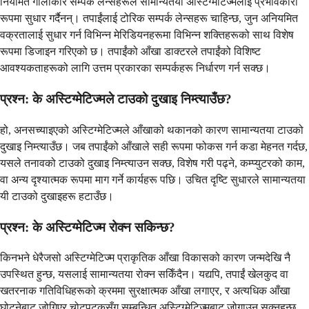
नियमित गोलाकार सम्पर्क लेन्सहरूले सामान्यतया अस्टिग्मेटिज्मलाई प्रभावकारी
रूपमा सुधार गर्दैनन्। तपाईंलाई टोरिक सम्पर्क लेन्सहरू चाहिन्छ, जुन अनियमित
वक्रतालाई सुधार गर्न विभिन्न मेरिडियनहरूमा विभिन्न शक्तिहरूको साथ विशेष
रूपमा डिजाइन गरिएको छ। तपाईंको आँखा डाक्टरले तपाईंको विशिष्ट
आवश्यकताहरूको लागि उत्तम प्रकारका सम्पर्कहरू निर्धारण गर्न सक्छ।
प्रश्न: के अस्टिग्मेटिज्मले टाउको दुखाइ निम्त्याउँछ?
हो, अनसच्याइएको अस्टिग्मेटिज्मले आँखाको थकानको कारण सामान्यतया टाउको
दुखाइ निम्त्याउँछ। जब तपाईंको आँखाले सही रूपमा फोकस गर्न कडा मेहनत गर्दछ,
यसले तनावको टाउको दुखाइ निम्त्याउन सक्छ, विशेष गरी पढ्ने, कम्प्युटरको काम,
वा अन्य दृश्यात्मक रूपमा माग गर्ने कार्यहरू पछि। उचित दृष्टि सुधारले सामान्यतया
यी टाउको दुखाइहरू हटाउँछ।
प्रश्न: के अस्टिग्मेटिज्म रोक्न सकिन्छ?
किनभने धेरैजसो अस्टिग्मेटिज्म प्राकृतिक आँखा विकासको कारण जन्मदेखि नै
उपस्थित हुन्छ, यसलाई सामान्यतया रोक्न सकिँदैन। यद्यपि, तपाईं खेलकुद वा
खतरनाक गतिविधिहरूको क्रममा सुरक्षात्मक आँखा लगाएर, र अत्यधिक आँखा
घोट्नेबाट जोगिएर चोटपटकसँग सम्बन्धित अस्टिग्मेटिज्मबाट जोगाउन सक्नुहुन्छ