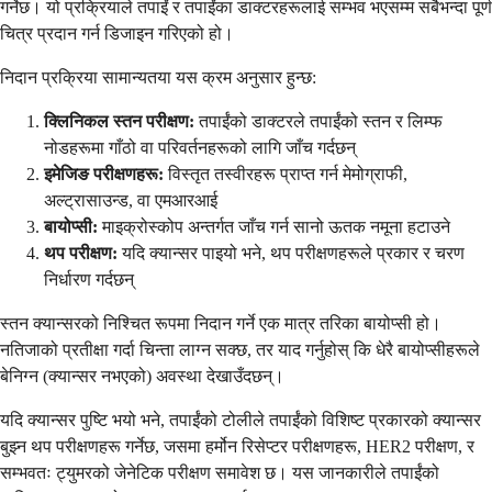
गर्नेछ। यो प्रक्रियाले तपाईं र तपाईंका डाक्टरहरूलाई सम्भव भएसम्म सबैभन्दा पूर्ण
चित्र प्रदान गर्न डिजाइन गरिएको हो।
निदान प्रक्रिया सामान्यतया यस क्रम अनुसार हुन्छ:
क्लिनिकल स्तन परीक्षण:
तपाईंको डाक्टरले तपाईंको स्तन र लिम्फ
नोडहरूमा गाँठो वा परिवर्तनहरूको लागि जाँच गर्दछन्
इमेजिङ परीक्षणहरू:
विस्तृत तस्वीरहरू प्राप्त गर्न मेमोग्राफी,
अल्ट्रासाउन्ड, वा एमआरआई
बायोप्सी:
माइक्रोस्कोप अन्तर्गत जाँच गर्न सानो ऊतक नमूना हटाउने
थप परीक्षण:
यदि क्यान्सर पाइयो भने, थप परीक्षणहरूले प्रकार र चरण
निर्धारण गर्दछन्
स्तन क्यान्सरको निश्चित रूपमा निदान गर्ने एक मात्र तरिका बायोप्सी हो।
नतिजाको प्रतीक्षा गर्दा चिन्ता लाग्न सक्छ, तर याद गर्नुहोस् कि धेरै बायोप्सीहरूले
बेनिग्न (क्यान्सर नभएको) अवस्था देखाउँदछन्।
यदि क्यान्सर पुष्टि भयो भने, तपाईंको टोलीले तपाईंको विशिष्ट प्रकारको क्यान्सर
बुझ्न थप परीक्षणहरू गर्नेछ, जसमा हर्मोन रिसेप्टर परीक्षणहरू, HER2 परीक्षण, र
सम्भवतः ट्युमरको जेनेटिक परीक्षण समावेश छ। यस जानकारीले तपाईंको