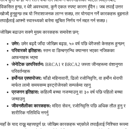
विकसित हुन्छ, र धेरै अवस्थामा, कुनै एकल स्पष्ट कारण हुँदैन। जब तपाईं उत्तर
खोज्दै हुनुहुन्छ तब यो निराशाजनक लाग्न सक्छ, तर योगदान गर्ने कारकहरू बुझ्नाले
तपाईंलाई आफ्नो स्वास्थ्यको बारेमा सूचित निर्णय गर्न मद्दत गर्न सक्छ।
जोखिम बढाउन सक्ने मुख्य कारकहरू समावेश छन्:
उमेर:
उमेर बढ्दै जाँदा जोखिम बढ्छ, ५० वर्ष पछि धेरैजसो केसहरू हुन्छन्
परिवारको इतिहास:
स्तन वा डिम्बग्रन्थि क्यान्सर भएका नजिकका
आफन्तहरू भएमा
जेनेटिक उत्परिवर्तन:
BRCA1 र BRCA2 जस्ता जीनहरूमा वंशानुगत
परिवर्तनहरू
हर्मोनल एक्सपोजर:
चाँडो महिनावारी, ढिलो रजोनिवृत्ति, वा हर्मोन थेरापी
मार्फत लामो समयसम्म इस्ट्रोजेनको सम्पर्कमा रहनु
प्रजनन इतिहास:
कहिल्यै बच्चा नजन्माउनु वा ३० वर्ष पछि पहिलो बच्चा
जन्माउनु
जीवनशैलीका कारकहरू:
मदिरा सेवन, रजोनिवृत्ति पछि अधिक तौल हुनु र
शारीरिक गतिविधि नगर्नु
यहाँ के याद राख्नु महत्त्वपूर्ण छ: जोखिम कारकहरू भएकोले तपाईंलाई निश्चित रूपमा