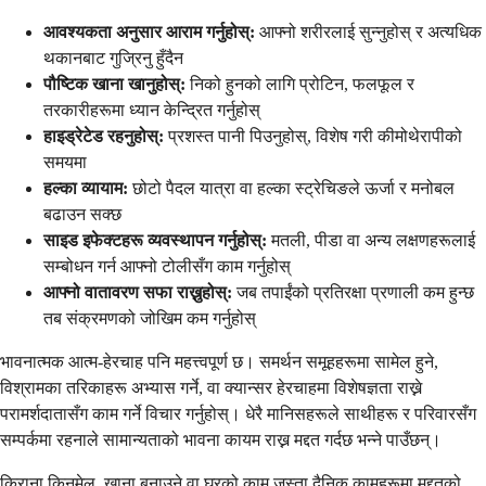
आवश्यकता अनुसार आराम गर्नुहोस्:
आफ्नो शरीरलाई सुन्नुहोस् र अत्यधिक
थकानबाट गुज्रिनु हुँदैन
पौष्टिक खाना खानुहोस्:
निको हुनको लागि प्रोटिन, फलफूल र
तरकारीहरूमा ध्यान केन्द्रित गर्नुहोस्
हाइड्रेटेड रहनुहोस्:
प्रशस्त पानी पिउनुहोस्, विशेष गरी कीमोथेरापीको
समयमा
हल्का व्यायाम:
छोटो पैदल यात्रा वा हल्का स्ट्रेचिङले ऊर्जा र मनोबल
बढाउन सक्छ
साइड इफेक्टहरू व्यवस्थापन गर्नुहोस्:
मतली, पीडा वा अन्य लक्षणहरूलाई
सम्बोधन गर्न आफ्नो टोलीसँग काम गर्नुहोस्
आफ्नो वातावरण सफा राख्नुहोस्:
जब तपाईंको प्रतिरक्षा प्रणाली कम हुन्छ
तब संक्रमणको जोखिम कम गर्नुहोस्
भावनात्मक आत्म-हेरचाह पनि महत्त्वपूर्ण छ। समर्थन समूहहरूमा सामेल हुने,
विश्रामका तरिकाहरू अभ्यास गर्ने, वा क्यान्सर हेरचाहमा विशेषज्ञता राख्ने
परामर्शदातासँग काम गर्ने विचार गर्नुहोस्। धेरै मानिसहरूले साथीहरू र परिवारसँग
सम्पर्कमा रहनाले सामान्यताको भावना कायम राख्न मद्दत गर्दछ भन्ने पाउँछन्।
किराना किनमेल, खाना बनाउने वा घरको काम जस्ता दैनिक कामहरूमा मद्दतको