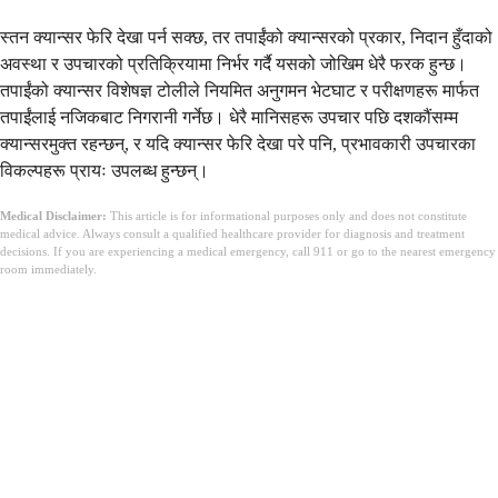
स्तन क्यान्सर फेरि देखा पर्न सक्छ, तर तपाईंको क्यान्सरको प्रकार, निदान हुँदाको
अवस्था र उपचारको प्रतिक्रियामा निर्भर गर्दै यसको जोखिम धेरै फरक हुन्छ।
तपाईंको क्यान्सर विशेषज्ञ टोलीले नियमित अनुगमन भेटघाट र परीक्षणहरू मार्फत
तपाईंलाई नजिकबाट निगरानी गर्नेछ। धेरै मानिसहरू उपचार पछि दशकौंसम्म
क्यान्सरमुक्त रहन्छन्, र यदि क्यान्सर फेरि देखा परे पनि, प्रभावकारी उपचारका
विकल्पहरू प्रायः उपलब्ध हुन्छन्।
Medical Disclaimer:
This article is for informational purposes only and does not constitute
medical advice. Always consult a qualified healthcare provider for diagnosis and treatment
decisions. If you are experiencing a medical emergency, call 911 or go to the nearest emergency
room immediately.