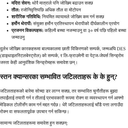
मदिरा सेवन:
थोरै मात्राले पनि जोखिम बढाउन सक्छ
तौल:
रजोनिवृत्तिपछि अधिक तौल वा मोटोपन
शारीरिक गतिविधि:
नियमित व्यायामले जोखिम कम गर्न सक्छ
हर्मोन थेरापी:
संयुक्त हर्मोन प्रतिस्थापन थेरापीको दीर्घकालीन प्रयोग
प्रजनन विकल्पहरू:
कहिल्यै बच्चा नजन्माउनु वा ३० वर्ष पछि पहिलो बच्चा
जन्माउनु
दुर्लभ जोखिम कारकहरूमा बाल्यकालमा छाती विकिरणको सम्पर्क, जन्मअघि DES
(डाइथाइलस्टिलबेस्ट्रोल) को सम्पर्क, र लि-फ्राउमेनी वा पेट्ज-जेघर्स सिन्ड्रोम
जस्ता केही आनुवंशिक सिन्ड्रोमहरू समावेश छन्।
स्तन क्यान्सरका सम्भावित जटिलताहरू के के हुन्?
जटिलताहरूको बारेमा सोच्दा डर लाग्न सक्छ, तर सम्भावित चुनौतीहरू बुझ्दा
तपाईंलाई तयारी गर्न र तीलाई प्रभावकारी रूपमा रोक्न वा व्यवस्थापन गर्न आफ्नो
मेडिकल टोलीसँग काम गर्न मद्दत गर्दछ। धेरै जटिलताहरूलाई चाँडै पत्ता लगाउँदा
रोक्न वा सफलतापूर्वक उपचार गर्न सकिन्छ।
सामान्य जटिलताहरूमा समावेश हुन सक्छन्: