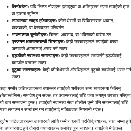
लिम्फेडेमा:
यदि लिम्फ नोडहरू हटाइएका वा क्षतिग्रस्त भएमा तपाईंको हात
वा हातमा सुन्निने
उपचारका साइड इफेक्टहरू:
कीमोथेरापी वा विकिरणबाट थकान,
वाकवाकी, वा देखावटमा परिवर्तन
भावनात्मक चुनौतीहरू:
चिन्ता, अवसाद, वा भविष्यको बारेमा डर
प्रजनन क्षमतासम्बन्धी चिन्ताहरू:
केही उपचारहरूले तपाईंको बच्चा
जन्माउने क्षमतालाई असर गर्न सक्छ
हड्डीको स्वास्थ्य समस्याहरू:
केही उपचारहरूले समयसँगै हड्डीलाई
कमजोर बनाउन सक्छ
मुटुका समस्याहरू:
केही कीमोथेरापी औषधिहरूले मुटुको कार्यलाई असर गर्न
सक्छ
अझ गम्भीर जटिलताहरूमा क्यान्सर तपाईंको शरीरका अन्य भागहरूमा फैलिनु
(मेटास्टेसिस) समावेश हुन सक्छ, तर क्यान्सरलाई चाँडै पत्ता लगाएर उपचार गरिएमा
यो कम सम्भावना हुन्छ। तपाईंको स्वास्थ्य सेवा टोलीले कुनै पनि समस्यालाई चाँडै
पत्ता लगाउन र सम्बोधन गर्न तपाईंलाई नजिकबाट निगरानी गर्दछ।
दुर्लभ जटिलताहरूमा उपचारको लागि गम्भीर एलर्जी प्रतिक्रियाहरू, रक्त जम्मा हुने
वा उपचारबाट हुने दोस्रो क्यान्सरहरू समावेश हुन सक्छन्। तपाईंको मेडिकल