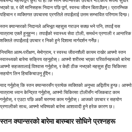
सबैभन्दा महत्त्वपूर्ण कुरा यो हो कि स्तन क्यान्सरको उपचार नाटकीय रूपमा सुधार
भएको छ, र धेरै मानिसहरू निदान पछि पूर्ण, स्वस्थ जीवन बिताउँछन्। प्रारम्भिक
पहिचान र व्यक्तिगत उपचारमा प्रगतिले तपाईंलाई उत्तम सम्भावित परिणाम दिन्छ।
स्तन क्यान्सरको निदानले अभिभूत महसुस गराउन सक्छ भने पनि, तपाईं यस
यात्रामा एक्लै हुनुहुन्न। तपाईंको स्वास्थ्य सेवा टोली, समर्थन प्रणाली र आन्तरिक
शक्तिले तपाईंलाई उपचार र निको हुने दिशामा मार्गदर्शन गर्नेछ।
नियमित आत्म-परीक्षण, मेमोग्राम, र स्वस्थ जीवनशैली कायम राखेर आफ्नो स्तन
स्वास्थ्यको बारेमा सक्रिय रहनुहोस्। आफ्नो शरीरमा भएका परिवर्तनहरूको बारेमा
आफ्नो सहजतालाई विश्वास गर्नुहोस्, र केही ठीक नभएको महसुस हुँदा चिकित्सा
सहयोग लिन हिचकिचाउनु हुँदैन।
याद गर्नुहोस् कि स्तन क्यान्सरसँग प्रत्येक व्यक्तिको अनुभव अद्वितीय हुन्छ। आफ्नो
यात्रामा ध्यान केन्द्रित गर्नुहोस्, आफ्नो चिकित्सा टोलीसँग नजिकबाट काम
गर्नुहोस्, र एउटा पछि अर्को चरणमा काम गर्नुहोस्। आजको उपचार र सहयोग
प्रणालीको साथ, आफ्नो भविष्यको बारेमा आशावादी हुने हरेक कारण छ।
स्तन क्यान्सरको बारेमा बारम्बार सोधिने प्रश्नहरू