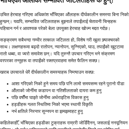
भाँचिएको औंलाका सम्भावित जटिलताहरू के हुन्?
उचित हेरचाह गरिएमा अधिकांश भाँचिएका औंलाहरू दीर्घकालीन समस्या बिना निको
हुन्छन्। यद्यपि, सम्भावित जटिलताहरू बुझ्नाले तपाईंलाई चेतावनी चिन्हहरू
पहिचान गर्न र आवश्यक परेको बेला उपयुक्त हेरचाह खोज्न मद्दत गर्दछ।
सङ्क्रमण सबैभन्दा गम्भीर तत्काल जटिलता हो, विशेष गरी खुला फ्र्याक्चरको
साथ। लक्षणहरूमा बढ्दो रातोपन, न्यानोपन, सुन्निएको, घाउ, तपाईंको खुट्टामा
रातो धब्बा, वा ज्वरो समावेश छन्। यदि तुरुन्तै उपचार गरिएन भने संक्रमण
वरपरका तन्तुहरू वा तपाईंको रक्तप्रवाहमा समेत फैलिन सक्छ।
खराब उपचारले धेरै दीर्घकालीन समस्याहरू निम्त्याउन सक्छ:
आशा गरिएको निको हुने समय पछि पनि लामो समयसम्म रहने पुरानो पीडा
औंलाको जोर्नीमा कडापन वा गतिशीलताको दायरा कम हुनु
पछि वर्षौंमा घाइते जोर्नीमा अर्थराइटिस विकास हुनु
हड्डीहरू गलत स्थितिमा निको भएमा स्थायी विकृति
नर्भ क्षतिले निरन्तर सुन्नपन वा झमझमाहट हुनु
कहिलेकाहीँ, भाँचिएका हड्डीका टुक्राहरू राम्ररी जोडिँदैनन्, जसलाई ननयूनियन