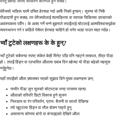
वस्तु खस्दा जस्ता साधारण कारणले हुन सक्छ।
धेरैजसो भ्वाँहरू घरमै उचित हेरचाह गर्दा आफैं निको हुन्छन्। सुरुमा यो निकै
पीडादायी हुन सक्छ, तर धेरैजसोलाई शल्यक्रिया वा व्यापक चिकित्सा उपचारको
आवश्यकता पर्दैन। के आशा गर्ने भन्ने बुझ्नाले तपाईंलाई चोटलाई आत्मविश्वासपूर्वक
व्यवस्थापन गर्न र कहिले पेशेवर हेरचाह चाहिने हो भनेर थाहा पाउन मद्दत गर्दछ।
भ्वाँ टुटेको लक्षणहरू के के हुन्?
भ्वाँ टुटेको सबैभन्दा स्पष्ट संकेत केही मिनेट पछि पनि नहट्ने तत्काल, तीव्र पीडा
हो। तपाईं हिंड्न वा प्रभावित औंलामा दबाब दिन खोज्दा यो पीडा बढेको महसुस
गर्नुहुनेछ।
यहाँ तपाईंको औंला फ्र्याक्चर भएको सुझाव दिने मुख्य लक्षणहरू छन्:
गम्भीर पीडा जुन सुरुको चोटपटक भन्दा परसम्म रहन्छ
औंलाको वरिपरि छिटो विकास हुने सुजन
निलडाम वा रंग परिवर्तन, प्रायः बैजनी वा कालो देखिन्छ
त्यो खुट्टामा हिंड्न वा तौल बोक्न गाह्रो हुनु
असामान्य कोणमा बांगो वा बंग्याइएको देखिने औंला