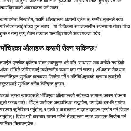
भनिन्छ। यो दुर्लभ जटिलताको लागि हड्डीको राम्रोसँग निको हुन प्रेरित गर्न
शल्यक्रियाको आवश्यकता पर्न सक्छ।
कम्पार्टमेन्ट सिन्ड्रोम, यद्यपि औंलाहरूमा अत्यन्तै दुर्लभ छ, गम्भीर सुजनले रक्त
परिसंचरणलाई रोक्दा हुन सक्छ। यो चिकित्सा आपतकालीन अवस्थामा तीव्र पीडा
हुन्छ र तन्तु मृत्यु रोक्न तत्काल शल्यक्रियाको आवश्यकता पर्दछ।
भाँचिएका औंलाहरू कसरी रोक्न सकिन्छ?
तपाईंले प्रत्येक दुर्घटना रोक्न सक्नुहुन्न भने पनि, साधारण सावधानीले तपाईंको
औंला भाँचिने जोखिमलाई उल्लेखनीय रूपमा कम गर्न सक्छ। अधिकांश रोकथाम
रणनीतिहरू सुरक्षित वातावरण सिर्जना गर्ने र गतिविधिहरूको क्रममा तपाईंको
खुट्टालाई सुरक्षित गर्नेमा केन्द्रित हुन्छन्।
घरको सुरक्षा उपायहरूले भाँचिएका औंलाहरूको सबैभन्दा सामान्य कारण रोक्नमा
ठूलो फरक पार्छ। हिँड्ने बाटोहरू अव्यवस्थित राख्नुहोस्, तपाईंको घरभरि पर्याप्त
प्रकाश सुनिश्चित गर्नुहोस्, र हलवे र बाथरूममा नाइटलाइटहरू प्रयोग गर्ने विचार
गर्नुहोस्। विशेष गरी बारम्बार यात्रा गरिने क्षेत्रहरूमा स्पष्ट बाटाहरू सिर्जना गर्न
फर्निचर मिलाउनुहोस्।