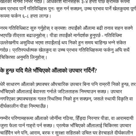
खेलको मागमा निर्भर गर्दछ। अधिकांश मानिसहरू ३-४ हप्ता पछि क्रमिक रूपमा
कम प्रभाव पार्ने गतिविधिहरू पुनः सुरु गर्न सक्छन्, उच्च प्रभाव पार्ने खेलकुदमा पूर्ण
रूपमा फर्कन ६-८ हप्ता लाग्छ।
नरम गतिविधिबाट सुरु गर्नुहोस् र क्रमशः तपाईंको औंलामा बढी तनाव सहन सक्ने
भएपछि तीव्रता बढाउनुहोस्। पीडा तपाईंको मार्गदर्शक हुनुपर्छ - गतिविधिमा
उल्लेखनीय असुविधा भएमा तपाईंलाई थप निको हुन समय चाहिन्छ भन्ने संकेत
गर्दछ। प्रतिस्पर्धात्मक खेलकुद वा उच्च प्रभाव गतिविधिहरूमा फर्कनु अघि सधैं
चिकित्सा अनुमति लिनुहोस्।
के हुन्छ यदि मैले भाँचिएको औंलाको उपचार गर्दिनँ?
धेरै साधारण औंलाको फ्र्याक्चर औपचारिक उपचार बिना पनि राम्ररी निको हुन्छ, तर
भाँचिएको औंलालाई बेवास्ता गर्नाले जटिलताहरू निम्त्याउन सक्छ। उपचार
नगरिएका फ्र्याक्चरहरू गलत स्थितिमा निको हुन सक्छन्, जसले स्थायी विकृति वा
दीर्घकालीन पीडा निम्त्याउँछ।
गम्भीर परिणामहरूमा औंलाको जोर्नीमा गठिया, हिँड्दा निरन्तर पीडा, वा आरामदायी
जुत्ता फेला पार्न गाह्रो पर्न सक्छ। प्रत्येक भाँचिएको औंलालाई चिकित्सा उपचार
चाहिँदैन भने पनि, आराम, बरफ र सुरक्षा सहितको उचित घर हेरचाहले दीर्घकालीन