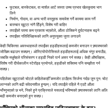
फुटबल, बास्केटबल, वा मार्शल आर्ट जस्ता उच्च प्रभाव खेलकुदमा भाग
लिने
निर्माण, गोदाम, वा अन्य भारी वस्तुहरू समावेश गर्ने काममा काम गर्ने
बारम्बार खुट्टा नांगै हिँड्ने, विशेष गरी बाहिर
तपाईंको घरमा कम प्रकाश भएकोले, औंला ठोक्किने दुर्घटनाहरू बढ्ने
तपाईंका गतिविधिहरूको लागि अनुपयुक्त जुत्ता लगाउने
केही चिकित्सा अवस्थाहरूले तपाईंका हड्डीहरूलाई कमजोर बनाउन र फ्र्याक्चरको
जोखिम बढाउन सक्छन्। ओस्टियोपोरोसिसले हड्डीहरूलाई अधिक भंगुर बनाउँछ,
जबकि मधुमेहले परिसंचरण र हड्डी निको पार्न असर गर्न सक्छ। केही औषधिहरू,
विशेष गरी दीर्घकालीन स्टेरॉइड प्रयोगले, हड्डीको शक्तिमा पनि सम्झौता गर्न
सक्छ।
पहिलेका खुट्टाको चोटले कहिलेकाहीँ कमजोर ठाउँहरू सिर्जना गर्दछ जुन पुन: चोट
लाग्नको लागि बढी संवेदनशील हुन्छन्। यदि तपाईंले पहिले नै एउटै औंला
भाँच्नुभएको छ भने, निको हुने प्रक्रियाले यसलाई भविष्यको फ्र्याक्चरको लागि अलि
बढी कमजोर बनाएको हुन सक्छ।