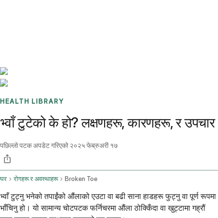
Benchmarks
Stories
FAQ
Sign up / Log in
HEALTH LIBRARY
भ्वाँ टुटेको के हो? लक्षणहरू, कारणहरू, र उपचार
पछिल्लो पटक अपडेट गरिएको
२०२५ फेब्रुअरी १७
घर
रोगहरू र अवस्थाहरू
Broken Toe
भ्वाँ टुट्नु भनेको तपाईंको औंलाको एउटा वा बढी साना हाडहरू फुट्नु वा पूर्ण रूपमा
भाँचिनु हो। यो सामान्य चोटपटक फर्निचरमा औंला ठोक्किँदा वा खुट्टामा गह्रौं