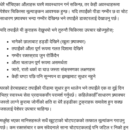
धेरै भाँचिएका औंलाहरू घरमै व्यवस्थापन गर्न सकिन्छ, तर केही अवस्थाहरूमा
पेशेवर चिकित्सा मूल्याङ्कन आवश्यक हुन्छ। यदि तपाईंको पीडा गम्भीर छ वा चोट
साधारण फ्र्याक्चर भन्दा गम्भीर देखिन्छ भने तपाईंले डाक्टरलाई देखाउनु पर्छ।
यदि तपाईंले यी कुराहरू देख्नुभयो भने तुरुन्तै चिकित्सा उपचार खोज्नुहोस्:
भागेको छालाबाट हड्डी देखिने (खुला फ्र्याक्चर)
तपाईंको औंला पूर्ण रूपमा गलत दिशामा देखिने
गम्भीर रक्तस्राव जुन रोकिँदैन
औंला चलाउन पूर्ण रूपमा असमर्थता
ज्वरो, रातो धर्का वा घाउ जस्ता संक्रमणका लक्षणहरू
केही घण्टा पछि पनि सुन्नपन वा झमझमाट सुधार नहुने
घरको हेरचाहबाट तपाईंको पीडामा सुधार हुन थालेन भने तपाईंले एक वा दुई दिन
भित्र स्वास्थ्य सेवा प्रदायकसँग परामर्श गर्नुपर्छ। कहिलेकाहीँ साधारण फ्र्याक्चर
जस्तो लाग्ने कुरामा जोर्नीको क्षति वा धेरै हड्डीका टुक्राहरू समावेश हुन सक्छ
जसलाई पेशेवर उपचार चाहिन्छ।
मधुमेह भएका मानिसहरूले सधैं खुट्टाको चोटपटकको तत्काल मूल्यांकन गराउनु
पर्छ। कम रक्तसंचार र कम संवेदनाले साना चोटपटकलाई पनि जटिल र निको हुन