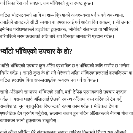
गर्न सिफारिस गर्न सक्छन्, जब भाँचिएको कुरा स्पष्ट हुन्छ।
जटिल चोटपटकको लागि वा शल्यक्रियाको आवश्यकता पर्न सक्ने अवस्थामा,
तपाईंको डाक्टरले सीटी स्क्यान वा एमआरआई गर्न आदेश दिन सक्छन् । यी उन्नत
इमेजिङ परीक्षणहरूले हड्डीका टुक्राहरू, जोर्नीको संलग्नता वा भाँचिएको
वरिपरिको नरम ऊतकको क्षति बारे थप विस्तृत जानकारी प्रदान गर्दछ।
भ्वाँटो भाँचिएको उपचार के हो?
भ्वाँटो भाँचिएको उपचार कुन औँला प्रभावित छ र भाँचिएको कति गम्भीर छ भन्नेमा
निर्भर गर्दछ । राम्रो कुरा के हो भने धेरैजसो औँला भाँचिएकाहरूलाई शल्यक्रिया वा
जटिल हस्तक्षेप बिना सफलतापूर्वक व्यवस्थापन गर्न सकिन्छ।
सानो औँलाको साधारण भाँचिएको लागि, बडी टेपिङ प्रभावकारी उपचार प्रदान
गर्दछ । यसमा घाइते औँलालाई छेउको स्वस्थ औँलामा नरम तरिकाले टेप गर्नु
समावेश छ, जुन प्राकृतिक स्प्लिन्टको रूपमा काम गर्दछ । मेडिकल टेप वा
एथलेटिक टेप प्रयोग गर्नुहोस्, छालामा जलन हुन नदिन औँलाहरूको बीचमा गोज वा
कपासका सानो टुक्राहरू राख्नुहोस्।
ठूलो औंला भाँचिँदा धेरै संरचनात्मक सहारा चाहिन्छ किनभने हिँड्दा यस औंलाले