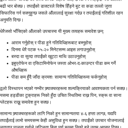
बढी भार बोक्छ। तपाईंको डाक्टरले विशेष हिँड्ने बुट वा कडा तल्लो जुत्ता
सिफारिस गर्न सक्नुहुन्छ जसले औंलालाई सुरक्षा गर्दछ र तपाईंलाई गतिशील रहन
अनुमति दिन्छ।
धेरैजसो भाँचिएको औंलाको उपचारमा यी मुख्य तत्वहरू समावेश छन्:
आराम गर्नुहोस् र पीडा हुने गतिविधिहरूबाट बच्नुहोस्
दिनमा धेरै पटक १५-२० मिनेटसम्म आइस लगाउनुहोस्
बस्दा वा सुत्दा तपाईंको खुट्टा माथि उठाउनुहोस्
इबुप्रोफेन वा एसिटामिनोफेन जस्ता ओभर-द-काउन्टर पीडा कम गर्ने
औषधिहरू
पीडा कम हुँदै जाँदा क्रमशः सामान्य गतिविधिहरूमा फर्कनुहोस्
ठूलो विस्थापन भएको गम्भीर फ्र्याक्चरहरूमा शल्यक्रियाको आवश्यकता पर्न सक्छ।
यसमा हड्डीका टुक्राहरू निको हुँदा उचित स्थितिमा राख्न पिन, स्क्रू वा साना
प्लेटहरू राख्नु समावेश हुन सक्छ।
सामान्य फ्र्याक्चरहरूको लागि निको हुन सामान्यतया ४-६ हप्ता लाग्छ, यद्यपि
तपाईंलाई लामो समयसम्म केही असुविधा हुन सक्छ। तपाईंको उपचार योजनालाई
लगातार पालना गर्नाले जटिलता बिना पूर्ण रूपमा निको हुने उत्तम अवसर दिन्छ।