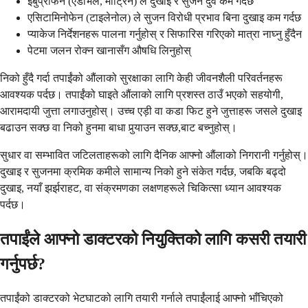
इबुप्रोफेन (एडभिल, मोट्रिन) ले दुखाइ र सुजन दुवै कम गर्दछ
एसिटामिनोफेन (टाइलेनोल) ले सुजन विरोधी प्रभाव बिना दुखाइ कम गर्दछ
प्याकेज निर्देशनहरू पालना गर्नुहोस् र सिफारिस गरिएको मात्रा नाघ्नु हुँदैन
पेटमा जलन रोक्न खानासँग औषधि लिनुहोस्
निको हुँदै गर्दा तपाईंको औंलाको सुरक्षाका लागि केही जीवनशैली परिवर्तनहरू
आवश्यक पर्दछ। तपाईंको घाइते औंलाको लागि प्रशस्त ठाउँ भएको सहयोगी,
आरामदायी जुत्ता लगाउनुहोस्। उच्च एड़ी वा कडा फिट हुने जुत्ताहरू जसले दुखाइ
बढाउन सक्छ वा निको हुनमा बाधा पुर्‍याउन सक्छ,बाट बच्नुहोस्।
सुधार वा सम्भावित जटिलताहरूको लागि दैनिक आफ्नो औंलाको निगरानी गर्नुहोस्।
दुखाइ र सुजनमा क्रमिक कमीले सामान्य निको हुने संकेत गर्दछ, जबकि बढ्दो
दुखाइ, नयाँ झर्झराहट, वा संक्रमणका लक्षणहरूले चिकित्सा ध्यान आवश्यक
पर्दछ।
तपाईंले आफ्नो डाक्टरको नियुक्तिको लागि कसरी तयारी
गर्नुपर्छ?
तपाईंको डाक्टरको भेटघाटको लागि तयारी गर्नाले तपाईंलाई आफ्नो भाँचिएको