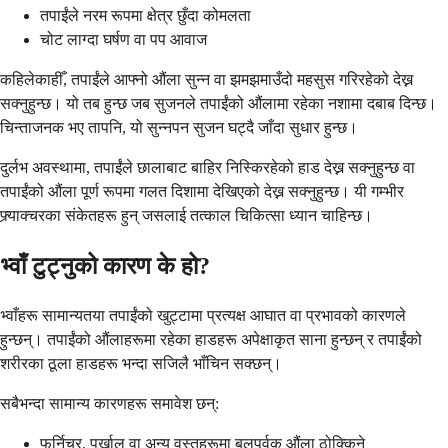
तपाईंले नरम रूपमा क्षेत्र छुँदा कोमलता
चोट लाग्दा घर्षण वा पप आवाज
कहिलेकाहीँ, तपाईंले आफ्नो औंला सुन्न वा झमझमाउँदो महसुस गरिरहेको देख्न
सक्नुहुन्छ। यो तब हुन्छ जब सुजनले तपाईंको औंलामा रहेका नशामा दबाब दिन्छ।
चिन्ताजनक भए तापनि, यो सुन्नपन सुजन घट्दै जाँदा सुधार हुन्छ।
दुर्लभ अवस्थामा, तपाईंले छालाबाट बाहिर निस्किरहेको हाड देख्न सक्नुहुन्छ वा
तपाईंको औंला पूर्ण रूपमा गलत दिशामा देखिएको देख्न सक्नुहुन्छ। यी गम्भीर
फ्र्याक्चरका संकेतहरू हुन् जसलाई तत्काल चिकित्सा ध्यान चाहिन्छ।
भ्वाँ टुट्नुको कारण के हो?
भ्वाँहरू सामान्यतया तपाईंको खुट्टामा प्रत्यक्ष आघात वा प्रभावको कारणले
हुन्छन्। तपाईंको औंलाहरूमा रहेका हाडहरू अपेक्षाकृत साना हुन्छन् र तपाईंको
शरीरका ठूला हाडहरू भन्दा सजिलै भाँचिन सक्छन्।
सबैभन्दा सामान्य कारणहरू समावेश छन्:
फर्निचर, पर्खाल वा अन्य वस्तुहरूमा बलपूर्वक औंला ठोक्किने