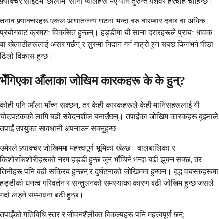
फ्र्याक्चर साइटमा छालामा साना प्वालहरू भए पनि तुरुन्तै पेशेवर हेरचाह चाहिन्छ।
तनाव फ्र्याक्चरहरू एकल आघातजन्य घटना भन्दा बरु बारम्बार दबाब वा अधिक
प्रयोगबाट क्रमशः विकसित हुन्छन्। हड्डीमा यी साना दरारहरूले प्रायः धावक
वा खेलाडीहरूलाई असर गर्छन् र सुरुमा निदान गर्न गाह्रो हुन सक्छ किनभने पीडा
ढिलो विकास हुन्छ।
भेँगिएका औंलाका जोखिम कारकहरू के के हुन्?
कोही पनि औंला भाँच्न सक्छन्, तर केही कारकहरूले केही मानिसहरूलाई यी
चोटपटकको लागि बढी संवेदनशील बनाउँछन्। तपाईंका जोखिम कारकहरू बुझ्नाले
तपाईं उपयुक्त सावधानी अपनाउन सक्नुहुन्छ।
उमेरले फ्र्याक्चर जोखिममा महत्त्वपूर्ण भूमिका खेल्छ। बालबालिका र
किशोरकिशोरीहरूको नरम हड्डी हुन्छ जुन भाँचिने भन्दा बढी झुक्न सक्छ, तर
तिनीहरू पनि बढी सक्रिय हुन्छन् र दुर्घटनाको जोखिममा हुन्छन्। वृद्ध वयस्कहरूमा
हड्डीको घनत्व परिवर्तन र सन्तुलनको समस्याका कारण बढी जोखिम हुन्छ जसले
गर्दा लड्ने सम्भावना बढी हुन्छ।
तपाईंको गतिविधि स्तर र जीवनशैलीका विकल्पहरू पनि महत्त्वपूर्ण छन्: