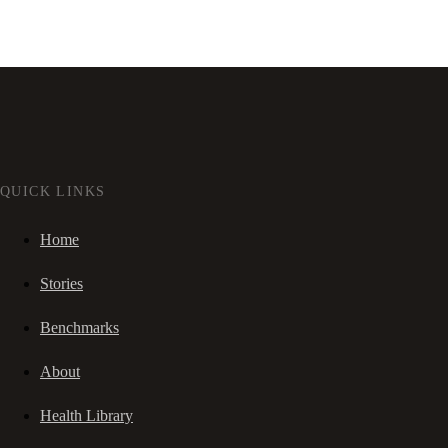
QUICK LINKS
Home
Stories
Benchmarks
About
Health Library