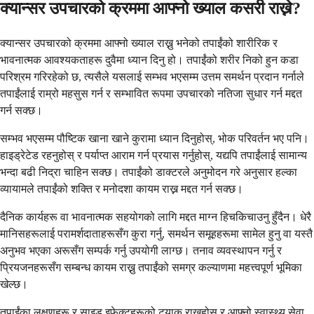
क्यान्सर उपचारको क्रममा आफ्नो ख्याल कसरी राख्ने?
क्यान्सर उपचारको क्रममा आफ्नो ख्याल राख्नु भनेको तपाईंको शारीरिक र
भावनात्मक आवश्यकताहरू दुवैमा ध्यान दिनु हो। तपाईंको शरीर निको हुन कडा
परिश्रम गरिरहेको छ, त्यसैले यसलाई सम्भव भएसम्म उत्तम समर्थन प्रदान गर्नाले
तपाईंलाई राम्रो महसुस गर्न र सम्भावित रूपमा उपचारको नतिजा सुधार गर्न मद्दत
गर्न सक्छ।
सम्भव भएसम्म पौष्टिक खाना खाने कुरामा ध्यान दिनुहोस्, भोक परिवर्तन भए पनि।
हाइड्रेटेड रहनुहोस् र पर्याप्त आराम गर्न प्रयास गर्नुहोस्, यद्यपि तपाईंलाई सामान्य
भन्दा बढी निद्रा चाहिन सक्छ। तपाईंको डाक्टरले अनुमोदन गरे अनुसार हल्का
व्यायामले तपाईंको शक्ति र मनोदशा कायम राख्न मद्दत गर्न सक्छ।
दैनिक कार्यहरू वा भावनात्मक सहयोगको लागि मद्दत माग्न हिचकिचाउनु हुँदैन। धेरै
मानिसहरूलाई परामर्शदाताहरूसँग कुरा गर्नु, समर्थन समूहहरूमा सामेल हुनु वा यस्तै
अनुभव भएका अरूसँग सम्पर्क गर्नु उपयोगी लाग्छ। तनाव व्यवस्थापन गर्नु र
प्रियजनहरूसँग सम्बन्ध कायम राख्नु तपाईंको समग्र कल्याणमा महत्त्वपूर्ण भूमिका
खेल्छ।
तपाईंका लक्षणहरू र साइड इफेक्टहरूको ट्र्याक राख्नुहोस् र आफ्नो स्वास्थ्य सेवा