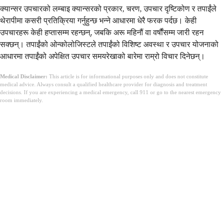
क्यान्सर उपचारको लम्बाइ क्यान्सरको प्रकार, चरण, उपचार दृष्टिकोण र तपाईंले
थेरापीमा कसरी प्रतिक्रिया गर्नुहुन्छ भन्ने आधारमा धेरै फरक पर्दछ। केही
उपचारहरू केही हप्तासम्म रहन्छन्, जबकि अरू महिनौं वा वर्षौंसम्म जारी रहन
सक्छन्। तपाईंको ओन्कोलोजिस्टले तपाईंको विशिष्ट अवस्था र उपचार योजनाको
आधारमा तपाईंको अपेक्षित उपचार समयरेखाको बारेमा राम्रो विचार दिनेछन्।
Medical Disclaimer:
This article is for informational purposes only and does not constitute
medical advice. Always consult a qualified healthcare provider for diagnosis and treatment
decisions. If you are experiencing a medical emergency, call 911 or go to the nearest emergency
room immediately.