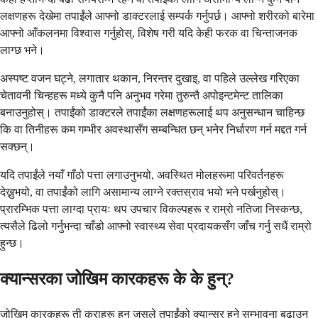
लक्षणहरू देखेमा तपाईंले आफ्नो डाक्टरलाई सम्पर्क गर्नुपर्छ। आफ्नो शरीरको बारेमा
आफ्नो आँकलनमा विश्वास गर्नुहोस्, विशेष गरी यदि केही फरक वा चिन्ताजनक
लाग्छ भने।
अस्पष्ट वजन घट्ने, लगातार थकान, निरन्तर दुखाइ, वा पहिले उल्लेख गरिएका
चेतावनी चिन्हहरू मध्ये कुनै पनि अनुभव गरेमा तुरुन्तै अपोइन्टमेन्ट तालिका
बनाउनुहोस्। तपाईंको डाक्टरले तपाईंका लक्षणहरूलाई थप अनुसन्धान चाहिन्छ
कि वा तिनीहरू कम गम्भीर अवस्थासँग सम्बन्धित छन् भनेर निर्धारण गर्न मद्दत गर्न
सक्छन्।
यदि तपाईंले नयाँ गाँठो पत्ता लगाउनुभयो, अवस्थित मोलहरूमा परिवर्तनहरू
देख्नुभयो, वा तपाईंको लागि असामान्य लाग्ने रक्तस्राव भयो भने पर्खनुहोस्।
प्रारम्भिक पत्ता लाग्दा प्रायः थप उपचार विकल्पहरू र राम्रो नतिजा निस्कन्छ,
त्यसैले ढिलो गर्नुभन्दा चाँडो आफ्नो स्वास्थ्य सेवा प्रदायकसँग जाँच गर्नु सधैं राम्रो
हुन्छ।
क्यान्सरका जोखिम कारकहरू के के हुन्?
जोखिम कारकहरू ती कुराहरू हुन् जसले तपाईंको क्यान्सर हुने सम्भावना बढाउन