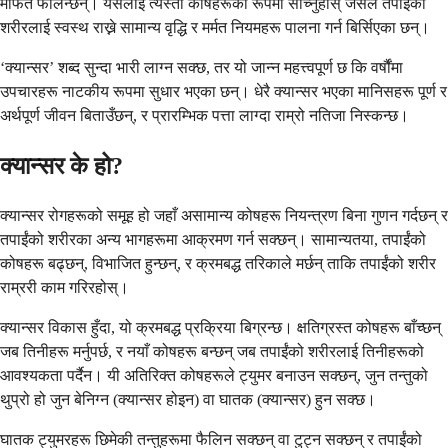
मार्फत फैलिन्छन्। यसलाई त्यस्ता कोषहरूको रूपमा सोच्नुहोस् जसले तपाईंको
शरीरलाई स्वस्थ राख्ने सामान्य वृद्धि र मर्मत नियमहरू पालना गर्न बिर्सिएका छन्।
‘क्यान्सर’ शब्द सुन्दा भारी लाग्न सक्छ, तर यो जान्न महत्त्वपूर्ण छ कि वर्षौंमा
उपचारहरू नाटकीय रूपमा सुधार भएका छन्। धेरै क्यान्सर भएका मानिसहरू पूर्ण र
अर्थपूर्ण जीवन बिताउँछन्, र प्रारम्भिक पत्ता लाग्दा राम्रो नतिजा निस्कन्छ।
क्यान्सर के हो?
क्यान्सर रोगहरूको समूह हो जहाँ असामान्य कोषहरू नियन्त्रण बिना गुणन गर्दछन् र
तपाईंको शरीरका अन्य भागहरूमा आक्रमण गर्न सक्छन्। सामान्यतया, तपाईंको
कोषहरू बढ्छन्, विभाजित हुन्छन्, र क्रमबद्ध तरिकाले मर्छन् ताकि तपाईंको शरीर
राम्ररी काम गरिरहोस्।
क्यान्सर विकास हुँदा, यो क्रमबद्ध प्रक्रिया बिग्रन्छ। क्षतिग्रस्त कोषहरू बाँच्छन्
जब तिनीहरू मर्नुपर्छ, र नयाँ कोषहरू बन्छन् जब तपाईंको शरीरलाई तिनीहरूको
आवश्यकता पर्दैन। यी अतिरिक्त कोषहरूले ट्युमर बनाउन सक्छन्, जुन तन्तुको
थुप्रो हो जुन बेनिग्न (क्यान्सर होइन) वा घातक (क्यान्सर) हुन सक्छ।
घातक ट्युमरहरू छिमेकी तन्तुहरूमा फैलिन सक्छन् वा टुट्न सक्छन् र तपाईंको