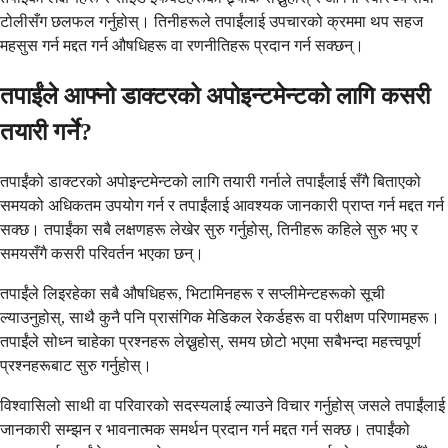
टोलीसँग छलफल गर्नुहोस्। तिनीहरूले तपाईंलाई उपचारको क्रममा थप सहज
महसुस गर्न मद्दत गर्न औषधिहरू वा रणनीतिहरू प्रदान गर्न सक्छन्।
तपाईंले आफ्नो डाक्टरको अपोइन्टमेन्टको लागि कसरी
तयारी गर्ने?
तपाईंको डाक्टरको अपोइन्टमेन्टको लागि तयारी गर्नाले तपाईंलाई सँगै बिताएको
समयको अधिकतम उपयोग गर्न र तपाईंलाई आवश्यक जानकारी प्राप्त गर्न मद्दत गर्न
सक्छ। तपाईंका सबै लक्षणहरू लेखेर सुरु गर्नुहोस्, तिनीहरू कहिले सुरु भए र
समयसँगै कसरी परिवर्तन भएका छन्।
तपाईंले लिइरहेका सबै औषधिहरू, भिटामिनहरू र सप्लीमेन्टहरूको सूची
ल्याउनुहोस्, साथै कुनै पनि प्रासंगिक मेडिकल रेकर्डहरू वा परीक्षण परिणामहरू।
तपाईंले सोध्न चाहेका प्रश्नहरू लेख्नुहोस्, समय छोटो भएमा सबैभन्दा महत्त्वपूर्ण
प्रश्नहरूबाट सुरु गर्नुहोस्।
विश्वासिलो साथी वा परिवारको सदस्यलाई ल्याउने विचार गर्नुहोस् जसले तपाईंलाई
जानकारी सम्झन र भावनात्मक समर्थन प्रदान गर्न मद्दत गर्न सक्छ। तपाईंको