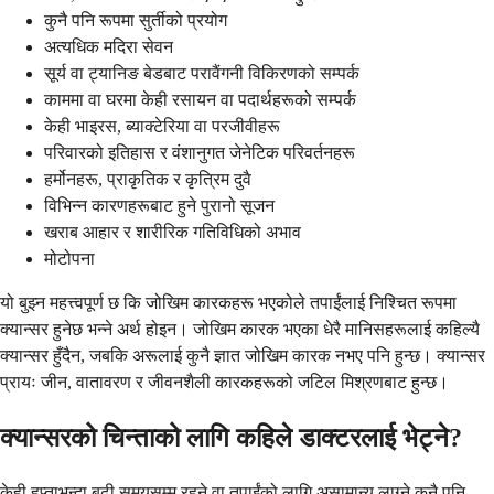
कुनै पनि रूपमा सुर्तीको प्रयोग
अत्यधिक मदिरा सेवन
सूर्य वा ट्यानिङ बेडबाट परावैंगनी विकिरणको सम्पर्क
काममा वा घरमा केही रसायन वा पदार्थहरूको सम्पर्क
केही भाइरस, ब्याक्टेरिया वा परजीवीहरू
परिवारको इतिहास र वंशानुगत जेनेटिक परिवर्तनहरू
हर्मोनहरू, प्राकृतिक र कृत्रिम दुवै
विभिन्न कारणहरूबाट हुने पुरानो सूजन
खराब आहार र शारीरिक गतिविधिको अभाव
मोटोपना
यो बुझ्न महत्त्वपूर्ण छ कि जोखिम कारकहरू भएकोले तपाईंलाई निश्चित रूपमा
क्यान्सर हुनेछ भन्ने अर्थ होइन। जोखिम कारक भएका धेरै मानिसहरूलाई कहिल्यै
क्यान्सर हुँदैन, जबकि अरूलाई कुनै ज्ञात जोखिम कारक नभए पनि हुन्छ। क्यान्सर
प्रायः जीन, वातावरण र जीवनशैली कारकहरूको जटिल मिश्रणबाट हुन्छ।
क्यान्सरको चिन्ताको लागि कहिले डाक्टरलाई भेट्ने?
केही हप्ताभन्दा बढी समयसम्म रहने वा तपाईंको लागि असामान्य लाग्ने कुनै पनि