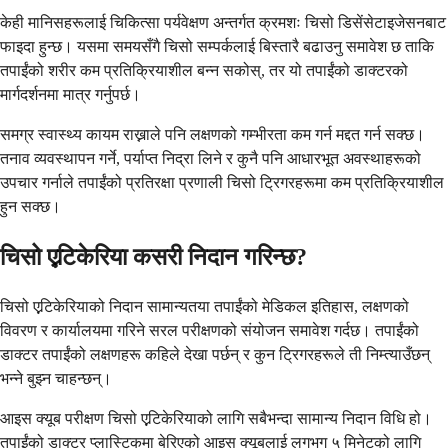
केही मानिसहरूलाई चिकित्सा पर्यवेक्षण अन्तर्गत क्रमशः चिसो डिसेंसेटाइजेसनबाट
फाइदा हुन्छ। यसमा समयसँगै चिसो सम्पर्कलाई बिस्तारै बढाउनु समावेश छ ताकि
तपाईंको शरीर कम प्रतिक्रियाशील बन्न सकोस्, तर यो तपाईंको डाक्टरको
मार्गदर्शनमा मात्र गर्नुपर्छ।
समग्र स्वास्थ्य कायम राख्नाले पनि लक्षणको गम्भीरता कम गर्न मद्दत गर्न सक्छ।
तनाव व्यवस्थापन गर्ने, पर्याप्त निद्रा लिने र कुनै पनि आधारभूत अवस्थाहरूको
उपचार गर्नाले तपाईंको प्रतिरक्षा प्रणाली चिसो ट्रिगरहरूमा कम प्रतिक्रियाशील
हुन सक्छ।
चिसो एर्‍टिकेरिया कसरी निदान गरिन्छ?
चिसो एर्‍टिकेरियाको निदान सामान्यतया तपाईंको मेडिकल इतिहास, लक्षणको
विवरण र कार्यालयमा गरिने सरल परीक्षणको संयोजन समावेश गर्दछ। तपाईंको
डाक्टर तपाईंको लक्षणहरू कहिले देखा पर्छन् र कुन ट्रिगरहरूले ती निम्त्याउँछन्
भन्ने बुझ्न चाहन्छन्।
आइस क्यूब परीक्षण चिसो एर्‍टिकेरियाको लागि सबैभन्दा सामान्य निदान विधि हो।
तपाईंको डाक्टर प्लास्टिकमा बेरिएको आइस क्यूबलाई लगभग ५ मिनेटको लागि