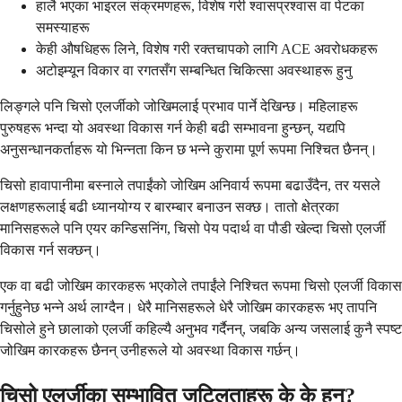
हालै भएका भाइरल संक्रमणहरू, विशेष गरी श्वासप्रश्वास वा पेटका
समस्याहरू
केही औषधिहरू लिने, विशेष गरी रक्तचापको लागि ACE अवरोधकहरू
अटोइम्यून विकार वा रगतसँग सम्बन्धित चिकित्सा अवस्थाहरू हुनु
लिङ्गले पनि चिसो एलर्जीको जोखिमलाई प्रभाव पार्ने देखिन्छ। महिलाहरू
पुरुषहरू भन्दा यो अवस्था विकास गर्न केही बढी सम्भावना हुन्छन्, यद्यपि
अनुसन्धानकर्ताहरू यो भिन्नता किन छ भन्ने कुरामा पूर्ण रूपमा निश्चित छैनन्।
चिसो हावापानीमा बस्नाले तपाईंको जोखिम अनिवार्य रूपमा बढाउँदैन, तर यसले
लक्षणहरूलाई बढी ध्यानयोग्य र बारम्बार बनाउन सक्छ। तातो क्षेत्रका
मानिसहरूले पनि एयर कन्डिसनिंग, चिसो पेय पदार्थ वा पौडी खेल्दा चिसो एलर्जी
विकास गर्न सक्छन्।
एक वा बढी जोखिम कारकहरू भएकोले तपाईंले निश्चित रूपमा चिसो एलर्जी विकास
गर्नुहुनेछ भन्ने अर्थ लाग्दैन। धेरै मानिसहरूले धेरै जोखिम कारकहरू भए तापनि
चिसोले हुने छालाको एलर्जी कहिल्यै अनुभव गर्दैनन्, जबकि अन्य जसलाई कुनै स्पष्ट
जोखिम कारकहरू छैनन् उनीहरूले यो अवस्था विकास गर्छन्।
चिसो एलर्जीका सम्भावित जटिलताहरू के के हुन्?