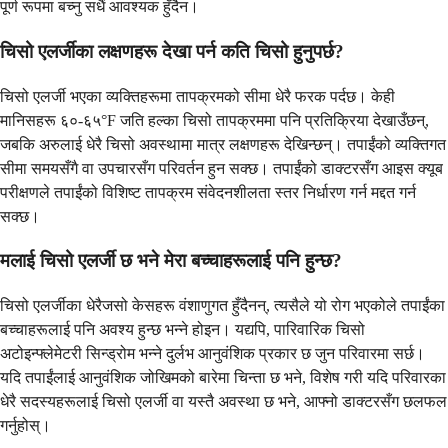
पूर्ण रूपमा बच्नु सधैं आवश्यक हुँदैन।
चिसो एलर्जीका लक्षणहरू देखा पर्न कति चिसो हुनुपर्छ?
चिसो एलर्जी भएका व्यक्तिहरूमा तापक्रमको सीमा धेरै फरक पर्दछ। केही
मानिसहरू ६०-६५°F जति हल्का चिसो तापक्रममा पनि प्रतिक्रिया देखाउँछन्,
जबकि अरुलाई धेरै चिसो अवस्थामा मात्र लक्षणहरू देखिन्छन्। तपाईंको व्यक्तिगत
सीमा समयसँगै वा उपचारसँग परिवर्तन हुन सक्छ। तपाईंको डाक्टरसँग आइस क्यूब
परीक्षणले तपाईंको विशिष्ट तापक्रम संवेदनशीलता स्तर निर्धारण गर्न मद्दत गर्न
सक्छ।
मलाई चिसो एलर्जी छ भने मेरा बच्चाहरूलाई पनि हुन्छ?
चिसो एलर्जीका धेरैजसो केसहरू वंशाणुगत हुँदैनन्, त्यसैले यो रोग भएकोले तपाईंका
बच्चाहरूलाई पनि अवश्य हुन्छ भन्ने होइन। यद्यपि, पारिवारिक चिसो
अटोइन्फ्लेमेटरी सिन्ड्रोम भन्ने दुर्लभ आनुवंशिक प्रकार छ जुन परिवारमा सर्छ।
यदि तपाईंलाई आनुवंशिक जोखिमको बारेमा चिन्ता छ भने, विशेष गरी यदि परिवारका
धेरै सदस्यहरूलाई चिसो एलर्जी वा यस्तै अवस्था छ भने, आफ्नो डाक्टरसँग छलफल
गर्नुहोस्।