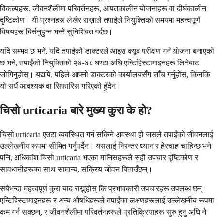
विकल्पहरू, जीवनशैलीमा परिवर्तनहरू, आपतकालीन योजनाहरू वा दीर्घकालीन
दृष्टिकोण। यी प्रश्नहरू लेखेर राख्नाले तपाईंले नियुक्तिको समयमा महत्त्वपूर्ण
विषयहरू बिर्सनुहुन्न भन्ने सुनिश्चित गर्दछ।
यदि सम्भव छ भने, यदि तपाईंको डाक्टरले आइस क्यूब परीक्षण गर्ने योजना बनाएको
छ भने, तपाईंको नियुक्तिको २४-४८ घण्टा अघि एन्टिहिस्टामाइनहरू लिनेबाट
जोगिनुहोस्। यद्यपि, पहिले आफ्नो डाक्टरको कार्यालयसँग जाँच गर्नुहोस्, किनकि
यो सधैं आवश्यक वा सिफारिस गरिएको हुँदैन।
चिसो urticaria बारे मुख्य कुरा के हो?
चिसो urticaria एउटा व्यवस्थित गर्न सकिने अवस्था हो जसले तपाईंको जीवनलाई
उल्लेखनीय रूपमा सीमित गर्नुपर्दैन। यसलाई निरन्तर ध्यान र हेरचाह चाहिन्छ भने
पनि, अधिकांश चिसो urticaria भएका मानिसहरूले सही उपचार दृष्टिकोण र
सावधानीहरूका साथ सामान्य, सक्रिय जीवन बिताउँछन्।
सबैभन्दा महत्त्वपूर्ण कुरा याद राख्नुहोस् कि प्रभावकारी उपचारहरू उपलब्ध छन्।
एन्टिहिस्टामाइनहरू र अन्य औषधिहरूले तपाईंका लक्षणहरूलाई उल्लेखनीय रूपमा
कम गर्न सक्छन्, र जीवनशैलीमा परिवर्तनहरूले प्रतिक्रियाहरू सुरु हुनु अघि नै