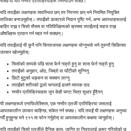
सक्छ वा थप गम्भीर प्रतिक्रियाहरू निम्त्याउन सक्छ।
यदि तपाईंका लक्षणहरू व्यवस्थित छन् तर निरन्तर छन् भने नियमित नियुक्ति
तालिका बनाउनुहोस्। तपाईंको डाक्टरले निदान पुष्टि गर्न, अन्य अवस्थाहरूलाई
बाहिर राख्न र चिसो मौसम वा गतिविधिहरूको क्रममा तपाईंलाई सहज राख्न
औषधिहरू प्रदान गर्न मद्दत गर्न सक्छन्।
यदि तपाईंलाई यी कुनै पनि चिन्ताजनक लक्षणहरू भोग्नुभयो भने तुरुन्तै चिकित्सा
उपचार खोज्नुहोस्:
चिसोको सम्पर्क पछि सास फेर्न गाह्रो हुनु वा सास फेर्न गाह्रो हुनु
तपाईंको अनुहार, ओठ, जिब्रो वा घाँटीको सुन्निनु
छिटो मुटुको धड्कन वा चक्कर लाग्नु
तपाईंको शरीरको ठूलो भागलाई ढाक्ने व्यापक दाद
गम्भीर प्रतिक्रियाहरू जुन केही घण्टा भित्र सुधार हुँदैनन्
यी लक्षणहरूले एनाफिलेक्सिस, एक गम्भीर एलर्जी प्रतिक्रिया जसलाई
आपतकालीन उपचार चाहिन्छ, संकेत गर्न सक्छ। यदि तपाईं यी लक्षणहरू अनुभव
गर्दै हुनुहुन्छ भने ९११ मा फोन गर्नुहोस् वा आपतकालीन कक्षमा जानुहोस्।
यदि तपाईंको चिसो एलर्जीले दैनिक काम, जागिर वा निद्रालाई असर गरिरहेको छ