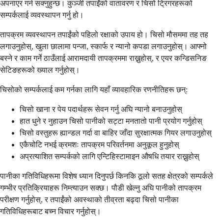
अपनाएर गर्न सक्नुहुन्छ। कुञ्जी तपाईंको वातावरण र चिसो ट्रिगरहरूको
सम्पर्कलाई व्यवस्थापन गर्नु हो।
तापक्रम व्यवस्थापन तपाईंको पहिलो रक्षाको उपाय हो। चिसो मौसममा तह तह
लगाउनुहोस्, खुला छालामा पन्जा, स्कार्फ र न्यानो कपडा लगाउनुहोस्। आफ्नो
बस्ने र काम गर्ने ठाउँलाई आरामदायी तापक्रममा राख्नुहोस्, र एयर कन्डिसनिङ
सेटिङहरूको ख्याल गर्नुहोस्।
चिसोको सम्पर्कलाई कम गर्नका लागि यहाँ व्यावहारिक रणनीतिहरू छन्:
चिसो खाना र पेय पदार्थहरू सेवन गर्नु अघि न्यानो बनाउनुहोस्
हात धुने र नुहाउन चिसो पानीको सट्टा मनतातो पानी प्रयोग गर्नुहोस्
चिसो वस्तुहरू ह्यान्डल गर्दा वा बाहिर जाँदा सुरक्षात्मक गियर लगाउनुहोस्
एकैचोटि नभई क्रमशः तापक्रम परिवर्तनमा अनुकूल हुनुहोस्
अप्रत्याशित सम्पर्कको लागि एन्टिहिस्टामाइन औषधि तयार राख्नुहोस्
पानीका गतिविधिहरूमा विशेष ध्यान दिनुपर्छ किनकि ठूलो सतह क्षेत्रको सम्पर्कले
गम्भीर प्रतिक्रियाहरू निम्त्याउन सक्छ। पौडी खेल्नु अघि पानीको तापक्रम
परीक्षण गर्नुहोस्, र तपाईंको अवस्थाको तीव्रता बढ्दा चिसो पानीका
गतिविधिहरूबाट बच्न विचार गर्नुहोस्।