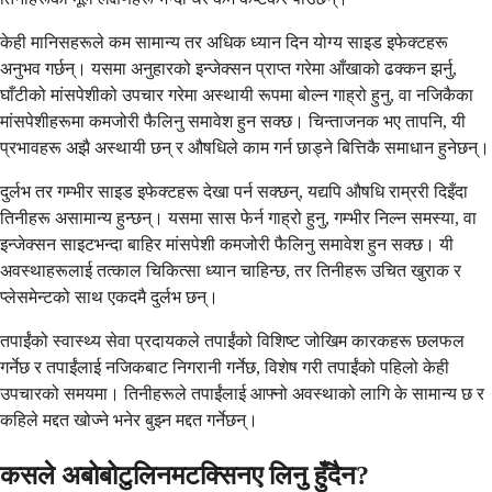
केही मानिसहरूले कम सामान्य तर अधिक ध्यान दिन योग्य साइड इफेक्टहरू
अनुभव गर्छन्। यसमा अनुहारको इन्जेक्सन प्राप्त गरेमा आँखाको ढक्कन झर्नु,
घाँटीको मांसपेशीको उपचार गरेमा अस्थायी रूपमा बोल्न गाह्रो हुनु, वा नजिकैका
मांसपेशीहरूमा कमजोरी फैलिनु समावेश हुन सक्छ। चिन्ताजनक भए तापनि, यी
प्रभावहरू अझै अस्थायी छन् र औषधिले काम गर्न छाड्ने बित्तिकै समाधान हुनेछन्।
दुर्लभ तर गम्भीर साइड इफेक्टहरू देखा पर्न सक्छन्, यद्यपि औषधि राम्ररी दिइँदा
तिनीहरू असामान्य हुन्छन्। यसमा सास फेर्न गाह्रो हुनु, गम्भीर निल्न समस्या, वा
इन्जेक्सन साइटभन्दा बाहिर मांसपेशी कमजोरी फैलिनु समावेश हुन सक्छ। यी
अवस्थाहरूलाई तत्काल चिकित्सा ध्यान चाहिन्छ, तर तिनीहरू उचित खुराक र
प्लेसमेन्टको साथ एकदमै दुर्लभ छन्।
तपाईंको स्वास्थ्य सेवा प्रदायकले तपाईंको विशिष्ट जोखिम कारकहरू छलफल
गर्नेछ र तपाईंलाई नजिकबाट निगरानी गर्नेछ, विशेष गरी तपाईंको पहिलो केही
उपचारको समयमा। तिनीहरूले तपाईंलाई आफ्नो अवस्थाको लागि के सामान्य छ र
कहिले मद्दत खोज्ने भनेर बुझ्न मद्दत गर्नेछन्।
कसले अबोबोटुलिनमटक्सिनए लिनु हुँदैन?