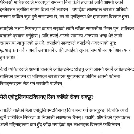
धेरैजसो मानिसहरूले महत्त्वपूर्ण समस्या बिना केही हप्ताको लागि आफ्नो अर्को
इन्जेक्सन सुरक्षित रूपमा ढिला गर्न सक्छन्। तपाईंका लक्षणहरू उपचार अघिको
स्तरमा फर्किन सुरु हुने सम्भावना छ, तर यो प्रक्रिया धेरै हप्तासम्म बिस्तारै हुन्छ।
तपाईंको लक्षण नियन्त्रण कायम राख्नको लागि उचित समयसीमा भित्र पुन: तालिका
बनाउने प्रयास गर्नुहोस्। यदि तपाईं आफ्नो सामान्य अन्तराल भन्दा धेरै लामो
समयसम्म जानुभएको छ भने, तपाईंको डाक्टरले तपाईंको अवस्थाको पुन:
मूल्याङ्कन गर्न र अर्को उपचारको लागि तपाईंको खुराक समायोजन गर्न आवश्यक
हुन सक्छ।
केही व्यक्तिहरूले आफ्नो हालको अपोइन्टमेन्ट छोड्नु अघि आफ्नो अर्को अपोइन्टमेन्ट
तालिका बनाउन वा भविष्यका उपचारहरू गुमाउनबाट जोगिन आफ्नो फोनमा
रिमाइन्डरहरू सेट गर्न उपयोगी पाउँछन्।
मैले एबोटुलिनमटक्सिनए लिन कहिले रोक्न सक्छु?
तपाईंले चाहेको बेला एबोटुलिनमटक्सिनए लिन बन्द गर्न सक्नुहुन्छ, किनकि त्यहाँ
कुनै शारीरिक निर्भरता वा निकासी लक्षणहरू छैनन्। यद्यपि, औषधिको प्रभावहरू
अर्को महिनाहरूमा कम हुँदै जाँदा तपाईंको मूल लक्षणहरू बिस्तारै फर्किनेछन्।