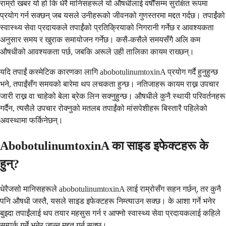
राम्रो खबर यो हो कि धेरै मानिसहरूले यो औषधीलाई वर्षौंसम्म सुरक्षित रूपमा
प्रयोग गर्न सक्छन् जब यसले उनीहरूको जीवनको गुणस्तरमा मद्दत गर्दछ। तपाईंको
स्वास्थ्य सेवा प्रदायकले तपाईंको प्रतिक्रियाको निगरानी गर्नेछ र आवश्यकता
अनुसार समय र खुराक समायोजन गर्नेछ। कसै-कसैले समयसँगै अलि कम
औषधीको आवश्यकता पर्छ, जबकि अरूले उही तालिका कायम राख्छन्।
यदि तपाईं कस्मेटिक कारणका लागि abobotulinumtoxinA प्रयोग गर्दै हुनुहुन्छ
भने, तपाईंसँग समयको बारेमा थप लचकता हुन्छ। नतिजाहरू कायम राख्न उपचार
जारी राख्न वा चाहेको बेला ब्रेक लिन सक्नुहुन्छ। औषधीले कुनै स्थायी परिवर्तनहरू
गर्दैन, त्यसैले उपचार रोक्नुको मतलब तपाईंको मांसपेशीहरू बिस्तारै पहिलेको
अवस्थामा फर्किनेछन्।
AbobotulinumtoxinA का साइड इफेक्टहरू के
हुन्?
धेरैजसो मानिसहरूले abobotulinumtoxinA लाई राम्रोसँग सहन गर्छन्, तर कुनै
पनि औषधी जस्तै, यसले साइड इफेक्टहरू निम्त्याउन सक्छ। के आशा गर्ने भनेर
बुझ्दा तपाईंलाई थप तयार महसुस गर्न र आफ्नो स्वास्थ्य सेवा प्रदायकलाई कहिले
सम्पर्क गर्ने भनेर जान्न मद्दत गर्न सक्छ।