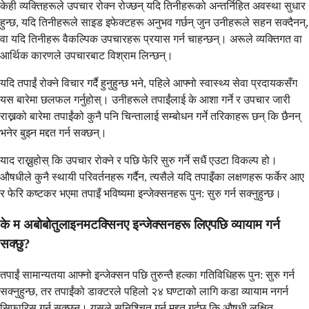
केही व्यक्तिहरूले उपचार रोक्न रोज्छन् यदि तिनीहरूको अन्तर्निहित अवस्था सुधार
हुन्छ, यदि तिनीहरूले साइड इफेक्टहरू अनुभव गर्छन् जुन उनीहरूले सहन सक्दैनन्,
वा यदि तिनीहरू वैकल्पिक उपचारहरू प्रयास गर्न चाहन्छन्। अरूले व्यक्तिगत वा
आर्थिक कारणले उपचारबाट विश्राम लिन्छन्।
यदि तपाईं रोक्ने विचार गर्दै हुनुहुन्छ भने, पहिले आफ्नो स्वास्थ्य सेवा प्रदायकसँग
यस बारेमा छलफल गर्नुहोस्। उनीहरूले तपाईंलाई के आशा गर्ने र उपचार जारी
राख्नको बारेमा तपाईंको कुनै पनि चिन्तालाई सम्बोधन गर्ने तरिकाहरू छन् कि छैनन्
भनेर बुझ्न मद्दत गर्न सक्छन्।
याद राख्नुहोस् कि उपचार रोक्ने र पछि फेरि सुरु गर्ने सधैं एउटा विकल्प हो।
औषधीले कुनै स्थायी परिवर्तनहरू गर्दैन, त्यसैले यदि तपाइँका लक्षणहरू फर्केर आए
र फेरि कष्टकर भएमा तपाइँ भविष्यमा इन्जेक्सनहरू पुन: सुरु गर्न सक्नुहुन्छ।
के म अबोबोतुलाइनमटक्सिनए इन्जेक्सनहरू लिएपछि व्यायाम गर्न
सक्छु?
तपाईं सामान्यतया आफ्नो इन्जेक्सन पछि तुरुन्तै हल्का गतिविधिहरू पुन: सुरु गर्न
सक्नुहुन्छ, तर तपाईंको डाक्टरले पहिलो २४ घण्टाको लागि कडा व्यायाम नगर्न
सिफारिस गर्न सक्छन्। यसले सुनिश्चित गर्न मद्दत गर्दछ कि औषधी लक्षित