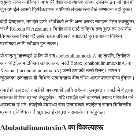
संयुक्त राज्य अमेरिका र अन्य धेरै देशहरूमा व्यापक रूपमा उपलब्ध छ। यो नाम हो
जुन तपाईंले आफ्नो प्रिस्क्रिप्शन र औषधि लेबलहरूमा देख्ने सम्भावना बढी हुन्छ।
केही देशहरूमा, तपाईंले एउटै औषधिको लागि अन्य ब्रान्ड नामहरू भेट्न सक्नुहुन्छ,
जस्तै Reloxin वा Azzalure। यिनीहरूमा एउटै सक्रिय तत्व हुन्छ तर स्थानीय
नियमहरूमा निर्भर गर्दै अलि फरक तरिकाले बनाइएको हुन सक्छ वा विभिन्न
प्रयोगका लागि स्वीकृत हुन सक्छ।
यो सम्झनु महत्त्वपूर्ण छ कि यी सबै abobotulinumtoxinA भए तापनि, तिनीहरू
अन्य बोटुलिनम टक्सिन उत्पादनहरू जस्तै Botox (onabotulinumtoxinA) वा
Xeomin (incobotulinumtoxinA) जस्तै ठ्याक्कै उस्तै छैनन्। मापन र
खुराकका एकाइहरू यी विभिन्न उत्पादनहरू बीच सीधा आदानप्रदानयोग्य हुँदैनन्।
तपाईंको डाक्टरले तपाईंको अवस्थाको लागि सबैभन्दा उपयुक्त र तपाईंको क्षेत्रमा
उपलब्ध विशिष्ट ब्रान्ड लेख्नुहुनेछ। यदि तपाईंले कुनै कारणले ब्रान्ड परिवर्तन गर्न
आवश्यक छ भने, तपाईंको स्वास्थ्य सेवा प्रदायकले तपाईंलाई समान चिकित्सीय
प्रभाव सुनिश्चित गर्न खुराकलाई तदनुसार समायोजन गर्नुहुनेछ।
AbobotulinumtoxinA का विकल्पहरू