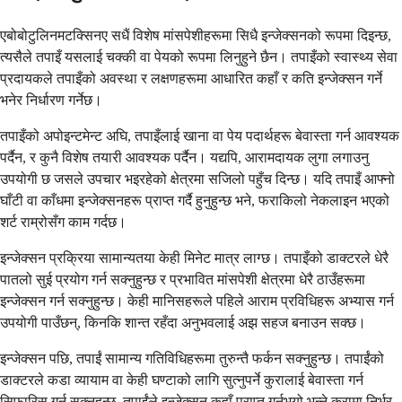
एबोबोटुलिनमटक्सिनए सधैं विशेष मांसपेशीहरूमा सिधै इन्जेक्सनको रूपमा दिइन्छ,
त्यसैले तपाइँ यसलाई चक्की वा पेयको रूपमा लिनुहुने छैन। तपाइँको स्वास्थ्य सेवा
प्रदायकले तपाइँको अवस्था र लक्षणहरूमा आधारित कहाँ र कति इन्जेक्सन गर्ने
भनेर निर्धारण गर्नेछ।
तपाइँको अपोइन्टमेन्ट अघि, तपाइँलाई खाना वा पेय पदार्थहरू बेवास्ता गर्न आवश्यक
पर्दैन, र कुनै विशेष तयारी आवश्यक पर्दैन। यद्यपि, आरामदायक लुगा लगाउनु
उपयोगी छ जसले उपचार भइरहेको क्षेत्रमा सजिलो पहुँच दिन्छ। यदि तपाइँ आफ्नो
घाँटी वा काँधमा इन्जेक्सनहरू प्राप्त गर्दै हुनुहुन्छ भने, फराकिलो नेकलाइन भएको
शर्ट राम्रोसँग काम गर्दछ।
इन्जेक्सन प्रक्रिया सामान्यतया केही मिनेट मात्र लाग्छ। तपाइँको डाक्टरले धेरै
पातलो सुई प्रयोग गर्न सक्नुहुन्छ र प्रभावित मांसपेशी क्षेत्रमा धेरै ठाउँहरूमा
इन्जेक्सन गर्न सक्नुहुन्छ। केही मानिसहरूले पहिले आराम प्रविधिहरू अभ्यास गर्न
उपयोगी पाउँछन्, किनकि शान्त रहँदा अनुभवलाई अझ सहज बनाउन सक्छ।
इन्जेक्सन पछि, तपाईं सामान्य गतिविधिहरूमा तुरुन्तै फर्कन सक्नुहुन्छ। तपाईंको
डाक्टरले कडा व्यायाम वा केही घण्टाको लागि सुत्नुपर्ने कुरालाई बेवास्ता गर्न
सिफारिस गर्न सक्नुहुन्छ, तपाईंले इन्जेक्सन कहाँ प्राप्त गर्नुभयो भन्ने कुरामा निर्भर