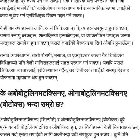
कहिलेकाहीँ प्रतिस्थापन गर्न सक्छ। एक शारीरिक थेरापिस्टसँग काम गर्दा
तपाईंलाई मांसपेशीको कसिलोपन व्यवस्थापन गर्न र स्वाभाविक रूपमा तपाईंको
कार्य सुधार गर्न प्रविधिहरू सिक्न मद्दत गर्न सक्छ।
केही अवस्थाहरूका लागि, अन्य चिकित्सा प्रक्रियाहरू उपयुक्त हुन सक्छन्।
यसमा स्नायु ब्लकहरू, शल्यक्रिया हस्तक्षेपहरू, वा ब्याक्लोफेन पम्पहरू जस्ता
यन्त्रहरू समावेश हुन सक्छन् जसले तपाईंको मेरुदण्डमा सिधै औषधि पुर्‍याउँछन्।
तनाव व्यवस्थापन, तातो थेरापी, मसाज, वा एक्युपञ्चर जस्ता गैर-चिकित्सा
विधिहरूले पनि केही मानिसहरूलाई राहत प्रदान गर्न सक्छ। यद्यपि यसले
चिकित्सा उपचारलाई प्रतिस्थापन गर्दैन, तर तिनीहरू तपाईंको समग्र हेरचाह
योजनामा ​​मूल्यवान थप हुन सक्छन्।
के अबोबोटुलिनमटक्सिनए, ओनाबोटुलिनमटक्सिनए
(बोटोक्स) भन्दा राम्रो छ?
अबोबोटुलिनमटक्सिनए (डिस्पोर्ट) र ओनाबोटुलिनमटक्सिनए (बोटोक्स) दुवै
प्रभावकारी बोटुलिनम टक्सिन औषधिहरू हुन्, तर तिनीहरूमा केही भिन्नताहरू छन्
जसले गर्दा एउटा तपाईंको लागि अर्कोभन्दा बढी उपयुक्त हुन सक्छ। कुनै पनि