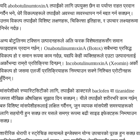
यदि abobotulinumtoxinA तपाईंको लागि उपयुक्त छैन वा पर्याप्त राहत प्रदान
गर्दैन भने, धेरै विकल्पहरूले तपाईंको अवस्था व्यवस्थापन गर्न मद्दत गर्न सक्छन्।
उत्तम विकल्प तपाईंको विशिष्ट लक्षणहरू, चिकित्सा इतिहास, र उपचार लक्ष्यहरूमा
निर्भर गर्दछ।
अन्य बोटुलिनम टक्सिन उत्पादनहरूले अलि फरक विशेषताहरूसँग समान
फाइदाहरू प्रदान गर्छन्। OnabotulinumtoxinA (Botox) सबैभन्दा प्रसिद्ध
विकल्प हो र समान रूपमा काम गर्दछ, यद्यपि केही व्यक्तिहरूले एउटा उत्पादनलाई
अर्कोभन्दा राम्रो प्रतिक्रिया दिन्छन्। IncobotulinumtoxinA (Xeomin) अर्को
विकल्प हो जसमा एलर्जी प्रतिक्रियाहरू निम्त्याउन सक्ने निश्चित प्रोटीनहरू
हुँदैनन्।
मांसपेशीको स्प्यास्टिसिटीको लागि, तपाईंको डाक्टरले baclofen वा tizanidine
जस्ता मौखिक औषधिहरू सुझाव दिन सक्छन्। यीले तपाईंको शरीरभरि काम गर्छन्
बरु विशिष्ट मांसपेशीहरूलाई लक्षित गर्दैनन्, जुन व्यापक मांसपेशी समस्याहरूको
लागि सहयोगी हुन सक्छ तर यसले समग्र रूपमा बढी साइड इफेक्टहरू निम्त्याउन
सक्छ।
शारीरिक थेरापी र स्ट्रेचिङ व्यायामले इन्जेक्सन योग्य उपचारको पूरक हुन सक्छ वा