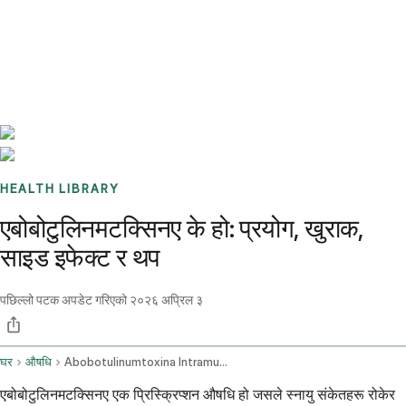
Benchmarks
Stories
FAQ
Sign up / Log in
HEALTH LIBRARY
एबोबोटुलिनमटक्सिनए के हो: प्रयोग, खुराक,
साइड इफेक्ट र थप
पछिल्लो पटक अपडेट गरिएको
२०२६ अप्रिल ३
घर
औषधि
Abobotulinumtoxina Intramuscular Route
एबोबोटुलिनमटक्सिनए एक प्रिस्क्रिप्शन औषधि हो जसले स्नायु संकेतहरू रोकेर