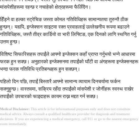
मांसपेशीहरूमा रहन्छ र नचाहेको क्षेत्रहरूमा फैलिँदैन।
हिँड्ने वा हल्का स्ट्रेचिङ जस्ता कोमल गतिविधिहरू सामान्यतया तुरुन्तै ठीक
हुन्छन्। यद्यपि, इन्जेक्सन साइटमा रक्त प्रवाहलाई उल्लेखनीय रूपमा बढाउने
गतिविधिहरू, जस्तै तीव्र कार्डियो वा भारी लिफ्टिङ, एक दिनको लागि स्थगित गर्नु
उत्तम हुन्छ।
विशिष्ट सिफारिसहरू तपाईंले आफ्नो इन्जेक्सन कहाँ प्राप्त गर्नुभयो भन्ने आधारमा
फरक हुन सक्छ। अनुहारको इन्जेक्सनमा तपाईंको घाँटी वा अंगहरूमा इन्जेक्सनहरू
भन्दा फरक गतिविधि प्रतिबन्धहरू हुन सक्छन्।
पहिलो दिन पछि, तपाईं बिस्तारै आफ्नो सामान्य व्यायाम दिनचर्यामा फर्कन
सक्नुहुन्छ। वास्तवमा, सक्रिय रहँदा तपाईंको मांसपेशी र जोर्नीहरू स्वस्थ राखेर
तपाईंको उपचारको फाइदाहरू कायम राख्न मद्दत गर्न सक्छ।
Medical Disclaimer:
This article is for informational purposes only and does not constitute
medical advice. Always consult a qualified healthcare provider for diagnosis and treatment
decisions. If you are experiencing a medical emergency, call 911 or go to the nearest emergency
room immediately.