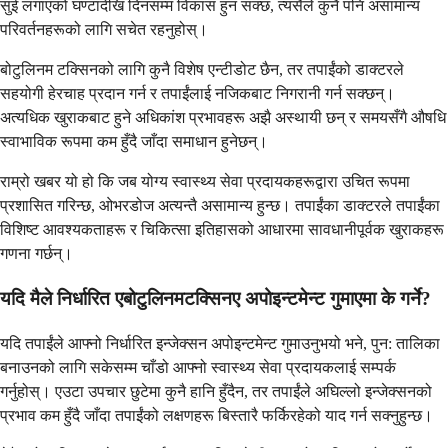
सुई लगाएको घण्टादेखि दिनसम्म विकास हुन सक्छ, त्यसैले कुनै पनि असामान्य
परिवर्तनहरूको लागि सचेत रहनुहोस्।
बोटुलिनम टक्सिनको लागि कुनै विशेष एन्टीडोट छैन, तर तपाईंको डाक्टरले
सहयोगी हेरचाह प्रदान गर्न र तपाईंलाई नजिकबाट निगरानी गर्न सक्छन्।
अत्यधिक खुराकबाट हुने अधिकांश प्रभावहरू अझै अस्थायी छन् र समयसँगै औषधि
स्वाभाविक रूपमा कम हुँदै जाँदा समाधान हुनेछन्।
राम्रो खबर यो हो कि जब योग्य स्वास्थ्य सेवा प्रदायकहरूद्वारा उचित रूपमा
प्रशासित गरिन्छ, ओभरडोज अत्यन्तै असामान्य हुन्छ। तपाईंका डाक्टरले तपाईंका
विशिष्ट आवश्यकताहरू र चिकित्सा इतिहासको आधारमा सावधानीपूर्वक खुराकहरू
गणना गर्छन्।
यदि मैले निर्धारित एबोटुलिनमटक्सिनए अपोइन्टमेन्ट गुमाएमा के गर्ने?
यदि तपाईंले आफ्नो निर्धारित इन्जेक्सन अपोइन्टमेन्ट गुमाउनुभयो भने, पुन: तालिका
बनाउनको लागि सकेसम्म चाँडो आफ्नो स्वास्थ्य सेवा प्रदायकलाई सम्पर्क
गर्नुहोस्। एउटा उपचार छुटेमा कुनै हानि हुँदैन, तर तपाईंले अघिल्लो इन्जेक्सनको
प्रभाव कम हुँदै जाँदा तपाईंको लक्षणहरू बिस्तारै फर्किरहेको याद गर्न सक्नुहुन्छ।