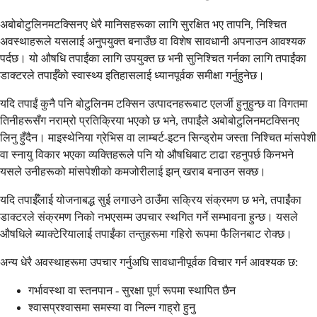
अबोबोटुलिनमटक्सिनए धेरै मानिसहरूका लागि सुरक्षित भए तापनि, निश्चित
अवस्थाहरूले यसलाई अनुपयुक्त बनाउँछ वा विशेष सावधानी अपनाउन आवश्यक
पर्दछ। यो औषधि तपाईंका लागि उपयुक्त छ भनी सुनिश्चित गर्नका लागि तपाईंका
डाक्टरले तपाईँको स्वास्थ्य इतिहासलाई ध्यानपूर्वक समीक्षा गर्नुहुनेछ।
यदि तपाईं कुनै पनि बोटुलिनम टक्सिन उत्पादनहरूबाट एलर्जी हुनुहुन्छ वा विगतमा
तिनीहरूसँग नराम्रो प्रतिक्रिया भएको छ भने, तपाईंले अबोबोटुलिनमटक्सिनए
लिनु हुँदैन। माइस्थेनिया ग्रेभिस वा लाम्बर्ट-इटन सिन्ड्रोम जस्ता निश्चित मांसपेशी
वा स्नायु विकार भएका व्यक्तिहरूले पनि यो औषधिबाट टाढा रहनुपर्छ किनभने
यसले उनीहरूको मांसपेशीको कमजोरीलाई झन् खराब बनाउन सक्छ।
यदि तपाईँलाई योजनाबद्ध सुई लगाउने ठाउँमा सक्रिय संक्रमण छ भने, तपाईंका
डाक्टरले संक्रमण निको नभएसम्म उपचार स्थगित गर्ने सम्भावना हुन्छ। यसले
औषधिले ब्याक्टेरियालाई तपाईंका तन्तुहरूमा गहिरो रूपमा फैलिनबाट रोक्छ।
अन्य धेरै अवस्थाहरूमा उपचार गर्नुअघि सावधानीपूर्वक विचार गर्न आवश्यक छ:
गर्भावस्था वा स्तनपान - सुरक्षा पूर्ण रूपमा स्थापित छैन
श्वासप्रश्वासमा समस्या वा निल्न गाह्रो हुनु