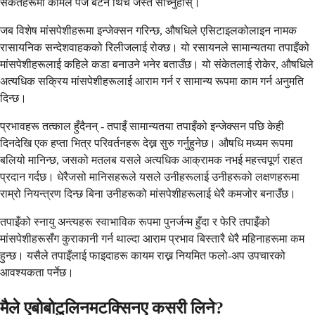
संकेतहरूमा कोमल पज बटन थिचे जस्तै सोच्नुहोस्।
जब विशेष मांसपेशीहरूमा इन्जेक्सन गरिन्छ, औषधिले एसिटाइलकोलाइन नामक
रासायनिक सन्देशवाहकको रिलीजलाई रोक्छ। यो रसायनले सामान्यतया तपाइँको
मांसपेशीहरूलाई कहिले कडा बनाउने भनेर बताउँछ। यो संकेतलाई रोकेर, औषधिले
अत्यधिक सक्रिय मांसपेशीहरूलाई आराम गर्न र सामान्य रूपमा काम गर्न अनुमति
दिन्छ।
प्रभावहरू तत्काल हुँदैनन् - तपाइँ सामान्यतया तपाइँको इन्जेक्सन पछि केही
दिनदेखि एक हप्ता भित्र परिवर्तनहरू देख्न सुरु गर्नुहुनेछ। औषधि मध्यम रूपमा
बलियो मानिन्छ, जसको मतलब यसले अत्यधिक आक्रामक नभई महत्त्वपूर्ण राहत
प्रदान गर्दछ। धेरैजसो मानिसहरूले यसले उनीहरूलाई उनीहरूको लक्षणहरूमा
राम्रो नियन्त्रण दिन्छ बिना उनीहरूको मांसपेशीहरूलाई धेरै कमजोर बनाउँछ।
तपाइँको स्नायु अन्त्यहरू स्वाभाविक रूपमा पुनर्जन्म हुँदा र फेरि तपाइँको
मांसपेशीहरूसँग कुराकानी गर्न थाल्दा आराम प्रभाव बिस्तारै धेरै महिनाहरूमा कम
हुन्छ। यसैले तपाइँलाई फाइदाहरू कायम राख्न नियमित फलो-अप उपचारको
आवश्यकता पर्नेछ।
मैले एबोबोटुलिनमटक्सिनए कसरी लिने?