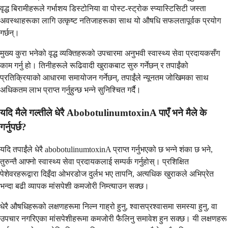
वृद्ध बिरामीहरूले गर्भाशय डिस्टोनिया वा पोस्ट-स्ट्रोक स्प्यास्टिसिटी जस्ता
अवस्थाहरूका लागि उत्कृष्ट नतिजाहरूका साथ यो औषधि सफलतापूर्वक प्रयोग
गर्छन्।
मुख्य कुरा भनेको वृद्ध व्यक्तिहरूको उपचारमा अनुभवी स्वास्थ्य सेवा प्रदायकसँग
काम गर्नु हो। तिनीहरूले रूढिवादी खुराकबाट सुरु गर्नेछन् र तपाईंको
प्रतिक्रियाको आधारमा समायोजन गर्नेछन्, तपाईंले न्यूनतम जोखिमका साथ
अधिकतम लाभ प्राप्त गर्नुहुन्छ भन्ने सुनिश्चित गर्दै।
यदि मैले गल्तीले धेरै AbobotulinumtoxinA पाएँ भने मैले के
गर्नुपर्छ?
यदि तपाईंले धेरै abobotulinumtoxinA प्राप्त गर्नुभएको छ भन्ने शंका छ भने,
तुरुन्तै आफ्नो स्वास्थ्य सेवा प्रदायकलाई सम्पर्क गर्नुहोस्। प्रशिक्षित
पेशेवरहरूद्वारा दिइँदा ओभरडोज दुर्लभ भए तापनि, अत्यधिक खुराकले अभिप्रेत
भन्दा बढी व्यापक मांसपेशी कमजोरी निम्त्याउन सक्छ।
धेरै औषधिहरूको लक्षणहरूमा निल्न गाह्रो हुनु, श्वासप्रश्वासमा समस्या हुनु, वा
उपचार नगरिएका मांसपेशीहरूमा कमजोरी फैलिनु समावेश हुन सक्छ। यी लक्षणहरू