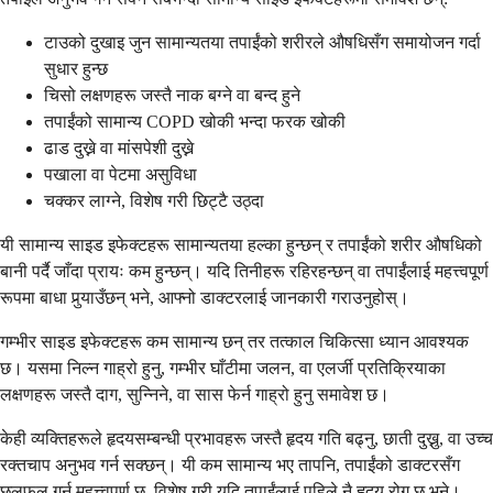
टाउको दुखाइ जुन सामान्यतया तपाईंको शरीरले औषधिसँग समायोजन गर्दा
सुधार हुन्छ
चिसो लक्षणहरू जस्तै नाक बग्ने वा बन्द हुने
तपाईंको सामान्य COPD खोकी भन्दा फरक खोकी
ढाड दुख्ने वा मांसपेशी दुख्ने
पखाला वा पेटमा असुविधा
चक्कर लाग्ने, विशेष गरी छिट्टै उठ्दा
यी सामान्य साइड इफेक्टहरू सामान्यतया हल्का हुन्छन् र तपाईंको शरीर औषधिको
बानी पर्दै जाँदा प्रायः कम हुन्छन्। यदि तिनीहरू रहिरहन्छन् वा तपाईंलाई महत्त्वपूर्ण
रूपमा बाधा पुर्‍याउँछन् भने, आफ्नो डाक्टरलाई जानकारी गराउनुहोस्।
गम्भीर साइड इफेक्टहरू कम सामान्य छन् तर तत्काल चिकित्सा ध्यान आवश्यक
छ। यसमा निल्न गाह्रो हुनु, गम्भीर घाँटीमा जलन, वा एलर्जी प्रतिक्रियाका
लक्षणहरू जस्तै दाग, सुन्निने, वा सास फेर्न गाह्रो हुनु समावेश छ।
केही व्यक्तिहरूले हृदयसम्बन्धी प्रभावहरू जस्तै हृदय गति बढ्नु, छाती दुख्नु, वा उच्च
रक्तचाप अनुभव गर्न सक्छन्। यी कम सामान्य भए तापनि, तपाईंको डाक्टरसँग
छलफल गर्न महत्त्वपूर्ण छ, विशेष गरी यदि तपाईंलाई पहिले नै हृदय रोग छ भने।