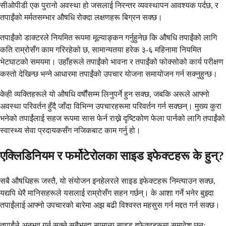
सीओपीडी एक पुरानो अवस्था हो जसलाई निरन्तर व्यवस्थापन आवश्यक पर्दछ, र
तपाईंको मर्मतसम्भार औषधि रोक्दा लक्षणहरू बिग्रन सक्छ।
तपाईंको डाक्टरले नियमित रूपमा मूल्याङ्कन गर्नुहुनेछ कि औषधि तपाईंको लागि
कति राम्रोसँग काम गरिरहेको छ, सामान्यतया हरेक ३-६ महिनामा नियमित
भेटघाटको समयमा। उहाँहरूले तपाईंको भावना र तपाईंको फोक्सोको कार्य परीक्षण
कस्तो देखिन्छ भन्ने आधारमा तपाईंको उपचार योजना समायोजन गर्न सक्नुहुन्छ।
केही व्यक्तिहरूले यो औषधि वर्षौंसम्म लिनुपर्ने हुन सक्छ, जबकि अरूले आफ्नो
अवस्था परिवर्तन हुँदै जाँदा विभिन्न उपचारहरूमा परिवर्तन गर्न सक्छन्। मुख्य कुरा
भनेको तपाईंलाई सहज रूपमा सास फेर्न राख्ने दृष्टिकोण फेला पार्नको लागि तपाईंको
स्वास्थ्य सेवा प्रदायकसँग नजिकबाट काम गर्नु हो।
एक्लिडिनियम र फर्मोटेरोलका साइड इफेक्टहरू के हुन्?
सबै औषधिहरू जस्तै, यो संयोजन इनहेलरले साइड इफेक्टहरू निम्त्याउन सक्छ,
यद्यपि धेरै मानिसहरूले यसलाई राम्रोसँग सहन गर्छन्। के आशा गर्ने भनेर बुझ्दा
तपाईंलाई आफ्नो उपचारको बारेमा अझ बढी विश्वस्त महसुस गर्न मद्दत गर्न सक्छ।
तपाईंले अनुभव गर्न सक्ने सबैभन्दा सामान्य साइड इफेक्टहरूमा समावेश छन्: