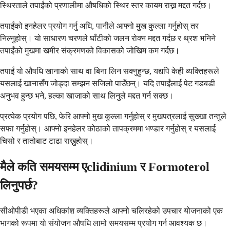
स्थिरताले तपाईंको प्रणालीमा औषधिको स्थिर स्तर कायम राख्न मद्दत गर्दछ।
तपाईंको इनहेलर प्रयोग गर्नु अघि, पानीले आफ्नो मुख कुल्ला गर्नुहोस् तर
निल्नुहोस्। यो साधारण चरणले घाँटीको जलन रोक्न मद्दत गर्दछ र थ्रश भनिने
तपाईंको मुखमा खमीर संक्रमणको विकासको जोखिम कम गर्दछ।
तपाईं यो औषधि खानाको साथ वा बिना लिन सक्नुहुन्छ, यद्यपि केही व्यक्तिहरूले
यसलाई खानासँग जोड्दा सम्झन सजिलो पाउँछन्। यदि तपाईंलाई पेट गडबडी
अनुभव हुन्छ भने, हल्का खाजाको साथ लिनुले मद्दत गर्न सक्छ।
प्रत्येक प्रयोग पछि, फेरि आफ्नो मुख कुल्ला गर्नुहोस् र मुखपत्रलाई सुख्खा तन्तुले
सफा गर्नुहोस्। आफ्नो इनहेलर कोठाको तापक्रममा भण्डार गर्नुहोस् र यसलाई
चिसो र तातोबाट टाढा राख्नुहोस्।
मैले कति समयसम्म एclidinium र Formoterol
लिनुपर्छ?
सीओपीडी भएका अधिकांश व्यक्तिहरूले आफ्नो चलिरहेको उपचार योजनाको एक
भागको रूपमा यो संयोजन औषधि लामो समयसम्म प्रयोग गर्न आवश्यक छ।