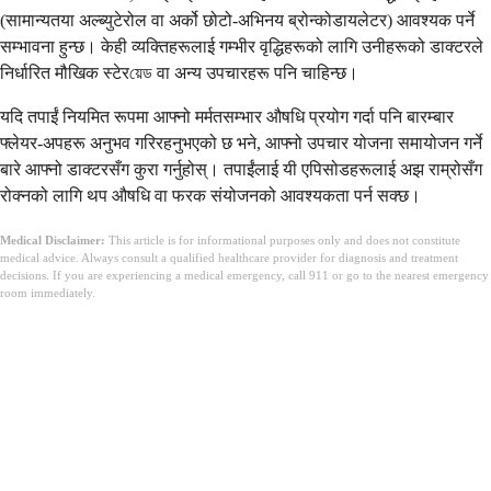
(सामान्यतया अल्ब्युटेरोल वा अर्को छोटो-अभिनय ब्रोन्कोडायलेटर) आवश्यक पर्ने
सम्भावना हुन्छ। केही व्यक्तिहरूलाई गम्भीर वृद्धिहरूको लागि उनीहरूको डाक्टरले
निर्धारित मौखिक स्टेरয়েড वा अन्य उपचारहरू पनि चाहिन्छ।
यदि तपाईं नियमित रूपमा आफ्नो मर्मतसम्भार औषधि प्रयोग गर्दा पनि बारम्बार
फ्लेयर-अपहरू अनुभव गरिरहनुभएको छ भने, आफ्नो उपचार योजना समायोजन गर्ने
बारे आफ्नो डाक्टरसँग कुरा गर्नुहोस्। तपाईंलाई यी एपिसोडहरूलाई अझ राम्रोसँग
रोक्नको लागि थप औषधि वा फरक संयोजनको आवश्यकता पर्न सक्छ।
Medical Disclaimer:
This article is for informational purposes only and does not constitute
medical advice. Always consult a qualified healthcare provider for diagnosis and treatment
decisions. If you are experiencing a medical emergency, call 911 or go to the nearest emergency
room immediately.