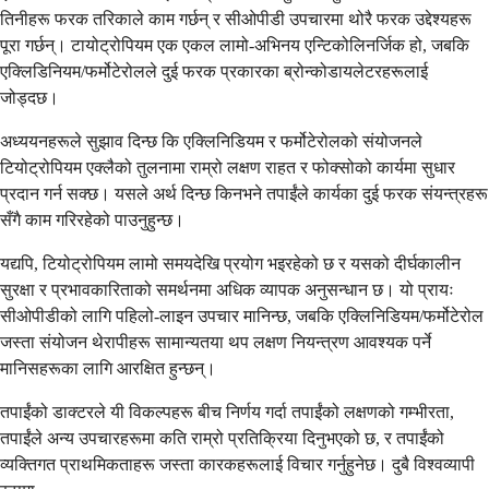
तिनीहरू फरक तरिकाले काम गर्छन् र सीओपीडी उपचारमा थोरै फरक उद्देश्यहरू
पूरा गर्छन्। टायोट्रोपियम एक एकल लामो-अभिनय एन्टिकोलिनर्जिक हो, जबकि
एक्लिडिनियम/फर्मोटेरोलले दुई फरक प्रकारका ब्रोन्कोडायलेटरहरूलाई
जोड्दछ।
अध्ययनहरूले सुझाव दिन्छ कि एक्लिनिडियम र फर्मोटेरोलको संयोजनले
टियोट्रोपियम एक्लैको तुलनामा राम्रो लक्षण राहत र फोक्सोको कार्यमा सुधार
प्रदान गर्न सक्छ। यसले अर्थ दिन्छ किनभने तपाईंले कार्यका दुई फरक संयन्त्रहरू
सँगै काम गरिरहेको पाउनुहुन्छ।
यद्यपि, टियोट्रोपियम लामो समयदेखि प्रयोग भइरहेको छ र यसको दीर्घकालीन
सुरक्षा र प्रभावकारिताको समर्थनमा अधिक व्यापक अनुसन्धान छ। यो प्रायः
सीओपीडीको लागि पहिलो-लाइन उपचार मानिन्छ, जबकि एक्लिनिडियम/फर्मोटेरोल
जस्ता संयोजन थेरापीहरू सामान्यतया थप लक्षण नियन्त्रण आवश्यक पर्ने
मानिसहरूका लागि आरक्षित हुन्छन्।
तपाईंको डाक्टरले यी विकल्पहरू बीच निर्णय गर्दा तपाईंको लक्षणको गम्भीरता,
तपाईंले अन्य उपचारहरूमा कति राम्रो प्रतिक्रिया दिनुभएको छ, र तपाईंको
व्यक्तिगत प्राथमिकताहरू जस्ता कारकहरूलाई विचार गर्नुहुनेछ। दुबै विश्वव्यापी