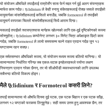
यो संयोजन औषधिले तपाईंलाई राम्रोसँग सास फेर्न मद्दत गर्न दुई अलग संयन्त्रहरू
मार्फत काम गर्दछ। एclidinium ले केही स्नायु संकेतहरूलाई रोक्छ जसले तपाईंको
वायुमार्गका मांसपेशीहरूलाई कसिलो बनाउँछ, जबकि formoterol ले तपाईंको
वायुमार्ग वरपरका चिल्लो मांसपेशीहरूलाई सिधै आराम दिन्छ।
यसलाई तपाईंको श्वासप्रश्वास मार्गहरू खोल्नको लागि एक-दुई दृष्टिकोणको रूपमा
सोच्नुहोस्। एclidinium कम्पोनेन्ट लगभग ३० मिनेट भित्र अपेक्षाकृत छिटो काम
गर्दछ, जबकि formoterol ले लामो समयसम्म चल्ने राहत प्रदान गर्दछ जुन १२
घण्टासम्म रहन सक्छ।
एक मर्मतसम्भार औषधिको रूपमा, यो संयोजन मध्यम रूपमा बलियो मानिन्छ। यो
सामान्यतया निर्धारित गरिन्छ जब एकल-घटक इनहेलरहरूले पर्याप्त लक्षण
नियन्त्रण प्रदान गरेका छैनन्, तर यो सीओपीडी व्यवस्थापनको लागि उपलब्ध
सबैभन्दा बलियो विकल्प होइन।
मैले एclidinium र Formoterol कसरी लिने?
तपाईं सामान्यतया यो औषधि दिनमा दुई पटक, एक पटक बिहान र एक पटक साँझ,
लगभग १२ घण्टाको फरकमा लिनुहुनेछ। सही समय उत्तम हुनु आवश्यक छैन, तर