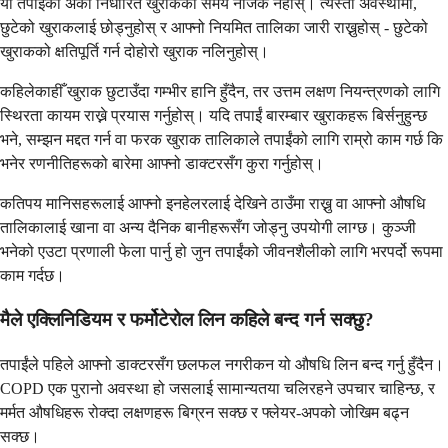
यो तपाईंको अर्को निर्धारित खुराकको समय नजिक नहोस्। त्यस्तो अवस्थामा,
छुटेको खुराकलाई छोड्नुहोस् र आफ्नो नियमित तालिका जारी राख्नुहोस् - छुटेको
खुराकको क्षतिपूर्ति गर्न दोहोरो खुराक नलिनुहोस्।
कहिलेकाहीँ खुराक छुटाउँदा गम्भीर हानि हुँदैन, तर उत्तम लक्षण नियन्त्रणको लागि
स्थिरता कायम राख्ने प्रयास गर्नुहोस्। यदि तपाईं बारम्बार खुराकहरू बिर्सनुहुन्छ
भने, सम्झन मद्दत गर्न वा फरक खुराक तालिकाले तपाईंको लागि राम्रो काम गर्छ कि
भनेर रणनीतिहरूको बारेमा आफ्नो डाक्टरसँग कुरा गर्नुहोस्।
कतिपय मानिसहरूलाई आफ्नो इनहेलरलाई देखिने ठाउँमा राख्नु वा आफ्नो औषधि
तालिकालाई खाना वा अन्य दैनिक बानीहरूसँग जोड्नु उपयोगी लाग्छ। कुञ्जी
भनेको एउटा प्रणाली फेला पार्नु हो जुन तपाईंको जीवनशैलीको लागि भरपर्दो रूपमा
काम गर्दछ।
मैले एक्लिनिडियम र फर्मोटेरोल लिन कहिले बन्द गर्न सक्छु?
तपाईंले पहिले आफ्नो डाक्टरसँग छलफल नगरीकन यो औषधि लिन बन्द गर्नु हुँदैन।
COPD एक पुरानो अवस्था हो जसलाई सामान्यतया चलिरहने उपचार चाहिन्छ, र
मर्मत औषधिहरू रोक्दा लक्षणहरू बिग्रन सक्छ र फ्लेयर-अपको जोखिम बढ्न
सक्छ।