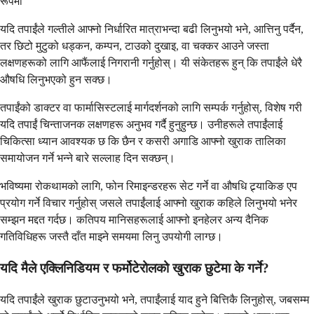
रूपमा
यदि तपाईंले गल्तीले आफ्नो निर्धारित मात्राभन्दा बढी लिनुभयो भने, आत्तिनु पर्दैन,
तर छिटो मुटुको धड्कन, कम्पन, टाउको दुखाइ, वा चक्कर आउने जस्ता
लक्षणहरूको लागि आफैंलाई निगरानी गर्नुहोस्। यी संकेतहरू हुन् कि तपाईंले धेरै
औषधि लिनुभएको हुन सक्छ।
तपाईंको डाक्टर वा फार्मासिस्टलाई मार्गदर्शनको लागि सम्पर्क गर्नुहोस्, विशेष गरी
यदि तपाईं चिन्ताजनक लक्षणहरू अनुभव गर्दै हुनुहुन्छ। उनीहरूले तपाईंलाई
चिकित्सा ध्यान आवश्यक छ कि छैन र कसरी अगाडि आफ्नो खुराक तालिका
समायोजन गर्ने भन्ने बारे सल्लाह दिन सक्छन्।
भविष्यमा रोकथामको लागि, फोन रिमाइन्डरहरू सेट गर्ने वा औषधि ट्र्याकिङ एप
प्रयोग गर्ने विचार गर्नुहोस् जसले तपाईंलाई आफ्नो खुराक कहिले लिनुभयो भनेर
सम्झन मद्दत गर्दछ। कतिपय मानिसहरूलाई आफ्नो इनहेलर अन्य दैनिक
गतिविधिहरू जस्तै दाँत माझ्ने समयमा लिनु उपयोगी लाग्छ।
यदि मैले एक्लिनिडियम र फर्मोटेरोलको खुराक छुटेमा के गर्ने?
यदि तपाईंले खुराक छुटाउनुभयो भने, तपाईंलाई याद हुने बित्तिकै लिनुहोस्, जबसम्म