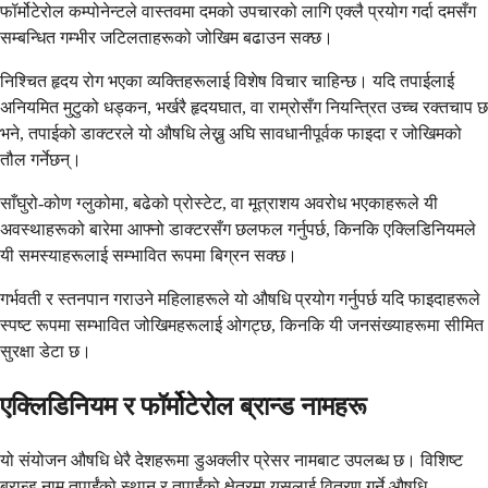
फॉर्मोटेरोल कम्पोनेन्टले वास्तवमा दमको उपचारको लागि एक्लै प्रयोग गर्दा दमसँग
सम्बन्धित गम्भीर जटिलताहरूको जोखिम बढाउन सक्छ।
निश्चित हृदय रोग भएका व्यक्तिहरूलाई विशेष विचार चाहिन्छ। यदि तपाईलाई
अनियमित मुटुको धड्कन, भर्खरै हृदयघात, वा राम्रोसँग नियन्त्रित उच्च रक्तचाप छ
भने, तपाईको डाक्टरले यो औषधि लेख्नु अघि सावधानीपूर्वक फाइदा र जोखिमको
तौल गर्नेछन्।
साँघुरो-कोण ग्लुकोमा, बढेको प्रोस्टेट, वा मूत्राशय अवरोध भएकाहरूले यी
अवस्थाहरूको बारेमा आफ्नो डाक्टरसँग छलफल गर्नुपर्छ, किनकि एक्लिडिनियमले
यी समस्याहरूलाई सम्भावित रूपमा बिग्रन सक्छ।
गर्भवती र स्तनपान गराउने महिलाहरूले यो औषधि प्रयोग गर्नुपर्छ यदि फाइदाहरूले
स्पष्ट रूपमा सम्भावित जोखिमहरूलाई ओगट्छ, किनकि यी जनसंख्याहरूमा सीमित
सुरक्षा डेटा छ।
एक्लिडिनियम र फॉर्मोटेरोल ब्रान्ड नामहरू
यो संयोजन औषधि धेरै देशहरूमा डुअक्लीर प्रेसर नामबाट उपलब्ध छ। विशिष्ट
ब्रान्ड नाम तपाईंको स्थान र तपाईंको क्षेत्रमा यसलाई वितरण गर्ने औषधि