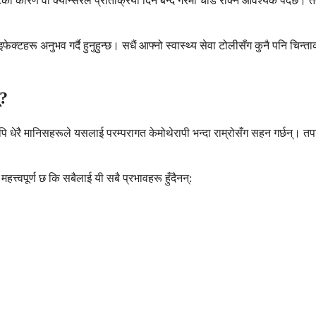
कारण वा क्यान्सरले प्रतिक्रिया दिन बन्द गरेमा चाँडै रोक्न आवश्यक पर्दछ। तपा
इड इफेक्टहरू अनुभव गर्दै हुनुहुन्छ। सधैं आफ्नो स्वास्थ्य सेवा टोलीसँग कुनै पनि 
्?
ि धेरै मानिसहरूले यसलाई परम्परागत केमोथेरापी भन्दा राम्रोसँग सहन गर्छन्। तपाई
हत्त्वपूर्ण छ कि सबैलाई यी सबै प्रभावहरू हुँदैनन्: