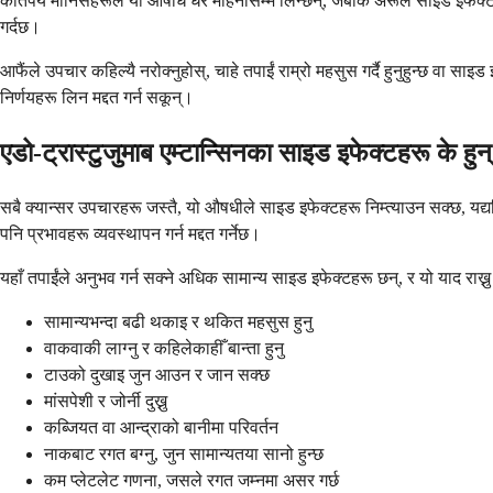
कतिपय मानिसहरूले यो औषधि धेरै महिनासम्म लिन्छन्, जबकि अरूले साइड इफेक्टका 
गर्दछ।
आफैंले उपचार कहिल्यै नरोक्नुहोस्, चाहे तपाईं राम्रो महसुस गर्दै हुनुहुन्छ वा सा
निर्णयहरू लिन मद्दत गर्न सकून्।
एडो-ट्रास्टुजुमाब एम्टान्सिनका साइड इफेक्टहरू के हुन
सबै क्यान्सर उपचारहरू जस्तै, यो औषधीले साइड इफेक्टहरू निम्त्याउन सक्छ, यद्यप
पनि प्रभावहरू व्यवस्थापन गर्न मद्दत गर्नेछ।
यहाँ तपाईंले अनुभव गर्न सक्ने अधिक सामान्य साइड इफेक्टहरू छन्, र यो याद राख्नु म
सामान्यभन्दा बढी थकाइ र थकित महसुस हुनु
वाकवाकी लाग्नु र कहिलेकाहीँ बान्ता हुनु
टाउको दुखाइ जुन आउन र जान सक्छ
मांसपेशी र जोर्नी दुख्नु
कब्जियत वा आन्द्राको बानीमा परिवर्तन
नाकबाट रगत बग्नु, जुन सामान्यतया सानो हुन्छ
कम प्लेटलेट गणना, जसले रगत जम्नमा असर गर्छ