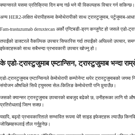
क्यान्सरले यसमा प्रतिक्रिया दिन बन्द गर्छ भने यी विकल्पहरू विचार गर्न सकिन्छ।
अन्य HER2-लक्षित थेरापीहरूमा केमोथेरापीको साथ ट्रास्टुजुमाब, पर्टुजुमाब-
Fam-trastuzumab deruxtecan अर्को एन्टिबडी-ड्रग कन्जुगेट हो जसले एडो-ट्रास्ट
तपाईंको डाक्टरले वैकल्पिक उपचार सिफारिस गर्दा तपाईंको अघिल्लो उपचार, समग्र स
इफेक्टहरूको साथ सबैभन्दा प्रभावकारी उपचार खोज्नु हो।
के एडो-ट्रास्टुजुमाब एम्टान्सिन, ट्रास्टुजुमाब भन्दा राम्
एडो-ट्रास्टुजुमाब एम्टान्सिनले केमोथेरापी कम्पोनेन्ट थपेर ट्रास्टुजुमाबको जग
संयोजन औषधिले सिधै ट्युमरमा सेल-किलिङ केमोथेरापी पनि पुर्‍याउँछ।
जसको क्यान्सर ट्रास्टुजुमाब उपचारको बाबजुद बढेको छ, उनीहरूका लागि यो औषधि
प्रतिरोधलाई जित्न सक्छ।
यद्यपि, बढ्दो प्रभावकारिताले सम्भावित रूपमा धेरै साइड इफेक्टहरू ल्याउँछ किनकि 
जोखिमहरूलाई तौल गर्नुहुनेछ।