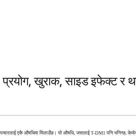
हो: प्रयोग, खुराक, साइड इफेक्ट र 
ली उपचारलाई एकै औषधिमा मिलाउँछ। यो औषधि, जसलाई T-DM1 पनि भनिन्छ, केमोथेर