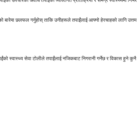
ईंको उपचारको अवधि तपाईंको व्यक्तिगत प्रतिक्रिया र समग्र स्वास्थ्यमा निर्भर
चिन्ताको बारेमा छलफल गर्नुहोस् ताकि उनीहरूले तपाईंलाई आफ्नो हेरचाहको लागि उत्तम
ंको स्वास्थ्य सेवा टोलीले तपाईंलाई नजिकबाट निगरानी गर्नेछ र विकास हुने कुनै