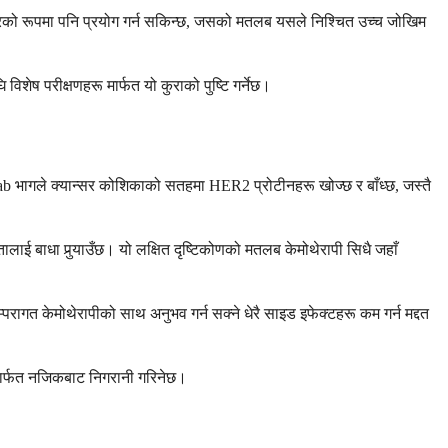
पचारको रूपमा पनि प्रयोग गर्न सकिन्छ, जसको मतलब यसले निश्चित उच्च जोखिम
ेष परीक्षणहरू मार्फत यो कुराको पुष्टि गर्नेछ।
b भागले क्यान्सर कोशिकाको सतहमा HER2 प्रोटीनहरू खोज्छ र बाँध्छ, जस्तै
लाई बाधा पुर्‍याउँछ। यो लक्षित दृष्टिकोणको मतलब केमोथेरापी सिधै जहाँ
रागत केमोथेरापीको साथ अनुभव गर्न सक्ने धेरै साइड इफेक्टहरू कम गर्न मद्दत
 मार्फत नजिकबाट निगरानी गरिनेछ।