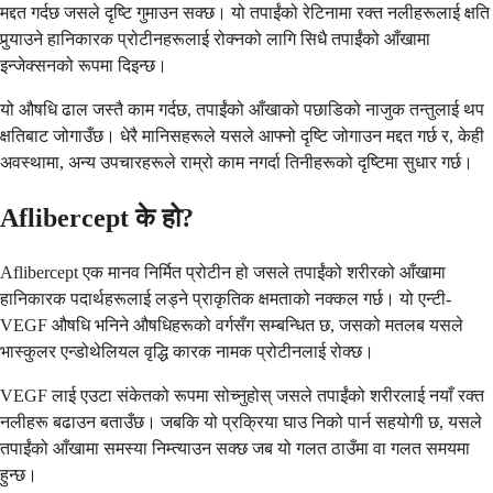
मद्दत गर्दछ जसले दृष्टि गुमाउन सक्छ। यो तपाईंको रेटिनामा रक्त नलीहरूलाई क्षति
पुर्‍याउने हानिकारक प्रोटीनहरूलाई रोक्नको लागि सिधै तपाईंको आँखामा
इन्जेक्सनको रूपमा दिइन्छ।
यो औषधि ढाल जस्तै काम गर्दछ, तपाईंको आँखाको पछाडिको नाजुक तन्तुलाई थप
क्षतिबाट जोगाउँछ। धेरै मानिसहरूले यसले आफ्नो दृष्टि जोगाउन मद्दत गर्छ र, केही
अवस्थामा, अन्य उपचारहरूले राम्रो काम नगर्दा तिनीहरूको दृष्टिमा सुधार गर्छ।
Aflibercept के हो?
Aflibercept एक मानव निर्मित प्रोटीन हो जसले तपाईंको शरीरको आँखामा
हानिकारक पदार्थहरूलाई लड्ने प्राकृतिक क्षमताको नक्कल गर्छ। यो एन्टी-
VEGF औषधि भनिने औषधिहरूको वर्गसँग सम्बन्धित छ, जसको मतलब यसले
भास्कुलर एन्डोथेलियल वृद्धि कारक नामक प्रोटीनलाई रोक्छ।
VEGF लाई एउटा संकेतको रूपमा सोच्नुहोस् जसले तपाईंको शरीरलाई नयाँ रक्त
नलीहरू बढाउन बताउँछ। जबकि यो प्रक्रिया घाउ निको पार्न सहयोगी छ, यसले
तपाईंको आँखामा समस्या निम्त्याउन सक्छ जब यो गलत ठाउँमा वा गलत समयमा
हुन्छ।