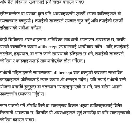
औषधीले विद्यमान सूजनलाई झनै खराब बनाउन सक्छ।
एफ्लिबरसेप्ट वा यसका कुनै पनि अवयवहरूसँग एलर्जी भएका व्यक्तिहरूले यो
उपचारबाट बच्नुपर्छ। तपाईंको डाक्टरले उपचार सुरु गर्नु अघि तपाईंको एलर्जी
इतिहासको समीक्षा गर्नेछन्।
केही चिकित्सा अवस्थाहरूमा अतिरिक्त सावधानी अपनाउन आवश्यक छ, यद्यपि
यसले स्वचालित रूपमा aflibercept उपचारलाई अस्वीकार गर्दैन। यदि तपाईंलाई
स्ट्रोक, हृदयघात, वा रगत जम्ने समस्याको इतिहास छ भने, तपाईंको डाक्टरले
जोखिम र फाइदाहरूलाई सावधानीपूर्वक तौल गर्नेछन्।
गर्भवती महिलाहरूले सामान्यतया aflibercept बाट बच्नुपर्छ जबसम्म सम्भावित
फाइदाहरूले जोखिमलाई स्पष्ट रूपमा ओभरराइड गर्दैन। यदि तपाईं गर्भवती बन्ने
योजना बनाउँदै हुनुहुन्छ वा स्तनपान गराइरहनुभएको छ भने, यस बारेमा आफ्नो
डाक्टरसँग छलफल गर्नुहोस्।
रगत पातलो गर्ने औषधि लिने वा रक्तस्राव विकार भएका व्यक्तिहरूलाई विशेष
निगरानी आवश्यक छ, किनकि यी अवस्थाहरूले सुई लगाउँदा वा पछि रक्तस्रावको
जोखिम बढाउन सक्छ।