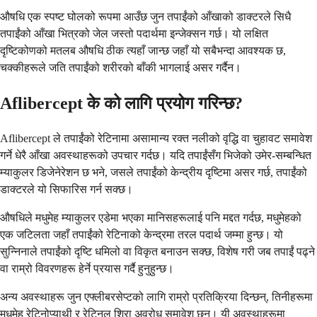
औषधि एक स्पष्ट घोलको रूपमा आउँछ जुन तपाईंको आँखाको डाक्टरले सिधै
तपाईंको आँखा भित्रको जेल जस्तो पदार्थमा इन्जेक्सन गर्छ। यो लक्षित
दृष्टिकोणको मतलब औषधि ठीक त्यहाँ जान्छ जहाँ यो सबैभन्दा आवश्यक छ,
चक्कीहरूले जति तपाईंको शरीरको बाँकी भागलाई असर गर्दैन।
Aflibercept के को लागि प्रयोग गरिन्छ?
Aflibercept ले तपाईंको रेटिनामा असामान्य रक्त नलीको वृद्धि वा चुहावट समावेश
गर्ने धेरै आँखा अवस्थाहरूको उपचार गर्दछ। यदि तपाईंसँग भिजेको उमेर-सम्बन्धित
म्याकुलर डिजेनेरेशन छ भने, जसले तपाईंको केन्द्रीय दृष्टिमा असर गर्छ, तपाईंको
डाक्टरले यो सिफारिस गर्न सक्छ।
औषधिले मधुमेह म्याकुलर एडेमा भएका मानिसहरूलाई पनि मद्दत गर्दछ, मधुमेहको
एक जटिलता जहाँ तपाईंको रेटिनाको केन्द्रमा तरल पदार्थ जम्मा हुन्छ। यो
सुन्निनाले तपाईंको दृष्टि धमिलो वा विकृत बनाउन सक्छ, विशेष गरी जब तपाईं पढ्ने
वा राम्रो विवरणहरू हेर्ने प्रयास गर्दै हुनुहुन्छ।
अन्य अवस्थाहरू जुन एफ्लीबरसेप्टको लागि राम्रो प्रतिक्रिया दिन्छन्, तिनीहरूमा
मधुमेह रेटिनोप्याथी र रेटिनल शिरा अवरोध समावेश छन्। यी अवस्थाहरूमा