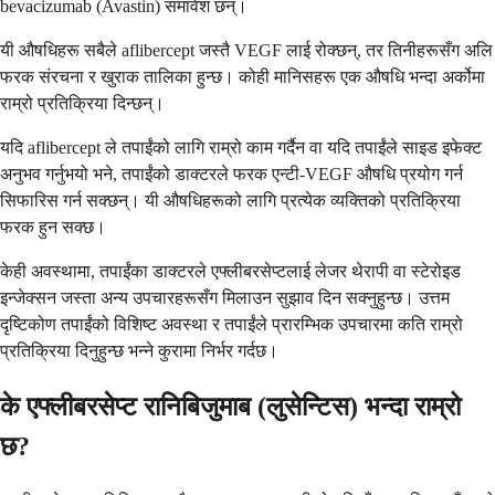
bevacizumab (Avastin) समावेश छन्।
यी औषधिहरू सबैले aflibercept जस्तै VEGF लाई रोक्छन्, तर तिनीहरूसँग अलि
फरक संरचना र खुराक तालिका हुन्छ। कोही मानिसहरू एक औषधि भन्दा अर्कोमा
राम्रो प्रतिक्रिया दिन्छन्।
यदि aflibercept ले तपाईंको लागि राम्रो काम गर्दैन वा यदि तपाईंले साइड इफेक्ट
अनुभव गर्नुभयो भने, तपाईंको डाक्टरले फरक एन्टी-VEGF औषधि प्रयोग गर्न
सिफारिस गर्न सक्छन्। यी औषधिहरूको लागि प्रत्येक व्यक्तिको प्रतिक्रिया
फरक हुन सक्छ।
केही अवस्थामा, तपाईंका डाक्टरले एफ्लीबरसेप्टलाई लेजर थेरापी वा स्टेरोइड
इन्जेक्सन जस्ता अन्य उपचारहरूसँग मिलाउन सुझाव दिन सक्नुहुन्छ। उत्तम
दृष्टिकोण तपाईंको विशिष्ट अवस्था र तपाईंले प्रारम्भिक उपचारमा कति राम्रो
प्रतिक्रिया दिनुहुन्छ भन्ने कुरामा निर्भर गर्दछ।
के एफ्लीबरसेप्ट रानिबिजुमाब (लुसेन्टिस) भन्दा राम्रो
छ?