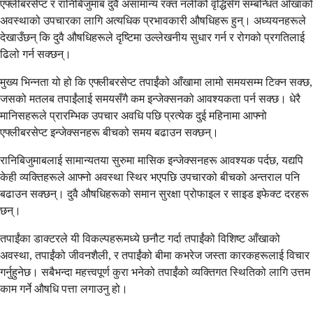
एफ्लीबरसेप्ट र रानिबिजुमाब दुवै असामान्य रक्त नलीको वृद्धिसँग सम्बन्धित आँखाको
अवस्थाको उपचारका लागि अत्यधिक प्रभावकारी औषधिहरू हुन्। अध्ययनहरूले
देखाउँछन् कि दुवै औषधिहरूले दृष्टिमा उल्लेखनीय सुधार गर्न र रोगको प्रगतिलाई
ढिलो गर्न सक्छन्।
मुख्य भिन्नता यो हो कि एफ्लीबरसेप्ट तपाईंको आँखामा लामो समयसम्म टिक्न सक्छ,
जसको मतलब तपाईंलाई समयसँगै कम इन्जेक्सनको आवश्यकता पर्न सक्छ। धेरै
मानिसहरूले प्रारम्भिक उपचार अवधि पछि प्रत्येक दुई महिनामा आफ्नो
एफ्लीबरसेप्ट इन्जेक्सनहरू बीचको समय बढाउन सक्छन्।
रानिबिजुमाबलाई सामान्यतया सुरुमा मासिक इन्जेक्सनहरू आवश्यक पर्दछ, यद्यपि
केही व्यक्तिहरूले आफ्नो अवस्था स्थिर भएपछि उपचारको बीचको अन्तराल पनि
बढाउन सक्छन्। दुवै औषधिहरूको समान सुरक्षा प्रोफाइल र साइड इफेक्ट दरहरू
छन्।
तपाईंका डाक्टरले यी विकल्पहरूमध्ये छनौट गर्दा तपाईंको विशिष्ट आँखाको
अवस्था, तपाईंको जीवनशैली, र तपाईंको बीमा कभरेज जस्ता कारकहरूलाई विचार
गर्नुहुनेछ। सबैभन्दा महत्त्वपूर्ण कुरा भनेको तपाईंको व्यक्तिगत स्थितिको लागि उत्तम
काम गर्ने औषधि पत्ता लगाउनु हो।