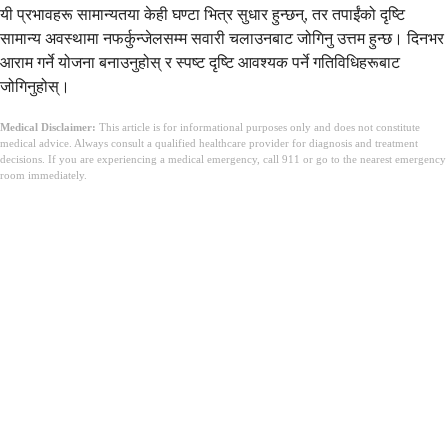
यी प्रभावहरू सामान्यतया केही घण्टा भित्र सुधार हुन्छन्, तर तपाईंको दृष्टि
सामान्य अवस्थामा नफर्कुन्जेलसम्म सवारी चलाउनबाट जोगिनु उत्तम हुन्छ। दिनभर
आराम गर्ने योजना बनाउनुहोस् र स्पष्ट दृष्टि आवश्यक पर्ने गतिविधिहरूबाट
जोगिनुहोस्।
Medical Disclaimer:
This article is for informational purposes only and does not constitute
medical advice. Always consult a qualified healthcare provider for diagnosis and treatment
decisions. If you are experiencing a medical emergency, call 911 or go to the nearest emergency
room immediately.