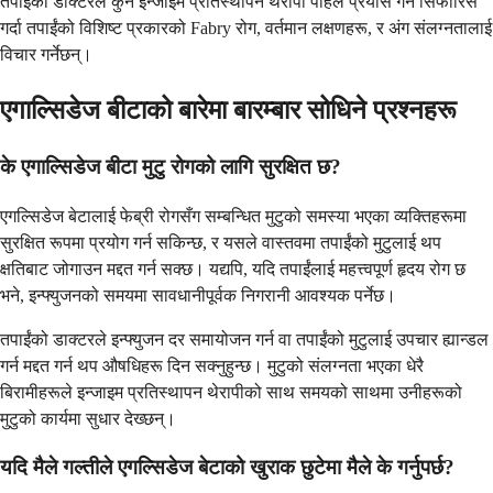
तपाईंको डाक्टरले कुन इन्जाइम प्रतिस्थापन थेरापी पहिले प्रयास गर्ने सिफारिस
गर्दा तपाईंको विशिष्ट प्रकारको Fabry रोग, वर्तमान लक्षणहरू, र अंग संलग्नतालाई
विचार गर्नेछन्।
एगाल्सिडेज बीटाको बारेमा बारम्बार सोधिने प्रश्नहरू
के एगाल्सिडेज बीटा मुटु रोगको लागि सुरक्षित छ?
एगल्सिडेज बेटालाई फेब्री रोगसँग सम्बन्धित मुटुको समस्या भएका व्यक्तिहरूमा
सुरक्षित रूपमा प्रयोग गर्न सकिन्छ, र यसले वास्तवमा तपाईंको मुटुलाई थप
क्षतिबाट जोगाउन मद्दत गर्न सक्छ। यद्यपि, यदि तपाईंलाई महत्त्वपूर्ण हृदय रोग छ
भने, इन्फ्युजनको समयमा सावधानीपूर्वक निगरानी आवश्यक पर्नेछ।
तपाईंको डाक्टरले इन्फ्युजन दर समायोजन गर्न वा तपाईंको मुटुलाई उपचार ह्यान्डल
गर्न मद्दत गर्न थप औषधिहरू दिन सक्नुहुन्छ। मुटुको संलग्नता भएका धेरै
बिरामीहरूले इन्जाइम प्रतिस्थापन थेरापीको साथ समयको साथमा उनीहरूको
मुटुको कार्यमा सुधार देख्छन्।
यदि मैले गल्तीले एगल्सिडेज बेटाको खुराक छुटेमा मैले के गर्नुपर्छ?