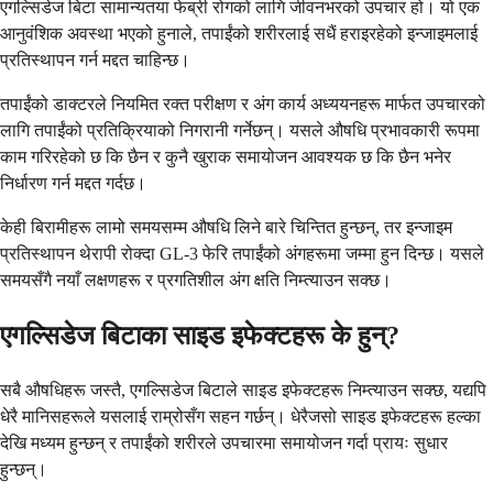
एगल्सिडेज बिटा सामान्यतया फेब्री रोगको लागि जीवनभरको उपचार हो। यो एक
आनुवंशिक अवस्था भएको हुनाले, तपाईंको शरीरलाई सधैं हराइरहेको इन्जाइमलाई
प्रतिस्थापन गर्न मद्दत चाहिन्छ।
तपाईंको डाक्टरले नियमित रक्त परीक्षण र अंग कार्य अध्ययनहरू मार्फत उपचारको
लागि तपाईंको प्रतिक्रियाको निगरानी गर्नेछन्। यसले औषधि प्रभावकारी रूपमा
काम गरिरहेको छ कि छैन र कुनै खुराक समायोजन आवश्यक छ कि छैन भनेर
निर्धारण गर्न मद्दत गर्दछ।
केही बिरामीहरू लामो समयसम्म औषधि लिने बारे चिन्तित हुन्छन्, तर इन्जाइम
प्रतिस्थापन थेरापी रोक्दा GL-3 फेरि तपाईंको अंगहरूमा जम्मा हुन दिन्छ। यसले
समयसँगै नयाँ लक्षणहरू र प्रगतिशील अंग क्षति निम्त्याउन सक्छ।
एगल्सिडेज बिटाका साइड इफेक्टहरू के हुन्?
सबै औषधिहरू जस्तै, एगल्सिडेज बिटाले साइड इफेक्टहरू निम्त्याउन सक्छ, यद्यपि
धेरै मानिसहरूले यसलाई राम्रोसँग सहन गर्छन्। धेरैजसो साइड इफेक्टहरू हल्का
देखि मध्यम हुन्छन् र तपाईंको शरीरले उपचारमा समायोजन गर्दा प्रायः सुधार
हुन्छन्।