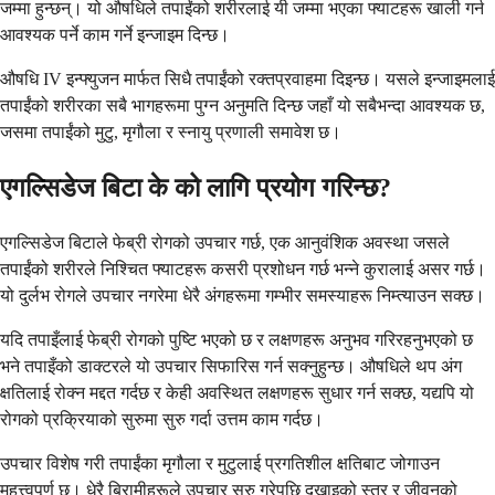
जम्मा हुन्छन्। यो औषधिले तपाईंको शरीरलाई यी जम्मा भएका फ्याटहरू खाली गर्न
आवश्यक पर्ने काम गर्ने इन्जाइम दिन्छ।
औषधि IV इन्फ्युजन मार्फत सिधै तपाईंको रक्तप्रवाहमा दिइन्छ। यसले इन्जाइमलाई
तपाईंको शरीरका सबै भागहरूमा पुग्न अनुमति दिन्छ जहाँ यो सबैभन्दा आवश्यक छ,
जसमा तपाईंको मुटु, मृगौला र स्नायु प्रणाली समावेश छ।
एगल्सिडेज बिटा के को लागि प्रयोग गरिन्छ?
एगल्सिडेज बिटाले फेब्री रोगको उपचार गर्छ, एक आनुवंशिक अवस्था जसले
तपाईंको शरीरले निश्चित फ्याटहरू कसरी प्रशोधन गर्छ भन्ने कुरालाई असर गर्छ।
यो दुर्लभ रोगले उपचार नगरेमा धेरै अंगहरूमा गम्भीर समस्याहरू निम्त्याउन सक्छ।
यदि तपाइँलाई फेब्री रोगको पुष्टि भएको छ र लक्षणहरू अनुभव गरिरहनुभएको छ
भने तपाइँको डाक्टरले यो उपचार सिफारिस गर्न सक्नुहुन्छ। औषधिले थप अंग
क्षतिलाई रोक्न मद्दत गर्दछ र केही अवस्थित लक्षणहरू सुधार गर्न सक्छ, यद्यपि यो
रोगको प्रक्रियाको सुरुमा सुरु गर्दा उत्तम काम गर्दछ।
उपचार विशेष गरी तपाईंका मृगौला र मुटुलाई प्रगतिशील क्षतिबाट जोगाउन
महत्त्वपूर्ण छ। धेरै बिरामीहरूले उपचार सुरु गरेपछि दुखाइको स्तर र जीवनको