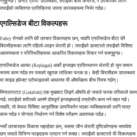
गर्नुहुनेछ। छनोट प्रायः उपलब्धता, तपाईंको बीमा कभरेज, र उपचारको लागि
तपाईंको व्यक्तिगत प्रतिक्रिया जस्ता कारकहरूमा निर्भर गर्दछ।
एगल्सिडेज बीटा विकल्पहरू
Fabry रोगको लागि धेरै उपचार विकल्पहरू छन्, यद्यपि एगाल्सिडेज बीटा धेरै
बिरामीहरूका लागि पहिलो-लाइन थेरापी हो। तपाईंको डाक्टरले तपाईंको विशिष्ट
आवश्यकता र परिस्थितिहरूमा आधारित विकल्पहरू विचार गर्न सक्नुहुन्छ।
एगाल्सिडेज अल्फा (Replagal) अर्को इन्जाइम प्रतिस्थापन थेरापी हो जुन समान
रूपमा काम गर्दछ तर यसको खुराक तालिका फरक छ। केही बिरामीहरू उपलब्धता
वा साइड इफेक्ट प्रोफाइलको आधारमा यी औषधिहरू बीच स्विच गर्छन्।
मिगालास्टाट (Galafold) एक मुखबाट लिइने औषधि हो जसले फरक तरिकाले काम
गर्छ, तपाईंको शरीरको आफ्नै दोषपूर्ण इन्जाइमलाई राम्रोसँग काम गर्न मद्दत गर्छ।
यद्यपि, यो केवल विशिष्ट आनुवंशिक उत्परिवर्तन भएका व्यक्तिहरूको लागि मात्र
काम गर्दछ र योग्यता निर्धारण गर्न विशेष परीक्षण आवश्यक पर्दछ।
नयाँ उपचारहरू विकास भइरहेका छन्, जसमा जीन थेरापी दृष्टिकोणहरू समावेश
छन् जसले विभिन्न फाइदाहरू प्रदान गर्न सक्छ। तपाईंको डाक्टरले यी विकल्पहरू