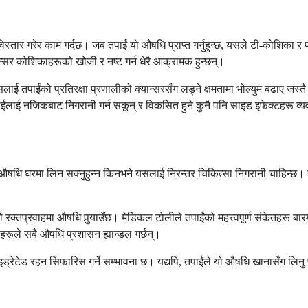
िस्तार गरेर काम गर्दछ। जब तपाईं यो औषधि प्राप्त गर्नुहुन्छ, यसले टी-कोशिका
न्सर कोशिकाहरूको खोजी र नष्ट गर्न धेरै आक्रामक हुन्छन्।
ई तपाईंको प्रतिरक्षा प्रणालीको क्यान्सरसँग लड्ने क्षमतामा भोल्युम बढाए जस्तै स
ई नजिकबाट निगरानी गर्न सकून् र विकसित हुने कुनै पनि साइड इफेक्टहरू व्यव
धि घरमा लिन सक्नुहुन्न किनभने यसलाई निरन्तर चिकित्सा निगरानी चाहिन्छ। उपच
प्रवाहमा औषधि पुर्‍याउँछ। मेडिकल टोलीले तपाईंको महत्त्वपूर्ण संकेतहरू बारम्ब
हरूले सबै औषधि प्रशासन ह्यान्डल गर्छन्।
ड्रेटेड रहन सिफारिस गर्ने सम्भावना छ। यद्यपि, तपाईंले यो औषधि खानासँग लिनु 