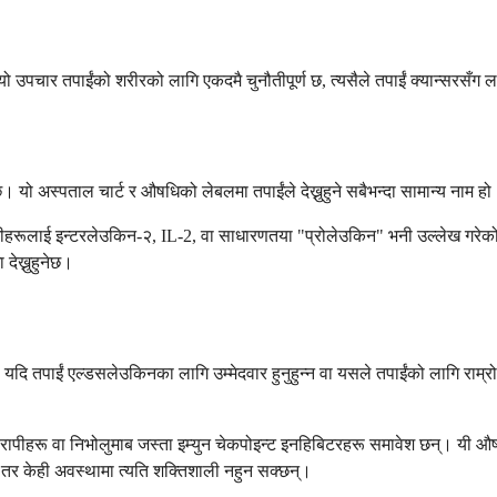
यो उपचार तपाईंको शरीरको लागि एकदमै चुनौतीपूर्ण छ, त्यसैले तपाईं क्यान्सरसँग लड
 छ। यो अस्पताल चार्ट र औषधिको लेबलमा तपाईंले देख्नुहुने सबैभन्दा सामान्य ना
िनीहरूलाई इन्टरलेउकिन-२, IL-2, वा साधारणतया "प्रोलेउकिन" भनी उल्लेख गरेको
देख्नुहुनेछ।
यदि तपाईं एल्डसलेउकिनका लागि उम्मेदवार हुनुहुन्न वा यसले तपाईंको लागि राम्रो क
थेरापीहरू वा निभोलुमाब जस्ता इम्युन चेकपोइन्ट इनहिबिटरहरू समावेश छन्। यी औ
 तर केही अवस्थामा त्यति शक्तिशाली नहुन सक्छन्।