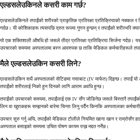
एल्डसलेउकिनले कसरी काम गर्छ?
एल्डसलेउकिनले तपाईंको शरीरको प्राकृतिक प्रतिरक्षा प्रतिक्रियाको नक्कल र व
गर्दछ। यी कोशिकाहरू त्यसपछि द्रुत रूपमा गुणन हुन्छन् र तपाईंको शरीरभरि क्या
यो एक शक्तिशाली औषधि हो जसले तीव्र प्रतिरक्षा प्रतिक्रिया सिर्जना गर्दछ। यसला
उपचारको समयमा अस्पतालमा बस्न आवश्यक छ ताकि मेडिकल कर्मचारीहरूले तपाईंला
मैले एल्डसलेउकिन कसरी लिने?
एल्डसलेउकिन सधैं अस्पतालको सेटिङमा नसाबाट (IV मार्फत) दिइन्छ। तपाईं यो औष
तपाईंको शरीरलाई निको हुन दिनको लागि आराम अवधि हुन्छ।
तपाईंको उपचारको समयमा, तपाईंलाई एक IV सँग जोडिनेछ जसले बिस्तारै तपाईंको रक्त
लिन वा खुराकहरू सम्झनको बारेमा चिन्ता लिनु पर्दैन किनकि अस्पतालका कर्मचारी
उपचार सुरु गर्नु अघि, तपाईंको मेडिकल टोलीले नियमित खाना खान र राम्रोसँग हाइ
अस्पताल बसाइको समयमा उचित पोषण कायम राख्न मद्दत गर्नेछ।