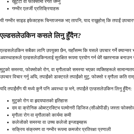
खुट्टा वा फोक्सोमा रगत जम्नु
गम्भीर एलर्जी प्रतिक्रियाहरू
यी गम्भीर साइड इफेक्टहरू चिन्ताजनक भए तापनि, याद राख्नुहोस् कि तपाईं उपचारभ
एल्डसलेउकिन कसले लिनु हुँदैन?
एल्डसलेउकिन सबैका लागि उपयुक्त छैन, यहाँसम्म कि यसले उपचार गर्ने क्यान्सर भए
अवस्थाहरूले एल्डसलेउकिनलाई सुरक्षित रूपमा प्रयोग गर्न धेरै खतरनाक बनाउन
मुटुको समस्या, फोक्सोको रोग, वा मृगौलाको समस्या भएका व्यक्तिहरूले सामान्य
उपचार विचार गर्नु अघि, तपाईंको डाक्टरले तपाईंको मुटु, फोक्सो र मृगौला कति रा
यदि तपाईंसँग यी मध्ये कुनै पनि अवस्था छ भने, तपाईंले एल्डसलेउकिन लिनु हुँदैन:
मुटुको रोग वा हृदयघातको इतिहास
दम वा क्रोनिक ओब्स्ट्रक्टिभ पल्मोनरी डिजिज (सीओपीडी) जस्ता फोक्सो
मृगौला रोग वा मृगौलाको कार्यमा कमी
कलेजोको समस्या वा उच्च कलेजो इन्जाइमहरू
सक्रिय संक्रमण वा गम्भीर रूपमा कमजोर प्रतिरक्षा प्रणाली