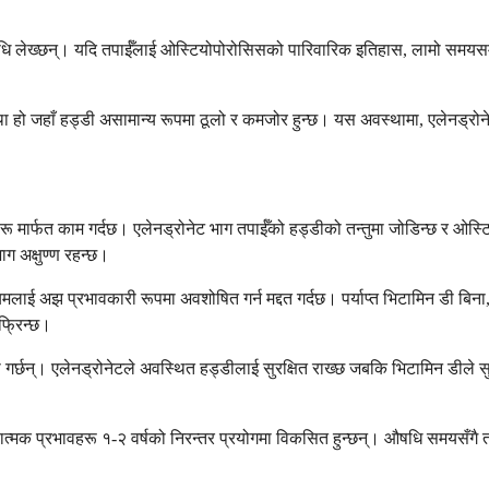
ि लेख्छन्। यदि तपाईँलाई ओस्टियोपोरोसिसको पारिवारिक इतिहास, लामो समयसम्म स
ो जहाँ हड्डी असामान्य रूपमा ठूलो र कमजोर हुन्छ। यस अवस्थामा, एलेनड्रोनेटले 
हरू मार्फत काम गर्दछ। एलेनड्रोनेट भाग तपाईँको हड्डीको तन्तुमा जोडिन्छ र ओस
ग अक्षुण्ण रहन्छ।
ियमलाई अझ प्रभावकारी रूपमा अवशोषित गर्न मद्दत गर्दछ। पर्याप्त भिटामिन डी 
फ्रिन्छ।
र्जना गर्छन्। एलेनड्रोनेटले अवस्थित हड्डीलाई सुरक्षित राख्छ जबकि भिटामिन डील
 सुरक्षात्मक प्रभावहरू १-२ वर्षको निरन्तर प्रयोगमा विकसित हुन्छन्। औषधि समयसँगै