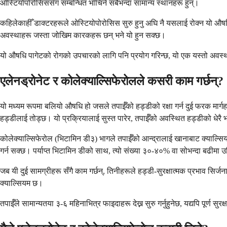
ओस्टियोपोरोसिससँग सम्बन्धित भाँचिने सबैभन्दा सामान्य स्थानहरू हुन्।
कहिलेकाहीँ डाक्टरहरूले ओस्टियोपोरोसिस सुरु हुनु अघि नै यसलाई रोक्न यो औषध
अवस्थाहरू जस्ता जोखिम कारकहरू छन् भने यो हुन सक्छ।
यो औषधि पागेटको रोगको उपचारको लागि पनि प्रयोग गरिन्छ, यो एक यस्तो अवस्था ह
एलेनड्रोनेट र कोलेक्याल्सिफेरोलले कसरी काम गर्छन्?
यो मध्यम रूपमा बलियो औषधि हो जसले तपाईँको हड्डीको रक्षा गर्न दुई फरक मार्ग
हड्डीलाई तोड्छ। यो प्रक्रियालाई सुस्त पारेर, तपाईँको अवस्थित हड्डीको धेरै भा
कोलेक्याल्सिफेरोल (भिटामिन डी३) भागले तपाईँको आन्द्रालाई खानाबाट क्याल्स
गर्न सक्छ। पर्याप्त भिटामिन डीको साथ, त्यो संख्या ३०-४०% वा सोभन्दा बढीमा उ
जब यी दुई सामग्रीहरू सँगै काम गर्छन्, तिनीहरूले हड्डी-सुरक्षात्मक प्रभाव सि
क्याल्सियम छ।
तपाईँले सामान्यतया ३-६ महिनाभित्र फाइदाहरू देख्न सुरु गर्नुहुनेछ, यद्यपि पूर्ण