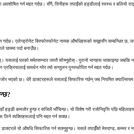
अवशोषित गर्न मद्दत गर्दछ। सँगै, तिनीहरू तपाइँको हड्डीलाई स्वस्थ र बलियो राख
न गर्दछ। एलेन्ड्रोनेट बिस्फोस्फोनेट नामक औषधिहरूको समूहसँग सम्बन्धित छ, जसल
ले घाममा पर्दा बनाउँछ।
। यसलाई घरको मर्मतसम्भार जस्तै सोच्नुहोस् - पुरानो भागहरू भत्काइन्छ जबकि नयाँ
प्रक्रियालाई समर्थन गरेर त्यो सन्तुलन पुनर्स्थापित गर्न मद्दत गर्दछ।
 भएको छ। धेरै डाक्टरहरूले यसलाई सिफारिस गर्छन् जब नियमित क्याल्सियम र भिट
िन्छ?
्डी कमजोर हुन्छ र सजिलै भाँचिन्छ। यो विशेष गरी रजोनिवृत्ति पछि महिलाहरूको
लिने व्यक्तिहरूलाई पनि मद्दत गर्न सक्छ।
ो डाक्टरले यो औषधि सिफारिस गर्न सक्नुहुन्छ। यसले तपाईँको मेरुदण्ड, कम्मर र 