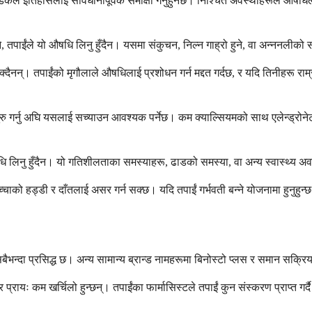
डिकल इतिहासलाई सावधानीपूर्वक समीक्षा गर्नुहुनेछ। निश्चित अवस्थाहरूले औषधिलाई
, तपाईंले यो औषधि लिनु हुँदैन। यसमा संकुचन, निल्न गाह्रो हुने, वा अन्ननली
क्दैनन्। तपाईंको मृगौलाले औषधिलाई प्रशोधन गर्न मद्दत गर्दछ, र यदि तिनीहरू र
ुरु गर्नु अघि यसलाई सच्याउन आवश्यक पर्नेछ। कम क्याल्सियमको साथ एलेन्ड्रोन
ि लिनु हुँदैन। यो गतिशीलताका समस्याहरू, ढाडको समस्या, वा अन्य स्वास्थ्य अ
चाको हड्डी र दाँतलाई असर गर्न सक्छ। यदि तपाईं गर्भवती बन्ने योजनामा हुनुहुन
बैभन्दा प्रसिद्ध छ। अन्य सामान्य ब्रान्ड नामहरूमा बिनोस्टो प्लस र समान सक्
प्रायः कम खर्चिलो हुन्छन्। तपाईंका फार्मासिस्टले तपाईं कुन संस्करण प्राप्त गर्