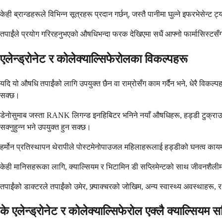
केही ब्रान्डहरूले विभिन्न सूत्रहरू प्रदान गर्छन्, जस्तै पानीमा घुल्ने इफरभेस
तपाईंले प्रयोग गरिरहनुभएको औषधिभन्दा फरक देखिएमा सधैं आफ्नो फार्मासिस्टसँग ज
एलेन्ड्रोनेट र कोलेक्याल्सिफेरोलका विकल्पहरू
यदि यो औषधि तपाईंको लागि उपयुक्त छैन वा राम्रोसँग काम गर्दैन भने, धेरै विकल
सक्छ।
डेनोसुमाब जस्ता RANK लिगन्ड इनहिबिटर भनिने नयाँ औषधिहरू, हड्डी टुक्राउने
सक्नुहुन्न भने उपयुक्त हुन सक्छ।
हर्मोन प्रतिस्थापन थेरापीले पोस्टमेनोपाउजल महिलाहरूलाई हड्डीको घनत्व कायम 
केही मानिसहरूका लागि, क्याल्सियम र भिटामिन डी सप्लिमेन्टको साथ जीवनशैलीमा 
तपाईंको डाक्टरले तपाईंको उमेर, फ्र्याक्चरको जोखिम, अन्य स्वास्थ्य अवस्थाहरू
के एलेन्ड्रोनेट र कोलेक्याल्सिफेरोल एक्लै क्याल्सियम सप