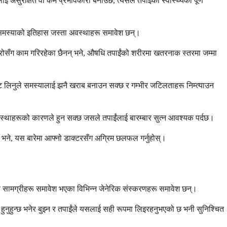
 असुरक्षित वा कम प्रभावकारी बनाउँछ, त्यसैले तपाईंको स्वास्थ्यको पूर्ण
को समस्याको इतिहास जस्ता अवस्थाहरू समावेश छन्।
ाम्रोसँग काम गरिरहेका छैनन् भने, औषधि तपाईंको शरीरमा खतरनाक स्तरमा जम्मा
ेट लिनुले समस्यालाई झनै खराब बनाउन सक्छ र गम्भीर जटिलताहरू निम्त्याउन
वस्थाहरूको कारणले हुन सक्छ जसले तपाईंलाई बारम्बार सुत्न आवश्यक पर्दछ।
्छ भने, यस बारेमा आफ्नो डाक्टरसँग अग्रिम छलफल गर्नुहोस्।
रिय सामग्रीहरू समावेश भएका विभिन्न जेनेरिक संस्करणहरू समावेश छन्।
दै हुनुहुन्छ भनेर बुझ्न र तपाईंले यसलाई सही रूपमा लिइरहनुभएको छ भनी सुनिश्चित