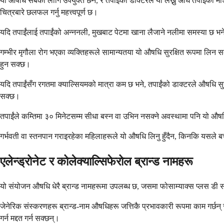
यो औषधि सबैका लागि उपयुक्त छैन, र तपाईंको डाक्टरले यो लेख्नु अघि तपाईंको मे
चित्रबारे छलफल गर्नु महत्त्वपूर्ण छ।
यदि तपाईंलाई तपाईंको अन्ननली, मुखबाट पेटमा खाना लैजाने नलीमा समस्या छ भने
गम्भीर मृगौला रोग भएका व्यक्तिहरूले सामान्यतया यो औषधि सुरक्षित रूपमा लिन स
हुन सक्छ।
यदि तपाईंसँग रगतमा क्याल्सियमको मात्रा कम छ भने, तपाईंको डाक्टरले औषधि स
सक्छ।
तपाईंले कम्तिमा ३० मिनेटसम्म सीधा बस्न वा उभिन नसक्ने अवस्थामा पनि यो औषध
गर्भवती वा स्तनपान गराइरहेका महिलाहरूले यो औषधि लिनु हुँदैन, किनकि यसले बच्
एलेन्ड्रोनेट र कोलेक्याल्सिफेरोल ब्रान्ड नामहरू
यो संयोजन औषधि धेरै ब्रान्ड नामहरूमा उपलब्ध छ, जसमा फोसाम्याक्स प्लस डी स
जेनेरिक संस्करणहरू ब्रान्ड-नाम औषधिहरू जत्तिकै प्रभावकारी रूपमा काम गर्छन् र 
गर्न मद्दत गर्न सक्छन्।