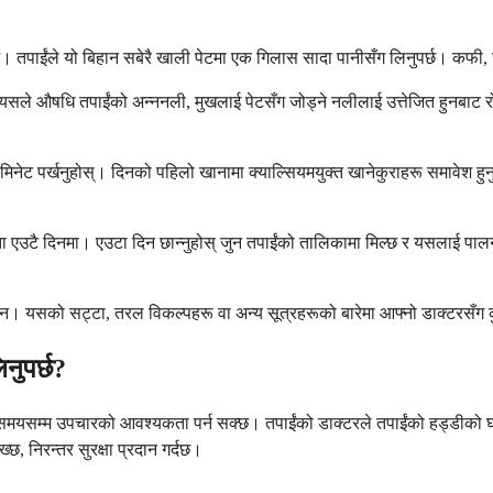
 छ। तपाईंले यो बिहान सबेरै खाली पेटमा एक गिलास सादा पानीसँग लिनुपर्छ। कफी, 
। यसले औषधि तपाईंको अन्ननली, मुखलाई पेटसँग जोड्ने नलीलाई उत्तेजित हुनबाट रोक
नेट पर्खनुहोस्। दिनको पहिलो खानामा क्याल्सियमयुक्त खानेकुराहरू समावेश हुनुपर
ता एउटै दिनमा। एउटा दिन छान्नुहोस् जुन तपाईंको तालिकामा मिल्छ र यसलाई पालना
ँदैन। यसको सट्टा, तरल विकल्पहरू वा अन्य सूत्रहरूको बारेमा आफ्नो डाक्टरसँग कु
नुपर्छ?
 समयसम्म उपचारको आवश्यकता पर्न सक्छ। तपाईंको डाक्टरले तपाईंको हड्डीको घनत्
्छ, निरन्तर सुरक्षा प्रदान गर्दछ।