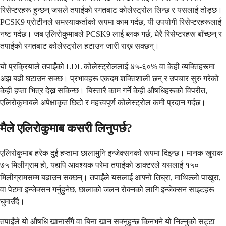
रिसेप्टरहरू हुन्छन् जसले तपाईंको रगतबाट कोलेस्ट्रोल लिन्छ र यसलाई तोड्छ।
PCSK9 प्रोटीनले समस्याकर्ताको रूपमा काम गर्दछ, यी उपयोगी रिसेप्टरहरूलाई
नष्ट गर्दछ। जब एलिरोकुमाबले PCSK9 लाई ब्लक गर्छ, धेरै रिसेप्टरहरू बाँच्छन् र
तपाईंको रगतबाट कोलेस्ट्रोल हटाउन जारी राख्न सक्छन्।
यो प्रक्रियाले तपाईंको LDL कोलेस्ट्रोललाई ४५-६०% वा केही व्यक्तिहरूमा
अझ बढी घटाउन सक्छ। प्रभावहरू एकदम शक्तिशाली छन् र उपचार सुरु गरेको
केही हप्ता भित्र देख्न सकिन्छ। बिस्तारै काम गर्ने केही औषधिहरूको विपरीत,
एलिरोकुमाबले अपेक्षाकृत छिटो र महत्त्वपूर्ण कोलेस्ट्रोल कमी प्रदान गर्दछ।
मैले एलिरोकुमाब कसरी लिनुपर्छ?
एलिरोकुमाब हरेक दुई हप्तामा छालामुनि इन्जेक्सनको रूपमा दिइन्छ। मानक खुराक
७५ मिलीग्राम हो, यद्यपि आवश्यक परेमा तपाईंको डाक्टरले यसलाई १५०
मिलीग्रामसम्म बढाउन सक्छन्। तपाईंले यसलाई आफ्नो तिघ्रा, माथिल्लो पाखुरा,
वा पेटमा इन्जेक्सन गर्नुहुनेछ, छालाको जलन रोक्नको लागि इन्जेक्सन साइटहरू
घुमाउँदै।
तपाईंले यो औषधि खानासँगै वा बिना खान सक्नुहुन्छ किनभने यो निल्नुको सट्टा