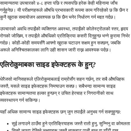
सामान्यतया उपचारको ४-८ हप्ता पछि र त्यसपछि हरेक केही महिनामा जाँच
गर्नुहुनेछ। यी परीक्षणहरूले औषधि प्रभावकारी रूपमा काम गरिरहेको छ कि छैन र
कुनै खुराक समायोजन आवश्यक छ कि छैन भनेर निर्धारण गर्न मद्दत गर्दछ।
उपचारको अवधि तपाईंको व्यक्तिगत अवस्था, तपाईंको कोलेस्ट्रोलको स्तर, हृदय
रोगको जोखिम, र तपाईंले औषधिको प्रतिक्रिया कसरी दिनुहुन्छ भन्ने कुरामा निर्भर
गर्दछ। कोही-कोही समयसँगै आफ्नो खुराक घटाउन सक्षम हुन सक्छन्, जबकि
अरूले अनिश्चितकालका लागि उही शासन जारी राख्न आवश्यक पर्दछ।
एलिरोकुमाबका साइड इफेक्टहरू के हुन्?
धेरैजसो मानिसहरूले एलिरोकुमाबलाई राम्रोसँग सहन गर्छन्, तर सबै औषधिहरू
जस्तै, यसले साइड इफेक्टहरू निम्त्याउन सक्छ। सबैभन्दा सामान्य साइड
इफेक्टहरू सामान्यतया हल्का हुन्छन् र उचित हेरचाह र निगरानीको साथ
व्यवस्थापन गर्न सकिन्छ।
यहाँ अधिक सामान्य साइड इफेक्टहरू छन् जुन तपाईंले अनुभव गर्न सक्नुहुन्छ:
सुई लगाउने ठाउँमा हुने प्रतिक्रियाहरू जस्तै रातो हुनु, सुन्निनु वा कोमलता
चिसो लाग्दा देखिने लक्षणहरू जस्तै नाकबाट पानी बग्नु वा घाँटी दुख्नु