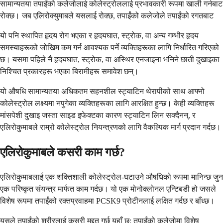
सामान्यतया तपाईंको कलेजोलाई कोलेस्ट्रोललाई प्रभावकारी रूपमा खाली गर्नबाट
रोक्छ। जब एलिरोक्युमाबले यसलाई रोक्छ, तपाईंको कलेजोले तपाईंको रगतबाट
यो पनि स्थापित हृदय रोग भएका र हृदयघात, स्ट्रोक, वा अन्य गम्भीर हृदय
समस्याहरूको जोखिम कम गर्न आवश्यक पर्ने व्यक्तिहरूका लागि निर्धारित गरिएको
छ। यसमा पहिले नै हृदयघात, स्ट्रोक, वा अस्थिर एनजाइना भनिने छाती दुखाइका
निश्चित प्रकारहरू भएका बिरामीहरू समावेश छन्।
यो औषधि सामान्यतया अधिकतम सहनशील स्ट्याटिन थेरापीको साथ आफ्नो
कोलेस्ट्रोल लक्ष्यमा नपुगेका व्यक्तिहरूका लागि आरक्षित हुन्छ। केही व्यक्तिहरू
मांसपेशी दुखाइ जस्ता साइड इफेक्टका कारण स्ट्याटिन लिन सक्दैनन्, र
एलिरोकुमाबले राम्रो कोलेस्ट्रोल नियन्त्रणको लागि वैकल्पिक मार्ग प्रदान गर्दछ।
एलिरोकुमाबले कसरी काम गर्छ?
एलिरोकुमाबलाई एक शक्तिशाली कोलेस्ट्रोल-घटाउने औषधिको रूपमा मानिन्छ जुन
एक परिष्कृत संयन्त्र मार्फत काम गर्दछ। यो एक मोनोक्लोनल एन्टिबडी हो जसले
विशेष रूपमा तपाईंको रक्तप्रवाहमा PCSK9 प्रोटीनलाई लक्षित गर्दछ र बाँध्छ।
यसले तपाईंको शरीरलाई कसरी मद्दत गर्छ यहाँ छ: तपाईंको कलेजोमा विशेष