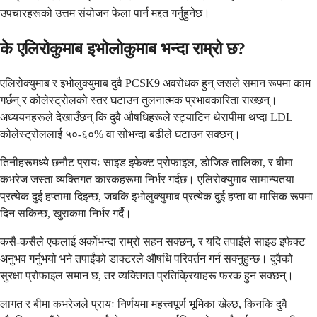
उपचारहरूको उत्तम संयोजन फेला पार्न मद्दत गर्नुहुनेछ।
के एलिरोकुमाब इभोलोकुमाब भन्दा राम्रो छ?
एलिरोक्युमाब र इभोलुक्युमाब दुवै PCSK9 अवरोधक हुन् जसले समान रूपमा काम
गर्छन् र कोलेस्ट्रोलको स्तर घटाउन तुलनात्मक प्रभावकारिता राख्छन्।
अध्ययनहरूले देखाउँछन् कि दुवै औषधिहरूले स्ट्याटिन थेरापीमा थप्दा LDL
कोलेस्ट्रोललाई ५०-६०% वा सोभन्दा बढीले घटाउन सक्छन्।
तिनीहरूमध्ये छनौट प्रायः साइड इफेक्ट प्रोफाइल, डोजिङ तालिका, र बीमा
कभरेज जस्ता व्यक्तिगत कारकहरूमा निर्भर गर्दछ। एलिरोक्युमाब सामान्यतया
प्रत्येक दुई हप्तामा दिइन्छ, जबकि इभोलुक्युमाब प्रत्येक दुई हप्ता वा मासिक रूपमा
दिन सकिन्छ, खुराकमा निर्भर गर्दै।
कसै-कसैले एकलाई अर्कोभन्दा राम्रो सहन सक्छन्, र यदि तपाईंले साइड इफेक्ट
अनुभव गर्नुभयो भने तपाईंको डाक्टरले औषधि परिवर्तन गर्न सक्नुहुन्छ। दुवैको
सुरक्षा प्रोफाइल समान छ, तर व्यक्तिगत प्रतिक्रियाहरू फरक हुन सक्छन्।
लागत र बीमा कभरेजले प्रायः निर्णयमा महत्त्वपूर्ण भूमिका खेल्छ, किनकि दुवै