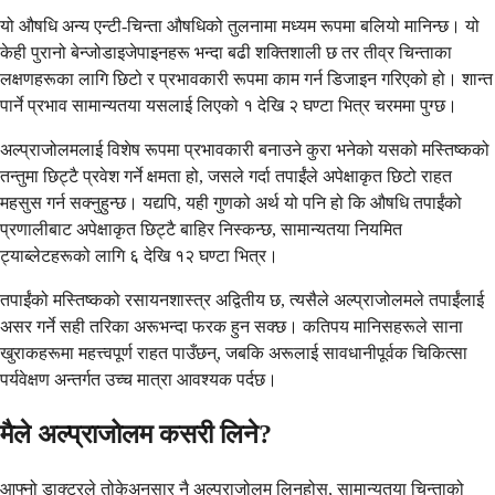
यो औषधि अन्य एन्टी-चिन्ता औषधिको तुलनामा मध्यम रूपमा बलियो मानिन्छ। यो
केही पुरानो बेन्जोडाइजेपाइनहरू भन्दा बढी शक्तिशाली छ तर तीव्र चिन्ताका
लक्षणहरूका लागि छिटो र प्रभावकारी रूपमा काम गर्न डिजाइन गरिएको हो। शान्त
पार्ने प्रभाव सामान्यतया यसलाई लिएको १ देखि २ घण्टा भित्र चरममा पुग्छ।
अल्प्राजोलमलाई विशेष रूपमा प्रभावकारी बनाउने कुरा भनेको यसको मस्तिष्कको
तन्तुमा छिट्टै प्रवेश गर्ने क्षमता हो, जसले गर्दा तपाईंले अपेक्षाकृत छिटो राहत
महसुस गर्न सक्नुहुन्छ। यद्यपि, यही गुणको अर्थ यो पनि हो कि औषधि तपाईंको
प्रणालीबाट अपेक्षाकृत छिट्टै बाहिर निस्कन्छ, सामान्यतया नियमित
ट्याब्लेटहरूको लागि ६ देखि १२ घण्टा भित्र।
तपाईंको मस्तिष्कको रसायनशास्त्र अद्वितीय छ, त्यसैले अल्प्राजोलमले तपाईंलाई
असर गर्ने सही तरिका अरूभन्दा फरक हुन सक्छ। कतिपय मानिसहरूले साना
खुराकहरूमा महत्त्वपूर्ण राहत पाउँछन्, जबकि अरूलाई सावधानीपूर्वक चिकित्सा
पर्यवेक्षण अन्तर्गत उच्च मात्रा आवश्यक पर्दछ।
मैले अल्प्राजोलम कसरी लिने?
आफ्नो डाक्टरले तोकेअनुसार नै अल्प्राजोलम लिनुहोस्, सामान्यतया चिन्ताको