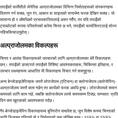
तपाईंको फार्मेसीले जेनेरिक अल्प्राजोलमका विभिन्न निर्माताहरूको संस्करणहरू
वितरण गर्न सक्छ, जुन रंग, आकार वा साइजको सन्दर्भमा फरक देखिन सक्छ। यो
सामान्य हो र औषधिको प्रभावकारितालाई असर गर्दैन, तर यदि तपाइँको
ट्याब्लेटको रूपमा परिवर्तनको बारेमा चिन्ता छ भने, तपाइँको फार्मासिस्टलाई सोध्न
नहिचकिचाउनुहोस्।
अल्प्राजोलमका विकल्पहरू
चिन्ता र आतंक विकारहरूको उपचारको लागि अल्प्राजोलमका धेरै विकल्पहरू
छन्। तपाईंको डाक्टरले तपाईंको विशिष्ट आवश्यकताहरू, चिकित्सा इतिहास, र
उपचार लक्ष्यहरूमा आधारित यी विकल्पहरू विचार गर्न सक्नुहुन्छ।
अन्य बेन्जोडाइजेपिनहरू जस्तै लोराजेपाम (एटिभान) वा क्लोनाजेपाम (क्लोनोपिन)
अल्प्राजोलम जस्तै काम गर्छन् तर कार्यको फरक अवधि हुन्छ। लोराजेपामले समान
समयको लागि काम गर्छ, जबकि क्लोनाजेपाम लामो समयसम्म टिक्छ, सम्भवतः प्रति
दिन कम खुराकको आवश्यकता पर्दछ।
गैर-बेन्जोडाइजेपिन विकल्पहरूमा बुस्पिरोन समावेश छ, जुन विशेष रूपमा चिन्ताको
लागि डिजाइन गरिएको हो र निर्भरताको कम जोखिम हुन्छ। SSRIs वा SNRIs