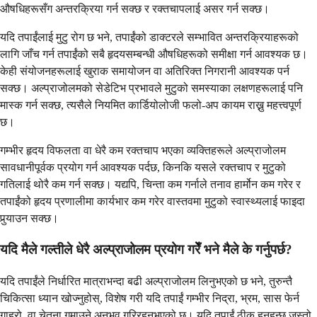
औषधिहरूसँग अन्तरक्रिया गर्न सक्छ र रक्तचापलाई असर गर्न सक्छ।
यदि तपाईंलाई मुटु रोग छ भने, तपाईंको डाक्टरले सम्भावित अन्तरक्रियाहरूको
लागि जाँच गर्न तपाईंको सबै हृदयसम्बन्धी औषधिहरूको समीक्षा गर्न आवश्यक छ।
केही संयोजनहरूलाई खुराक समायोजन वा अतिरिक्त निगरानी आवश्यक पर्न
सक्छ। अल्प्राजोलमको सेडेटिभ प्रभावले मुटुको समस्याका लक्षणहरूलाई पनि
मास्क गर्न सक्छ, त्यसैले नियमित कार्डियोलोजी फलो-अप कायम राख्नु महत्त्वपूर्ण
छ।
गम्भीर हृदय विफलता वा धेरै कम रक्तचाप भएका व्यक्तिहरूले अल्प्राजोलम
सावधानीपूर्वक प्रयोग गर्न आवश्यक पर्दछ, किनकि यसले रक्तचाप र मुटुको
गतिलाई थोरै कम गर्न सक्छ। यद्यपि, चिन्ता कम गर्नाले तनाव हार्मोन कम गरेर र
तपाईंको हृदय प्रणालीमा कार्यभार कम गरेर वास्तवमा मुटुको स्वास्थ्यलाई फाइदा
पुर्‍याउन सक्छ।
यदि मैले गल्तीले धेरै अल्प्राजोलम प्रयोग गरेँ भने मैले के गर्नुपर्छ?
यदि तपाईंले निर्धारित मात्राभन्दा बढी अल्प्राजोलम लिनुभएको छ भने, तुरुन्तै
चिकित्सा ध्यान खोज्नुहोस्, विशेष गरी यदि तपाईं गम्भीर निद्रा, भ्रम, सास फेर्न
गाह्रो, वा चेतना गुमाउने अनुभव गरिरहनुभएको छ। यदि तपाईं ठीक हुनुहुन्छ जस्तो