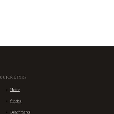
QUICK LINKS
Home
Stories
Benchmarks