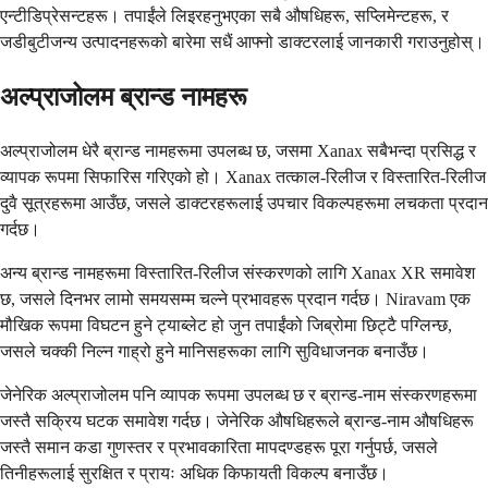
एन्टीडिप्रेसन्टहरू। तपाईंले लिइरहनुभएका सबै औषधिहरू, सप्लिमेन्टहरू, र
जडीबुटीजन्य उत्पादनहरूको बारेमा सधैं आफ्नो डाक्टरलाई जानकारी गराउनुहोस्।
अल्प्राजोलम ब्रान्ड नामहरू
अल्प्राजोलम धेरै ब्रान्ड नामहरूमा उपलब्ध छ, जसमा Xanax सबैभन्दा प्रसिद्ध र
व्यापक रूपमा सिफारिस गरिएको हो। Xanax तत्काल-रिलीज र विस्तारित-रिलीज
दुवै सूत्रहरूमा आउँछ, जसले डाक्टरहरूलाई उपचार विकल्पहरूमा लचकता प्रदान
गर्दछ।
अन्य ब्रान्ड नामहरूमा विस्तारित-रिलीज संस्करणको लागि Xanax XR समावेश
छ, जसले दिनभर लामो समयसम्म चल्ने प्रभावहरू प्रदान गर्दछ। Niravam एक
मौखिक रूपमा विघटन हुने ट्याब्लेट हो जुन तपाईंको जिब्रोमा छिट्टै पग्लिन्छ,
जसले चक्की निल्न गाह्रो हुने मानिसहरूका लागि सुविधाजनक बनाउँछ।
जेनेरिक अल्प्राजोलम पनि व्यापक रूपमा उपलब्ध छ र ब्रान्ड-नाम संस्करणहरूमा
जस्तै सक्रिय घटक समावेश गर्दछ। जेनेरिक औषधिहरूले ब्रान्ड-नाम औषधिहरू
जस्तै समान कडा गुणस्तर र प्रभावकारिता मापदण्डहरू पूरा गर्नुपर्छ, जसले
तिनीहरूलाई सुरक्षित र प्रायः अधिक किफायती विकल्प बनाउँछ।