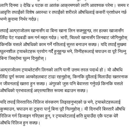
लागि दिनमा २ देखि ४ पटक वा आतंक आक्रमणको लागि आवश्यक परेमा। समय र
आवृत्ति तपाईंको विशेष अवस्था र तपाईंको शरीरले औषधिलाई कसरी प्रशोधन गर्छ
भन्ने कुरामा निर्भर गर्दछ।
तपाईं अल्प्राजोलम खानासँग वा बिना खाना लिन सक्नुहुन्छ, तर हल्का खाजासँग
लिँदा पेट गडबडी कम गर्न मद्दत गर्दछ। भारी, चिल्लो खानासँग लिनबाट जोगिनुहोस्
किनकि यसले औषधिको काम गर्ने गतिलाई सुस्त बनाउन सक्छ। यदि तपाईं मुखमा
घुलनशील ट्याब्लेटहरू प्रयोग गर्दै हुनुहुन्छ भने, तिनीहरूलाई चपाउन वा पूरै निल्नु
बिना जिब्रोमा घुल्न दिनुहोस्।
अल्प्राजोलम ट्याब्लेटसँग लिनको लागि पानी उत्तम तरल पदार्थ हो। यो औषधि
लिँदा पूर्ण रूपमा अल्कोहलबाट टाढा रहनुहोस्, किनकि दुवैलाई मिलाउँदा खतरनाक
र जीवनलाई खतरा हुन सक्छ। अंगुरको जुस पनि बेवास्ता गर्नुपर्छ किनकि यसले
औषधिको प्रभावलाई अप्रत्याशित रूपमा बढाउन सक्छ।
यदि तपाईं विस्तारित-रिलिज संस्करण लिइरहनुभएको छ भने, ट्याब्लेटहरूलाई
कुच्याउन, चपाउन वा टुक्रा पार्नु बिना पूरै निल्नुहोस्। यी दिनभरि बिस्तारै औषधि
रिलिज गर्न डिजाइन गरिएका हुन्, र ट्याब्लेटलाई क्षति पुर्‍याउँदा एकै पटक धेरै
औषधि रिलिज हुन सक्छ।