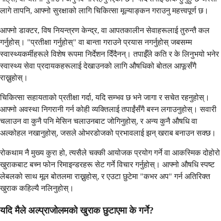
लागे तापनि, आफ्नो सुरक्षाको लागि चिकित्सा मूल्याङ्कन गराउनु महत्त्वपूर्ण छ।
आफ्नो डाक्टर, विष नियन्त्रण केन्द्र, वा आपतकालीन सेवाहरूलाई तुरुन्तै कल
गर्नुहोस्। "प्रतीक्षा गर्नुहोस्" वा बान्ता गराउने प्रयास नगर्नुहोस् जबसम्म
स्वास्थ्यकर्मीहरूले विशेष रूपमा निर्देशन दिँदैनन्। तपाईँले कति र के लिनुभयो भनेर
स्वास्थ्य सेवा प्रदायकहरूलाई देखाउनको लागि औषधिको बोतल आफूसँगै
राख्नुहोस्।
चिकित्सा सहायताको प्रतीक्षा गर्दा, यदि सम्भव छ भने जागा र सचेत रहनुहोस्।
आफ्नो अवस्था निगरानी गर्न कोही व्यक्तिलाई तपाईंसँगै बस्न लगाउनुहोस्। सवारी
चलाउन वा कुनै पनि मेसिन चलाउनबाट जोगिनुहोस्, र अन्य कुनै औषधि वा
अल्कोहल नखानुहोस्, जसले ओभरडोजको प्रभावलाई झन् खराब बनाउन सक्छ।
रोकथाम नै मुख्य कुरा हो, त्यसैले चक्की आयोजक प्रयोग गर्ने वा आकस्मिक दोहोरो
खुराकबाट बच्न फोन रिमाइन्डरहरू सेट गर्ने विचार गर्नुहोस्। आफ्नो औषधि स्पष्ट
लेबलको साथ मूल बोतलमा राख्नुहोस्, र एउटा छुटेमा "कभर अप" गर्न अतिरिक्त
खुराक कहिल्यै नलिनुहोस्।
यदि मैले अल्प्राजोलमको खुराक छुटाएमा के गर्ने?