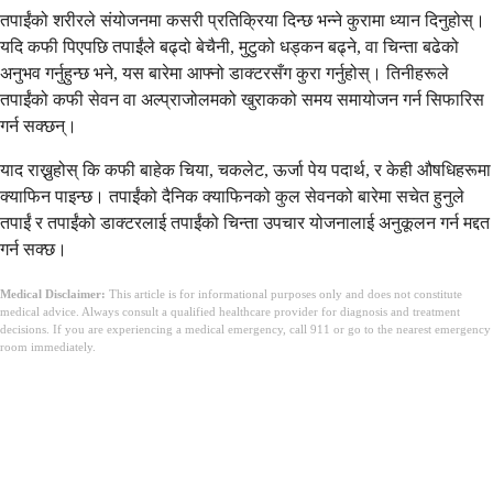
तपाईंको शरीरले संयोजनमा कसरी प्रतिक्रिया दिन्छ भन्ने कुरामा ध्यान दिनुहोस्।
यदि कफी पिएपछि तपाईंले बढ्दो बेचैनी, मुटुको धड्कन बढ्ने, वा चिन्ता बढेको
अनुभव गर्नुहुन्छ भने, यस बारेमा आफ्नो डाक्टरसँग कुरा गर्नुहोस्। तिनीहरूले
तपाईंको कफी सेवन वा अल्प्राजोलमको खुराकको समय समायोजन गर्न सिफारिस
गर्न सक्छन्।
याद राख्नुहोस् कि कफी बाहेक चिया, चकलेट, ऊर्जा पेय पदार्थ, र केही औषधिहरूमा
क्याफिन पाइन्छ। तपाईंको दैनिक क्याफिनको कुल सेवनको बारेमा सचेत हुनुले
तपाईं र तपाईंको डाक्टरलाई तपाईंको चिन्ता उपचार योजनालाई अनुकूलन गर्न मद्दत
गर्न सक्छ।
Medical Disclaimer:
This article is for informational purposes only and does not constitute
medical advice. Always consult a qualified healthcare provider for diagnosis and treatment
decisions. If you are experiencing a medical emergency, call 911 or go to the nearest emergency
room immediately.