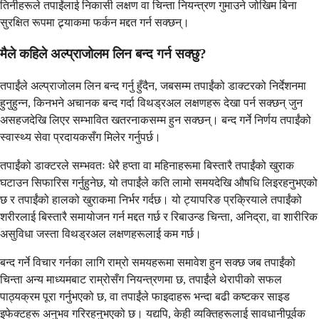
तिनीहरूले तपाईंलाई निकासी लक्षण वा चिन्ता नियन्त्रण गुमाउने जोखिम बिना
सुरक्षित रूपमा ट्र्याकमा फर्कन मद्दत गर्न सक्छन्।
मैले कहिले अल्प्राजोलम लिन बन्द गर्न सक्छु?
तपाईंले अल्प्राजोलम लिन बन्द गर्नु हुँदैन, जबसम्म तपाईंको डाक्टरको निर्देशनमा
हुनुहुन्न, किनभने अचानक बन्द गर्दा विथड्रअल लक्षणहरू देखा पर्न सक्छन् जुन
असहजदेखि लिएर सम्भावित खतरनाकसम्म हुन सक्छन्। बन्द गर्ने निर्णय तपाईंको
स्वास्थ्य सेवा प्रदायकसँग मिलेर गर्नुपर्छ।
तपाईंको डाक्टरले सम्भवतः धेरै हप्ता वा महिनाहरूमा बिस्तारै तपाईंको खुराक
घटाउन सिफारिस गर्नुहुनेछ, यो तपाईंले कति लामो समयदेखि औषधि लिइरहनुभएको
छ र तपाईंको हालको खुराकमा निर्भर गर्दछ। यो ट्यापरिङ प्रक्रियाले तपाईंको
शरीरलाई बिस्तारै समायोजन गर्न मद्दत गर्छ र रिबाउन्ड चिन्ता, अनिद्रा, वा शारीरिक
असुविधा जस्ता विथड्रअल लक्षणहरूलाई कम गर्छ।
बन्द गर्ने विचार गर्नका लागि राम्रो समयहरूमा समावेश हुन सक्छ जब तपाईंको
चिन्ता अन्य माध्यमबाट राम्रोसँग नियन्त्रणमा छ, तपाईंले थेरापीको सफल
पाठ्यक्रम पूरा गर्नुभएको छ, वा तपाईंले फाइदाहरू भन्दा बढी कष्टकर साइड
इफेक्टहरू अनुभव गरिरहनुभएको छ। यद्यपि, केही व्यक्तिहरूलाई सावधानीपूर्वक