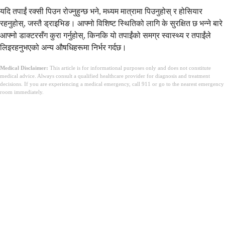
यदि तपाईं रक्सी पिउन रोज्नुहुन्छ भने, मध्यम मात्रामा पिउनुहोस् र होसियार
रहनुहोस्, जस्तै ड्राइभिङ। आफ्नो विशिष्ट स्थितिको लागि के सुरक्षित छ भन्ने बारे
आफ्नो डाक्टरसँग कुरा गर्नुहोस्, किनकि यो तपाईंको समग्र स्वास्थ्य र तपाईंले
लिइरहनुभएको अन्य औषधिहरूमा निर्भर गर्दछ।
Medical Disclaimer:
This article is for informational purposes only and does not constitute
medical advice. Always consult a qualified healthcare provider for diagnosis and treatment
decisions. If you are experiencing a medical emergency, call 911 or go to the nearest emergency
room immediately.