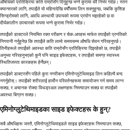
औषधिको प्रतिक्रिया कति राम्रोसँग दिनुहुन्छ भन्ने कुरामा धेरै निर्भर गर्दछ। स्तन
क्यान्सरको लागि, तपाईंले यो महिनादेखि वर्षौंसम्म लिन सक्नुहुन्छ, जबकि कुशिङ
सिन्ड्रोमको लागि, अवधि अस्थायी उपायको रूपमा प्रयोग भइरहेको छ वा
दीर्घकालीन उपचारको रूपमा भन्ने कुरामा निर्भर गर्दछ।
तपाईंको डाक्टरले नियमित रक्त परीक्षण र चेक-अपहरू मार्फत तपाईंको प्रगतिको
निगरानी गर्नुहुनेछ कि तपाईंले कति लामो समयसम्म औषधि सेवन गरिरहनुपर्छ।
तिनीहरूले तपाईंको अवस्था कति राम्रोसँग प्रतिक्रिया दिइरहेको छ, तपाईंले
अनुभव गरिरहनुभएको कुनै पनि साइड इफेक्टहरू, र तपाईंको समग्र स्वास्थ्य
स्थितिजस्ता कारकहरू हेर्नेछन्।
तपाईंको डाक्टरसँग पहिले कुरा नगरीकन एमिनोग्लुटेथिमाइड लिन कहिल्यै बन्द
नगर्नुहोस्। तपाईंको शरीरलाई हार्मोन परिवर्तनहरूमा समायोजन गर्न समय लाग्न
सक्छ, र अचानक रोक्दा विथड्रअल लक्षणहरू निम्त्याउन सक्छ वा तपाईंको
अवस्था बिग्रन सक्छ।
एमिनोग्लुटेथिमाइडका साइड इफेक्टहरू के हुन्?
सबै औषधिहरू जस्तै, एमिनोग्लुटेथिमाइडले साइड इफेक्टहरू निम्त्याउन सक्छ,