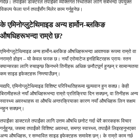
गर्दछ। तपाईंका डाक्टरले तपाईंको व्यक्तिगत स्थितिका लागि सबैभन्दा उपयुक्त
विकल्प फेला पार्न तपाईंसँग मिलेर काम गर्नुहुनेछ।
के एमिनोग्लुटेथिमाइड अन्य हार्मोन-ब्लकिङ
औषधिहरूभन्दा राम्रो छ?
एमिनोग्लुटेथिमाइड अन्य हार्मोन-ब्लकिङ औषधिहरूभन्दा आवश्यक रूपमा राम्रो वा
नराम्रो होइन – यो केवल फरक छ। नयाँ एरोमाटेज इनहिबिटरहरू प्रायः स्तन
क्यान्सरका लागि रुचाइन्छ किनभने तिनीहरू अधिक छनौटपूर्ण हुन्छन् र सामान्यतया
कम साइड इफेक्टहरू निम्त्याउँछन्।
यद्यपि, एमिनोग्लुटेथिमाइड विशिष्ट परिस्थितिहरूमा मूल्यवान हुन सक्छ। केही
बिरामीहरूले नयाँ औषधिहरूभन्दा राम्रो प्रतिक्रिया दिन सक्छन्, वा तिनीहरू अन्य
स्वास्थ्य अवस्थाहरू वा औषधि अन्तरक्रियाका कारण नयाँ औषधिहरू लिन सक्षम
नहुन सक्छन्।
तपाईंका डाक्टरले तपाईंका लागि उत्तम औषधि छनोट गर्दा धेरै कारकहरू विचार
गर्नुहुन्छ, जसमा तपाईंको विशिष्ट अवस्था, समग्र स्वास्थ्य, तपाईंले लिइरहनुभएका
अन्य औषधिहरू, र सम्भावित साइड इफेक्टहरू समावेश छन्। के राम्रो काम गर्छ