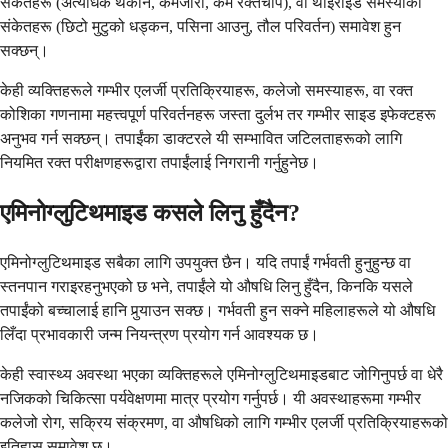
संकेतहरू (अत्यधिक थकान, कमजोरी, कम रक्तचाप), वा थाइरोइड समस्याका
संकेतहरू (छिटो मुटुको धड्कन, पसिना आउनु, तौल परिवर्तन) समावेश हुन
सक्छन्।
केही व्यक्तिहरूले गम्भीर एलर्जी प्रतिक्रियाहरू, कलेजो समस्याहरू, वा रक्त
कोशिका गणनामा महत्त्वपूर्ण परिवर्तनहरू जस्ता दुर्लभ तर गम्भीर साइड इफेक्टहरू
अनुभव गर्न सक्छन्। तपाईंका डाक्टरले यी सम्भावित जटिलताहरूको लागि
नियमित रक्त परीक्षणहरूद्वारा तपाईंलाई निगरानी गर्नुहुनेछ।
एमिनोग्लुटिथमाइड कसले लिनु हुँदैन?
एमिनोग्लुटिथमाइड सबैका लागि उपयुक्त छैन। यदि तपाईं गर्भवती हुनुहुन्छ वा
स्तनपान गराइरहनुभएको छ भने, तपाईंले यो औषधि लिनु हुँदैन, किनकि यसले
तपाईंको बच्चालाई हानि पुर्‍याउन सक्छ। गर्भवती हुन सक्ने महिलाहरूले यो औषधि
लिँदा प्रभावकारी जन्म नियन्त्रण प्रयोग गर्न आवश्यक छ।
केही स्वास्थ्य अवस्था भएका व्यक्तिहरूले एमिनोग्लुटिथमाइडबाट जोगिनुपर्छ वा धेरै
नजिकको चिकित्सा पर्यवेक्षणमा मात्र प्रयोग गर्नुपर्छ। यी अवस्थाहरूमा गम्भीर
कलेजो रोग, सक्रिय संक्रमण, वा औषधिको लागि गम्भीर एलर्जी प्रतिक्रियाहरूको
इतिहास समावेश छ।