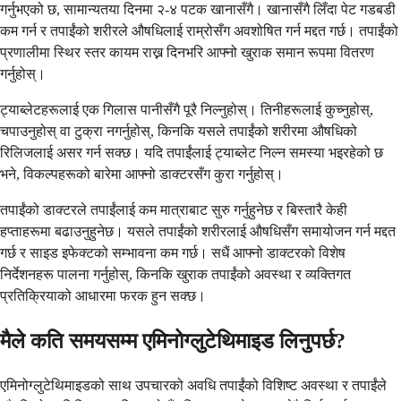
गर्नुभएको छ, सामान्यतया दिनमा २-४ पटक खानासँगै। खानासँगै लिँदा पेट गडबडी
कम गर्न र तपाईंको शरीरले औषधिलाई राम्रोसँग अवशोषित गर्न मद्दत गर्छ। तपाईंको
प्रणालीमा स्थिर स्तर कायम राख्न दिनभरि आफ्नो खुराक समान रूपमा वितरण
गर्नुहोस्।
ट्याब्लेटहरूलाई एक गिलास पानीसँगै पूरै निल्नुहोस्। तिनीहरूलाई कुच्नुहोस्,
चपाउनुहोस् वा टुक्रा नगर्नुहोस्, किनकि यसले तपाईंको शरीरमा औषधिको
रिलिजलाई असर गर्न सक्छ। यदि तपाईंलाई ट्याब्लेट निल्न समस्या भइरहेको छ
भने, विकल्पहरूको बारेमा आफ्नो डाक्टरसँग कुरा गर्नुहोस्।
तपाईंको डाक्टरले तपाईंलाई कम मात्राबाट सुरु गर्नुहुनेछ र बिस्तारै केही
हप्ताहरूमा बढाउनुहुनेछ। यसले तपाईंको शरीरलाई औषधिसँग समायोजन गर्न मद्दत
गर्छ र साइड इफेक्टको सम्भावना कम गर्छ। सधैं आफ्नो डाक्टरको विशेष
निर्देशनहरू पालना गर्नुहोस्, किनकि खुराक तपाईंको अवस्था र व्यक्तिगत
प्रतिक्रियाको आधारमा फरक हुन सक्छ।
मैले कति समयसम्म एमिनोग्लुटेथिमाइड लिनुपर्छ?
एमिनोग्लुटेथिमाइडको साथ उपचारको अवधि तपाईंको विशिष्ट अवस्था र तपाईंले