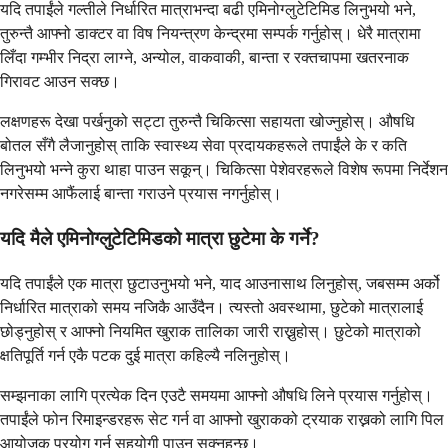
यदि तपाईंले गल्तीले निर्धारित मात्राभन्दा बढी एमिनोग्लुटेटिमिड लिनुभयो भने,
तुरुन्तै आफ्नो डाक्टर वा विष नियन्त्रण केन्द्रमा सम्पर्क गर्नुहोस्। धेरै मात्रामा
लिँदा गम्भीर निद्रा लाग्ने, अन्योल, वाकवाकी, बान्ता र रक्तचापमा खतरनाक
गिरावट आउन सक्छ।
लक्षणहरू देखा पर्खनुको सट्टा तुरुन्तै चिकित्सा सहायता खोज्नुहोस्। औषधि
बोतल सँगै लैजानुहोस् ताकि स्वास्थ्य सेवा प्रदायकहरूले तपाईंले के र कति
लिनुभयो भन्ने कुरा थाहा पाउन सकून्। चिकित्सा पेशेवरहरूले विशेष रूपमा निर्देशन
नगरेसम्म आफैंलाई बान्ता गराउने प्रयास नगर्नुहोस्।
यदि मैले एमिनोग्लुटेटिमिडको मात्रा छुटेमा के गर्ने?
यदि तपाईंले एक मात्रा छुटाउनुभयो भने, याद आउनासाथ लिनुहोस्, जबसम्म अर्को
निर्धारित मात्राको समय नजिकै आउँदैन। त्यस्तो अवस्थामा, छुटेको मात्रालाई
छोड्नुहोस् र आफ्नो नियमित खुराक तालिका जारी राख्नुहोस्। छुटेको मात्राको
क्षतिपूर्ति गर्न एकै पटक दुई मात्रा कहिल्यै नलिनुहोस्।
सम्झनाका लागि प्रत्येक दिन एउटै समयमा आफ्नो औषधि लिने प्रयास गर्नुहोस्।
तपाईंले फोन रिमाइन्डरहरू सेट गर्न वा आफ्नो खुराकको ट्रयाक राख्नको लागि पिल
आयोजक प्रयोग गर्न सहयोगी पाउन सक्नुहुन्छ।