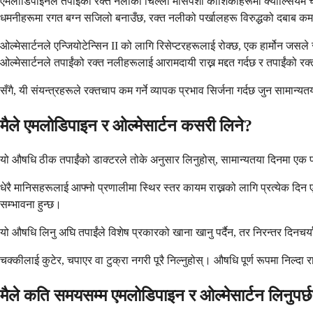
एमलोडिपाइनले तपाईंको रक्त नलीको चिल्लो मांसपेशी कोशिकाहरूमा क्याल्सियम च्
धमनीहरूमा रगत बग्न सजिलो बनाउँछ, रक्त नलीको पर्खालहरू विरुद्धको दबाब कम
ओल्मेसार्टनले एन्जियोटेन्सिन II को लागि रिसेप्टरहरूलाई रोक्छ, एक हार्मोन जस
ओल्मेसार्टनले तपाईंको रक्त नलीहरूलाई आरामदायी राख्न मद्दत गर्दछ र तपाईंको रक
सँगै, यी संयन्त्रहरूले रक्तचाप कम गर्ने व्यापक प्रभाव सिर्जना गर्दछ जुन सामा
मैले एमलोडिपाइन र ओल्मेसार्टन कसरी लिने?
यो औषधि ठीक तपाईंको डाक्टरले तोके अनुसार लिनुहोस्, सामान्यतया दिनमा एक प
धेरै मानिसहरूलाई आफ्नो प्रणालीमा स्थिर स्तर कायम राख्नको लागि प्रत्येक दिन 
सम्भावना हुन्छ।
यो औषधि लिनु अघि तपाईंले विशेष प्रकारको खाना खानु पर्दैन, तर निरन्तर दिनचर्य
चक्कीलाई कुटेर, चपाएर वा टुक्रा नगरी पूरै निल्नुहोस्। औषधि पूर्ण रूपमा निल्द
मैले कति समयसम्म एमलोडिपाइन र ओल्मेसार्टन लिनुपर्