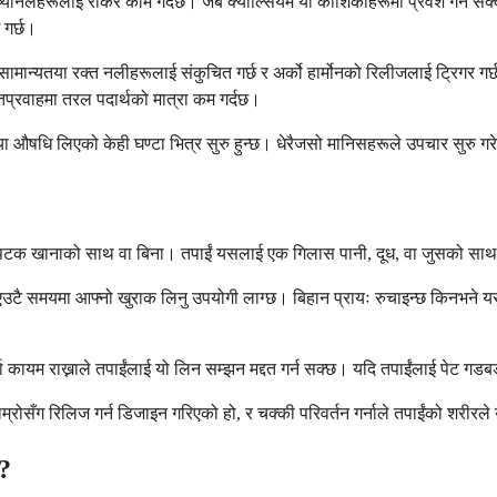
यानलहरूलाई रोकेर काम गर्दछ। जब क्याल्सियम यी कोशिकाहरूमा प्रवेश गर्न सक्द
 गर्छ।
ले सामान्यतया रक्त नलीहरूलाई संकुचित गर्छ र अर्को हार्मोनको रिलीजलाई ट्रिगर
्तप्रवाहमा तरल पदार्थको मात्रा कम गर्दछ।
न्यतया औषधि लिएको केही घण्टा भित्र सुरु हुन्छ। धेरैजसो मानिसहरूले उपचार सुरु
टक खानाको साथ वा बिना। तपाईं यसलाई एक गिलास पानी, दूध, वा जुसको साथ लिन 
एउटै समयमा आफ्नो खुराक लिनु उपयोगी लाग्छ। बिहान प्रायः रुचाइन्छ किनभने यसले
ा कायम राख्नाले तपाईंलाई यो लिन सम्झन मद्दत गर्न सक्छ। यदि तपाईंलाई पेट गडबडी
ा राम्रोसँग रिलिज गर्न डिजाइन गरिएको हो, र चक्की परिवर्तन गर्नाले तपाईंको शरी
छ?