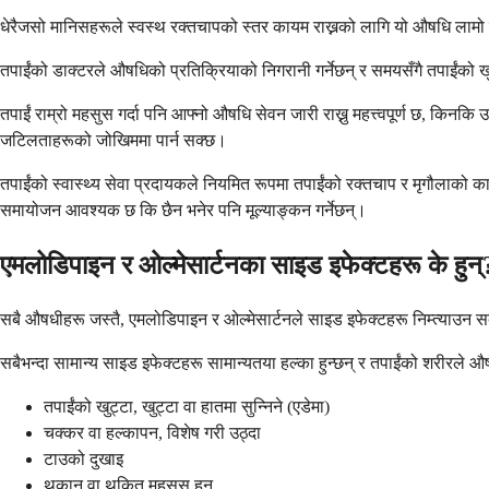
धेरैजसो मानिसहरूले स्वस्थ रक्तचापको स्तर कायम राख्नको लागि यो औषधि ला
तपाईंको डाक्टरले औषधिको प्रतिक्रियाको निगरानी गर्नेछन् र समयसँगै तपाईंको खुर
तपाईं राम्रो महसुस गर्दा पनि आफ्नो औषधि सेवन जारी राख्नु महत्त्वपूर्ण छ, किनकि
जटिलताहरूको जोखिममा पार्न सक्छ।
तपाईंको स्वास्थ्य सेवा प्रदायकले नियमित रूपमा तपाईंको रक्तचाप र मृगौलाको का
समायोजन आवश्यक छ कि छैन भनेर पनि मूल्याङ्कन गर्नेछन्।
एमलोडिपाइन र ओल्मेसार्टनका साइड इफेक्टहरू के हुन्
सबै औषधीहरू जस्तै, एमलोडिपाइन र ओल्मेसार्टनले साइड इफेक्टहरू निम्त्याउन सक्छ
सबैभन्दा सामान्य साइड इफेक्टहरू सामान्यतया हल्का हुन्छन् र तपाईंको शरीरले औष
तपाईंको खुट्टा, खुट्टा वा हातमा सुन्निने (एडेमा)
चक्कर वा हल्कापन, विशेष गरी उठ्दा
टाउको दुखाइ
थकान वा थकित महसुस हुनु