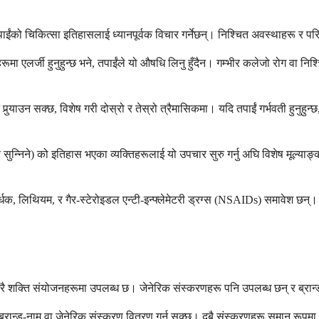
पाईंको चिकित्सा इतिहासलाई ध्यानपूर्वक विचार गर्नेछन्। निश्चित अवस्थाहरू र
रूमा एलर्जी हुनुहुन्छ भने, तपाईंले यो औषधि लिनु हुँदैन। गम्भीर कलेजो रोग वा न
याउन सक्छ, विशेष गरी दोस्रो र तेस्रो त्रैमासिकमा। यदि तपाईं गर्भवती हुनुहुन्छ, गर
सुन्निने) को इतिहास भएका व्यक्तिहरूलाई यो उपचार सुरु गर्नु अघि विशेष मूल्य
क, लिथियम, र गैर-स्टेरोइडल एन्टी-इन्फ्लेमेटरी ड्रग्स (NSAIDs) समावेश छन्। त
न धेरै शक्ति संयोजनहरूमा उपलब्ध छ। जेनेरिक संस्करणहरू पनि उपलब्ध छन् र ब्
ै ब्रान्ड-नाम वा जेनेरिक संस्करण वितरण गर्न सक्छ। दुबै संस्करणहरू समान रूपमा