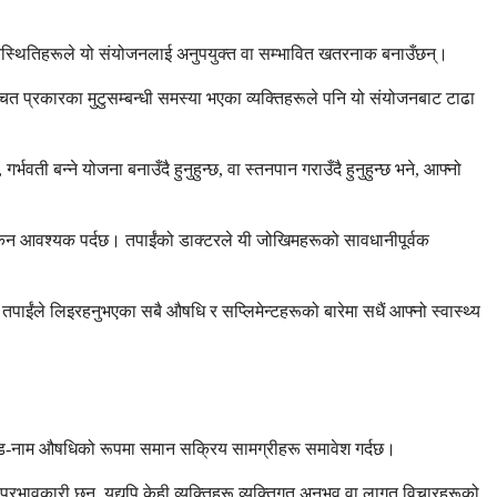
 परिस्थितिहरूले यो संयोजनलाई अनुपयुक्त वा सम्भावित खतरनाक बनाउँछन्।
िश्चित प्रकारका मुटुसम्बन्धी समस्या भएका व्यक्तिहरूले पनि यो संयोजनबाट टाढा
्भवती बन्ने योजना बनाउँदै हुनुहुन्छ, वा स्तनपान गराउँदै हुनुहुन्छ भने, आफ्नो
ाङ्कन आवश्यक पर्दछ। तपाईंको डाक्टरले यी जोखिमहरूको सावधानीपूर्वक
पाईंले लिइरहनुभएका सबै औषधि र सप्लिमेन्टहरूको बारेमा सधैं आफ्नो स्वास्थ्य
रान्ड-नाम औषधिको रूपमा समान सक्रिय सामग्रीहरू समावेश गर्दछ।
 प्रभावकारी छन्, यद्यपि केही व्यक्तिहरू व्यक्तिगत अनुभव वा लागत विचारहरूको