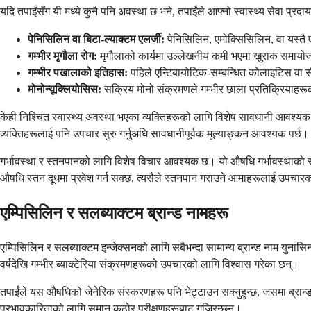
यदि तपाईंसँग यी मध्ये कुनै पनि अवस्था छ भने, तपाईंले आफ्नो स्वास्थ्य सेवा प्रद
पेनिसिलिन वा बिटा-ल्याक्टम एलर्जी:
पेनिसिलिन, एमोक्सिसिलिन, वा यस्तै ए
गम्भीर मृगौला रोग:
मृगौलाको कार्यमा उल्लेखनीय कमी भएमा खुराक समायो
गम्भीर पखालाको इतिहास:
पहिले एन्टिबायोटिक-सम्बन्धित कोलाइटिस वा
मोनोन्यूक्लियोसिस:
सक्रिय मोनो संक्रमणले गम्भीर छाला प्रतिक्रियाहर
केही निश्चित स्वास्थ्य अवस्था भएका व्यक्तिहरूको लागि विशेष सावधानी आव
व्यक्तिहरूलाई पनि उपचार सुरु गर्नुअघि सावधानीपूर्वक मूल्याङ्कन आवश्यक पर्छ।
गर्भावस्था र स्तनपानको लागि विशेष विचार आवश्यक छ। यो औषधि गर्भावस्थाको समय
औषधि स्तन दूधमा प्रवेश गर्न सक्छ, त्यसैले स्तनपान गराउने आमाहरूलाई उपचारको
एम्पिसिलिन र सलब्याक्टम ब्रान्ड नामहरू
एम्पिसिलिन र सलब्याक्टम इन्जेक्सनको लागि सबैभन्दा सामान्य ब्रान्ड नाम युनासि
वर्षदेखि गम्भीर ब्याक्टेरिया संक्रमणहरूको उपचारको लागि विश्वास गरेका छन्।
तपाईंले यस औषधिको जेनेरिक संस्करणहरू पनि भेट्टाउन सक्नुहुन्छ, जसमा ब्रान्
प्रभावकारिताको लागि समान कठोर परीक्षणहरूबाट गुज्रिन्छन्।