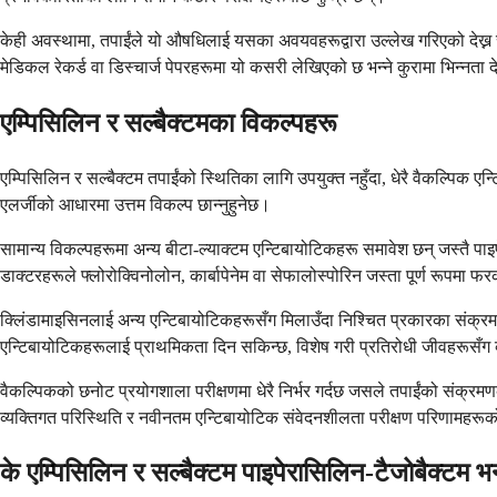
केही अवस्थामा, तपाईंले यो औषधिलाई यसका अवयवहरूद्वारा उल्लेख गरिएको देख्न स
मेडिकल रेकर्ड वा डिस्चार्ज पेपरहरूमा यो कसरी लेखिएको छ भन्ने कुरामा भिन्नता देख
एम्पिसिलिन र सल्बैक्टमका विकल्पहरू
एम्पिसिलिन र सल्बैक्टम तपाईंको स्थितिका लागि उपयुक्त नहुँदा, धेरै वैकल्पिक 
एलर्जीको आधारमा उत्तम विकल्प छान्नुहुनेछ।
सामान्य विकल्पहरूमा अन्य बीटा-ल्याक्टम एन्टिबायोटिकहरू समावेश छन् जस्तै प
डाक्टरहरूले फ्लोरोक्विनोलोन, कार्बापेनेम वा सेफालोस्पोरिन जस्ता पूर्ण रूपमा फर
क्लिंडामाइसिनलाई अन्य एन्टिबायोटिकहरूसँग मिलाउँदा निश्चित प्रकारका संक्र
एन्टिबायोटिकहरूलाई प्राथमिकता दिन सकिन्छ, विशेष गरी प्रतिरोधी जीवहरूसँग व
वैकल्पिकको छनोट प्रयोगशाला परीक्षणमा धेरै निर्भर गर्दछ जसले तपाईंको संक्रमणको
व्यक्तिगत परिस्थिति र नवीनतम एन्टिबायोटिक संवेदनशीलता परीक्षण परिणामहरूको
के एम्पिसिलिन र सल्बैक्टम पाइपेरासिलिन-टैजोबैक्टम भन्