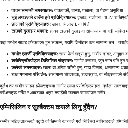
पाचन सम्बन्धी समस्याहरू:
वाकवाकी, बान्ता, पखाला, वा पेटमा असुविधा
सुई लगाइएको ठाउँमा हुने प्रतिक्रियाहरू:
दुखाइ, रातोपना, वा IV राखिएको 
छालाको प्रतिक्रियाहरू:
डाबर, चिलाउने, वा पित्ती
टाउको दुखाइ र थकान:
हल्का टाउको दुखाइ वा सामान्य भन्दा बढी थकित म
अझ गम्भीर साइड इफेक्टहरू हुन सक्छन्, यद्यपि तिनीहरू कम सामान्य छन्। तपाईंको 
गम्भीर एलर्जी प्रतिक्रियाहरू:
सास फेर्न गाह्रो हुनु, गम्भीर डाबर, अनुहार वा
क्लोस्ट्रिडियोड्स डिफिसिल संक्रमण:
गम्भीर पखाला, जुन रगत पनि हुन 
कलेजो समस्याहरू:
छाला वा आँखा पहेँलो हुनु, गाढा पिसाब, असामान्य थक
रक्त गणनामा परिवर्तन:
असामान्य चोटपटक, रक्तस्राव, वा संक्रमणको सं
दुर्लभ तर गम्भीर साइड इफेक्टहरूमा गम्भीर छाला प्रतिक्रियाहरू, मृगौला समस्य
परीक्षणहरू गर्नेछ र आवश्यक भएमा तपाईंको उपचार समायोजन गर्नेछ।
एम्पिसिलिन र सुल्बैक्टम कसले लिनु हुँदैन?
गम्भीर जटिलताहरूको बढ्दो जोखिमको कारणले गर्दा निश्चित व्यक्तिहरूले एम्पिसिलि