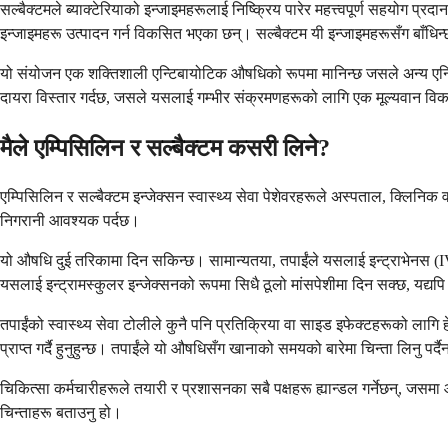
सल्बैक्टमले ब्याक्टेरियाको इन्जाइमहरूलाई निष्क्रिय पारेर महत्त्वपूर्ण सहयोग प्रद
इन्जाइमहरू उत्पादन गर्न विकसित भएका छन्। सल्बैक्टम यी इन्जाइमहरूसँग बाँधिन्
यो संयोजन एक शक्तिशाली एन्टिबायोटिक औषधिको रूपमा मानिन्छ जसले अन्य एन्टिब
दायरा विस्तार गर्दछ, जसले यसलाई गम्भीर संक्रमणहरूको लागि एक मूल्यवान वि
मैले एम्पिसिलिन र सल्बैक्टम कसरी लिने?
एम्पिसिलिन र सल्बैक्टम इन्जेक्सन स्वास्थ्य सेवा पेशेवरहरूले अस्पताल, क्लिनि
निगरानी आवश्यक पर्दछ।
यो औषधि दुई तरिकामा दिन सकिन्छ। सामान्यतया, तपाईंले यसलाई इन्ट्राभेनस (IV) 
यसलाई इन्ट्रामस्कुलर इन्जेक्सनको रूपमा सिधै ठूलो मांसपेशीमा दिन सक्छ, यद्य
तपाईंको स्वास्थ्य सेवा टोलीले कुनै पनि प्रतिक्रिया वा साइड इफेक्टहरूको लागि
प्राप्त गर्दै हुनुहुन्छ। तपाईंले यो औषधिसँग खानाको समयको बारेमा चिन्ता लिनु पर
चिकित्सा कर्मचारीहरूले तयारी र प्रशासनका सबै पक्षहरू ह्यान्डल गर्नेछन्, जसम
चिन्ताहरू बताउनु हो।