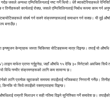
ान गर्दछ जसले अन्यथा एम्पिसिलिनलाई नष्ट गर्ने थियो। धेरै ब्याक्टेरियाहरूले पेनिस
छ र तिनीहरूको कार्यलाई रोक्छ, जसले एम्पिसिलिनलाई निर्बाध रूपमा काम गर्न अनु
ायोटिकहरूले संघर्ष गर्न सक्ने संक्रमणहरूलाई समाधान गर्न सक्छ। यी दुई औषधि
कल्प बनाउँछ।
क वा इन्फ्युजन केन्द्रहरू जस्ता चिकित्सा सेटिङहरूमा मात्र दिइन्छ। तपाईं यो 
लाइन मार्फत प्राप्त गर्नुहुनेछ, जहाँ औषधि १५ देखि ३० मिनेटको अवधिमा सिधै तप
पि यो विधि गम्भीर संक्रमणहरूको लागि कम सामान्य छ।
 हेर्नको लागि प्रत्येक खुराकको समयमा तपाईंलाई नजिकबाट निगरानी गर्नेछ। तिनीहर
्दैन, किनकि यो सिधै तपाईंको रक्तप्रवाहमा दिइन्छ।
ा औषधिलाई राम्ररी मिलाउन र सही गतिमा दिइने सुनिश्चित गर्ने समावेश छ। तपाईंको