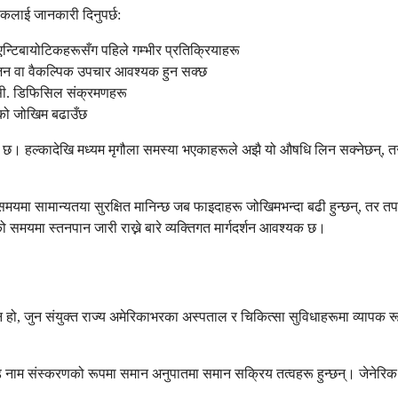
ायकलाई जानकारी दिनुपर्छ:
न्टिबायोटिकहरूसँग पहिले गम्भीर प्रतिक्रियाहरू
जन वा वैकल्पिक उपचार आवश्यक हुन सक्छ
 सी. डिफिसिल संक्रमणहरू
ूको जोखिम बढाउँछ
श्यक छ। हल्कादेखि मध्यम मृगौला समस्या भएकाहरूले अझै यो औषधि लिन सक्नेछ
मा सामान्यतया सुरक्षित मानिन्छ जब फाइदाहरू जोखिमभन्दा बढी हुन्छन्, तर तपाईं
 समयमा स्तनपान जारी राख्ने बारे व्यक्तिगत मार्गदर्शन आवश्यक छ।
न हो, जुन संयुक्त राज्य अमेरिकाभरका अस्पताल र चिकित्सा सुविधाहरूमा व्यापक रूप
ड नाम संस्करणको रूपमा समान अनुपातमा समान सक्रिय तत्वहरू हुन्छन्। जेनेरिक ए