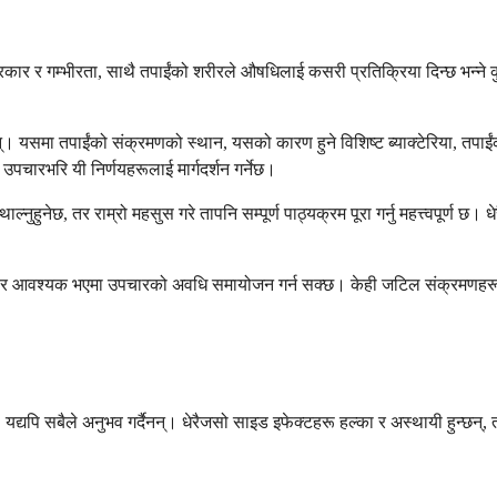
ार र गम्भीरता, साथै तपाईंको शरीरले औषधिलाई कसरी प्रतिक्रिया दिन्छ भन्ने कु
 यसमा तपाईंको संक्रमणको स्थान, यसको कारण हुने विशिष्ट ब्याक्टेरिया, तपाईंको स
पचारभरि यी निर्णयहरूलाई मार्गदर्शन गर्नेछ।
हुनेछ, तर राम्रो महसुस गरे तापनि सम्पूर्ण पाठ्यक्रम पूरा गर्नु महत्त्वपूर्ण छ। धेर
नेछ र आवश्यक भएमा उपचारको अवधि समायोजन गर्न सक्छ। केही जटिल संक्रमणहरू, वि
छ, यद्यपि सबैले अनुभव गर्दैनन्। धेरैजसो साइड इफेक्टहरू हल्का र अस्थायी हुन