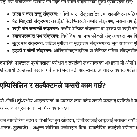
यहाँ यस संयोजनले उपचार गर्न मद्दत गर्न सक्ने संक्रमणका मुख्य प्रकारहरू छन्:
छाला र नरम तन्तु संक्रमण:
गहिरो घाउ, सेलुलाइटिस, वा शल्यक्रिया पछि प
पेट भित्रको संक्रमण:
तपाईंको पेट भित्रको गम्भीर संक्रमण, जसमा तपाईं
स्त्री रोग सम्बन्धी संक्रमण:
गम्भीर पेल्विक संक्रमण वा प्रसव वा स्त्री र
श्वासप्रश्वास पथ संक्रमण:
निमोनिया वा अन्य फोक्सो संक्रमणहरू जब विशि
मूत्र पथ संक्रमण:
जटिल मृगौला वा मूत्राशय संक्रमणहरू जुन साधारण एन्ट
हड्डी र जोर्नी संक्रमण:
ओस्टियोमाइलाइटिस वा सेप्टिक गठिया संवेदनशील ब
तपाईंको डाक्टरले प्रयोगशाला परीक्षण र तपाईंको लक्षणहरूको आधारमा यो औषधि तप
एन्टिबायोटिकहरूले प्रदान गर्न सक्ने भन्दा बढी आक्रामक उपचार आवश्यक पर्दछ
एम्पिसिलिन र सल्बैक्टमले कसरी काम गर्छ?
यो औषधि दुई-पक्षीय आक्रमणको माध्यमबाट काम गर्दछ जसले यसलाई प्रतिरोधी ब्याक्ट
अस्तित्व र प्रजननका लागि आवश्यक छ।
जब ब्याक्टेरिया बढ्न र विभाजित हुन खोज्छन्, तिनीहरूलाई आफूलाई बचाउन नयाँ को
अन्ततः टुक्र्याउँछ। अक्षुण्ण कोशिका पर्खालहरू बिना, ब्याक्टेरिया तपाईंको शरीरमा 