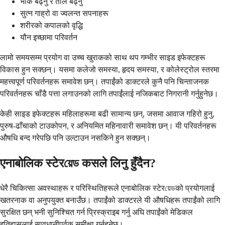
भोक बढ्नु र तौल बढ्नु
सुत्न गाह्रो वा ज्वलन्त सपनाहरू
शरीरको कपालको वृद्धि
यौन इच्छामा परिवर्तन
लामो समयसम्म प्रयोग वा उच्च खुराकको साथ थप गम्भीर साइड इफेक्टहरू
विकास हुन सक्छन्। यसमा कलेजो समस्या, हृदय समस्या, र कोलेस्ट्रोल स्तरमा
महत्त्वपूर्ण परिवर्तनहरू समावेश छन्। तपाईंको डाक्टरले कुनै पनि चिन्ताजनक
परिवर्तनहरू चाँडै पत्ता लगाउनको लागि तपाईंलाई नजिकबाट निगरानी गर्नुहुनेछ।
केही साइड इफेक्टहरू महिलाहरूमा बढी सामान्य छन्, जसमा आवाज गहिरो हुनु,
पुरुष-ढाँचाको टाउकोपन, र अनियमित महिनावारी समावेश छन्। यी परिवर्तनहरू
औषधि बन्द गरेपछि पनि उल्टाउन नसकिने हुन सक्छन्।
एनाबोलिक स्टेरয়েড कसले लिनु हुँदैन?
धेरै चिकित्सा अवस्थाहरू र परिस्थितिहरूले एनाबोलिक स्टेरয়েডको प्रयोगलाई
खतरनाक वा अनुपयुक्त बनाउँछ। तपाईंको डाक्टरले यी औषधिहरू तपाईंको लागि
सुरक्षित छन् भनी सुनिश्चित गर्न प्रिस्क्राइब गर्नु अघि तपाईंको मेडिकल
इतिहासलाई सावधानीपूर्वक समीक्षा गर्नुहुनेछ।