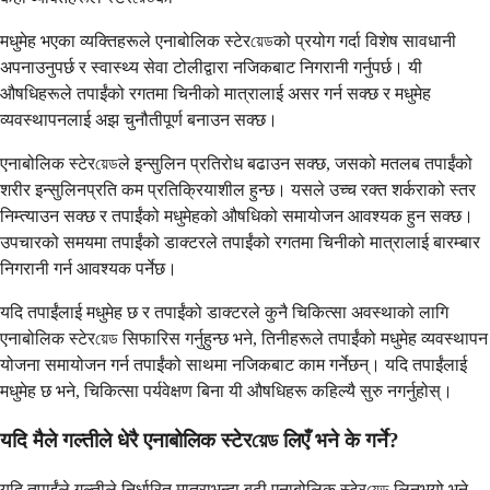
मधुमेह भएका व्यक्तिहरूले एनाबोलिक स्टेरয়েডको प्रयोग गर्दा विशेष सावधानी
अपनाउनुपर्छ र स्वास्थ्य सेवा टोलीद्वारा नजिकबाट निगरानी गर्नुपर्छ। यी
औषधिहरूले तपाईंको रगतमा चिनीको मात्रालाई असर गर्न सक्छ र मधुमेह
व्यवस्थापनलाई अझ चुनौतीपूर्ण बनाउन सक्छ।
एनाबोलिक स्टेरয়েডले इन्सुलिन प्रतिरोध बढाउन सक्छ, जसको मतलब तपाईंको
शरीर इन्सुलिनप्रति कम प्रतिक्रियाशील हुन्छ। यसले उच्च रक्त शर्कराको स्तर
निम्त्याउन सक्छ र तपाईंको मधुमेहको औषधिको समायोजन आवश्यक हुन सक्छ।
उपचारको समयमा तपाईंको डाक्टरले तपाईंको रगतमा चिनीको मात्रालाई बारम्बार
निगरानी गर्न आवश्यक पर्नेछ।
यदि तपाईंलाई मधुमेह छ र तपाईंको डाक्टरले कुनै चिकित्सा अवस्थाको लागि
एनाबोलिक स्टेरয়েড सिफारिस गर्नुहुन्छ भने, तिनीहरूले तपाईंको मधुमेह व्यवस्थापन
योजना समायोजन गर्न तपाईंको साथमा नजिकबाट काम गर्नेछन्। यदि तपाईंलाई
मधुमेह छ भने, चिकित्सा पर्यवेक्षण बिना यी औषधिहरू कहिल्यै सुरु नगर्नुहोस्।
यदि मैले गल्तीले धेरै एनाबोलिक स्टेरয়েড लिएँ भने के गर्ने?
यदि तपाईंले गल्तीले निर्धारित मात्राभन्दा बढी एनाबोलिक स्टेरয়েড लिनुभयो भने,