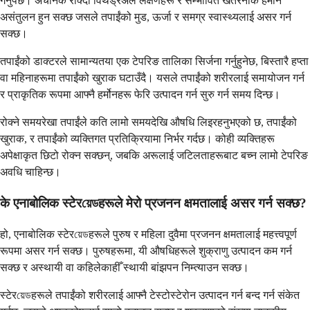
गर्नुपर्छ। अचानक रोक्दा विथड्रअल लक्षणहरू र सम्भावित खतरनाक हर्मोन
असंतुलन हुन सक्छ जसले तपाईंको मुड, ऊर्जा र समग्र स्वास्थ्यलाई असर गर्न
सक्छ।
तपाईंको डाक्टरले सामान्यतया एक टेपरिङ तालिका सिर्जना गर्नुहुनेछ, बिस्तारै हप्ता
वा महिनाहरूमा तपाईंको खुराक घटाउँदै। यसले तपाईंको शरीरलाई समायोजन गर्न
र प्राकृतिक रूपमा आफ्नै हर्मोनहरू फेरि उत्पादन गर्न सुरु गर्न समय दिन्छ।
रोक्ने समयरेखा तपाईंले कति लामो समयदेखि औषधि लिइरहनुभएको छ, तपाईंको
खुराक, र तपाईंको व्यक्तिगत प्रतिक्रियामा निर्भर गर्दछ। कोही व्यक्तिहरू
अपेक्षाकृत छिटो रोक्न सक्छन्, जबकि अरूलाई जटिलताहरूबाट बच्न लामो टेपरिङ
अवधि चाहिन्छ।
के एनाबोलिक स्टेरয়েডहरूले मेरो प्रजनन क्षमतालाई असर गर्न सक्छ?
हो, एनाबोलिक स्टेरয়েডहरूले पुरुष र महिला दुवैमा प्रजनन क्षमतालाई महत्त्वपूर्ण
रूपमा असर गर्न सक्छ। पुरुषहरूमा, यी औषधिहरूले शुक्राणु उत्पादन कम गर्न
सक्छ र अस्थायी वा कहिलेकाहीँ स्थायी बांझपन निम्त्याउन सक्छ।
स्टेरয়েডहरूले तपाईंको शरीरलाई आफ्नै टेस्टोस्टेरोन उत्पादन गर्न बन्द गर्न संकेत