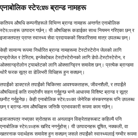
एनाबोलिक स्टेरয়েড ब्रान्ड नामहरू
कतिपय औषधि कम्पनीहरूले विभिन्न ब्रान्ड नामहरू अन्तर्गत एनाबोलिक
स्टेरয়েডहरू उत्पादन गर्छन्। यी औषधिहरू कडाईका साथ नियमन गरिएका छन् र
इजाजतपत्र प्राप्त स्वास्थ्य सेवा प्रदायकको सिफारिसमा मात्र उपलब्ध छन्।
केही सामान्य रूपमा निर्धारित ब्रान्ड नामहरूमा टेस्टोस्टेरोन जेलको लागि
एन्ड्रोजेल र टेस्टिम, इन्जेक्टेबल टेस्टोस्टेरोनको लागि डेपो-टेस्टोस्टेरोन, र
ओक्सान्ड्रोलोन ट्याब्लेटको लागि ओक्सान्ड्रिन समावेश छन्। प्रत्येक ब्रान्डमा
थोरै फरक सूत्र वा डेलिभरी विधिहरू हुन सक्छन्।
तपाईंको डाक्टरले तपाईंको चिकित्सा आवश्यकताहरू, जीवनशैली, र तपाईंले
औषधिलाई कति राम्रोसँग सहन गर्नुहुन्छ भन्ने आधारमा विशिष्ट ब्रान्ड र सूत्र
छनौट गर्नुहुनेछ। केही एनाबोलिक स्टेरয়েডका जेनेरिक संस्करणहरू पनि उपलब्ध
छन् र ब्रान्ड-नाम औषधिहरू जत्तिकै प्रभावकारी रूपमा काम गर्छन्।
इजाजतपत्र नभएका स्रोतहरू वा अनलाइन विक्रेताहरूबाट कहिल्यै पनि
एनाबोलिक स्टेरয়েডहरू खरिद नगर्नुहोस्। यी उत्पादनहरू दूषित, नक्कली, वा
खतरनाक पदार्थहरू समावेश हुन सक्छन् जसले तपाईंको स्वास्थ्यलाई गम्भीर रूपमा