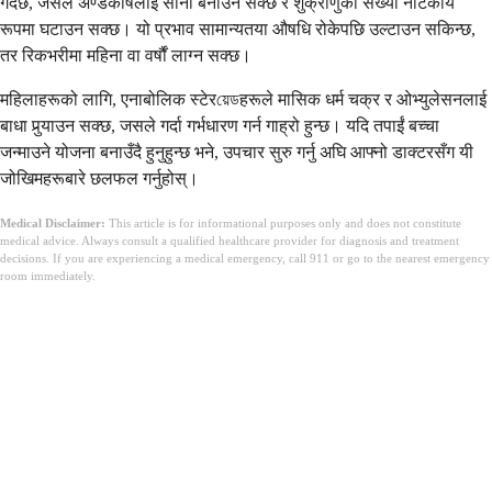
गर्दछ, जसले अण्डकोषलाई सानो बनाउन सक्छ र शुक्राणुको संख्या नाटकीय
रूपमा घटाउन सक्छ। यो प्रभाव सामान्यतया औषधि रोकेपछि उल्टाउन सकिन्छ,
तर रिकभरीमा महिना वा वर्षौं लाग्न सक्छ।
महिलाहरूको लागि, एनाबोलिक स्टेरয়েডहरूले मासिक धर्म चक्र र ओभ्युलेसनलाई
बाधा पुर्‍याउन सक्छ, जसले गर्दा गर्भधारण गर्न गाह्रो हुन्छ। यदि तपाईं बच्चा
जन्माउने योजना बनाउँदै हुनुहुन्छ भने, उपचार सुरु गर्नु अघि आफ्नो डाक्टरसँग यी
जोखिमहरूबारे छलफल गर्नुहोस्।
Medical Disclaimer:
This article is for informational purposes only and does not constitute
medical advice. Always consult a qualified healthcare provider for diagnosis and treatment
decisions. If you are experiencing a medical emergency, call 911 or go to the nearest emergency
room immediately.