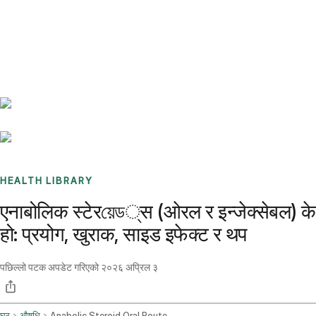
Benchmarks
Stories
FAQ
Sign up / Log in
HEALTH LIBRARY
एनाबोलिक स्टेरয়েড्स (ओरल र इन्जेक्सेबल) के
हो: प्रयोग, खुराक, साइड इफेक्ट र थप
पछिल्लो पटक अपडेट गरिएको
२०२६ अप्रिल ३
घर
औषधि
Anabolic Steroid Oral Route Parenteral Route