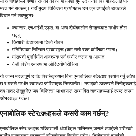
यी औषधिहरूले गम्भीर रोगका कारण मांसपेशी गुमाउँदै गरेका बिरामीहरूलाई पनि
मद्दत गर्न सक्छन्। यहाँ मुख्य चिकित्सा प्रयोगहरू छन् जुन तपाईंको डाक्टरले
विचार गर्न सक्नुहुन्छ:
क्यान्सर, एचआईभी/एड्स, वा अन्य दीर्घकालीन रोगहरूबाट गम्भीर तौल
घट्नु
किशोरी केटाहरूमा ढिलो यौवन
एनिमियाका निश्चित प्रकारहरू (कम रातो रक्त कोशिका गणना)
मांसपेशी पुनर्निर्माण आवश्यक पर्ने गम्भीर जलन वा आघात
केही विशेष अवस्थामा ओस्टियोपोरोसिस
यो जान्न महत्त्वपूर्ण छ कि प्रिस्क्रिप्शन बिना एनाबोलिक स्टेरয়েড प्रयोग गर्नु अवैध
छ र यसले गम्भीर स्वास्थ्य जोखिमहरू निम्त्याउँछ। तपाईंको डाक्टरले तिनीहरूलाई
तब मात्र लेख्नुहुनेछ जब चिकित्सा लाभहरूले सम्भावित खतराहरूलाई स्पष्ट रूपमा
ओभरराइड गर्दछ।
एनाबोलिक स्टेरয়েডहरूले कसरी काम गर्छन्?
एनाबोलिक स्टेरয়েডहरू शक्तिशाली औषधिहरू मानिन्छन् जसले तपाईंको शरीरको
हार्मोन सन्तुलनमा महत्त्वपूर्ण परिवर्तनहरू सिर्जना गर्दछ। तिनीहरूले तपाईंको