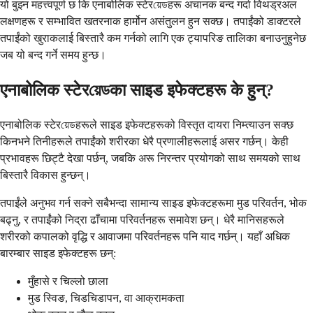
यो बुझ्न महत्त्वपूर्ण छ कि एनाबोलिक स्टेरয়েডहरू अचानक बन्द गर्दा विथड्रअल
लक्षणहरू र सम्भावित खतरनाक हार्मोन असंतुलन हुन सक्छ। तपाईंको डाक्टरले
तपाईंको खुराकलाई बिस्तारै कम गर्नको लागि एक ट्यापरिङ तालिका बनाउनुहुनेछ
जब यो बन्द गर्ने समय हुन्छ।
एनाबोलिक स्टेरয়েডका साइड इफेक्टहरू के हुन्?
एनाबोलिक स्टेरয়েডहरूले साइड इफेक्टहरूको विस्तृत दायरा निम्त्याउन सक्छ
किनभने तिनीहरूले तपाईंको शरीरका धेरै प्रणालीहरूलाई असर गर्छन्। केही
प्रभावहरू छिट्टै देखा पर्छन्, जबकि अरू निरन्तर प्रयोगको साथ समयको साथ
बिस्तारै विकास हुन्छन्।
तपाईंले अनुभव गर्न सक्ने सबैभन्दा सामान्य साइड इफेक्टहरूमा मुड परिवर्तन, भोक
बढ्नु, र तपाईंको निद्रा ढाँचामा परिवर्तनहरू समावेश छन्। धेरै मानिसहरूले
शरीरको कपालको वृद्धि र आवाजमा परिवर्तनहरू पनि याद गर्छन्। यहाँ अधिक
बारम्बार साइड इफेक्टहरू छन्:
मुँहासे र चिल्लो छाला
मुड स्विङ, चिडचिडापन, वा आक्रामकता