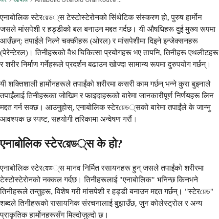
एनाबोलिक स्टेरয়েড्स टेस्टोस्टेरोनको सिंथेटिक संस्करण हो, पुरुष हार्मोन
जसले मांसपेशी र हड्डीको बल बनाउन मद्दत गर्दछ। यी औषधिहरू दुई मुख्य रूपमा
आउँछन्: तपाईंले निल्ने चक्कीहरू (ओरल) र मांसपेशीमा दिइने इन्जेक्सनहरू
(पेरेन्टेरल)। तिनीहरूको वैध चिकित्सा प्रयोगहरू भए तापनि, तिनीहरू एथलीटहरू
र शरीर निर्माण गर्नेहरूले प्रदर्शन बढाउन खोज्दा सामान्य रूपमा दुरुपयोग गर्छन्।
यी शक्तिशाली हार्मोनहरूले तपाईंको शरीरमा कसरी काम गर्छन् भन्ने कुरा बुझ्नाले
तपाईंलाई तिनीहरूका जोखिम र फाइदाहरूको बारेमा जानकारीपूर्ण निर्णयहरू लिन
मद्दत गर्न सक्छ। आउनुहोस्, एनाबोलिक स्टेरয়েড्सको बारेमा तपाईंले के जान्नु
आवश्यक छ स्पष्ट, सहयोगी तरिकामा अन्वेषण गरौं।
एनाबोलिक स्टेरয়েড्स के हो?
एनाबोलिक स्टेरয়েড्स मानव निर्मित रसायनहरू हुन् जसले तपाईंको शरीरमा
टेस्टोस्टेरोनको नक्कल गर्दछ। तिनीहरूलाई "एनाबोलिक" भनिन्छ किनभने
तिनीहरूले तन्तुहरू, विशेष गरी मांसपेशी र हड्डी बनाउन मद्दत गर्छन्। "स्टेरয়েড"
शब्दले तिनीहरूको रासायनिक संरचनालाई बुझाउँछ, जुन कोलेस्ट्रोल र अन्य
प्राकृतिक हार्मोनहरूसँग मिल्दोजुल्दो छ।