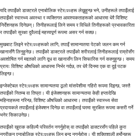
यदि तपाइँको डाक्टरले एनाबोलिक स्टेरয়েডहरू लेख्नुहुन्छ भने, उनीहरूले तपाइँलाई
तपाइँको स्वास्थ्य अवस्था र व्यक्तिगत आवश्यकताहरूको आधारमा धेरै विशिष्ट
निर्देशनहरू दिनेछन्। तिनीहरूलाई लिने समय र विधिले तिनीहरूको प्रभावकारिता
र तपाइँको सुरक्षा दुवैलाई महत्त्वपूर्ण रूपमा असर गर्न सक्छ।
मुखबाट लिइने स्टेरয়েডहरूको लागि, तपाइँ सामान्यतया पेटको जलन कम गर्न
खानासँगै लिनुहुनेछ। तपाइँको डाक्टरले तपाइँको शरीरलाई तिनीहरूलाई राम्रोसँग
अवशोषित गर्न मद्दतको लागि दूध वा खानासँग लिन सिफारिस गर्न सक्नुहुन्छ। समय
प्रायः विशिष्ट औषधिको आधारमा निर्भर गर्दछ, तर धेरै दिनमा एक वा दुई पटक
लिइन्छ।
इन्जेक्टेबल स्टेरয়েডहरू सामान्यतया ठूलो मांसपेशीमा गहिरो रूपमा दिइन्छ, जस्तै
तपाइँको नितम्ब वा तिघ्रा। यी इंजेक्शनहरू सामान्यतया केही हप्तादेखि
महिनाहरूमा गरिन्छ, विशिष्ट औषधिको आधारमा। तपाइँको स्वास्थ्य सेवा
प्रदायकले तपाइँलाई इंजेक्शन दिनेछ वा तपाइँलाई घरमा सुरक्षित रूपमा कसरी गर्ने
भनेर सिकाउनेछ।
तपाइँको खुराक कहिल्यै परिवर्तन नगर्नुहोस् वा तपाइँको डाक्टरसँग पहिले कुरा
नगरीकन एनाबोलिक स्टेरয়েডहरू लिन बन्द नगर्नुहोस्। यी शक्तिशाली हर्मोनहरू