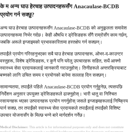
के म अन्य घाउ हेरचाह उत्पादनहरूसँग Anacaulase-BCDB
प्रयोग गर्न सक्छु?
अन्य घाउ हेरचाह उत्पादनहरूसँग Anacaulase-BCDB को अनुकूलता समावेश
उत्पादनहरूमा निर्भर गर्दछ। केही औषधि र ड्रेसिङहरू सँगै राम्रोसँग काम गर्छन्,
जबकि अरूले इन्जाइमको प्रभावकारितामा हस्तक्षेप गर्न सक्छन्।
तपाईंले प्रयोग गरिरहनुभएका सबै घाउ हेरचाह उत्पादनहरू, ओभर-द-काउन्टर
वस्तुहरू, विशेष ड्रेसिङहरू, र कुनै पनि घरेलु उपचारहरू सहित, सधैं आफ्नो
स्वास्थ्य सेवा प्रदायकलाई जानकारी गराउनुहोस्। तिनीहरूले अन्तरक्रियाबाट
बच्नको लागि उचित समय र प्रयोगको बारेमा सल्लाह दिन सक्छन्।
सामान्यतया, तपाईंले पहिले Anacaulase-BCDB प्रयोग गर्नुहुनेछ, त्यसपछि
निर्देशन अनुसार उपयुक्त ड्रेसिङहरूले ढाक्नुहोस्। भारी धातु वा निश्चित
रसायनहरू भएका उत्पादनहरू प्रयोग नगर्नुहोस् जसले इन्जाइमहरूलाई निष्क्रिय
पार्न सक्छ, तर तपाईंको स्वास्थ्य सेवा प्रदायकले तपाईंलाई तपाईंको विशिष्ट
उपचार योजनासँग के मिल्छ भन्ने बारे मार्गदर्शन गर्नेछ।
Medical Disclaimer:
This article is for informational purposes only and does not constitute
medical advice. Always consult a qualified healthcare provider for diagnosis and treatment