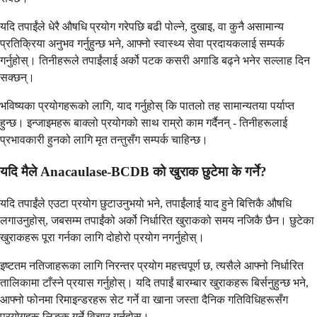
यदि तपाईंले धेरै औषधि प्रयोग गरेपछि बढी पोल्ने, दुखाइ, वा कुनै असामान्य
प्रतिक्रिया अनुभव गर्नुहुन्छ भने, आफ्नो स्वास्थ्य सेवा प्रदायकलाई सम्पर्क
गर्नुहोस्। तिनीहरूले तपाईंलाई अर्को पटक कसरी अगाडि बढ्ने भनेर सल्लाह दिन
सक्छन्।
भविष्यका प्रयोगहरूको लागि, याद गर्नुहोस् कि पातलो तह सामान्यतया पर्याप्त
हुन्छ। इन्जाइमहरू बाक्लो प्रयोगको साथ राम्रो काम गर्दैनन् - तिनीहरूलाई
प्रभावकारी हुनको लागि मृत तन्तुसँग सम्पर्क चाहिन्छ।
यदि मैले Anacaulase-BCDB को खुराक छुटेमा के गर्ने?
यदि तपाईंले एउटा प्रयोग छुटाउनुभयो भने, तपाईंलाई याद हुने बित्तिकै औषधि
लगाउनुहोस्, जबसम्म तपाईंको अर्को निर्धारित खुराकको समय नजिकै छैन। छुटेका
खुराकहरू पूरा गर्नका लागि दोहोरो प्रयोग नगर्नुहोस्।
इष्टतम नतिजाहरूका लागि निरन्तर प्रयोग महत्त्वपूर्ण छ, त्यसैले आफ्नो निर्धारित
तालिकामा टाँस्ने प्रयास गर्नुहोस्। यदि तपाईं बारम्बार खुराकहरू बिर्सनुहुन्छ भने,
आफ्नो फोनमा रिमाइन्डरहरू सेट गर्ने वा खाना जस्ता दैनिक गतिविधिहरूसँग
प्रयोगहरू लिङ्क गर्ने विचार गर्नुहोस्।