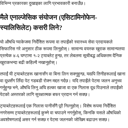
विभिन्न प्रकारका दुखाइका लागि प्रभावकारी बनाउँछ।
मैले एनाल्जेसिक संयोजन (एसिटामिनोफेन-
स्यालिसिलेट) कसरी लिने?
यो औषधि प्याकेजमा निर्देशित रूपमा वा तपाईंको स्वास्थ्य सेवा प्रदायकले
सिफारिस गरे अनुसार ठीक रूपमा लिनुहोस्। सामान्य वयस्क खुराक सामान्यतया
प्रत्येक ४-६ घण्टामा १-२ ट्याब्लेट हुन्छ, तर लेबलमा सूचीबद्ध अधिकतम दैनिक
खुराकभन्दा बढी कहिल्यै नखानुहोस्।
तपाईं यी ट्याब्लेटहरू खानासँग वा बिना लिन सक्नुहुन्छ, यद्यपि तिनीहरूलाई खाना
वा दूधसँग लिँदा पेट गडबडी रोक्न मद्दत गर्दछ। यदि तपाईंले पेटमा जलन अनुभव
गर्नुहुन्छ भने, औषधि लिनु अघि हल्का खाजा वा एक गिलास दूध पिउनाले तपाईंको
पेटको अस्तरको लागि सुरक्षात्मक बफर प्रदान गर्न सक्छ।
ट्याब्लेटहरूलाई एक गिलास पानीसँगै पूरै निल्नुहोस्। विशेष रूपमा निर्देशित
नगरेसम्म ट्याब्लेटहरूलाई कुच्ने वा चपाउने नगर्नुहोस्, किनकि यसले औषधिको
अवशोषणलाई असर गर्न सक्छ र पेटमा जलनको जोखिम बढाउन सक्छ।