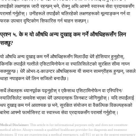
तपाईंको लक्षणहरू जारी रहन्छन् भने, रोक्नु अघि आफ्नो स्वास्थ्य सेवा प्रदायकसँग
परामर्श गर्नुहोस्। उनीहरूले तपाईंको चलिरहेको लक्षणहरूको मूल्याङ्कन गर्न वा
फरक उपचार दृष्टिकोण सिफारिस गर्न चाहन सक्छन्।
प्रश्न ५. के म यो औषधि अन्य दुखाइ कम गर्ने औषधिहरूसँग लिन
सक्छु?
यो औषधि अन्य दुखाइ कम गर्ने औषधिहरूसँग मिलाउँदा धेरै होसियार हुनुहोस्,
किनकि तपाईंले गल्तीले एसिटामिनोफेन वा स्यालिसिलेटको सुरक्षित सीमा नाघ्न
सक्नुहुन्छ। धेरै ओभर-द-काउन्टर औषधिहरूमा यी समान सामग्रीहरू हुन्छन्, जसले
थाहा नपाइकन धेरै लिन सजिलो बनाउँछ।
सधैं लेबलहरू ध्यानपूर्वक पढ्नुहोस् र एकैसाथ एसिटामिनोफेन वा एस्पिरिन/
स्यालिसिलेट समावेश भएका धेरै उत्पादनहरू लिनबाट जोगिनुहोस्। यदि तपाईंलाई
थप दुखाइ कम गर्न आवश्यक छ भने, सुरक्षित संयोजन वा वैकल्पिक विकल्पहरूको
बारेमा आफ्नो फार्मासिस्ट वा स्वास्थ्य सेवा प्रदायकसँग परामर्श गर्नुहोस्।
Medical Disclaimer:
This article is for informational purposes only and does not constitute
medical advice. Always consult a qualified healthcare provider for diagnosis and treatment
decisions. If you are experiencing a medical emergency, call 911 or go to the nearest emergency