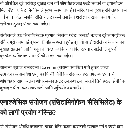
यो औषधिले दुई प्रसिद्ध दुखाइ कम गर्ने औषधिहरूलाई एउटै चक्की वा ट्याब्लेटमा
मिलाउँछ। एसिटामिनोफेनले मुख्य रूपमा तपाईंको मस्तिष्कमा दुखाइ संकेतहरू कम
गर्न काम गर्दछ, जबकि सैलिसिलेटहरूले तपाईंको शरीरभरि सूजन कम गर्न र
स्रोतमा दुखाइ रोक्न काम गर्दछ।
संयोजनले एक सिनर्जिस्टिक प्रभाव सिर्जना गर्दछ, जसको मतलब दुई सामग्रीहरू
सँगै राम्रो काम गर्छन् भन्दा तिनीहरू अलग हुनेछन्। यो साझेदारीले अधिक व्यापक
दुखाइ राहतको लागि अनुमति दिन्छ जबकि सम्भावित रूपमा तपाईंले लिनु पर्ने
प्रत्येक व्यक्तिगत सामग्रीको मात्रा कम गर्दछ।
सामान्य ब्रान्ड नामहरूमा Excedrin (जसमा क्याफिन पनि हुन्छ) जस्ता
उत्पादनहरू समावेश छन्, यद्यपि धेरै जेनेरिक संस्करणहरू उपलब्ध छन्। यी
औषधिहरू सामान्यतया ओभर-द-काउन्टर उपलब्ध छन्, जसले तिनीहरूलाई दैनिक
दुखाइ र पीडा व्यवस्थापनको लागि पहुँचयोग्य बनाउँछ।
एनाल्जेसिक संयोजन (एसिटामिनोफेन-सैलिसिलेट) के
को लागी प्रयोग गरिन्छ?
यो संयोजन औषधि मुख्यतया हल्का देखि मध्यम दुखाइको उपचार गर्न र ज्वरो कम