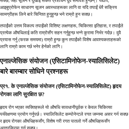
सक्छ, जहाँ सूजन र दुखाइ संकेत प्रशोधन दुवै समावेश हुन्छन्। यद्यपि,
आइबुप्रोफेन साधारण सूजन अवस्थाहरूका लागि वा यदि तपाईं धेरै सक्रिय
सामग्रीहरू लिने बारे चिन्तित हुनुहुन्छ भने राम्रो हुन सक्छ।
तपाईंको उत्तम विकल्प तपाईंको विशिष्ट लक्षणहरू, चिकित्सा इतिहास, र तपाईंले
प्रत्येक औषधिलाई कति राम्रोसँग सहन गर्नुहुन्छ भन्ने कुरामा निर्भर गर्दछ। दुवै
प्रयास गर्नु (फरक समयमा) राम्रो हुन्छ कुन तपाईंको विशेष आवश्यकताहरूको
लागि राम्रो काम गर्छ भनेर हेर्नको लागि।
एनाल्जेसिक संयोजन (एसिटामिनोफेन-स्यालिसिलेट)
बारे बारम्बार सोधिने प्रश्नहरू
प्र१. के एनाल्जेसिक संयोजन (एसिटामिनोफेन-स्यालिसिलेट) हृदय
रोगका लागि सुरक्षित छ?
हृदय रोग भएका व्यक्तिहरूले यो औषधि सावधानीपूर्वक र केवल चिकित्सा
पर्यवेक्षणमा प्रयोग गर्नुपर्छ। स्यालिसिलेट कम्पोनेन्टले रगत जम्नमा असर गर्न सक्छ
र हृदय रोगका औषधिहरूसँग, विशेष गरी रगत पातलो गर्ने औषधिहरूसँग
अन्तरक्रिया गर्न सक्छ।