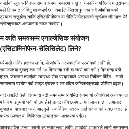
तपाईंको खुराक दिनभर समान रूपमा अन्तरमा राख्नु र सिफारिस गरिएको मात्राभन्दा
बढी लिनबाट जोगिनु महत्त्वपूर्ण छ। तपाईंले लिइरहनुभएका सबै औषधिहरूको
ट्रयाक राख्नुहोस् ताकि एसिटामिनोफेन वा सेलिसिलेटहरूको सुरक्षित सीमाहरू धेरै
स्रोतहरूबाट अनजानमा नाघ्न नपरोस्।
म कति समयसम्म एनाल्जेसिक संयोजन
(एसिटामिनोफेन-सेलिसिलेट) लिने?
धेरैजसो मानिसहरूका लागि, यो औषधि अल्पकालीन प्रयोगको लागि हो,
सामान्यतया दुखाइ कम गर्न १० दिनभन्दा बढी वा ज्वरो कम गर्न ३ दिनभन्दा बढी
होइन, जबसम्म तपाईंको स्वास्थ्य सेवा प्रदायकले अन्यथा निर्देशन दिँदैन। लामो
समयसम्म प्रयोग गर्दा साइड इफेक्ट र सम्भावित जटिलताहरूको जोखिम बढ्छ।
यदि तपाईंले केही दिनभन्दा बढी समयसम्म नियमित रूपमा यो औषधिको आवश्यकता
परेको पाउनुभयो भने, यो तपाईंको डाक्टरसँग छलफल गर्न लायक छ। लगातार
दुखाइ वा बारम्बार ज्वरो आउनुले अन्तर्निहित अवस्थालाई संकेत गर्न सक्छ जसलाई
फरक उपचार वा चिकित्सा मूल्याङ्कन आवश्यक पर्दछ।
आर्थराइटिस जस्ता पुरानो अवस्थाहरूका लागि, तपाईंको डाक्टरले लामो समयसम्म