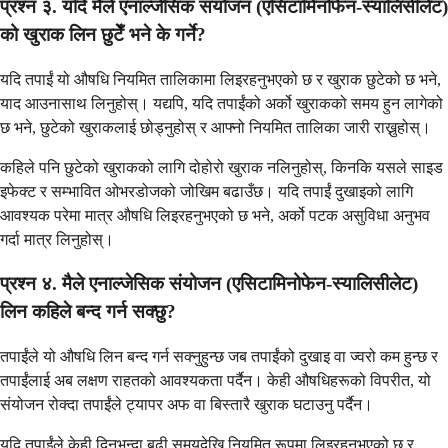
प्रश्न ३. यदि मैले एनाल्जेसिक संयोजन (एसिटामिनोफेन-स्यालिसीलेट)
को खुराक लिन छुटेँ भने के गर्ने?
यदि तपाईं यो औषधि नियमित तालिकामा लिइरहनुभएको छ र खुराक छुटेको छ भने,
याद आउनासाथ लिनुहोस्। यद्यपि, यदि तपाईंको अर्को खुराकको समय हुन लागेको
छ भने, छुटेको खुराकलाई छोड्नुहोस् र आफ्नो नियमित तालिका जारी राख्नुहोस्।
कहिले पनि छुटेको खुराकको लागि दोहोरो खुराक नलिनुहोस्, किनकि यसले साइड
इफेक्ट र सम्भावित ओभरडोजको जोखिम बढाउँछ। यदि तपाईं दुखाइको लागि
आवश्यक परेमा मात्र औषधि लिइरहनुभएको छ भने, अर्को पटक असुविधा अनुभव
गर्दा मात्र लिनुहोस्।
प्रश्न ४. मैले एनाल्जेसिक संयोजन (एसिटामिनोफेन-स्यालिसीलेट)
लिन कहिले बन्द गर्न सक्छु?
तपाईंले यो औषधि लिन बन्द गर्न सक्नुहुन्छ जब तपाईंको दुखाइ वा ज्वरो कम हुन्छ र
तपाईंलाई अब लक्षण राहतको आवश्यकता पर्दैन। केही औषधिहरूको विपरीत, यो
संयोजन रोक्दा तपाईंले ट्यापर अफ वा बिस्तारै खुराक घटाउनु पर्दैन।
यदि तपाईंले केही दिनभन्दा बढी समयदेखि नियमित रूपमा लिइरहनुभएको छ र