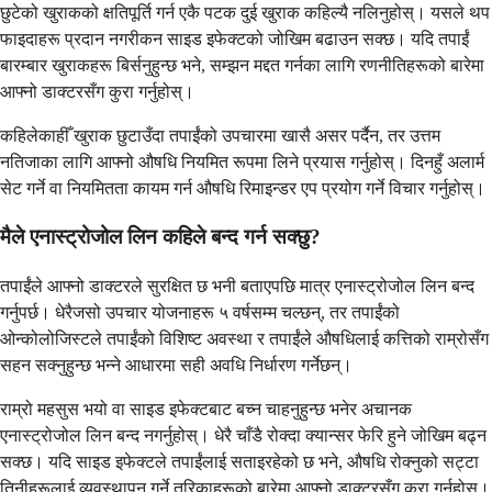
छुटेको खुराकको क्षतिपूर्ति गर्न एकै पटक दुई खुराक कहिल्यै नलिनुहोस्। यसले थप
फाइदाहरू प्रदान नगरीकन साइड इफेक्टको जोखिम बढाउन सक्छ। यदि तपाईं
बारम्बार खुराकहरू बिर्सनुहुन्छ भने, सम्झन मद्दत गर्नका लागि रणनीतिहरूको बारेमा
आफ्नो डाक्टरसँग कुरा गर्नुहोस्।
कहिलेकाहीँ खुराक छुटाउँदा तपाईंको उपचारमा खासै असर पर्दैन, तर उत्तम
नतिजाका लागि आफ्नो औषधि नियमित रूपमा लिने प्रयास गर्नुहोस्। दिनहुँ अलार्म
सेट गर्ने वा नियमितता कायम गर्न औषधि रिमाइन्डर एप प्रयोग गर्ने विचार गर्नुहोस्।
मैले एनास्ट्रोजोल लिन कहिले बन्द गर्न सक्छु?
तपाईंले आफ्नो डाक्टरले सुरक्षित छ भनी बताएपछि मात्र एनास्ट्रोजोल लिन बन्द
गर्नुपर्छ। धेरैजसो उपचार योजनाहरू ५ वर्षसम्म चल्छन्, तर तपाईंको
ओन्कोलोजिस्टले तपाईंको विशिष्ट अवस्था र तपाईंले औषधिलाई कत्तिको राम्रोसँग
सहन सक्नुहुन्छ भन्ने आधारमा सही अवधि निर्धारण गर्नेछन्।
राम्रो महसुस भयो वा साइड इफेक्टबाट बच्न चाहनुहुन्छ भनेर अचानक
एनास्ट्रोजोल लिन बन्द नगर्नुहोस्। धेरै चाँडै रोक्दा क्यान्सर फेरि हुने जोखिम बढ्न
सक्छ। यदि साइड इफेक्टले तपाईंलाई सताइरहेको छ भने, औषधि रोक्नुको सट्टा
तिनीहरूलाई व्यवस्थापन गर्ने तरिकाहरूको बारेमा आफ्नो डाक्टरसँग कुरा गर्नुहोस्।