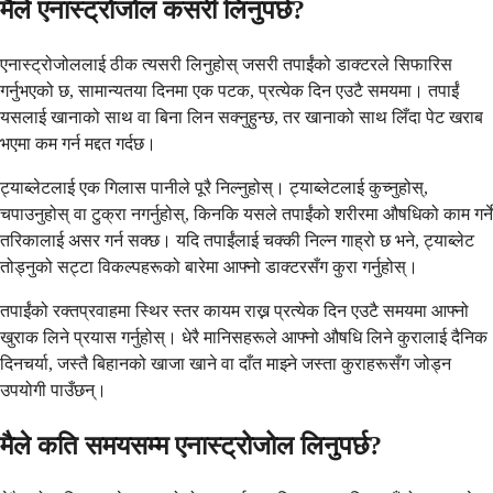
मैले एनास्ट्रोजोल कसरी लिनुपर्छ?
एनास्ट्रोजोललाई ठीक त्यसरी लिनुहोस् जसरी तपाईंको डाक्टरले सिफारिस
गर्नुभएको छ, सामान्यतया दिनमा एक पटक, प्रत्येक दिन एउटै समयमा। तपाईं
यसलाई खानाको साथ वा बिना लिन सक्नुहुन्छ, तर खानाको साथ लिँदा पेट खराब
भएमा कम गर्न मद्दत गर्दछ।
ट्याब्लेटलाई एक गिलास पानीले पूरै निल्नुहोस्। ट्याब्लेटलाई कुच्नुहोस्,
चपाउनुहोस् वा टुक्रा नगर्नुहोस्, किनकि यसले तपाईंको शरीरमा औषधिको काम गर्ने
तरिकालाई असर गर्न सक्छ। यदि तपाईंलाई चक्की निल्न गाह्रो छ भने, ट्याब्लेट
तोड्नुको सट्टा विकल्पहरूको बारेमा आफ्नो डाक्टरसँग कुरा गर्नुहोस्।
तपाईंको रक्तप्रवाहमा स्थिर स्तर कायम राख्न प्रत्येक दिन एउटै समयमा आफ्नो
खुराक लिने प्रयास गर्नुहोस्। धेरै मानिसहरूले आफ्नो औषधि लिने कुरालाई दैनिक
दिनचर्या, जस्तै बिहानको खाजा खाने वा दाँत माझ्ने जस्ता कुराहरूसँग जोड्न
उपयोगी पाउँछन्।
मैले कति समयसम्म एनास्ट्रोजोल लिनुपर्छ?