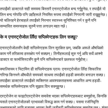
तपाईंको डाक्टरले सही समयमा बिस्तारै एनास्ट्रोजोल बन्द गर्नुहुनेछ, र तपाईंले यो
लिन बन्द गरेपछि पनि उहाँहरूले नियमित रूपमा तपाईंको निगरानी जारी राख्नुहुनेछ।
यो चलिरहने हेरचाहले तपाईंको निरन्तर स्वास्थ्य सुनिश्चित गर्न र कुनै पनि
सम्भावित समस्याहरू सुरुमै पत्ता लगाउन मद्दत गर्छ।
के म एनास्ट्रोजोल लिँदा सप्लिमेन्टहरू लिन सक्छु?
एनास्ट्रोजोलसँग केही सप्लिमेन्टहरू लिन सुरक्षित छन्, जबकि अरूले औषधिको
काम गर्ने तरिकामा हस्तक्षेप गर्न सक्छन्। तिनीहरूलाई सुरु गर्नु अघि सधैं आफ्नो
डाक्टर वा फार्मासिस्टसँग कुनै पनि सप्लिमेन्टबारे छलफल गर्नुहोस्।
क्याल्सियम र भिटामिन डी सप्लिमेन्टहरू प्रायः एनास्ट्रोजोल लिँदा सिफारिस
गरिन्छ किनभने औषधीले समयको साथमा तपाईंको हड्डी कमजोर बनाउन सक्छ।
तपाईंका डाक्टरले तपाईंको व्यक्तिगत आवश्यकताहरूमा आधारित अन्य हड्डी-
समर्थक सप्लिमेन्टहरू पनि सुझाव दिन सक्नुहुन्छ।
एस्ट्रोजेन वा फाइटोएस्ट्रोजेन समावेश भएका सप्लिमेन्टहरूबाट बच्नुहोस्, किनकि
यसले एनास्ट्रोजोलको प्रभावको विरूद्ध काम गर्न सक्छ। यसमा रजोनिवृत्ति
लक्षणहरूको लागि बजारमा आएका केही जडीबुटी सप्लिमेन्टहरू समावेश छन्। शंका