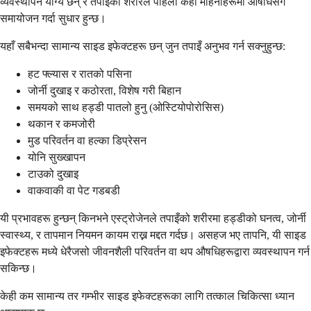
व्यवस्थापन योग्य छन् र तपाइँको शरीरले पहिलो केही महिनाहरूमा औषधिसँग
समायोजन गर्दा सुधार हुन्छ।
यहाँ सबैभन्दा सामान्य साइड इफेक्टहरू छन् जुन तपाइँ अनुभव गर्न सक्नुहुन्छ:
हट फ्ल्यास र रातको पसिना
जोर्नी दुखाइ र कठोरता, विशेष गरी बिहान
समयको साथ हड्डी पातलो हुनु (ओस्टियोपोरोसिस)
थकान र कमजोरी
मुड परिवर्तन वा हल्का डिप्रेसन
योनि सुख्खापन
टाउको दुखाइ
वाकवाकी वा पेट गडबडी
यी प्रभावहरू हुन्छन् किनभने एस्ट्रोजेनले तपाइँको शरीरमा हड्डीको घनत्व, जोर्नी
स्वास्थ्य, र तापमान नियमन कायम राख्न मद्दत गर्दछ। असहज भए तापनि, यी साइड
इफेक्टहरू मध्ये धेरैजसो जीवनशैली परिवर्तन वा थप औषधिहरूद्वारा व्यवस्थापन गर्न
सकिन्छ।
केही कम सामान्य तर गम्भीर साइड इफेक्टहरूका लागि तत्काल चिकित्सा ध्यान