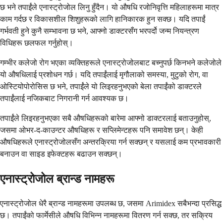
छ भने तपाईंले एनास्ट्रोजोल लिनु हुँदैन। यो औषधि रजोनिवृत्ति महिलाहरूमा मात्र
काम गर्दछ र विकासशील शिशुहरूको लागि हानिकारक हुन सक्छ। यदि तपाईं
गर्भवती हुने कुनै सम्भावना छ भने, आफ्नो डाक्टरसँग भरपर्दो जन्म नियन्त्रण
विधिहरू छलफल गर्नुहोस्।
गम्भीर कलेजो रोग भएका व्यक्तिहरूले एनास्ट्रोजोलबाट बच्नुपर्छ किनभने कलेजोले
यो औषधिलाई प्रशोधन गर्छ। यदि तपाईंलाई मृगौलाको समस्या, मुटुको रोग, वा
ओस्टियोपोरोसिस छ भने, तपाईंले यो लिइरहनुभएको बेला तपाईंको डाक्टरले
तपाईंलाई नजिकबाट निगरानी गर्न आवश्यक छ।
तपाईंले लिइरहनुभएका सबै औषधिहरूको बारेमा आफ्नो डाक्टरलाई बताउनुहोस्,
जसमा ओभर-द-काउन्टर औषधिहरू र सप्लिमेन्टहरू पनि समावेश छन्। केही
औषधिहरूले एनास्ट्रोजोलसँग अन्तरक्रिया गर्न सक्छन् र यसलाई कम प्रभावकारी
बनाउन वा साइड इफेक्टहरू बढाउन सक्छन्।
एनास्ट्रोजोल ब्रान्ड नामहरू
एनास्ट्रोजोल धेरै ब्रान्ड नामहरूमा उपलब्ध छ, जसमा Arimidex सबैभन्दा प्रसिद्ध
छ। तपाईंको फार्मेसीले औषधि विभिन्न नामहरूमा वितरण गर्न सक्छ, तर सक्रिय