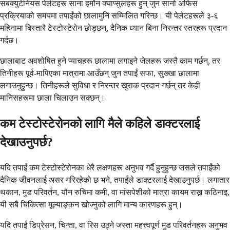
सबक्युटेनियस पेलेटहरू साना हर्मोन क्याप्सुलहरू हुन् जुन सानो अफिस
प्रक्रियाको समयमा तपाईंको छालामुनि सम्मिलित गरिन्छ। यी पेलेटहरूले ३-६
महिनामा बिस्तारै टेस्टोस्टेरोन छोड्छन्, दैनिक ध्यान बिना निरन्तर स्तरहरू प्रदान
गर्दछ।
छालाबाट अवशोषित हुने प्याचहरू छालामा लगाइने जेलहरू जस्तै काम गर्छन्, तर
तिनीहरू पूर्व-मापिएका मात्रामा आउँछन् जुन तपाईं सफा, सुख्खा छालामा
लगाउनुहुन्छ। तिनीहरूले सुविधा र निरन्तर खुराक प्रदान गर्छन् तर केही
मानिसहरूमा छाला चिलाउन सक्छन्।
कम टेस्टोस्टेरोनको लागि मैले कहिले डाक्टरलाई
देखाउनुपर्छ?
यदि तपाईं कम टेस्टोस्टेरोनका धेरै लक्षणहरू अनुभव गर्दै हुनुहुन्छ जसले तपाईंको
दैनिक जीवनलाई असर गरिरहेको छ भने, तपाईंले डाक्टरलाई देखाउनुपर्छ। लगातार
थकान, मुड परिवर्तन, यौन रुचिमा कमी, वा मांसपेशीको मात्रा कायम राख्न कठिनाइ,
यी सबै चिकित्सा मूल्याङ्कन खोज्नुको लागि मान्य कारणहरू हुन्।
यदि तपाईं डिप्रेसन, चिन्ता, वा रिस उठ्ने जस्ता महत्त्वपूर्ण मुड परिवर्तनहरू अनुभव