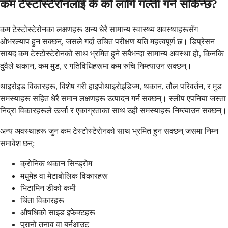
कम टेस्टोस्टेरोनलाई के को लागि गल्ती गर्न सकिन्छ?
कम टेस्टोस्टेरोनका लक्षणहरू अन्य धेरै सामान्य स्वास्थ्य अवस्थाहरूसँग
ओभरल्याप हुन सक्छन्, जसले गर्दा उचित परीक्षण यति महत्त्वपूर्ण छ। डिप्रेसन
सायद कम टेस्टोस्टेरोनको साथ भ्रमित हुने सबैभन्दा सामान्य अवस्था हो, किनकि
दुवैले थकान, कम मुड, र गतिविधिहरूमा कम रुचि निम्त्याउन सक्छन्।
थाइरोइड विकारहरू, विशेष गरी हाइपोथाइरोइडिज्म, थकान, तौल परिवर्तन, र मुड
समस्याहरू सहित धेरै समान लक्षणहरू उत्पादन गर्न सक्छन्। स्लीप एपनिया जस्ता
निद्रा विकारहरूले ऊर्जा र एकाग्रताका साथ उही समस्याहरू निम्त्याउन सक्छन्।
अन्य अवस्थाहरू जुन कम टेस्टोस्टेरोनको साथ भ्रमित हुन सक्छन् जसमा निम्न
समावेश छन्:
क्रोनिक थकान सिन्ड्रोम
मधुमेह वा मेटाबोलिक विकारहरू
भिटामिन डीको कमी
चिंता विकारहरू
औषधिको साइड इफेक्टहरू
पुरानो तनाव वा बर्नआउट