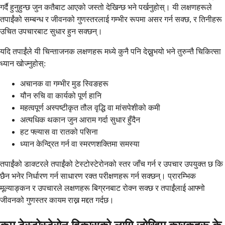
गर्दै हुनुहुन्छ जुन कतैबाट आएको जस्तो देखिन्छ भने पर्खनुहोस्। यी लक्षणहरूले
तपाईंको सम्बन्ध र जीवनको गुणस्तरलाई गम्भीर रूपमा असर गर्न सक्छ, र तिनीहरू
उचित उपचारबाट सुधार हुन सक्छन्।
यदि तपाईंले यी चिन्ताजनक लक्षणहरू मध्ये कुनै पनि देख्नुभयो भने तुरुन्तै चिकित्सा
ध्यान खोज्नुहोस्:
अचानक वा गम्भीर मुड स्विङहरू
यौन रुचि वा कार्यको पूर्ण हानि
महत्वपूर्ण अस्पष्टीकृत तौल वृद्धि वा मांसपेशीको कमी
अत्यधिक थकान जुन आराम गर्दा सुधार हुँदैन
हट फ्ल्यास वा रातको पसिना
ध्यान केन्द्रित गर्न वा स्मरणशक्तिमा समस्या
तपाईंको डाक्टरले तपाईंको टेस्टोस्टेरोनको स्तर जाँच गर्न र उपचार उपयुक्त छ कि
छैन भनेर निर्धारण गर्न साधारण रक्त परीक्षणहरू गर्न सक्छन्। प्रारम्भिक
मूल्याङ्कन र उपचारले लक्षणहरू बिग्रनबाट रोक्न सक्छ र तपाईंलाई आफ्नो
जीवनको गुणस्तर कायम राख्न मद्दत गर्दछ।