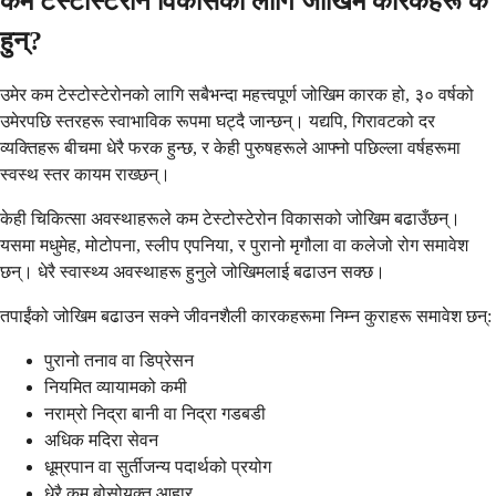
कम टेस्टोस्टेरोन विकासको लागि जोखिम कारकहरू के
हुन्?
उमेर कम टेस्टोस्टेरोनको लागि सबैभन्दा महत्त्वपूर्ण जोखिम कारक हो, ३० वर्षको
उमेरपछि स्तरहरू स्वाभाविक रूपमा घट्दै जान्छन्। यद्यपि, गिरावटको दर
व्यक्तिहरू बीचमा धेरै फरक हुन्छ, र केही पुरुषहरूले आफ्नो पछिल्ला वर्षहरूमा
स्वस्थ स्तर कायम राख्छन्।
केही चिकित्सा अवस्थाहरूले कम टेस्टोस्टेरोन विकासको जोखिम बढाउँछन्।
यसमा मधुमेह, मोटोपना, स्लीप एपनिया, र पुरानो मृगौला वा कलेजो रोग समावेश
छन्। धेरै स्वास्थ्य अवस्थाहरू हुनुले जोखिमलाई बढाउन सक्छ।
तपाईंको जोखिम बढाउन सक्ने जीवनशैली कारकहरूमा निम्न कुराहरू समावेश छन्:
पुरानो तनाव वा डिप्रेसन
नियमित व्यायामको कमी
नराम्रो निद्रा बानी वा निद्रा गडबडी
अधिक मदिरा सेवन
धूम्रपान वा सुर्तीजन्य पदार्थको प्रयोग
धेरै कम बोसोयुक्त आहार