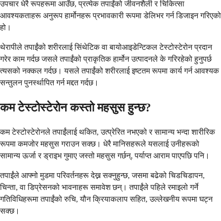
उपचार धेरै रूपहरूमा आउँछ, प्रत्येक तपाईंको जीवनशैली र चिकित्सा
आवश्यकताहरू अनुरूप हार्मोनहरू प्रभावकारी रूपमा डेलिभर गर्न डिजाइन गरिएको
हो।
थेरापीले तपाईंको शरीरलाई सिंथेटिक वा बायोआइडेन्टिकल टेस्टोस्टेरोन प्रदान
गरेर काम गर्दछ जसले तपाईंको प्राकृतिक हार्मोन उत्पादनले के गरिरहेको हुनुपर्छ
त्यसको नक्कल गर्दछ। यसले तपाईंको शरीरलाई इष्टतम रूपमा कार्य गर्न आवश्यक
सन्तुलन पुनर्स्थापित गर्न मद्दत गर्दछ।
कम टेस्टोस्टेरोन कस्तो महसुस हुन्छ?
कम टेस्टोस्टेरोनले तपाईंलाई थकित, उत्प्रेरित नभएको र सामान्य भन्दा शारीरिक
रूपमा कमजोर महसुस गराउन सक्छ। धेरै मानिसहरूले यसलाई उनीहरूको
सामान्य ऊर्जा र ड्राइभ गुमाए जस्तो महसुस गर्छन्, पर्याप्त आराम पाएपछि पनि।
तपाईंले आफ्नो मुडमा परिवर्तनहरू देख्न सक्नुहुन्छ, जसमा बढेको चिडचिडापन,
चिन्ता, वा डिप्रेसनको भावनाहरू समावेश छन्। तपाईंले पहिले रमाइलो गर्ने
गतिविधिहरूमा तपाईंको रुचि, यौन क्रियाकलाप सहित, उल्लेखनीय रूपमा घट्न
सक्छ।