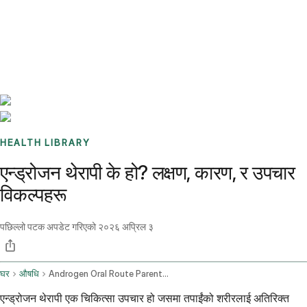
Benchmarks
Stories
FAQ
Sign up / Log in
HEALTH LIBRARY
एन्ड्रोजन थेरापी के हो? लक्षण, कारण, र उपचार
विकल्पहरू
पछिल्लो पटक अपडेट गरिएको
२०२६ अप्रिल ३
घर
औषधि
Androgen Oral Route Parenteral Route Subcutaneous Route Topical Application Route Transdermal Route
एन्ड्रोजन थेरापी एक चिकित्सा उपचार हो जसमा तपाईंको शरीरलाई अतिरिक्त