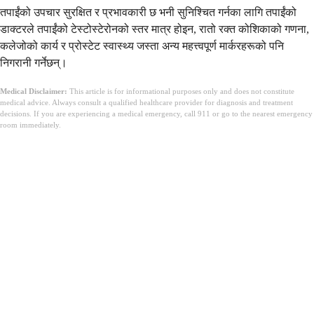
तपाईंको उपचार सुरक्षित र प्रभावकारी छ भनी सुनिश्चित गर्नका लागि तपाईंको
डाक्टरले तपाईंको टेस्टोस्टेरोनको स्तर मात्र होइन, रातो रक्त कोशिकाको गणना,
कलेजोको कार्य र प्रोस्टेट स्वास्थ्य जस्ता अन्य महत्त्वपूर्ण मार्करहरूको पनि
निगरानी गर्नेछन्।
Medical Disclaimer:
This article is for informational purposes only and does not constitute
medical advice. Always consult a qualified healthcare provider for diagnosis and treatment
decisions. If you are experiencing a medical emergency, call 911 or go to the nearest emergency
room immediately.