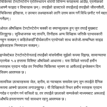
चिकित्सा टेस्टोस्टेरोन प्रतिस्थापन थेरापी विभिन्न रूपहरूमा आउँछ, प्रत्येकको
आफ्नै फाइदा र विचारहरू छन्। तपाईंको डाक्टरले तपाईंलाई तपाईंको जीवनशैली,
चिकित्सा इतिहास, र उपचार लक्ष्यहरूको लागि उत्तम काम गर्ने विधि छनौट गर्न मद्दत
गर्नेछन्।
ओरल औषधिहरू टेस्टोस्टेरोन चक्की वा क्याप्सुलहरू हुन् जुन तपाईं मुखबाट
लिनुहुन्छ। सुविधाजनक भए तापनि, तिनीहरू अन्य विधिहरू जत्तिकै प्रभावकारी
नहुन सक्छन् र कहिलेकाहीँ दीर्घकालीन प्रयोगको साथ कलेजो-सम्बन्धित साइड
इफेक्टहरू निम्त्याउन सक्छन्।
इन्जेक्टेबल टेस्टोस्टेरोनलाई तपाईंको मांसपेशीमा सुईको रूपमा दिइन्छ, सामान्यतया
प्रत्येक १-४ हप्तामा विशिष्ट औषधिको आधारमा। यस विधिले भरपर्दो हर्मोन
स्तरहरू प्रदान गर्दछ तर नियमित चिकित्सा भ्रमण वा आफैंलाई इन्जेक्सन दिन
सिक्न आवश्यक छ।
सामयिक उपचारहरूमा जेल, क्रीम, वा प्याचहरू समावेश छन् जुन तपाईंले दैनिक
रूपमा आफ्नो छालामा लगाउनुहुन्छ। यी विधिहरूले स्थिर हर्मोन स्तरहरू प्रदान
गर्दछ र प्रयोग गर्न सजिलो छ, तर तपाईंले छालाको सम्पर्कको माध्यमबाट अरूलाई
औषधि हस्तान्तरण गर्दा सावधान रहनु आवश्यक छ।