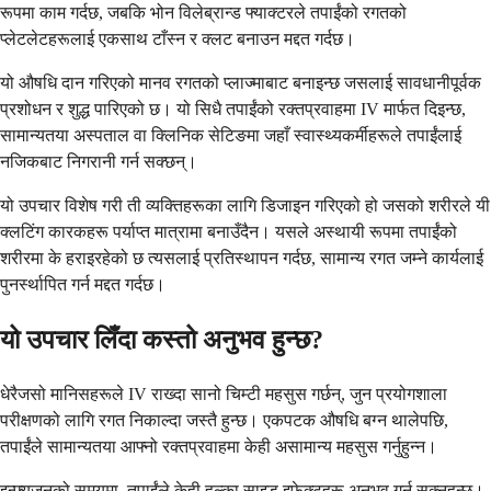
रूपमा काम गर्दछ, जबकि भोन विलेब्रान्ड फ्याक्टरले तपाईंको रगतको
प्लेटलेटहरूलाई एकसाथ टाँस्न र क्लट बनाउन मद्दत गर्दछ।
यो औषधि दान गरिएको मानव रगतको प्लाज्माबाट बनाइन्छ जसलाई सावधानीपूर्वक
प्रशोधन र शुद्ध पारिएको छ। यो सिधै तपाईंको रक्तप्रवाहमा IV मार्फत दिइन्छ,
सामान्यतया अस्पताल वा क्लिनिक सेटिङमा जहाँ स्वास्थ्यकर्मीहरूले तपाईंलाई
नजिकबाट निगरानी गर्न सक्छन्।
यो उपचार विशेष गरी ती व्यक्तिहरूका लागि डिजाइन गरिएको हो जसको शरीरले यी
क्लटिंग कारकहरू पर्याप्त मात्रामा बनाउँदैन। यसले अस्थायी रूपमा तपाईंको
शरीरमा के हराइरहेको छ त्यसलाई प्रतिस्थापन गर्दछ, सामान्य रगत जम्ने कार्यलाई
पुनर्स्थापित गर्न मद्दत गर्दछ।
यो उपचार लिँदा कस्तो अनुभव हुन्छ?
धेरैजसो मानिसहरूले IV राख्दा सानो चिम्टी महसुस गर्छन्, जुन प्रयोगशाला
परीक्षणको लागि रगत निकाल्दा जस्तै हुन्छ। एकपटक औषधि बग्न थालेपछि,
तपाईंले सामान्यतया आफ्नो रक्तप्रवाहमा केही असामान्य महसुस गर्नुहुन्न।
इन्फ्युजनको समयमा, तपाईंले केही हल्का साइड इफेक्टहरू अनुभव गर्न सक्नुहुन्छ।