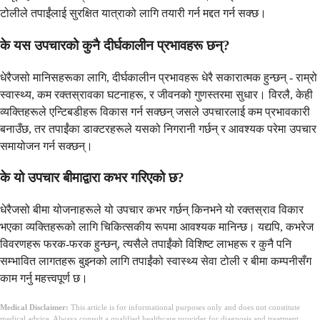
टोलीले तपाईंलाई सुरक्षित यात्राको लागि तयारी गर्न मद्दत गर्न सक्छ।
के यस उपचारको कुनै दीर्घकालीन प्रभावहरू छन्?
धेरैजसो मानिसहरूका लागि, दीर्घकालीन प्रभावहरू धेरै सकारात्मक हुन्छन् - राम्रो
स्वास्थ्य, कम रक्तस्रावका घटनाहरू, र जीवनको गुणस्तरमा सुधार। विरलै, केही
व्यक्तिहरूले एन्टिबडीहरू विकास गर्न सक्छन् जसले उपचारलाई कम प्रभावकारी
बनाउँछ, तर तपाईंका डाक्टरहरूले यसको निगरानी गर्छन् र आवश्यक परेमा उपचार
समायोजन गर्न सक्छन्।
के यो उपचार बीमाद्वारा कभर गरिएको छ?
धेरैजसो बीमा योजनाहरूले यो उपचार कभर गर्छन् किनभने यो रक्तस्राव विकार
भएका व्यक्तिहरूको लागि चिकित्सकीय रूपमा आवश्यक मानिन्छ। यद्यपि, कभरेज
विवरणहरू फरक-फरक हुन्छन्, त्यसैले तपाईंको विशिष्ट लाभहरू र कुनै पनि
सम्भावित लागतहरू बुझ्नको लागि तपाईंको स्वास्थ्य सेवा टोली र बीमा कम्पनीसँग
काम गर्नु महत्त्वपूर्ण छ।
Medical Disclaimer:
This article is for informational purposes only and does not constitute
medical advice. Always consult a qualified healthcare provider for diagnosis and treatment