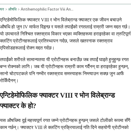
घर
औषधि
Antihemophilic Factor Viii And Von Willebrand Factor Intravenous Route
एन्टिहेमोफिलिक फ्याक्टर VIII र भोन विलेब्रान्ड फ्याक्टर एक जीवन बचाउने
औषधि हो जुन IV मार्फत दिइन्छ र यसले तपाईंको रगतलाई राम्ररी जम्न मद्दत गर्छ।
यो उपचारले निश्चित रक्तस्राव विकार भएका व्यक्तिहरूमा हराइरहेका वा त्रुटिपूर्ण
क्लटिंग प्रोटीनहरूलाई प्रतिस्थापन गर्दछ, जसले खतरनाक रक्तस्राव
एपिसोडहरूलाई रोक्न मद्दत गर्दछ।
तपाईंको शरीरले सामान्यतया यी प्रोटीनहरू बनाउँछ जब तपाईं घाइते हुनुहुन्छ रगत
बग्न रोक्नको लागि। जब यी प्रोटीनहरू राम्ररी काम गर्दैनन् वा हराइरहेका हुन्छन्,
सानो चोटपटकले पनि गम्भीर रक्तस्राव समस्याहरू निम्त्याउन सक्छ जुन आफैं
रोकिँदैनन्।
एन्टिहेमोफिलिक फ्याक्टर VIII र भोन विलेब्रान्ड
फ्याक्टर के हो?
यस औषधिमा दुई महत्त्वपूर्ण रगत जम्ने प्रोटीनहरू हुन्छन् जसले टोलीको रूपमा सँगै
काम गर्छन्। फ्याक्टर VIII ले क्लटिंग प्रक्रियालाई गति दिने सहयोगी प्रोटीनको