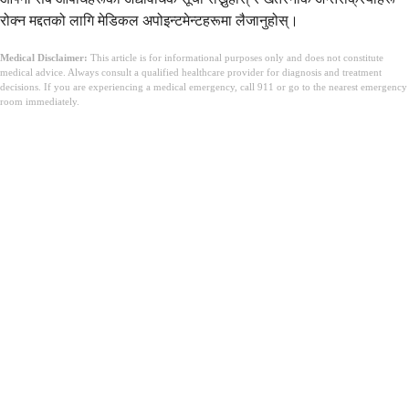
रोक्न मद्दतको लागि मेडिकल अपोइन्टमेन्टहरूमा लैजानुहोस्।
Medical Disclaimer:
This article is for informational purposes only and does not constitute
medical advice. Always consult a qualified healthcare provider for diagnosis and treatment
decisions. If you are experiencing a medical emergency, call 911 or go to the nearest emergency
room immediately.