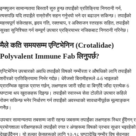
इन्फ्युजन सामान्यतया बिस्तारै सुरु हुन्छ तपाईंको प्रतिक्रिया निगरानी गर्न,
त्यसपछि यदि तपाईंले राम्रोसँग सहन गर्नुभयो भने दर बढाउन सकिन्छ। तपाईंको
महत्त्वपूर्ण संकेतहरू, हृदय गति, रक्तचाप, र अक्सिजन स्तरहरू सहित, तपाईंको
सुरक्षा सुनिश्चित गर्न सम्पूर्ण उपचार प्रक्रियाभर नजिकबाट निगरानी गरिनेछ।
मैले कति समयसम्म एन्टिभेनिन (Crotalidae)
Polyvalent Immune Fab लिनुपर्छ?
एन्टिभेनिन उपचारको अवधि तपाईंको विषको गम्भीरता र औषधिको लागि तपाईंको
शरीरको प्रतिक्रियामा निर्भर गर्दछ। धेरैजसो बिरामीहरूले 4-6 भाइलको
प्रारम्भिक खुराक प्राप्त गर्छन्, लक्षणहरू जारी रहँदा वा बिग्रँदै जाँदा प्रत्येक 6
घण्टामा थप खुराकहरू दिइन्छ। तपाईंको स्वास्थ्य सेवा टोलीले उपचार कहिले
रोक्न सकिन्छ भनेर निर्धारण गर्न तपाईंको अवस्थाको सावधानीपूर्वक मूल्याङ्कन
गर्नेछ।
उपचार सामान्यतया तबसम्म जारी रहन्छ जबसम्म तपाईंका लक्षणहरू स्थिर हुँदैनन् र
प्रयोगशाला परीक्षणहरूले तपाईंको रगत र अंगहरूमा विषको प्रभाव सुधार भइरहेको
देखाउँदैनन्। यो हल्का केसहरूको लागि १२-१८ घण्टादेखि गम्भीर विष सेवनका