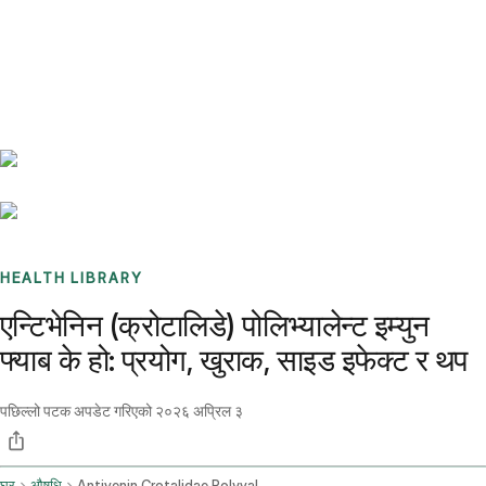
Benchmarks
Stories
FAQ
Sign up / Log in
HEALTH LIBRARY
एन्टिभेनिन (क्रोटालिडे) पोलिभ्यालेन्ट इम्युन
फ्याब के हो: प्रयोग, खुराक, साइड इफेक्ट र थप
पछिल्लो पटक अपडेट गरिएको
२०२६ अप्रिल ३
घर
औषधि
Antivenin Crotalidae Polyvalent Immune Fab Intravenous Route