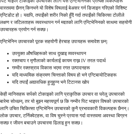
पिट भाइपर टोकाइको उपचारको लागि यस एन्टिभेनिनको प्रत्यक्ष विकल्पहरू
वास्तवमा छैनन् किनभने यो विशेष विषलाई बेअसर गर्न डिजाइन गरिएको विशिष्ट
एन्टिडोट हो। यद्यपि, तपाईंको शरीर निको हुँदै गर्दा तपाईंको चिकित्सा टोलीले
लक्षण र जटिलताहरू व्यवस्थापन गर्न मद्दतको लागि एन्टिभेनिनको साथमा सहयोगी
उपचारहरू प्रयोग गर्न सक्छ।
एन्टिभेनिन उपचारको पूरक सहयोगी हेरचाह उपायहरू समावेश छन्:
उपयुक्त औषधिहरूको साथ दुखाइ व्यवस्थापन
रक्तचाप र मृगौलाको कार्यलाई कायम राख्न IV तरल पदार्थ
गम्भीर रक्तस्राव विकास भएमा रगत उत्पादनहरू
यदि माध्यमिक संक्रमण चिन्ताको विषय हो भने एन्टिबायोटिकहरू
यदि तपाईं अद्यावधिक हुनुहुन्न भने टिटानस खोप
केही मानिसहरू सर्पको टोकाइको लागि प्राकृतिक उपचार वा घरेलु उपचारको
बारेमा सोध्छन्, तर यो बुझ्न महत्त्वपूर्ण छ कि गम्भीर पिट भाइपर विषको उपचारको
लागि उचित चिकित्सा एन्टिभेनिन उपचारको कुनै प्रभावकारी विकल्पहरू छैनन्।
लोक उपचार, टर्निक्वेटहरू, वा विष चुस्ने प्रयास गर्दा वास्तवमा अवस्था बिग्रन
सक्छ र जीवन बचाउने उपचारमा ढिलाइ हुन सक्छ।