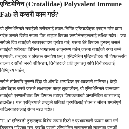
एन्टिभेनिन (Crotalidae) Polyvalent Immune
Fab ले कसरी काम गर्छ?
यो एन्टिभेनिनले तपाईंको शरीरलाई तयार-निर्मित एन्टिबडीहरू प्रदान गरेर काम
गर्दछ जसले विशेष रूपमा पिट भाइपर विषका कम्पोनेन्टहरूलाई लक्षित गर्दछ। जब
सर्पको विष तपाईंको रक्तप्रवाहमा प्रवेश गर्छ, यसमा धेरै विषहरू हुन्छन् जसले
तपाईंको शरीरका विभिन्न भागहरूमा आक्रमण गर्छन् जसमा तपाईंको रगत जम्ने
प्रणाली, तन्तुहरू र अंगहरू समावेश छन्। एन्टिभेनिन एन्टिबडीहरू यी विषहरूसँग
ताल्चा र साँचो जस्तै बाँधिन्छन्, तिनीहरूले क्षति पुर्‍याउनु अघि तिनीहरूलाई
निष्क्रिय पार्छन्।
सर्पले टोकेपछि तुरुन्तै दिँदा यो औषधि अत्यधिक प्रभावकारी मानिन्छ। केही
औषधिहरू जस्तै जसले लक्षणहरू मात्र लुकाउँछन्, यो एन्टिभेनिनले वास्तवमा
तपाईंको प्रणालीबाट विष विषहरू हटाएर विषाक्तताको अन्तर्निहित कारणलाई
हटाउँछ। यस प्रक्रियाले तन्तुको क्षतिको प्रगतिलाई रोक्न र जीवन-धम्कीपूर्ण
जटिलताहरूलाई रोक्न मद्दत गर्दछ।
"Fab" एन्टिबडी टुक्राहरू विशेष रूपमा छिटो र प्रभावकारी रूपमा काम गर्न
डिजाइन गरिएका छन्, जबकि पुरानो एन्टिभेनिन सूत्रहरूको तुलनामा एलर्जी