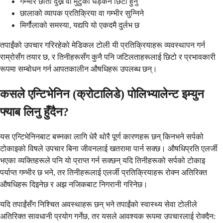
गम्भीर छाती दुख्ने वा मुटुको धड्कन छिटो हुनु
छालाको व्यापक प्रतिक्रिया वा गम्भीर सुन्निने
मिर्गौलाको समस्या, यद्यपि यो एकदमै दुर्लभ छ
तपाईंको उपचार गरिरहेको मेडिकल टोली यी प्रतिक्रियाहरू व्यवस्थापन गर्न
राम्रोसँग तयार छ, र तिनीहरूसँग कुनै पनि जटिलताहरूलाई छिटो र प्रभावकारी
रूपमा सम्बोधन गर्न आपतकालीन औषधिहरू उपलब्ध छन्।
कसले एन्टिभेनिन (क्रोटालिडे) पोलिभ्यालेन्ट इम्युन
फ्याब लिनु हुँदैन?
यस एन्टिभेनिनबाट बच्नका लागि धेरै थोरै पूर्ण कारणहरू छन् किनभने सर्पको
टोकाइको विषले उपचार बिना जीवनलाई खतरामा पार्न सक्छ। औषधिप्रति एलर्जी
भएका व्यक्तिहरूले पनि यो प्राप्त गर्न सक्छन् यदि तिनीहरूको सर्पको टोकाइ
पर्याप्त गम्भीर छ भने, तर तिनीहरूलाई एलर्जी प्रतिक्रियाहरू रोक्न अतिरिक्त
औषधिहरू दिइनेछ र अझ नजिकबाट निगरानी गरिनेछ।
यदि तपाईंसँग निश्चित अवस्थाहरू छन् भने तपाईंको स्वास्थ्य सेवा टोलीले
अतिरिक्त सावधानी प्रयोग गर्नेछ, तर यसले आवश्यक रूपमा उपचारलाई रोक्दैन: