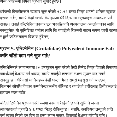
अन्य अंगहरूमा विषको प्रभाव सुधार हुँदैछ।
धेरैजसो बिरामीहरूले उपचार सुरु गरेको १२-१८ घण्टा भित्र आफ्नो अन्तिम खुराक
प्राप्त गर्छन्, यद्यपि केही गम्भीर केसहरूमा धेरै दिनसम्म खुराकहरू आवश्यक पर्न
सक्छ। तपाईं एन्टिभेनिन उपचार पूरा भएपछि पनि अस्पतालमा अवलोकनका लागि
बस्नुहुनेछ, यो सुनिश्चित गर्नका लागि कि तपाईंको रिकभरी सहज रूपमा जारी रहन्छ
र कुनै जटिलताहरू विकास हुँदैनन्।
प्रश्न ५. एन्टिभेनिन (Crotalidae) Polyvalent Immune Fab
कति चाँडो काम गर्न सुरु गर्छ?
एन्टिभेनिनले सामान्यतया IV इन्फ्युजन सुरु गरेको केही मिनेट भित्र विषको विषाक्त
पदार्थलाई बेअसर गर्न थाल्छ, यद्यपि तपाईंले तत्काल लक्षण सुधार याद नगर्न
सक्नुहुन्छ। धेरैजसो मानिसहरू केही घण्टा भित्र राम्रो महसुस गर्न थाल्छन्
किनभने औषधि विषका कम्पोनेन्टहरूसँग बाँधिन्छ र तपाईंको शरीरलाई तिनीहरूलाई
हटाउन मद्दत गर्दछ।
यदि एन्टिभेनिन प्रभावकारी रूपमा काम गरिरहेको छ भने सुन्निने जस्ता
लक्षणहरूको प्रगति ४-६ घण्टा भित्र रोकिनुपर्छ। यद्यपि, अवस्थित तन्तुको क्षति
पूर्ण रूपमा निको हुन दिन वा हप्ता लाग्न सक्छ, विषलाई बेअसर गरेपछि पनि।