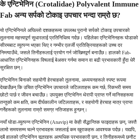
के एन्टिभेनिन (Crotalidae) Polyvalent Immune
Fab अन्य सर्पको टोकाइ उपचार भन्दा राम्रो छ?
यो एन्टिभेनिनले अघिल्लो दशकहरूमा उपलब्ध पुरानो सर्पको टोकाइ उपचारको
तुलनामा महत्त्वपूर्ण सुधारलाई प्रतिनिधित्व गर्दछ। पहिलेका एन्टिभेनिनहरू घोडाको
सीरमबाट व्युत्पन्न भएका थिए र गम्भीर एलर्जी प्रतिक्रियाहरूको उच्च दर
निम्त्याउँथे, जसले तिनीहरूलाई प्रयोग गर्न जोखिमपूर्ण बनाउँछ। हालको Fab-
आधारित एन्टिभेनिनहरू विषलाई बेअसर गर्नमा समान वा बढी प्रभावकारी हुँदा धेरै
सुरक्षित छन्।
एन्टिभेनिन बिनाको सहयोगी हेरचाहको तुलनामा, अध्ययनहरूले स्पष्ट रूपमा
देखाउँछन् कि उचित एन्टिभेनिन उपचारले जटिलताहरू कम गर्छ, रिकभरी समय
छोटो पार्छ र जीवन बचाउँछ। उपयुक्त एन्टिभेनिन थेरापी प्राप्त गर्ने मानिसहरूमा
तन्तुको कम क्षति, कम दीर्घकालीन जटिलताहरू, र सहयोगी हेरचाह मात्र प्राप्त
गर्नेहरूको तुलनामा राम्रो समग्र नतिजाहरू हुन्छन्।
नयाँ घोडा-व्युत्पन्न एन्टिभेनिन (Anavip) मा केही सैद्धान्तिक फाइदाहरू छन्, जस्तै
लामो समयसम्म चल्ने प्रभावहरू जसलाई कम खुराकहरू आवश्यक पर्दछ। यद्यपि,
दुबै हालको एन्टिभेनिन सूत्रहरू अत्यधिक प्रभावकारी छन्, र तिनीहरूमध्ये छनौट