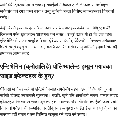
लागि धेरै दिनसम्म लाग्न सक्छ। तपाईंको मेडिकल टोलीले उपचार निर्णयहरू
मार्गदर्शन गर्न रगत जम्ने कार्य र तन्तु सुन्निने जस्ता विशिष्ट मार्करहरूको निगरानी
गर्नेछ।
केही बिरामीहरूलाई प्रारम्भिक उपचार पछि लक्षणहरू फर्केमा वा बिग्रिएमा धेरै
दिनसम्म मर्मत खुराकहरू आवश्यक पर्न सक्छ। राम्रो खबर यो हो कि एक पटक
एन्टिभेनिनले सफलतापूर्वक विषलाई बेअसर गरेपछि, धेरैजसो मानिसहरू अपेक्षाकृत
छिटो राम्रो महसुस गर्न थाल्छन्, यद्यपि पूर्ण रिकभरीमा तन्तु क्षतिको हदमा निर्भर गर्दै
हप्ताहरू लाग्न सक्छ।
एन्टिभेनिन (क्रोटालिडे) पोलिभ्यालेन्ट इम्युन फ्याबका
साइड इफेक्टहरू के हुन्?
धेरैजसो मानिसहरूले यो एन्टिभेनिनलाई राम्रोसँग सहन गर्छन्, विशेष गरी पुरानो
सर्पको टोकाइ उपचारको तुलनामा। यद्यपि, कुनै पनि औषधिको रूपमा, यसले साइड
इफेक्टहरू निम्त्याउन सक्छ जुन तपाईंको स्वास्थ्य सेवा टोलीले तपाईंको उपचारभरि
निगरानी गर्नेछ। यी सम्भावित प्रतिक्रियाहरू बुझ्दा तपाईंलाई उपचार प्रक्रियाको
समयमा बढी तयार र कम चिन्तित महसुस गर्न मद्दत गर्न सक्छ।