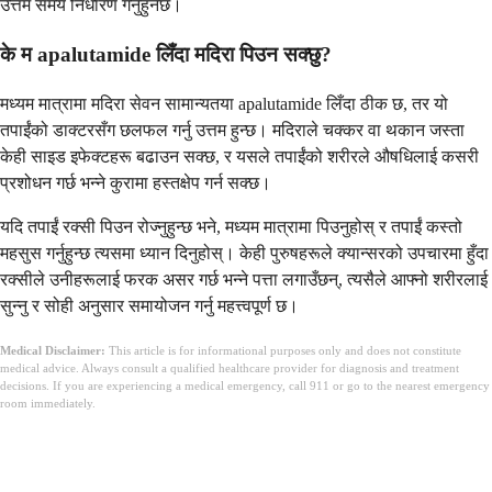
उत्तम समय निर्धारण गर्नुहुनेछ।
के म apalutamide लिँदा मदिरा पिउन सक्छु?
मध्यम मात्रामा मदिरा सेवन सामान्यतया apalutamide लिँदा ठीक छ, तर यो
तपाईंको डाक्टरसँग छलफल गर्नु उत्तम हुन्छ। मदिराले चक्कर वा थकान जस्ता
केही साइड इफेक्टहरू बढाउन सक्छ, र यसले तपाईंको शरीरले औषधिलाई कसरी
प्रशोधन गर्छ भन्ने कुरामा हस्तक्षेप गर्न सक्छ।
यदि तपाईं रक्सी पिउन रोज्नुहुन्छ भने, मध्यम मात्रामा पिउनुहोस् र तपाईं कस्तो
महसुस गर्नुहुन्छ त्यसमा ध्यान दिनुहोस्। केही पुरुषहरूले क्यान्सरको उपचारमा हुँदा
रक्सीले उनीहरूलाई फरक असर गर्छ भन्ने पत्ता लगाउँछन्, त्यसैले आफ्नो शरीरलाई
सुन्नु र सोही अनुसार समायोजन गर्नु महत्त्वपूर्ण छ।
Medical Disclaimer:
This article is for informational purposes only and does not constitute
medical advice. Always consult a qualified healthcare provider for diagnosis and treatment
decisions. If you are experiencing a medical emergency, call 911 or go to the nearest emergency
room immediately.