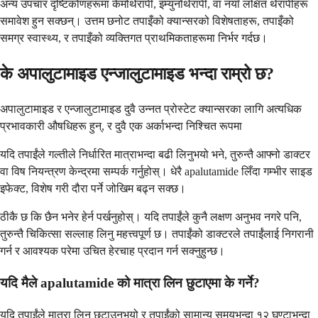
अन्य उपचार दृष्टिकोणहरूमा केमोथेरापी, इम्युनोथेरापी, वा नयाँ लक्षित थेरापीहरू
समावेश हुन सक्छन्। उत्तम छनोट तपाइँको क्यान्सरको विशेषताहरू, तपाइँको
समग्र स्वास्थ्य, र तपाइँको व्यक्तिगत प्राथमिकताहरूमा निर्भर गर्दछ।
के अपालुटामाइड एन्जालुटामाइड भन्दा राम्रो छ?
अपालुटामाइड र एन्जालुटामाइड दुवै उन्नत प्रोस्टेट क्यान्सरका लागि अत्यधिक
प्रभावकारी औषधिहरू हुन्, र दुवै एक अर्काभन्दा निश्चित रूपमा
यदि तपाईंले गल्तीले निर्धारित मात्राभन्दा बढी लिनुभयो भने, तुरुन्तै आफ्नो डाक्टर
वा विष नियन्त्रण केन्द्रमा सम्पर्क गर्नुहोस्। धेरै apalutamide लिँदा गम्भीर साइड
इफेक्ट, विशेष गरी दौरा पर्ने जोखिम बढ्न सक्छ।
ठीकै छ कि छैन भनेर हेर्न पर्खनुहोस्। यदि तपाईंले कुनै लक्षण अनुभव नगरे पनि,
तुरुन्तै चिकित्सा सल्लाह लिनु महत्त्वपूर्ण छ। तपाईंको डाक्टरले तपाईंलाई निगरानी
गर्न र आवश्यक परेमा उचित हेरचाह प्रदान गर्न सक्नुहुन्छ।
यदि मैले apalutamide को मात्रा लिन छुटाएमा के गर्ने?
यदि तपाईंले मात्रा लिन छुटाउनुभयो र तपाईंको सामान्य समयभन्दा १२ घण्टाभन्दा