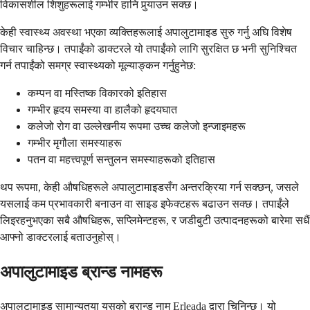
विकासशील शिशुहरूलाई गम्भीर हानि पुर्‍याउन सक्छ।
केही स्वास्थ्य अवस्था भएका व्यक्तिहरूलाई अपालुटामाइड सुरु गर्नु अघि विशेष
विचार चाहिन्छ। तपाईंको डाक्टरले यो तपाईंको लागि सुरक्षित छ भनी सुनिश्चित
गर्न तपाईंको समग्र स्वास्थ्यको मूल्याङ्कन गर्नुहुनेछ:
कम्पन वा मस्तिष्क विकारको इतिहास
गम्भीर हृदय समस्या वा हालैको हृदयघात
कलेजो रोग वा उल्लेखनीय रूपमा उच्च कलेजो इन्जाइमहरू
गम्भीर मृगौला समस्याहरू
पतन वा महत्त्वपूर्ण सन्तुलन समस्याहरूको इतिहास
थप रूपमा, केही औषधिहरूले अपालुटामाइडसँग अन्तरक्रिया गर्न सक्छन्, जसले
यसलाई कम प्रभावकारी बनाउन वा साइड इफेक्टहरू बढाउन सक्छ। तपाईंले
लिइरहनुभएका सबै औषधिहरू, सप्लिमेन्टहरू, र जडीबुटी उत्पादनहरूको बारेमा सधैं
आफ्नो डाक्टरलाई बताउनुहोस्।
अपालुटामाइड ब्रान्ड नामहरू
अपालुटामाइड सामान्यतया यसको ब्रान्ड नाम Erleada द्वारा चिनिन्छ। यो