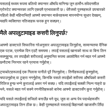
यसलाई मध्यम रूपमा बलियो क्यान्सर औषधि मानिन्छ जुन हार्मोन-संवेदनशील
प्रोस्टेट क्यान्सरका लागि एकदमै प्रभावकारी छ। धेरैजसो पुरुषहरूले उपचारको
पहिलो केही महिनाभित्रै आफ्नो क्यान्सर मार्करहरूमा मापनयोग्य सुधार देख्छन्,
यद्यपि व्यक्तिगत नतिजाहरू फरक हुन सक्छन्।
मैले अपालुटामाइड कसरी लिनुपर्छ?
आफ्नो डाक्टरले सिफारिस गरेअनुसार अपालुटामाइड लिनुहोस्, सामान्यतया दैनिक
एक पटक, प्रत्येक दिन एउटै समयमा। तपाईं यसलाई खानाको साथ वा बिना लिन
सक्नुहुन्छ, तर तपाईंको शरीरलाई अनुमानित रूपमा अवशोषित गर्न मद्दत गर्न आफ्नो
छनौटमा निरन्तर रहने प्रयास गर्नुहोस्।
ट्याब्लेटहरूलाई एक गिलास पानीले पूरै निल्नुहोस्। तिनीहरूलाई कुच्नुहोस्,
चपाउनुहोस् वा टुक्रा नगर्नुहोस्, किनकि यसले तपाईंको शरीरमा औषधिको कसरी
रिलिज हुन्छ भन्ने कुरालाई असर गर्न सक्छ। यदि तपाईंलाई चक्की निल्न गाह्रो छ
भने, यसले मद्दत गर्न सक्ने रणनीतिहरूको बारेमा आफ्नो डाक्टरसँग कुरा गर्नुहोस्।
यदि यसले तपाईंलाई सजिलो बनाउँछ भने दूध, जुस वा अन्य पेय पदार्थहरूसँग
अपालुटामाइड लिन ठीक छ। केही पुरुषहरूले यसलाई बिहानको खाजासँग लिँदा