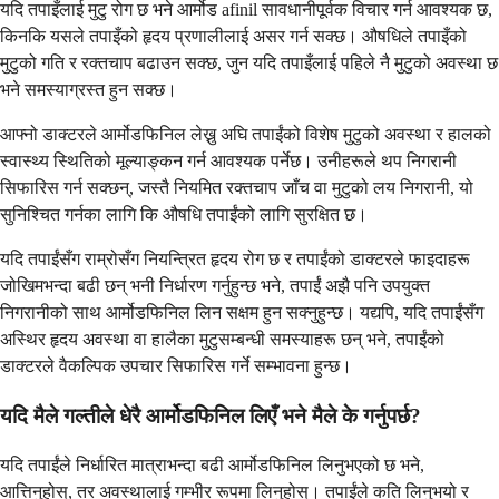
यदि तपाइँलाई मुटु रोग छ भने आर्मोड afinil सावधानीपूर्वक विचार गर्न आवश्यक छ,
किनकि यसले तपाइँको हृदय प्रणालीलाई असर गर्न सक्छ। औषधिले तपाइँको
मुटुको गति र रक्तचाप बढाउन सक्छ, जुन यदि तपाइँलाई पहिले नै मुटुको अवस्था छ
भने समस्याग्रस्त हुन सक्छ।
आफ्नो डाक्टरले आर्मोडफिनिल लेख्नु अघि तपाईंको विशेष मुटुको अवस्था र हालको
स्वास्थ्य स्थितिको मूल्याङ्कन गर्न आवश्यक पर्नेछ। उनीहरूले थप निगरानी
सिफारिस गर्न सक्छन्, जस्तै नियमित रक्तचाप जाँच वा मुटुको लय निगरानी, ​​यो
सुनिश्चित गर्नका लागि कि औषधि तपाईंको लागि सुरक्षित छ।
यदि तपाईंसँग राम्रोसँग नियन्त्रित हृदय रोग छ र तपाईंको डाक्टरले फाइदाहरू
जोखिमभन्दा बढी छन् भनी निर्धारण गर्नुहुन्छ भने, तपाईं अझै पनि उपयुक्त
निगरानीको साथ आर्मोडफिनिल लिन सक्षम हुन सक्नुहुन्छ। यद्यपि, यदि तपाईंसँग
अस्थिर हृदय अवस्था वा हालैका मुटुसम्बन्धी समस्याहरू छन् भने, तपाईंको
डाक्टरले वैकल्पिक उपचार सिफारिस गर्ने सम्भावना हुन्छ।
यदि मैले गल्तीले धेरै आर्मोडफिनिल लिएँ भने मैले के गर्नुपर्छ?
यदि तपाईंले निर्धारित मात्राभन्दा बढी आर्मोडफिनिल लिनुभएको छ भने,
आत्तिनुहोस्, तर अवस्थालाई गम्भीर रूपमा लिनुहोस्। तपाईंले कति लिनुभयो र