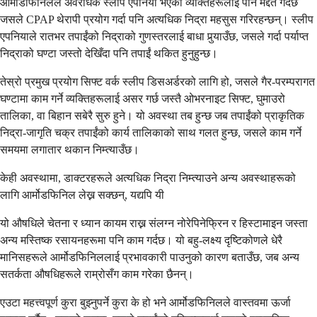
आर्मोडफिनिलले अवरोधक स्लीप एपनिया भएका व्यक्तिहरूलाई पनि मद्दत गर्दछ
जसले CPAP थेरापी प्रयोग गर्दा पनि अत्यधिक निद्रा महसुस गरिरहन्छन्। स्लीप
एपनियाले रातभर तपाईंको निद्राको गुणस्तरलाई बाधा पुर्‍याउँछ, जसले गर्दा पर्याप्त
निद्राको घण्टा जस्तो देखिँदा पनि तपाईं थकित हुनुहुन्छ।
तेस्रो प्रमुख प्रयोग सिफ्ट वर्क स्लीप डिसअर्डरको लागि हो, जसले गैर-परम्परागत
घण्टामा काम गर्ने व्यक्तिहरूलाई असर गर्छ जस्तै ओभरनाइट सिफ्ट, घुमाउरो
तालिका, वा बिहान सबेरै सुरु हुने। यो अवस्था तब हुन्छ जब तपाईंको प्राकृतिक
निद्रा-जागृति चक्र तपाईंको कार्य तालिकाको साथ गलत हुन्छ, जसले काम गर्ने
समयमा लगातार थकान निम्त्याउँछ।
केही अवस्थामा, डाक्टरहरूले अत्यधिक निद्रा निम्त्याउने अन्य अवस्थाहरूको
लागि आर्मोडफिनिल लेख्न सक्छन्, यद्यपि यी
यो औषधिले चेतना र ध्यान कायम राख्न संलग्न नोरेपिनेफ्रिन र हिस्टामाइन जस्ता
अन्य मस्तिष्क रसायनहरूमा पनि काम गर्दछ। यो बहु-लक्ष्य दृष्टिकोणले धेरै
मानिसहरूले आर्मोडफिनिललाई प्रभावकारी पाउनुको कारण बताउँछ, जब अन्य
सतर्कता औषधिहरूले राम्रोसँग काम गरेका छैनन्।
एउटा महत्त्वपूर्ण कुरा बुझ्नुपर्ने कुरा के हो भने आर्मोडफिनिलले वास्तवमा ऊर्जा