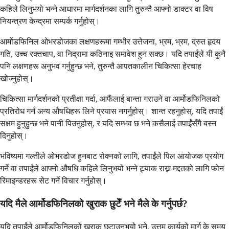
कहिले लिनुभयो भन्ने आधारमा मार्गदर्शनका लागि तुरुन्तै आफ्नो डाक्टर वा विष
नियन्त्रण केन्द्रमा सम्पर्क गर्नुहोस्।
आर्मोडफिनिल ओभरडोजका लक्षणहरूमा गम्भीर उत्तेजना, भ्रम, भ्रम, द्रुत हृदय
गति, उच्च रक्तचाप, वा निद्रामा कठिनाइ समावेश हुन सक्छ। यदि तपाईंले यी कुनै
पनि लक्षणहरू अनुभव गर्नुहुन्छ भने, तुरुन्तै आपतकालीन चिकित्सा हेरचाह
खोज्नुहोस्।
चिकित्सा मार्गदर्शनको प्रतीक्षा गर्दा, आफैंलाई बान्ता गराउने वा आर्मोडफिनिलको
प्रतिरोध गर्न अन्य औषधिहरू लिने प्रयास नगर्नुहोस्। शान्त रहनुहोस्, यदि तपाईं
सक्षम हुनुहुन्छ भने पानी पिउनुहोस्, र यदि सम्भव छ भने कसैलाई तपाईंसँगै बस्न
दिनुहोस्।
भविष्यमा गल्तीले ओभरडोज हुनबाट रोक्नको लागि, तपाईंले पिल आयोजक प्रयोग
गर्ने वा तपाईंले आफ्नो औषधि कहिले लिनुभयो भन्ने ट्र्याक राख्न मद्दतको लागि फोन
रिमाइन्डरहरू सेट गर्ने विचार गर्नुहोस्।
यदि मैले आर्मोडफिनिलको खुराक छुटेँ भने मैले के गर्नुपर्छ?
यदि तपाईंले आर्मोडफिनिलको खुराक छुटाउनुभयो भने, उत्तम कार्यको मार्ग के समय