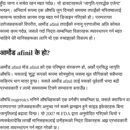
हुँदा जागा र सचेत रहन मद्दत गर्दछ। यो डाक्टरहरूले 'जागृति-प्रवर्द्धक एजेन्ट'
भन्छन् - अनिवार्य रूपमा एक औषधि जुन दिनको समयमा तपाईंको मस्तिष्कलाई
सामान्य सतर्कता कायम राख्न मद्दत गर्न डिजाइन गरिएको हो। परम्परागत
उत्तेजकहरूको विपरीत, आर्मोड afinil तपाईंको स्नायु प्रणालीमा अलि कोमल
रूपमा काम गर्दछ, जसले गर्दा निद्रा-सम्बन्धित विकारहरू व्यवस्थापन गर्न मद्दत
चाहिने धेरै मानिसहरूका लागि यो एक रुचाइएको विकल्प हो।
आर्मोड afinil के हो?
आर्मोड afinil मोड afinil को एक परिष्कृत संस्करण हो, अर्को प्रसिद्ध जागृति
औषधि। यसलाई 'शुद्ध' रूपको रूपमा सोच्नुहोस् जसमा मूल यौगिकको सबैभन्दा
सक्रिय भाग मात्र हुन्छ। यसले आर्मोड afinil लाई यसको पूर्ववर्ती भन्दा बढी
प्रभावकारी र लामो समयसम्म टिक्ने सम्भावना बनाउँछ।
औषधि eugeroics भनिने औषधिहरूको एक वर्गसँग सम्बन्धित छ, जसले क्याफिन वा
परम्परागत उत्तेजकहरूसँग अनुभव गर्न सक्ने झनझन हुने साइड इफेक्टहरू बिना
जागृतिलाई बढावा दिन्छ। यो 2007 मा FDA द्वारा अनुमोदित गरिएको थियो र
त्यसबेलादेखि लाखौं मानिसहरूलाई उनीहरूको निद्रा विकारहरू अझ प्रभावकारी
रूपमा व्यवस्थापन गर्न मद्दत गरेको छ।