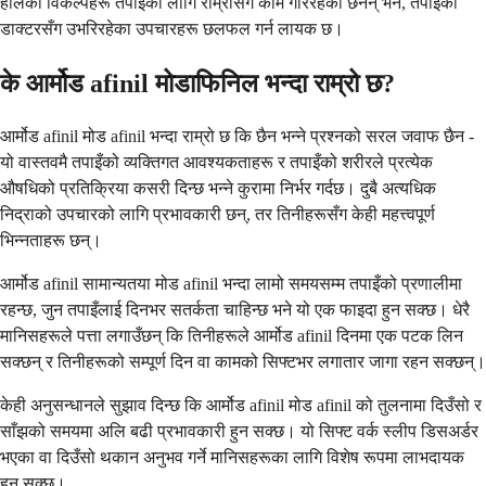
हालका विकल्पहरू तपाईंको लागि राम्रोसँग काम गरिरहेका छैनन् भने, तपाईंको
डाक्टरसँग उभरिरहेका उपचारहरू छलफल गर्न लायक छ।
के आर्मोड afinil मोडाफिनिल भन्दा राम्रो छ?
आर्मोड afinil मोड afinil भन्दा राम्रो छ कि छैन भन्ने प्रश्नको सरल जवाफ छैन -
यो वास्तवमै तपाइँको व्यक्तिगत आवश्यकताहरू र तपाइँको शरीरले प्रत्येक
औषधिको प्रतिक्रिया कसरी दिन्छ भन्ने कुरामा निर्भर गर्दछ। दुबै अत्यधिक
निद्राको उपचारको लागि प्रभावकारी छन्, तर तिनीहरूसँग केही महत्त्वपूर्ण
भिन्नताहरू छन्।
आर्मोड afinil सामान्यतया मोड afinil भन्दा लामो समयसम्म तपाइँको प्रणालीमा
रहन्छ, जुन तपाइँलाई दिनभर सतर्कता चाहिन्छ भने यो एक फाइदा हुन सक्छ। धेरै
मानिसहरूले पत्ता लगाउँछन् कि तिनीहरूले आर्मोड afinil दिनमा एक पटक लिन
सक्छन् र तिनीहरूको सम्पूर्ण दिन वा कामको सिफ्टभर लगातार जागा रहन सक्छन्।
केही अनुसन्धानले सुझाव दिन्छ कि आर्मोड afinil मोड afinil को तुलनामा दिउँसो र
साँझको समयमा अलि बढी प्रभावकारी हुन सक्छ। यो सिफ्ट वर्क स्लीप डिसअर्डर
भएका वा दिउँसो थकान अनुभव गर्ने मानिसहरूका लागि विशेष रूपमा लाभदायक
हुन सक्छ।