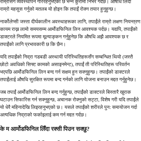
राम्रोसँग व्यवस्थापन गरिरहनुभएको छ भन्ने कुरामा निर्भर गर्दछ। औषधि लिँदा
राम्रो महसुस गर्नुको मतलब यो होइन कि तपाईं रोक्न तयार हुनुहुन्छ।
नार्कोलेप्सी जस्ता दीर्घकालीन अवस्थाहरूका लागि, तपाईंले राम्रो लक्षण नियन्त्रण
कायम राख्न लामो समयसम्म आर्मोडफिनिल लिन आवश्यक पर्दछ। यद्यपि, तपाईंको
डाक्टरले नियमित रूपमा मूल्याङ्कन गर्नुहुनेछ कि औषधि अझै आवश्यक छ र
तपाईंको लागि प्रभावकारी छ कि छैन।
यदि तपाईंको निद्रा गडबडी अस्थायी परिस्थितिहरूसँग सम्बन्धित थियो (जस्तै
छोटो अवधिको सिफ्ट कामको असाइनमेन्ट), तपाईं ती परिस्थितिहरू परिवर्तन
भएपछि आर्मोडफिनिल लिन बन्द गर्न सक्षम हुन सक्नुहुन्छ। तपाईंको डाक्टरले
तपाईंलाई औषधि सुरक्षित रूपमा बन्द गर्नको लागि योजना बनाउन मद्दत गर्नुहुनेछ।
जब तपाईं आर्मोडफिनिल लिन बन्द गर्नुहुन्छ, तपाईंको डाक्टरले बिस्तारै खुराक
घटाउन सिफारिस गर्न सक्नुहुन्छ, अचानक रोक्नुको सट्टा, विशेष गरी यदि तपाईंले
यो धेरै महिनादेखि लिइरहनुभएको छ। यसले तपाईंको शरीरले पुन: समायोजन गर्दा
अत्यधिक निद्राको फर्काइलाई कम गर्न मद्दत गर्दछ।
के म आर्मोडफिनिल लिँदा रक्सी पिउन सक्छु?