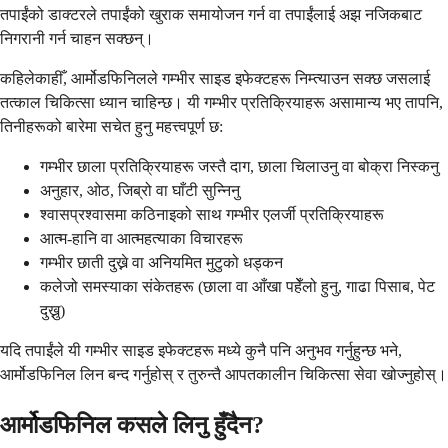
तपाईंको डाक्टरले तपाईंको खुराक समायोजन गर्न वा तपाईंलाई अझ नजिकबाट
निगरानी गर्न चाहन सक्छन्।
कहिलेकाहीँ, आर्मोडफिनिलले गम्भीर साइड इफेक्टहरू निम्त्याउन सक्छ जसलाई
तत्काल चिकित्सा ध्यान चाहिन्छ। यी गम्भीर प्रतिक्रियाहरू असामान्य भए तापनि,
तिनीहरूको बारेमा सचेत हुनु महत्त्वपूर्ण छ:
गम्भीर छाला प्रतिक्रियाहरू जस्तै दाग, छाला चिलाउनु वा बोक्रा निस्कनु
अनुहार, ओठ, जिब्रो वा घाँटी सुन्निनु
श्वासप्रश्वासमा कठिनाइको साथ गम्भीर एलर्जी प्रतिक्रियाहरू
आत्म-हानि वा आत्महत्याका विचारहरू
गम्भीर छाती दुख्ने वा अनियमित मुटुको धड्कन
कलेजो समस्याका संकेतहरू (छाला वा आँखा पहेँलो हुनु, गाढा पिसाब, पेट
दुख्नु)
यदि तपाईंले यी गम्भीर साइड इफेक्टहरू मध्ये कुनै पनि अनुभव गर्नुहुन्छ भने,
आर्मोडफिनिल लिन बन्द गर्नुहोस् र तुरुन्तै आपतकालीन चिकित्सा सेवा खोज्नुहोस्।
आर्मोडफिनिल कसले लिनु हुँदैन?