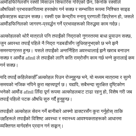
आर्मोडफिनिलसँग रक्सी मिसाउन सिफारिस गरिएको छैन, किनकि रक्सीले
औषधिको प्रभावकारितामा हस्तक्षेप गर्न सक्छ र सम्भावित रूपमा निश्चित साइड
इफेक्टहरू बढाउन सक्छ। रक्सी एक केन्द्रीय स्नायु प्रणाली डिप्रेसन हो, जसले
आर्मोडफिनिलको जागरण-प्रवर्द्धन गर्ने प्रभावहरूको विरुद्धमा काम गर्दछ।
अल्कोहलको थोरै मात्राले पनि तपाईंको निद्राको गुणस्तरमा बाधा पुर्‍याउन सक्छ,
जुन अवस्था तपाईं पहिले नै निद्रा गडबडीसँग जुधिरहनुभएको छ भने झनै
समस्याग्रस्त हुन्छ। यसले तपाईंको अन्तर्निहित अवस्थालाई झनै खराब बनाउन
सक्छ र आर्मोड afinil ले तपाईंको लागि कति राम्रोसँग काम गर्छ भन्ने कुरालाई कम
गर्न सक्छ।
यदि तपाईं कहिलेकाहीँ अल्कोहल पिउन रोज्नुहुन्छ भने, यो मध्यम मात्रामा र सुत्ने
समयको नजिक नपिने कुरा महत्त्वपूर्ण छ। यद्यपि, सबैभन्दा सुरक्षित दृष्टिकोण
भनेको आर्मोड afinil लिँदा पूर्ण रूपमा अल्कोहलबाट टाढा रहनु हो, विशेष गरी जब
तपाईं पहिलो पटक औषधि सुरु गर्दै हुनुहुन्छ।
तपाईंको अल्कोहल सेवन गर्ने बानीबारे आफ्नो डाक्टरसँग कुरा गर्नुहोस् ताकि
उहाँहरूले तपाईंको विशिष्ट अवस्था र स्वास्थ्य आवश्यकताहरूको आधारमा
व्यक्तिगत मार्गदर्शन प्रदान गर्न सकून्।