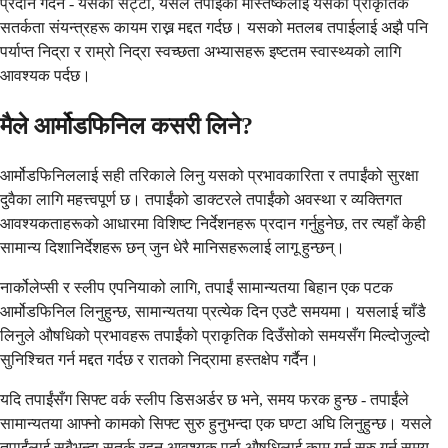
प्रदान गर्दैन - यसको सट्टा, यसले तपाईंको मस्तिष्कलाई यसको प्राकृतिक
सतर्कता संयन्त्रहरू कायम राख्न मद्दत गर्दछ। यसको मतलब तपाईलाई अझै पनि
पर्याप्त निद्रा र राम्रो निद्रा स्वच्छता अभ्यासहरू इष्टतम स्वास्थ्यको लागि
आवश्यक पर्दछ।
मैले आर्मोडफिनिल कसरी लिने?
आर्मोडफिनिललाई सही तरिकाले लिनु यसको प्रभावकारिता र तपाईंको सुरक्षा
दुवैका लागि महत्त्वपूर्ण छ। तपाईंको डाक्टरले तपाईंको अवस्था र व्यक्तिगत
आवश्यकताहरूको आधारमा विशिष्ट निर्देशनहरू प्रदान गर्नुहुनेछ, तर त्यहाँ केही
सामान्य दिशानिर्देशहरू छन् जुन धेरै मानिसहरूलाई लागू हुन्छन्।
नार्कोलेप्सी र स्लीप एपनियाको लागि, तपाईं सामान्यतया बिहान एक पटक
आर्मोडफिनिल लिनुहुन्छ, सामान्यतया प्रत्येक दिन एउटै समयमा। यसलाई चाँडै
लिनुले औषधिको प्रभावहरू तपाईंको प्राकृतिक दिउँसोको समयसँग मिल्दोजुल्दो
सुनिश्चित गर्न मद्दत गर्दछ र रातको निद्रामा हस्तक्षेप गर्दैन।
यदि तपाईंसँग सिफ्ट वर्क स्लीप डिसअर्डर छ भने, समय फरक हुन्छ - तपाईंले
सामान्यतया आफ्नो कामको सिफ्ट सुरु हुनुभन्दा एक घण्टा अघि लिनुहुन्छ। यसले
तपाईंलाई सबैभन्दा सतर्क रहन आवश्यक पर्दा औषधिलाई काम गर्न सुरु गर्न समय