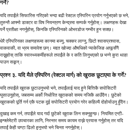
गर्ने?
यदि तपाईंले सिफारिस गरिएको भन्दा बढी रेक्टल एस्पिरिन प्रयोग गर्नुभएको छ भने,
तुरुन्तै आफ्नो डाक्टर वा विष नियन्त्रण केन्द्रमा सम्पर्क गर्नुहोस्। लक्षणहरू देखा
पर्ने प्रतीक्षा नगर्नुहोस्, किनकि एस्पिरिनको ओभरडोज गम्भीर हुन सक्छ।
धेरै एस्पिरिनका लक्षणहरूमा कानमा बज्नु, चक्कर लाग्नु, छिटो श्वासप्रश्वास,
वाकवाकी, वा भ्रम समावेश छन्। मद्दत खोज्दा औषधिको प्याकेजिङ आफूसँगै
राख्नुहोस् ताकि स्वास्थ्यकर्मीहरूले तपाईंले के र कति लिनुभएको छ भन्ने कुरा थाहा
पाउन सकून्।
प्रश्न ३. यदि मैले एस्पिरिन (रेक्टल मार्ग) को खुराक छुटाएमा के गर्ने?
यदि तपाईंले खुराक छुटाउनुभयो भने, तपाईंलाई याद हुने बित्तिकै सपोसिटरी
घुसाउनुहोस्, जबसम्म अर्को निर्धारित खुराकको समय नजिकै आउँदैन। छुटेको
खुराकको पूर्ति गर्न एकै पटक दुई सपोसिटरी प्रयोग गरेर कहिल्यै दोहोर्याउनु हुँदैन।
दुखाइ कम गर्न, तपाईंले याद गर्दा छुटेको खुराक लिन सक्नुहुन्छ। नियमित एन्टी-
इन्फ्लेमेटरी उपचारका लागि, निरन्तर समय कायम राख्ने प्रयास गर्नुहोस् तर यदि
तपाईं केही घण्टा ढिलो हुनुभयो भने चिन्ता नगर्नुहोस्।