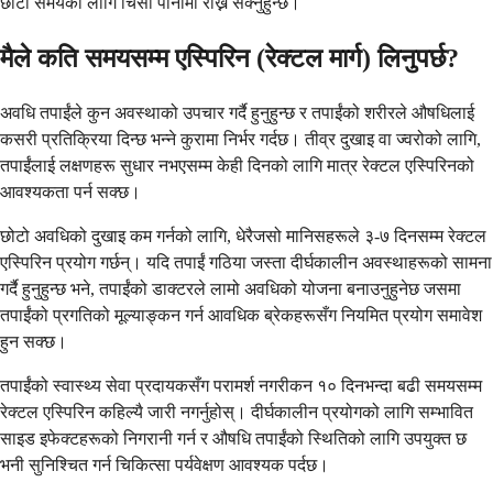
छोटो समयको लागि चिसो पानीमा राख्न सक्नुहुन्छ।
मैले कति समयसम्म एस्पिरिन (रेक्टल मार्ग) लिनुपर्छ?
अवधि तपाईंले कुन अवस्थाको उपचार गर्दै हुनुहुन्छ र तपाईंको शरीरले औषधिलाई
कसरी प्रतिक्रिया दिन्छ भन्ने कुरामा निर्भर गर्दछ। तीव्र दुखाइ वा ज्वरोको लागि,
तपाईंलाई लक्षणहरू सुधार नभएसम्म केही दिनको लागि मात्र रेक्टल एस्पिरिनको
आवश्यकता पर्न सक्छ।
छोटो अवधिको दुखाइ कम गर्नको लागि, धेरैजसो मानिसहरूले ३-७ दिनसम्म रेक्टल
एस्पिरिन प्रयोग गर्छन्। यदि तपाईं गठिया जस्ता दीर्घकालीन अवस्थाहरूको सामना
गर्दै हुनुहुन्छ भने, तपाईंको डाक्टरले लामो अवधिको योजना बनाउनुहुनेछ जसमा
तपाईंको प्रगतिको मूल्याङ्कन गर्न आवधिक ब्रेकहरूसँग नियमित प्रयोग समावेश
हुन सक्छ।
तपाईंको स्वास्थ्य सेवा प्रदायकसँग परामर्श नगरीकन १० दिनभन्दा बढी समयसम्म
रेक्टल एस्पिरिन कहिल्यै जारी नगर्नुहोस्। दीर्घकालीन प्रयोगको लागि सम्भावित
साइड इफेक्टहरूको निगरानी गर्न र औषधि तपाईंको स्थितिको लागि उपयुक्त छ
भनी सुनिश्चित गर्न चिकित्सा पर्यवेक्षण आवश्यक पर्दछ।