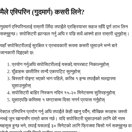
मैले एस्पिरिन (गुदमार्ग) कसरी लिने?
गुदमार्ग एस्पिरिनलाई राम्ररी लिँदा तपाईंले प्रक्रियाभर सहज रहँदै पूर्ण लाभ लिन
सक्नुहुन्छ। सपोसिटरी ह्यान्डल गर्नु अघि र पछि सधैं आफ्नो हात राम्ररी धुनुहोस्।
यहाँ सपोसिटरीलाई सुरक्षित र प्रभावकारी रूपमा कसरी घुसाउने भन्ने बारे
जानकारी दिइएको छ:
प्रयोग गर्नुअघि सपोसिटरीलाई यसको र्‍यापरबाट निकाल्नुहोस्
घुँडाहरू छातीतिर तान्दै एकापट्टि सुत्नुहोस्
बिस्तारै पोइन्ट भएको भाग पहिले, करिब १ इन्च तपाईंको मलद्वारमा
घुसाउनुहोस्
सपोसिटरी बाहिर निस्कन नदिन १५-२० मिनेटसम्म सुतिरहनुहोस्
घुसाएपछि कम्तिमा १ घण्टासम्म दिसा नगर्न प्रयास गर्नुहोस्
रेक्टल एस्पिरिन प्रयोग गर्नु अघि तपाईंले केही खानु पर्दैन, मौखिक रूपहरू जस्तो
नभई जुन खानासँग राम्रो काम गर्छ। यदि सपोसिटरी घुसाउनको लागि धेरै नरम
महसुस हुन्छ भने, तपाईं यसलाई ३० मिनेटको लागि फ्रिजमा चिसो गर्न सक्नुहुन्छ वा