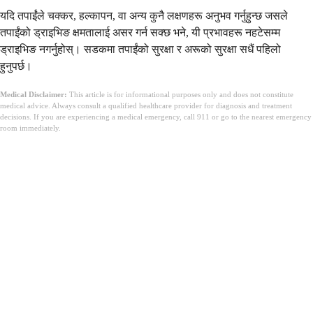
यदि तपाईंले चक्कर, हल्कापन, वा अन्य कुनै लक्षणहरू अनुभव गर्नुहुन्छ जसले
तपाईंको ड्राइभिङ क्षमतालाई असर गर्न सक्छ भने, यी प्रभावहरू नहटेसम्म
ड्राइभिङ नगर्नुहोस्। सडकमा तपाईंको सुरक्षा र अरूको सुरक्षा सधैं पहिलो
हुनुपर्छ।
Medical Disclaimer:
This article is for informational purposes only and does not constitute
medical advice. Always consult a qualified healthcare provider for diagnosis and treatment
decisions. If you are experiencing a medical emergency, call 911 or go to the nearest emergency
room immediately.