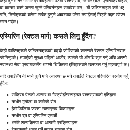
केही दुर्लभ तर गम्भीर प्रभावहरूमा पेटमा रक्तस्राव, गम्भीर छाला प्रतिक्रियाहरू,
वा कानमा बज्ने जस्ता सुन्ने परिवर्तनहरू समावेश छन्। यी जटिलताहरू कमै भए
पनि, तिनीहरूको बारेमा सचेत हुनुले आवश्यक परेमा तपाईंलाई छिट्टै मद्दत खोज्न
मद्दत गर्दछ।
एस्पिरिन (रेक्टल मार्ग) कसले लिनु हुँदैन?
केही व्यक्तिहरूले जटिलताहरूको बढ्दो जोखिमको कारणले रेक्टल एस्पिरिनबाट
जोगिनुपर्छ। तपाईंको सुरक्षा पहिलो आउँछ, त्यसैले यो औषधि सुरु गर्नु अघि आफ्नो
स्वास्थ्य सेवा प्रदायकसँग आफ्नो चिकित्सा इतिहासबारे छलफल गर्नु महत्त्वपूर्ण छ।
यदि तपाईंसँग यी मध्ये कुनै पनि अवस्था छ भने तपाईंले रेक्टल एस्पिरिन प्रयोग गर्नु
हुँदैन:
सक्रिय पेटको अल्सर वा गैस्ट्रोइंटेस्टाइनल रक्तस्रावको इतिहास
गम्भीर मृगौला वा कलेजो रोग
हेमोफिलिया जस्ता रक्तस्राव विकारहरू
गम्भीर दम वा एस्पिरिन एलर्जी
भर्खरै शल्यक्रिया वा आगामी प्रक्रियाहरू
रेक्टमलाई असर गर्ने सूजन आन्द्रा रोग