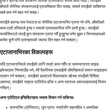
हुन्छ र ब्रान्ड-नाम संस्करण जत्तिकै प्रभावकारी रूपमा काम गर्दछ। तपाइँको
बीमाले जेनेरिक संस्करणलाई प्राथमिकता दिन सक्छ, जसले तपाइँको व्यक्तिगत
खर्च कम गर्न मद्दत गर्न सक्छ।
तपाईंले ब्रान्ड-नाम रेयाटाज वा जेनेरिक एटाजानाभिर प्राप्त गरे पनि, औषधिको
काम एउटै तरिकाले हुन्छ र यसको प्रभावकारिता पनि उस्तै हुन्छ। तपाईंको
फार्मासिस्टले तपाईं कुन संस्करण प्राप्त गर्दै हुनुहुन्छ भनेर बुझ्न र भिन्नताहरूको
बारेमा कुनै पनि प्रश्नहरूको जवाफ दिन मद्दत गर्न सक्छन्।
एटाजानाभिरका विकल्पहरू
यदि एटाजानाभिरले तपाईंको लागि राम्रो काम गर्दैन वा समस्याग्रस्त साइड
इफेक्टहरू निम्त्याउँछ भने, धेरै वैकल्पिक एचआईभी औषधिहरूले समान फाइदाहरू
प्रदान गर्न सक्छन्। तपाईंको डाक्टरले विकल्पहरू खोज्दा तपाईंको विशिष्ट
अवस्था, तपाईंको भाइरल प्रतिरोध ढाँचा र अन्य स्वास्थ्य अवस्थाहरूलाई विचार
गर्नेछन्।
अन्य प्रोटिएज इन्हिबिटरहरू जसमा विचार गर्न सकिन्छ:
दारुनाभिर (प्रेजिस्टा), जुन प्रायः राम्रोसँग सहनशील र अत्यधिक