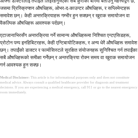
आफ्नो डाक्टरलाई तपाईंले लिइरहनुभएको सबै कुराको बारेमा बताउनु महत्त्वपूर्ण छ,
जसमा प्रिस्क्रिप्शन औषधिहरू, ओभर-द-काउन्टर औषधिहरू, र सप्लिमेन्टहरू
समावेश छन्। केही अन्तरक्रियाहरू गम्भीर हुन सक्छन् र खुराक समायोजन वा
वैकल्पिक औषधिहरू आवश्यक पर्दछन्।
एटाजानाभिरसँग अन्तरक्रिया गर्ने सामान्य औषधिहरूमा निश्चित एन्टएसिडहरू,
प्रोटोन पम्प इनहिबिटरहरू, केही एन्टिबायोटिकहरू, र अन्य धेरै औषधिहरू समावेश
छन्। तपाईंको डाक्टर र फार्मासिस्टले सुरक्षित संयोजनहरू सुनिश्चित गर्न तपाईंका
सबै औषधिहरूको समीक्षा गर्नेछन् र अन्तरक्रिया रोक्न समय वा खुराक समायोजन
गर्न आवश्यक हुन सक्छ।
Medical Disclaimer:
This article is for informational purposes only and does not constitute
medical advice. Always consult a qualified healthcare provider for diagnosis and treatment
decisions. If you are experiencing a medical emergency, call 911 or go to the nearest emergency
room immediately.