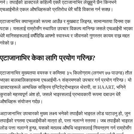
गर्न। तपाईंको डाक्टरले कहिल्यै एक्लै एटाजानाभिर लेख्नुहुने छैन किनभने
एचआईभीले एकल औषधिहरूको प्रतिरोध धेरै चाँडै विकास गर्न सक्छ।
एटाजानाभिर क्याप्सुलको रूपमा आउँछ र मुखबाट लिइन्छ, सामान्यतया दिनमा एक
पटक। यसलाई राम्रोसँग स्थापित उपचार विकल्प मानिन्छ जसले एचआईभी भएका
धेरै मानिसहरूलाई वर्षौंदेखि आफ्नो स्वास्थ्य र जीवनको गुणस्तर कायम राख्न मद्दत
गरेको छ।
एटाजानाभिर केका लागि प्रयोग गरिन्छ?
एटाजानाभिर मुख्यतया वयस्क र कम्तिमा ३५ किलोग्राम (लगभग ७७ पाउन्ड) तौल
भएका बालबालिकाहरूमा एचआईभी-१ संक्रमणको उपचार गर्न प्रयोग गरिन्छ। यो
डाक्टरहरूले अत्यधिक सक्रिय एन्टिरेट्रोभाइरल थेरापी, वा HAART, भनिने
कुराको महत्त्वपूर्ण अंश हो, जसले भाइरसलाई प्रभावकारी रूपमा दबाउन धेरै
औषधिहरू संयोजन गर्दछ।
अटाजानाभिर उपचारको मुख्य लक्ष्य भनेको तपाईंको भाइरल लोड घटाउनु हो, जुन
तपाईंको रगतमा एचआईभीको मात्रा हो, पत्ता नलाग्ने स्तरमा। जब तपाईंको भाइरल
लोड पत्ता नलाग्ने हुन्छ, यसको मतलब औषधि भाइरसलाई नियन्त्रण गर्न राम्रोसँग