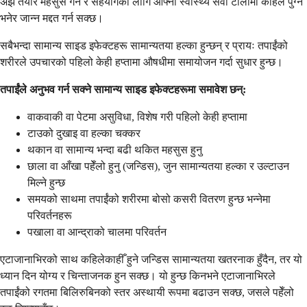
अझ तयार महसुस गर्न र सहयोगको लागि आफ्नो स्वास्थ्य सेवा टोलीमा कहिले पुग्ने
भनेर जान्न मद्दत गर्न सक्छ।
सबैभन्दा सामान्य साइड इफेक्टहरू सामान्यतया हल्का हुन्छन् र प्रायः तपाईंको
शरीरले उपचारको पहिलो केही हप्तामा औषधीमा समायोजन गर्दा सुधार हुन्छ।
तपाईंले अनुभव गर्न सक्ने सामान्य साइड इफेक्टहरूमा समावेश छन्:
वाकवाकी वा पेटमा असुविधा, विशेष गरी पहिलो केही हप्तामा
टाउको दुखाइ वा हल्का चक्कर
थकान वा सामान्य भन्दा बढी थकित महसुस हुनु
छाला वा आँखा पहेँलो हुनु (जन्डिस), जुन सामान्यतया हल्का र उल्टाउन
मिल्ने हुन्छ
समयको साथमा तपाईंको शरीरमा बोसो कसरी वितरण हुन्छ भन्नेमा
परिवर्तनहरू
पखाला वा आन्द्राको चालमा परिवर्तन
एटाजानाभिरको साथ कहिलेकाहीँ हुने जन्डिस सामान्यतया खतरनाक हुँदैन, तर यो
ध्यान दिन योग्य र चिन्ताजनक हुन सक्छ। यो हुन्छ किनभने एटाजानाभिरले
तपाईंको रगतमा बिलिरुबिनको स्तर अस्थायी रूपमा बढाउन सक्छ, जसले पहेँलो