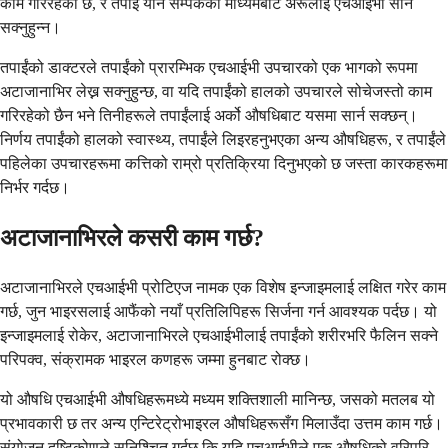
काम गरिरहेको छ, र तपाईं यौन सम्पर्कको माध्यमबाट अरूलाई एचआईभी सार्न
सक्नुहुन्न।
तपाईंको डाक्टरले तपाईंको प्रारम्भिक एचआईभी उपचारको एक भागको रूपमा
अटाजानाभिर लेख्न सक्नुहुन्छ, वा यदि तपाईंको हालको उपचारले सोचेजस्तो काम
गरिरहेको छैन भने तिनीहरूले तपाईंलाई अर्को औषधिबाट यसमा सार्न सक्छन्।
निर्णय तपाईंको हालको स्वास्थ्य, तपाईंले लिइरहनुभएका अन्य औषधिहरू, र तपाईंले
पहिलेका उपचारहरूमा कत्तिको राम्रो प्रतिक्रिया दिनुभएको छ जस्ता कारकहरूमा
निर्भर गर्दछ।
अटाजानाभिरले कसरी काम गर्छ?
अटाजानाभिरले एचआईभी प्रोटिएज नामक एक विशेष इन्जाइमलाई लक्षित गरेर काम
गर्छ, जुन भाइरसलाई आफैंको नयाँ प्रतिलिपिहरू सिर्जना गर्न आवश्यक पर्दछ। यो
इन्जाइमलाई रोकेर, अटाजानाभिरले एचआईभीलाई तपाईंको शरीरभरि फैलिन सक्ने
परिपक्व, संक्रामक भाइरल कणहरू जम्मा हुनबाट रोक्छ।
यो औषधि एचआईभी औषधिहरूमध्ये मध्यम शक्तिशाली मानिन्छ, जसको मतलब यो
प्रभावकारी छ तर अन्य एन्टिरेट्रोभाइरल औषधिहरूसँग मिलाउँदा उत्तम काम गर्छ।
संयोजन दृष्टिकोणले सुनिश्चित गर्दछ कि यदि एचआईभीले एक औषधिको वरिपरि