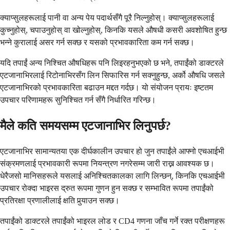
क्याप्सुलहरूलाई पानी वा अन्य पेय पदार्थसँगै पूरै निल्नुहोस्। क्याप्सुलहरूलाई
कुच्नुहोस्, चपाउनुहोस् वा खोल्नुहोस्, किनकि यसले औषधी कसरी अवशोषित हुन्छ
भन्ने कुरालाई असर गर्न सक्छ र यसको प्रभावकारिता कम गर्न सक्छ।
यदि तपाईं अन्य निश्चित औषधिहरू पनि लिइरहनुभएको छ भने, तपाईंको डाक्टरले
एटजानाभिरलाई रिटोनाभिरसँग लिन सिफारिस गर्न सक्नुहुन्छ, अर्को औषधि जसले
एटजानाभिरको प्रभावकारिता बढाउन मद्दत गर्दछ। यो संयोजन प्रायः इष्टतम
उपचार परिणामहरू सुनिश्चित गर्न सँगै निर्धारित गरिन्छ।
मैले कति समयसम्म एटजानाभिर लिनुपर्छ?
एटजानाभिर सामान्यतया एक दीर्घकालीन उपचार हो जुन तपाईंले आफ्नो एचआईभी
संक्रमणलाई प्रभावकारी रूपमा नियन्त्रण नगरेसम्म जारी राख्न आवश्यक छ।
धेरैजसो मानिसहरूले यसलाई अनिश्चितकालका लागि लिन्छन्, किनकि एचआईभी
उपचार रोक्दा भाइरस द्रुत रूपमा गुणन हुन सक्छ र सम्भावित रूपमा तपाईंको
प्रतिरक्षा प्रणालीलाई क्षति पुर्‍याउन सक्छ।
तपाईंको डाक्टरले तपाईंको भाइरल लोड र CD4 गणना जाँच गर्ने रक्त परीक्षणहरू