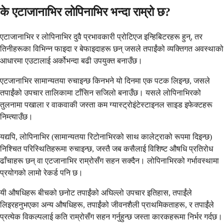
के एटाजानाभिर लोपिनाभिर भन्दा राम्रो छ?
एटाजानाभिर र लोपिनाभिर दुवै प्रभावकारी प्रोटिएज इन्हिबिटरहरू हुन्, तर
तिनीहरूका विभिन्न फाइदा र बेफाइदाहरू छन् जसले तपाईंको व्यक्तिगत अवस्थाको
आधारमा एउटालाई अर्कोभन्दा बढी उपयुक्त बनाउँछ।
एटजानाभिर सामान्यतया रुचाइन्छ किनभने यो दिनमा एक पटक लिइन्छ, जसले
तपाईंको उपचार तालिकामा टाँसिन सजिलो बनाउँछ। यसले लोपिनाभिरको
तुलनामा पखाला र वाकवाकी जस्ता कम ग्यास्ट्रोइंटेस्टाइनल साइड इफेक्टहरू
निम्त्याउँछ।
यद्यपि, लोपिनाभिर (सामान्यतया रिटोनाभिरको साथ कालेट्राको रूपमा दिइन्छ)
निश्चित परिस्थितिहरूमा रुचाइन्छ, जस्तै जब कसैलाई विशिष्ट औषधि प्रतिरोध
ढाँचाहरू छन् वा एटजानाभिर राम्रोसँग सहन सक्दैन। लोपिनाभिरको गर्भावस्थामा
प्रयोगको लामो रेकर्ड पनि छ।
यी औषधिहरू बीचको छनोट तपाईंको अघिल्लो उपचार इतिहास, तपाईंले
लिइरहनुभएका अन्य औषधिहरू, तपाईंको जीवनशैली प्राथमिकताहरू, र तपाईंले
प्रत्येक विकल्पलाई कति राम्रोसँग सहन गर्नुहुन्छ जस्ता कारकहरूमा निर्भर गर्दछ।