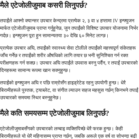
मैले एटेजोलीजुमाब कसरी लिनुपर्छ?
तपाईंले आफ्नो क्यान्सर उपचार केन्द्रमा प्रत्येक २, ३ वा ४ हप्तामा IV इन्फ्युजन
मार्फत एटेजोलीजुमाब प्राप्त गर्नुहुनेछ, जुन तपाईंको विशिष्ट उपचार योजनामा निर्भर
गर्दछ। इन्फ्युजन पूरा हुन सामान्यतया ३० देखि ६० मिनेट लाग्छ।
प्रत्येक उपचार अघि, तपाईंको स्वास्थ्य सेवा टोलीले तपाईंको महत्त्वपूर्ण संकेतहरू
जाँच गर्नेछ र तपाईंको शरीर औषधिको लागि तयार छ भनी सुनिश्चित गर्न रक्त
परीक्षणहरू गर्न सक्छ। उपचार अघि तपाईंले उपवास बस्नु पर्दैन, र तपाईं उपचारको
दिनहरूमा सामान्य रूपमा खान सक्नुहुन्छ।
तपाईंको इन्फ्युजन अघि र पछि राम्रोसँग हाइड्रेटेड रहनु उपयोगी हुन्छ। धेरै
बिरामीहरूले पुस्तक, ट्याब्लेट, वा संगीत ल्याउन सहज महसुस गर्छन् किनभने तपाईं
उपचारको समयमा स्थिर बस्नुहुनेछ।
मैले कति समयसम्म एटेजोलीजुमाब लिनुपर्छ?
एटेजोलीजुमाबसँगको उपचारको लम्बाइ व्यक्तिपिच्छे धेरै फरक हुन्छ। केही
बिरामीहरूले यो धेरै महिनासम्म प्राप्त गर्छन्, जबकि अरूले एक वर्ष वा सोभन्दा बढी