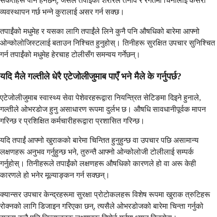
संकेतहरू पनि हेर्नेछन्, जसले तपाईंको शरीरले तनाव र रगतमा चिनीलाई कसरी
व्यवस्थापन गर्छ भन्ने कुरालाई असर गर्न सक्छ।
तपाईंको मधुमेह र यसका लागि तपाईंले लिने कुनै पनि औषधिको बारेमा आफ्नो
ओन्कोलोजिस्टलाई बताउन निश्चित हुनुहोस्। तिनीहरू सुरक्षित उपचार सुनिश्चित
गर्न तपाईंको मधुमेह हेरचाह टोलीसँग समन्वय गर्नेछन्।
यदि मैले गल्तीले धेरै एटेजोलीजुमाब पाएँ भने मैले के गर्नुपर्छ?
एटेजोलीजुमाब स्वास्थ्य सेवा पेशेवरहरूद्वारा नियन्त्रित सेटिङमा दिइने हुनाले,
गल्तीले ओभरडोज हुनु असाधारण रूपमा दुर्लभ छ। औषधि सावधानीपूर्वक मापन
गरिन्छ र प्रशिक्षित कर्मचारीहरूद्वारा प्रशासित गरिन्छ।
यदि तपाईं आफ्नो खुराकको बारेमा चिन्तित हुनुहुन्छ वा उपचार पछि असामान्य
लक्षणहरू अनुभव गर्नुहुन्छ भने, तुरुन्तै आफ्नो ओन्कोलोजी टोलीलाई सम्पर्क
गर्नुहोस्। तिनीहरूले तपाईंको लक्षणहरू औषधिको कारणले हो वा अरू केही
कारणले हो भनेर मूल्याङ्कन गर्न सक्छन्।
क्यान्सर उपचार केन्द्रहरूमा सुरक्षा प्रोटोकलहरू विशेष रूपमा खुराक त्रुटिहरू
रोक्नको लागि डिजाइन गरिएका छन्, त्यसैले ओभरडोजको बारेमा चिन्ता गर्नुको