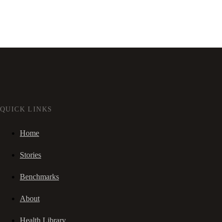
QUICK LINKS
Home
Stories
Benchmarks
About
Health Library