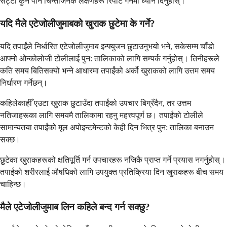
सट्टा कुनै पनि चिन्ताजनक लक्षणहरू रिपोर्ट गर्नमा ध्यान दिनुहोस्।
यदि मैले एटेजोलीजुमाबको खुराक छुटेमा के गर्ने?
यदि तपाईंले निर्धारित एटेजोलीजुमाब इन्फ्युजन छुटाउनुभयो भने, सकेसम्म चाँडो
आफ्नो ओन्कोलोजी टोलीलाई पुन: तालिकाको लागि सम्पर्क गर्नुहोस्। तिनीहरूले
कति समय बितिसक्यो भन्ने आधारमा तपाईंको अर्को खुराकको लागि उत्तम समय
निर्धारण गर्नेछन्।
कहिलेकाहीँ एउटा खुराक छुटाउँदा तपाईंको उपचार बिग्रँदैन, तर उत्तम
नतिजाहरूका लागि समयमै तालिकामा रहनु महत्त्वपूर्ण छ। तपाईंको टोलीले
सामान्यतया तपाईंको मूल अपोइन्टमेन्टको केही दिन भित्र पुन: तालिका बनाउन
सक्छ।
छुटेका खुराकहरूको क्षतिपूर्ति गर्न उपचारहरू नजिकै प्राप्त गर्ने प्रयास नगर्नुहोस्।
तपाईंको शरीरलाई औषधिको लागि उपयुक्त प्रतिक्रिया दिन खुराकहरू बीच समय
चाहिन्छ।
मैले एटेजोलीजुमाब लिन कहिले बन्द गर्न सक्छु?