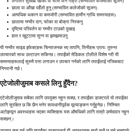
लगातार सुख्खा खोकी वा सास फेर्न गाह्रो (सम्भावित फोक्सोको सूजन)
छाला वा आँखा पहेँलो हुनु (सम्भावित कलेजोको सूजन)
अत्यधिक थकान वा कमजोरी (सम्भावित हार्मोन ग्रंथि समस्याहरू)
छालामा गम्भीर दाग, फोका वा बोक्रा निस्कनु
दृष्टिमा परिवर्तन वा गम्भीर टाउको दुखाइ
हात र खुट्टामा सुन्न वा झमझमाउनु
यी गम्भीर साइड इफेक्टहरू चिन्ताजनक भए तापनि, तिनीहरू प्रायः तुरुन्त
उपचारको साथ उल्टाउन सकिन्छ। तपाईंको मेडिकल टोलीले विशेष गरी यी
समस्याहरूलाई सुरुमै पत्ता लगाउन र उपचार गर्नको लागि तपाईंलाई नजिकबाट
निगरानी गर्छ।
एटेजोलीजुमाब कसले लिनु हुँदैन?
एटेजोलीजुमाब सबैका लागि उपयुक्त नहुन सक्छ, र तपाईंका डाक्टरले यो तपाईंका
लागि सुरक्षित छ कि छैन भनेर सावधानीपूर्वक मूल्याङ्कन गर्नुहुनेछ। निश्चित
अटोइम्यून अवस्थाहरू भएका व्यक्तिहरू यस औषधिको लागि राम्रो उम्मेदवार नहुन
सक्छन्।
उपचार सुरु गर्नु अघि तपाईंका डाक्टरलाई यी अवस्थाहरू मध्ये कुनै छ भने भन्नुपर्छ: