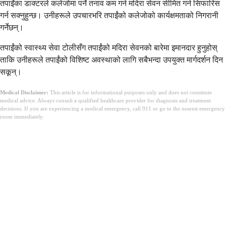
तपाईंका डाक्टरले कलेजोमा पर्ने तनाव कम गर्न मदिरा सेवन सीमित गर्न सिफारिस
गर्न सक्नुहुन्छ। उनीहरूले उपचारभरि तपाईंको कलेजोको कार्यक्षमताको निगरानी
गर्नेछन्।
तपाईंको स्वास्थ्य सेवा टोलीसँग तपाईंको मदिरा सेवनको बारेमा इमानदार हुनुहोस्
ताकि उनीहरूले तपाईंको विशिष्ट अवस्थाको लागि सबैभन्दा उपयुक्त मार्गदर्शन दिन
सकून्।
Medical Disclaimer:
This article is for informational purposes only and does not constitute
medical advice. Always consult a qualified healthcare provider for diagnosis and treatment
decisions. If you are experiencing a medical emergency, call 911 or go to the nearest emergency
room immediately.