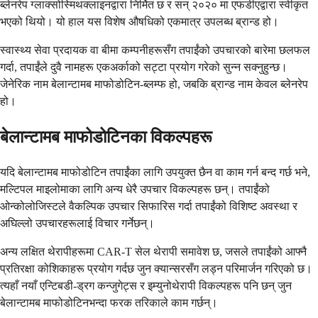
ब्लेनरेप ग्लाक्सोस्मिथक्लाइनद्वारा निर्मित छ र सन् २०२० मा एफडीएद्वारा स्वीकृत
भएको थियो। यो हाल यस विशेष औषधिको एकमात्र उपलब्ध ब्रान्ड हो।
स्वास्थ्य सेवा प्रदायक वा बीमा कम्पनीहरूसँग तपाईंको उपचारको बारेमा छलफल
गर्दा, तपाईंले दुवै नामहरू एकअर्काको सट्टा प्रयोग गरेको सुन्न सक्नुहुन्छ।
जेनेरिक नाम बेलान्टामब माफोडोटिन-ब्लम्फ हो, जबकि ब्रान्ड नाम केवल ब्लेनरेप
हो।
बेलान्टामब माफोडोटिनका विकल्पहरू
यदि बेलान्टामब माफोडोटिन तपाईंका लागि उपयुक्त छैन वा काम गर्न बन्द गर्छ भने,
मल्टिपल माइलोमाका लागि अन्य धेरै उपचार विकल्पहरू छन्। तपाईंको
ओन्कोलोजिस्टले वैकल्पिक उपचार सिफारिस गर्दा तपाईंको विशिष्ट अवस्था र
अघिल्लो उपचारहरूलाई विचार गर्नेछन्।
अन्य लक्षित थेरापीहरूमा CAR-T सेल थेरापी समावेश छ, जसले तपाईंको आफ्नै
प्रतिरक्षा कोशिकाहरू प्रयोग गर्दछ जुन क्यान्सरसँग लड्न परिमार्जन गरिएको छ।
त्यहाँ नयाँ एन्टिबडी-ड्रग कन्जुगेट्स र इम्युनोथेरापी विकल्पहरू पनि छन् जुन
बेलान्टामब माफोडोटिनभन्दा फरक तरिकाले काम गर्छन्।