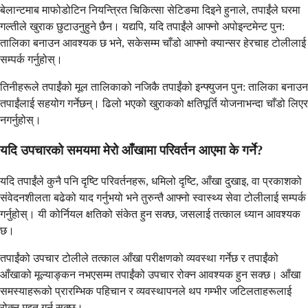
बेलान्टमाब माफोडोटिन नियन्त्रित चिकित्सा सेटिङमा दिइने हुनाले, तपाईंले घरमा
गल्तीले खुराक छुटाउनुहुने छैन। यद्यपि, यदि तपाईंले आफ्नो अपोइन्टमेन्ट पुन:
तालिका बनाउन आवश्यक छ भने, सकेसम्म चाँडो आफ्नो क्यान्सर हेरचाह टोलीलाई
सम्पर्क गर्नुहोस्।
तिनीहरूले तपाईंको मूल तालिकाको नजिकै तपाईंको इन्फ्युजन पुन: तालिका बनाउन
तपाईंलाई सहयोग गर्नेछन्। ढिलो भएको खुराकको क्षतिपूर्ति योजनाभन्दा चाँडो लिएर
नगर्नुहोस्।
यदि उपचारको समयमा मेरो आँखामा परिवर्तन आएमा के गर्ने?
यदि तपाईंले कुनै पनि दृष्टि परिवर्तनहरू, धमिलो दृष्टि, आँखा दुखाइ, वा प्रकाशको
संवेदनशीलता बढेको याद गर्नुभयो भने तुरुन्तै आफ्नो स्वास्थ्य सेवा टोलीलाई सम्पर्क
गर्नुहोस्। यी कोर्नियल क्षतिको संकेत हुन सक्छ, जसलाई तत्काल ध्यान आवश्यक
छ।
तपाईंको उपचार टोलीले तत्काल आँखा परीक्षणको व्यवस्था गर्नेछ र तपाईंको
आँखाको मूल्याङ्कन नभएसम्म तपाईंको उपचार रोक्न आवश्यक हुन सक्छ। आँखा
समस्याहरूको प्रारम्भिक पहिचान र व्यवस्थापनले थप गम्भीर जटिलताहरूलाई
रोक्न मद्दत गर्न सक्छ।