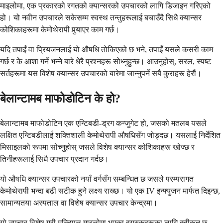
माइलोमा, एक प्रकारको रगतको क्यान्सरको उपचारको लागि डिजाइन गरिएको
हो। यो नवीन उपचारले सकेसम्म स्वस्थ तन्तुहरूलाई बचाउँदै सिधै क्यान्सर
कोशिकाहरूमा केमोथेरापी पुर्‍याएर काम गर्छ।
यदि तपाईं वा प्रियजनलाई यो औषधि तोकिएको छ भने, तपाइँ यसले कसरी काम
गर्छ र के आशा गर्ने भन्ने बारे धेरै प्रश्नहरू सोध्नुहुन्छ। आउनुहोस्, सरल, स्पष्ट
सर्तहरूमा यस विशेष क्यान्सर उपचारको बारेमा जान्नुपर्ने सबै कुराहरू हेरौं।
बेलान्टामब माफोडोटिन के हो?
बेलान्टामब माफोडोटिन एक एन्टिबडी-ड्रग कन्जुगेट हो, जसको मतलब यसले
लक्षित एन्टिबडीलाई शक्तिशाली केमोथेरापी औषधिसँग जोड्दछ। यसलाई निर्देशित
मिसाइलको रूपमा सोच्नुहोस् जसले विशेष क्यान्सर कोशिकाहरू खोज्छ र
तिनीहरूलाई सिधै उपचार प्रदान गर्दछ।
यो औषधि क्यान्सर उपचारको नयाँ वर्गसँग सम्बन्धित छ जसले परम्परागत
केमोथेरापी भन्दा बढी सटीक हुने लक्ष्य राख्छ। यो एक IV इन्फ्युजन मार्फत दिइन्छ,
सामान्यतया अस्पताल वा विशेष क्यान्सर उपचार केन्द्रमा।
यो उपचार विशेष गरी मल्टिपल माइलोमा भएका वयस्कहरूका लागि स्वीकृत छ