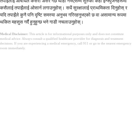
तपाईंलाई औषधिले कसरी असर गर्छ थाहा नभएसम्म सुरुका केही इन्फ्युजनहरूमा
कसैलाई तपाईंलाई ओसार्न लगाउनुहोस्। सधैं सुरक्षालाई प्राथमिकता दिनुहोस् र
यदि तपाईंले कुनै पनि दृष्टि समस्या अनुभव गरिरहनुभएको छ वा असामान्य रूपमा
थकित महसुस गर्दै हुनुहुन्छ भने गाडी नचलाउनुहोस्।
Medical Disclaimer:
This article is for informational purposes only and does not constitute
medical advice. Always consult a qualified healthcare provider for diagnosis and treatment
decisions. If you are experiencing a medical emergency, call 911 or go to the nearest emergency
room immediately.