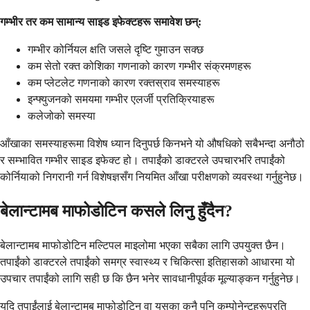
गम्भीर तर कम सामान्य साइड इफेक्टहरू समावेश छन्:
गम्भीर कोर्नियल क्षति जसले दृष्टि गुमाउन सक्छ
कम सेतो रक्त कोशिका गणनाको कारण गम्भीर संक्रमणहरू
कम प्लेटलेट गणनाको कारण रक्तस्राव समस्याहरू
इन्फ्युजनको समयमा गम्भीर एलर्जी प्रतिक्रियाहरू
कलेजोको समस्या
आँखाका समस्याहरूमा विशेष ध्यान दिनुपर्छ किनभने यो औषधिको सबैभन्दा अनौठो
र सम्भावित गम्भीर साइड इफेक्ट हो। तपाईंको डाक्टरले उपचारभरि तपाईंको
कोर्नियाको निगरानी गर्न विशेषज्ञसँग नियमित आँखा परीक्षणको व्यवस्था गर्नुहुनेछ।
बेलान्टामब माफोडोटिन कसले लिनु हुँदैन?
बेलान्टामब माफोडोटिन मल्टिपल माइलोमा भएका सबैका लागि उपयुक्त छैन।
तपाईंको डाक्टरले तपाईंको समग्र स्वास्थ्य र चिकित्सा इतिहासको आधारमा यो
उपचार तपाईंको लागि सही छ कि छैन भनेर सावधानीपूर्वक मूल्याङ्कन गर्नुहुनेछ।
यदि तपाईंलाई बेलान्टामब माफोडोटिन वा यसका कुनै पनि कम्पोनेन्टहरूप्रति