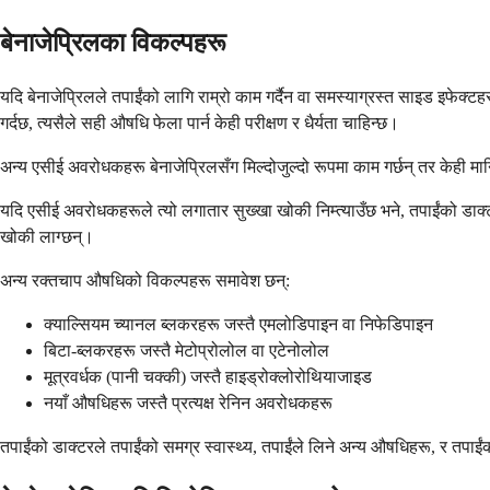
बेनाजेप्रिलका विकल्पहरू
यदि बेनाजेप्रिलले तपाईंको लागि राम्रो काम गर्दैन वा समस्याग्रस्त साइड इफेक्ट
गर्दछ, त्यसैले सही औषधि फेला पार्न केही परीक्षण र धैर्यता चाहिन्छ।
अन्य एसीई अवरोधकहरू बेनाजेप्रिलसँग मिल्दोजुल्दो रूपमा काम गर्छन् तर केही म
यदि एसीई अवरोधकहरूले त्यो लगातार सुख्खा खोकी निम्त्याउँछ भने, तपाईंको डाक्
खोकी लाग्छन्।
अन्य रक्तचाप औषधिको विकल्पहरू समावेश छन्:
क्याल्सियम च्यानल ब्लकरहरू जस्तै एमलोडिपाइन वा निफेडिपाइन
बिटा-ब्लकरहरू जस्तै मेटोप्रोलोल वा एटेनोलोल
मूत्रवर्धक (पानी चक्की) जस्तै हाइड्रोक्लोरोथियाजाइड
नयाँ औषधिहरू जस्तै प्रत्यक्ष रेनिन अवरोधकहरू
तपाईंको डाक्टरले तपाईंको समग्र स्वास्थ्य, तपाईंले लिने अन्य औषधिहरू, र तपाईंक