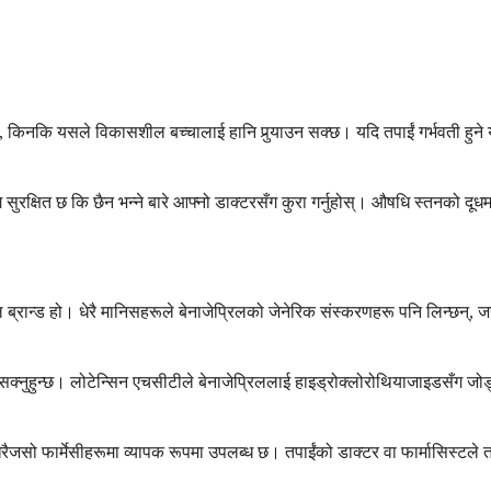
कमा, किनकि यसले विकासशील बच्चालाई हानि पुर्‍याउन सक्छ। यदि तपाईं गर्भवती हुने य
ागि सुरक्षित छ कि छैन भन्ने बारे आफ्नो डाक्टरसँग कुरा गर्नुहोस्। औषधि स्तनको द
मूल ब्रान्ड हो। धेरै मानिसहरूले बेनाजेप्रिलको जेनेरिक संस्करणहरू पनि लिन्छन्, 
 सक्नुहुन्छ। लोटेन्सिन एचसीटीले बेनाजेप्रिललाई हाइड्रोक्लोरोथियाजाइडसँग 
र धेरैजसो फार्मेसीहरूमा व्यापक रूपमा उपलब्ध छ। तपाईंको डाक्टर वा फार्मासिस्ट