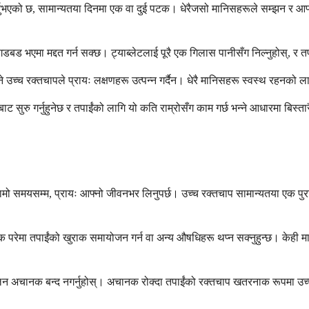
गर्नुभएको छ, सामान्यतया दिनमा एक वा दुई पटक। धेरैजसो मानिसहरूले सम्झन र आ
डबड भएमा मद्दत गर्न सक्छ। ट्याब्लेटलाई पूरै एक गिलास पानीसँग निल्नुहोस्, र तप
 किनभने उच्च रक्तचापले प्रायः लक्षणहरू उत्पन्न गर्दैन। धेरै मानिसहरू स्वस्थ
त्राबाट सुरु गर्नुहुनेछ र तपाईंको लागि यो कति राम्रोसँग काम गर्छ भन्ने आधारमा ब
 लामो समयसम्म, प्रायः आफ्नो जीवनभर लिनुपर्छ। उच्च रक्तचाप सामान्यतया एक 
यक परेमा तपाईंको खुराक समायोजन गर्न वा अन्य औषधिहरू थप्न सक्नुहुन्छ। केही 
 लिन अचानक बन्द नगर्नुहोस्। अचानक रोक्दा तपाईंको रक्तचाप खतरनाक रूपमा उच्