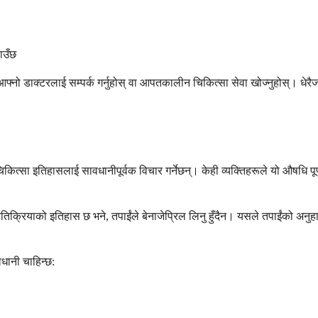
ाउँछ
न्तै आफ्नो डाक्टरलाई सम्पर्क गर्नुहोस् वा आपतकालीन चिकित्सा सेवा खोज्नुहोस्। धे
 चिकित्सा इतिहासलाई सावधानीपूर्वक विचार गर्नेछन्। केही व्यक्तिहरूले यो औषधि पू
तिक्रियाको इतिहास छ भने, तपाईंले बेनाजेप्रिल लिनु हुँदैन। यसले तपाईंको अन
वधानी चाहिन्छ: