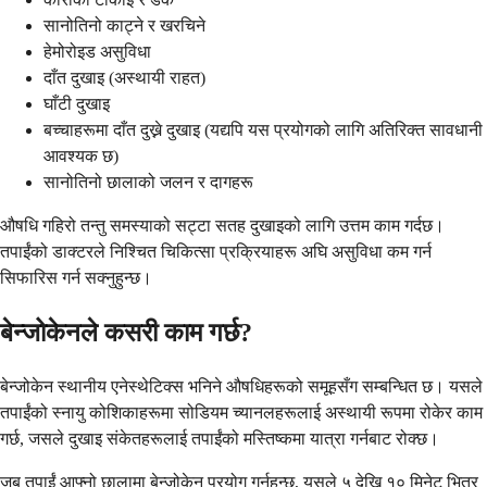
सानोतिनो काट्ने र खरचिने
हेमोरोइड असुविधा
दाँत दुखाइ (अस्थायी राहत)
घाँटी दुखाइ
बच्चाहरूमा दाँत दुख्ने दुखाइ (यद्यपि यस प्रयोगको लागि अतिरिक्त सावधानी
आवश्यक छ)
सानोतिनो छालाको जलन र दागहरू
औषधि गहिरो तन्तु समस्याको सट्टा सतह दुखाइको लागि उत्तम काम गर्दछ।
तपाईंको डाक्टरले निश्चित चिकित्सा प्रक्रियाहरू अघि असुविधा कम गर्न
सिफारिस गर्न सक्नुहुन्छ।
बेन्जोकेनले कसरी काम गर्छ?
बेन्जोकेन स्थानीय एनेस्थेटिक्स भनिने औषधिहरूको समूहसँग सम्बन्धित छ। यसले
तपाईंको स्नायु कोशिकाहरूमा सोडियम च्यानलहरूलाई अस्थायी रूपमा रोकेर काम
गर्छ, जसले दुखाइ संकेतहरूलाई तपाईंको मस्तिष्कमा यात्रा गर्नबाट रोक्छ।
जब तपाईं आफ्नो छालामा बेन्जोकेन प्रयोग गर्नुहुन्छ, यसले ५ देखि १० मिनेट भित्र