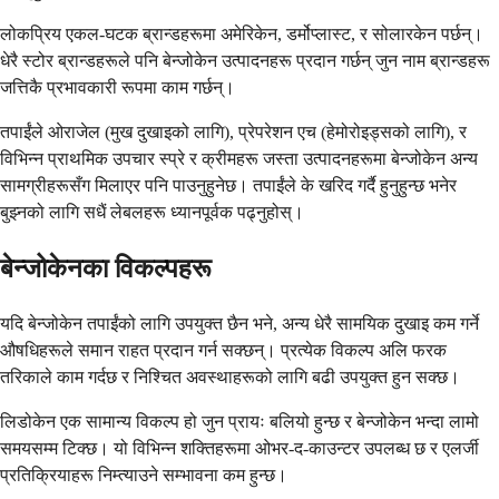
लोकप्रिय एकल-घटक ब्रान्डहरूमा अमेरिकेन, डर्मोप्लास्ट, र सोलारकेन पर्छन्।
धेरै स्टोर ब्रान्डहरूले पनि बेन्जोकेन उत्पादनहरू प्रदान गर्छन् जुन नाम ब्रान्डहरू
जत्तिकै प्रभावकारी रूपमा काम गर्छन्।
तपाईंले ओराजेल (मुख दुखाइको लागि), प्रेपरेशन एच (हेमोरोइड्सको लागि), र
विभिन्न प्राथमिक उपचार स्प्रे र क्रीमहरू जस्ता उत्पादनहरूमा बेन्जोकेन अन्य
सामग्रीहरूसँग मिलाएर पनि पाउनुहुनेछ। तपाईंले के खरिद गर्दै हुनुहुन्छ भनेर
बुझ्नको लागि सधैं लेबलहरू ध्यानपूर्वक पढ्नुहोस्।
बेन्जोकेनका विकल्पहरू
यदि बेन्जोकेन तपाईंको लागि उपयुक्त छैन भने, अन्य धेरै सामयिक दुखाइ कम गर्ने
औषधिहरूले समान राहत प्रदान गर्न सक्छन्। प्रत्येक विकल्प अलि फरक
तरिकाले काम गर्दछ र निश्चित अवस्थाहरूको लागि बढी उपयुक्त हुन सक्छ।
लिडोकेन एक सामान्य विकल्प हो जुन प्रायः बलियो हुन्छ र बेन्जोकेन भन्दा लामो
समयसम्म टिक्छ। यो विभिन्न शक्तिहरूमा ओभर-द-काउन्टर उपलब्ध छ र एलर्जी
प्रतिक्रियाहरू निम्त्याउने सम्भावना कम हुन्छ।