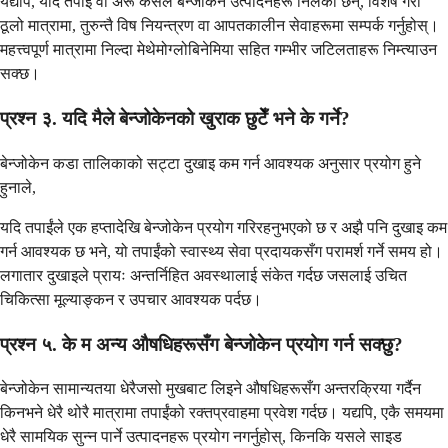
यद्यपि, यदि तपाईं वा अरू कसैले बेन्जोकेन उत्पादनहरू निलेका छन्, विशेष गरी
ठूलो मात्रामा, तुरुन्तै विष नियन्त्रण वा आपतकालीन सेवाहरूमा सम्पर्क गर्नुहोस्।
महत्त्वपूर्ण मात्रामा निल्दा मेथेमोग्लोबिनेमिया सहित गम्भीर जटिलताहरू निम्त्याउन
सक्छ।
प्रश्न ३. यदि मैले बेन्जोकेनको खुराक छुटेँ भने के गर्ने?
बेन्जोकेन कडा तालिकाको सट्टा दुखाइ कम गर्न आवश्यक अनुसार प्रयोग हुने
हुनाले,
यदि तपाईंले एक हप्तादेखि बेन्जोकेन प्रयोग गरिरहनुभएको छ र अझै पनि दुखाइ कम
गर्न आवश्यक छ भने, यो तपाईंको स्वास्थ्य सेवा प्रदायकसँग परामर्श गर्ने समय हो।
लगातार दुखाइले प्रायः अन्तर्निहित अवस्थालाई संकेत गर्दछ जसलाई उचित
चिकित्सा मूल्याङ्कन र उपचार आवश्यक पर्दछ।
प्रश्न ५. के म अन्य औषधिहरूसँग बेन्जोकेन प्रयोग गर्न सक्छु?
बेन्जोकेन सामान्यतया धेरैजसो मुखबाट लिइने औषधिहरूसँग अन्तरक्रिया गर्दैन
किनभने धेरै थोरै मात्रामा तपाईंको रक्तप्रवाहमा प्रवेश गर्दछ। यद्यपि, एकै समयमा
धेरै सामयिक सुन्न पार्ने उत्पादनहरू प्रयोग नगर्नुहोस्, किनकि यसले साइड