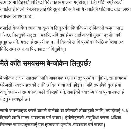
उत्पादनमा दिइएको विशिष्ट निर्देशनहरू पालना गर्नुहोस्। केही घाँटी स्प्रेहरूले
तपाईंलाई निल्ने रिफ्लेक्सलाई धेरै सुन्न नदिनको लागि तपाईंको घाँटीबाट टाढा लक्ष्य
बनाउन आवश्यक छ।
तपाईंले बेन्जोकेन खाना वा दूधसँग लिनु पर्दैन किनकि यो टोपिकली रूपमा लागू
गरिन्छ, निल्नुको सट्टा। यद्यपि, यदि तपाईं यसलाई आफ्नो मुखमा प्रयोग गर्दै
हुनुहुन्छ भने, यसलाई राम्ररी काम गर्न दिनको लागि प्रयोग गरेपछि कम्तिमा ३०
मिनेटसम्म खान वा पिउनबाट जोगिनुहोस्।
मैले कति समयसम्म बेन्जोकेन लिनुपर्छ?
बेन्जोकेन लक्षण राहतको लागि आवश्यक भएमा मात्र प्रयोग गर्नुहोस्, सामान्यतया
धेरैजसो अवस्थाहरूको लागि ७ दिन भन्दा बढी होइन। यदि तपाईंको दुखाइ वा
असुविधा यस समयभन्दा बढी रहिरह्यो भने, तपाईंको स्वास्थ्य सेवा प्रदायकलाई
भेट्नु महत्त्वपूर्ण छ।
सानो समस्याहरू जस्तै घामले पोलेको वा कीराको टोकाइको लागि, तपाईंलाई १-३
दिनको लागि मात्र आवश्यक पर्न सक्छ। हेमोरोइडको असुविधा जस्ता अधिक
निरन्तर समस्याहरूलाई एक हप्तासम्म प्रयोग आवश्यक पर्न सक्छ।