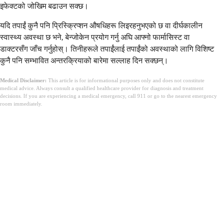
इफेक्टको जोखिम बढाउन सक्छ।
यदि तपाईं कुनै पनि प्रिस्क्रिप्शन औषधिहरू लिइरहनुभएको छ वा दीर्घकालीन
स्वास्थ्य अवस्था छ भने, बेन्जोकेन प्रयोग गर्नु अघि आफ्नो फार्मासिस्ट वा
डाक्टरसँग जाँच गर्नुहोस्। तिनीहरूले तपाईंलाई तपाईंको अवस्थाको लागि विशिष्ट
कुनै पनि सम्भावित अन्तरक्रियाको बारेमा सल्लाह दिन सक्छन्।
Medical Disclaimer:
This article is for informational purposes only and does not constitute
medical advice. Always consult a qualified healthcare provider for diagnosis and treatment
decisions. If you are experiencing a medical emergency, call 911 or go to the nearest emergency
room immediately.