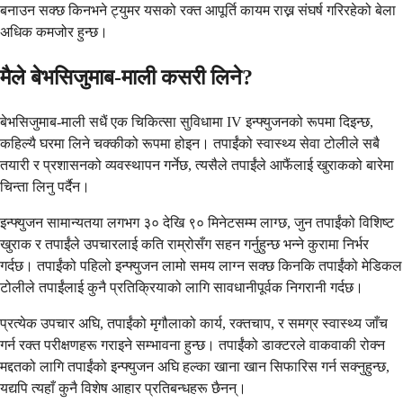
बनाउन सक्छ किनभने ट्युमर यसको रक्त आपूर्ति कायम राख्न संघर्ष गरिरहेको बेला
अधिक कमजोर हुन्छ।
मैले बेभसिजुमाब-माली कसरी लिने?
बेभसिजुमाब-माली सधैं एक चिकित्सा सुविधामा IV इन्फ्युजनको रूपमा दिइन्छ,
कहिल्यै घरमा लिने चक्कीको रूपमा होइन। तपाईंको स्वास्थ्य सेवा टोलीले सबै
तयारी र प्रशासनको व्यवस्थापन गर्नेछ, त्यसैले तपाईंले आफैंलाई खुराकको बारेमा
चिन्ता लिनु पर्दैन।
इन्फ्युजन सामान्यतया लगभग ३० देखि ९० मिनेटसम्म लाग्छ, जुन तपाईंको विशिष्ट
खुराक र तपाईंले उपचारलाई कति राम्रोसँग सहन गर्नुहुन्छ भन्ने कुरामा निर्भर
गर्दछ। तपाईंको पहिलो इन्फ्युजन लामो समय लाग्न सक्छ किनकि तपाईंको मेडिकल
टोलीले तपाईंलाई कुनै प्रतिक्रियाको लागि सावधानीपूर्वक निगरानी गर्दछ।
प्रत्येक उपचार अघि, तपाईंको मृगौलाको कार्य, रक्तचाप, र समग्र स्वास्थ्य जाँच
गर्न रक्त परीक्षणहरू गराइने सम्भावना हुन्छ। तपाईंको डाक्टरले वाकवाकी रोक्न
मद्दतको लागि तपाईंको इन्फ्युजन अघि हल्का खाना खान सिफारिस गर्न सक्नुहुन्छ,
यद्यपि त्यहाँ कुनै विशेष आहार प्रतिबन्धहरू छैनन्।