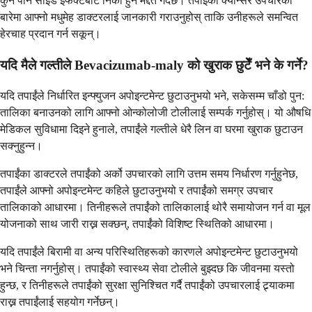
कुनै पनि साइड इफेक्टबाट निको हुन मद्दत गर्दछ। तपाईंको क्यान्सर उपचारको
बारेमा आफ्नो मधुमेह डाक्टरलाई जानकारी गराउनुहोस् ताकि उनीहरूले समन्वित
हेरचाह प्रदान गर्न सकून्।
यदि मैले गल्तीले Bevacizumab-maly को खुराक छुटेँ भने के गर्ने?
यदि तपाईंले निर्धारित इन्फ्युजन अपोइन्टमेन्ट छुटाउनुभयो भने, सकेसम्म चाँडो पुन:
तालिका बनाउनको लागि आफ्नो ओन्कोलोजी टोलीलाई सम्पर्क गर्नुहोस्। यो औषधि
मेडिकल सुविधामा दिइने हुनाले, तपाईंले गल्तीले धेरै लिन वा घरमा खुराक छुटाउन
सक्नुहुन्न।
तपाईंका डाक्टरले तपाईंको अर्को उपचारको लागि उत्तम समय निर्धारण गर्नुहुनेछ,
तपाईंले आफ्नो अपोइन्टमेन्ट कहिले छुटाउनुभयो र तपाईंको समग्र उपचार
तालिकाको आधारमा। तिनीहरूले तपाईंको तालिकालाई थोरै समायोजन गर्न वा मूल
योजनाको साथ जारी राख्न सक्छन्, तपाईंको विशिष्ट स्थितिको आधारमा।
यदि तपाईंले बिरामी वा अन्य परिस्थितिहरूको कारणले अपोइन्टमेन्ट छुटाउनुभयो
भने चिन्ता नगर्नुहोस्। तपाईंको स्वास्थ्य सेवा टोलीले बुझ्दछ कि जीवनमा यस्तो
हुन्छ, र तिनीहरूले तपाईंको सुरक्षा सुनिश्चित गर्दै तपाईंको उपचारलाई ट्र्याकमा
राख्न तपाईंलाई सहयोग गर्नेछन्।