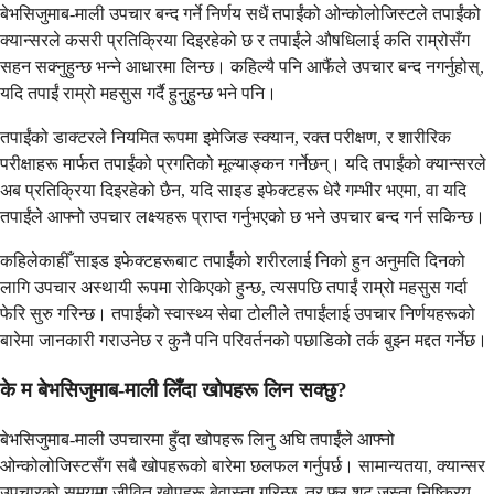
बेभसिजुमाब-माली उपचार बन्द गर्ने निर्णय सधैं तपाईंको ओन्कोलोजिस्टले तपाईंको
क्यान्सरले कसरी प्रतिक्रिया दिइरहेको छ र तपाईंले औषधिलाई कति राम्रोसँग
सहन सक्नुहुन्छ भन्ने आधारमा लिन्छ। कहिल्यै पनि आफैंले उपचार बन्द नगर्नुहोस्,
यदि तपाईं राम्रो महसुस गर्दै हुनुहुन्छ भने पनि।
तपाईंको डाक्टरले नियमित रूपमा इमेजिङ स्क्यान, रक्त परीक्षण, र शारीरिक
परीक्षाहरू मार्फत तपाईंको प्रगतिको मूल्याङ्कन गर्नेछन्। यदि तपाईंको क्यान्सरले
अब प्रतिक्रिया दिइरहेको छैन, यदि साइड इफेक्टहरू धेरै गम्भीर भएमा, वा यदि
तपाईंले आफ्नो उपचार लक्ष्यहरू प्राप्त गर्नुभएको छ भने उपचार बन्द गर्न सकिन्छ।
कहिलेकाहीँ साइड इफेक्टहरूबाट तपाईंको शरीरलाई निको हुन अनुमति दिनको
लागि उपचार अस्थायी रूपमा रोकिएको हुन्छ, त्यसपछि तपाईं राम्रो महसुस गर्दा
फेरि सुरु गरिन्छ। तपाईंको स्वास्थ्य सेवा टोलीले तपाईंलाई उपचार निर्णयहरूको
बारेमा जानकारी गराउनेछ र कुनै पनि परिवर्तनको पछाडिको तर्क बुझ्न मद्दत गर्नेछ।
के म बेभसिजुमाब-माली लिँदा खोपहरू लिन सक्छु?
बेभसिजुमाब-माली उपचारमा हुँदा खोपहरू लिनु अघि तपाईंले आफ्नो
ओन्कोलोजिस्टसँग सबै खोपहरूको बारेमा छलफल गर्नुपर्छ। सामान्यतया, क्यान्सर
उपचारको समयमा जीवित खोपहरू बेवास्ता गरिन्छ, तर फ्लू शट जस्ता निष्क्रिय