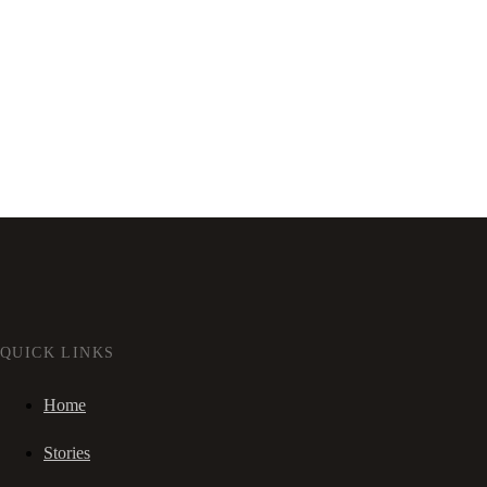
QUICK LINKS
Home
Stories