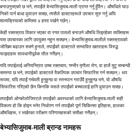
बनाउनुभएको छ भने, तपाईंले बेभ्यासिजुमाब-माली प्राप्त गर्नु हुँदैन। औषधिले घाउ
निको पार्न बाधा पुर्‍याउन सक्छ, त्यसैले डाक्टरहरूले उपचार सुरु गर्नु अघि
शल्यक्रियाको कम्तिमा ४ हप्ता पर्खने गर्छन्।
केही रक्तस्राव विकार भएका वा रगत पातलो बनाउने औषधि लिइरहेका व्यक्तिहरू
यस उपचारका लागि उपयुक्त नहुन सक्छन्। बेभ्यासिजुमाब-मालीले रक्तस्रावको
जोखिम बढाउन सक्ने हुनाले, तपाईंको डाक्टरले सम्भावित खतराहरू विरुद्ध
फाइदाहरू सावधानीपूर्वक तौल गर्नेछन्।
यदि तपाईलाई अनियन्त्रित उच्च रक्तचाप, गम्भीर मृगौला रोग, वा हालै मुटु सम्बन्धी
समस्या छ भने, तपाईको डाक्टरले वैकल्पिक उपचार सिफारिस गर्न सक्छन्। थप
रूपमा, यदि तपाईं गर्भवती हुनुहुन्छ वा स्तनपान गराउँदै हुनुहुन्छ भने, यो औषधि
सिफारिस गरिएको छैन किनकि यसले तपाईंको बच्चालाई हानि पुर्‍याउन सक्छ।
तपाईंको ओन्कोलोजिस्टले तपाईंको अवस्थाको लागि बेभ्यासिजुमाब-माली सही
विकल्प हो कि होइन भनेर निर्धारण गर्न तपाईंको पूर्ण चिकित्सा इतिहास, हालका
औषधिहरू, र भर्खरका परीक्षण परिणामहरूको समीक्षा गर्नेछन्।
बेभ्यासिजुमाब-माली ब्रान्ड नामहरू