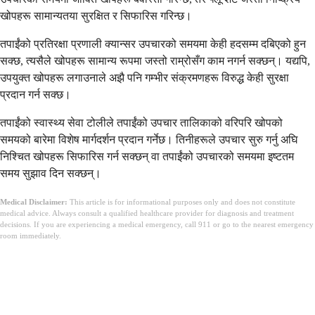
खोपहरू सामान्यतया सुरक्षित र सिफारिस गरिन्छ।
तपाईंको प्रतिरक्षा प्रणाली क्यान्सर उपचारको समयमा केही हदसम्म दबिएको हुन
सक्छ, त्यसैले खोपहरू सामान्य रूपमा जस्तो राम्रोसँग काम नगर्न सक्छन्। यद्यपि,
उपयुक्त खोपहरू लगाउनाले अझै पनि गम्भीर संक्रमणहरू विरुद्ध केही सुरक्षा
प्रदान गर्न सक्छ।
तपाईंको स्वास्थ्य सेवा टोलीले तपाईंको उपचार तालिकाको वरिपरि खोपको
समयको बारेमा विशेष मार्गदर्शन प्रदान गर्नेछ। तिनीहरूले उपचार सुरु गर्नु अघि
निश्चित खोपहरू सिफारिस गर्न सक्छन् वा तपाईंको उपचारको समयमा इष्टतम
समय सुझाव दिन सक्छन्।
Medical Disclaimer:
This article is for informational purposes only and does not constitute
medical advice. Always consult a qualified healthcare provider for diagnosis and treatment
decisions. If you are experiencing a medical emergency, call 911 or go to the nearest emergency
room immediately.