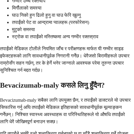
गम्भीर उच्च रक्तचाप
मिर्गौलाको समस्या
घाउ निको हुन ढिलो हुनु वा घाउ फेरि खुल्नु
तपाईंको पेट वा आन्द्रामा प्वालहरू (परफोरेसन)
मुटुको समस्या
स्ट्रोक वा तपाईंको मस्तिष्कमा अन्य गम्भीर रक्तस्राव
तपाईंको मेडिकल टोलीले नियमित जाँच र परीक्षणहरू मार्फत यी गम्भीर साइड
इफेक्टहरूको लागि सावधानीपूर्वक निगरानी गर्नेछ। धेरैजसो बिरामीहरूले उपचार
राम्रोसँग सहन गर्छन्, तर के हेर्ने भनेर जान्नाले आवश्यक परेमा तुरुन्त उपचार
सुनिश्चित गर्न मद्दत गर्दछ।
Bevacizumab-maly कसले लिनु हुँदैन?
Bevacizumab-maly सबैका लागि उपयुक्त छैन, र तपाईंको डाक्टरले यो उपचार
सिफारिस गर्नु अघि तपाईंको मेडिकल इतिहासको सावधानीपूर्वक मूल्याङ्कन
गर्नेछन्। निश्चित स्वास्थ्य अवस्थाहरू वा परिस्थितिहरूले यो औषधि तपाईंको
लागि धेरै जोखिमपूर्ण बनाउन सक्छ।
यदि तपाईंले भर्खरै ठूलो शल्यक्रिया गर्नुभएको छ वा चाँडै शल्यक्रिया गर्ने योजना