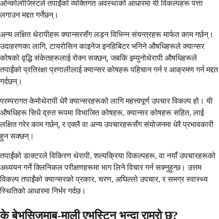
ओन्कोलोजिस्टले तपाईंको व्यक्तिगत अवस्थाको आधारमा यी विकल्पहरू पत्ता
लगाउन मद्दत गर्नेछन्।
अन्य लक्षित थेरापीहरू क्यान्सरसँग लड्न विभिन्न संयन्त्रहरू मार्फत काम गर्छन्।
उदाहरणका लागि, टायरोसिन काइनेज इनहिबिटर भनिने औषधिहरूले क्यान्सर
कोषको वृद्धि संकेतहरूलाई रोक्न सक्छन्, जबकि इम्युनोथेरापी औषधिहरूले
तपाईंको प्रतिरक्षा प्रणालीलाई क्यान्सर कोषहरू पहिचान गर्न र आक्रमण गर्न मद्दत
गर्दछन्।
परम्परागत केमोथेरापी धेरै क्यान्सरहरूको लागि महत्त्वपूर्ण उपचार विकल्प हो। यी
औषधिहरू सिधै द्रुत रूपमा विभाजित कोषहरू, क्यान्सर कोषहरू सहित, लाई
लक्षित गरेर काम गर्छन्, र एक्लै वा अन्य उपचारहरूसँग संयोजनमा धेरै प्रभावकारी
हुन सक्छन्।
तपाईंको डाक्टरले विकिरण थेरापी, शल्यक्रिया विकल्पहरू, वा नयाँ उपचारहरूको
अध्ययन गर्ने क्लिनिकल परीक्षणहरूमा भाग लिने विचार गर्न सक्नुहुन्छ। उत्तम
विकल्प तपाईंको क्यान्सरको प्रकार, चरण, अघिल्लो उपचार, र समग्र स्वास्थ्य
स्थितिको आधारमा निर्भर गर्दछ।
के बेभसिजुमाब-माली एभस्टिन भन्दा राम्रो छ?