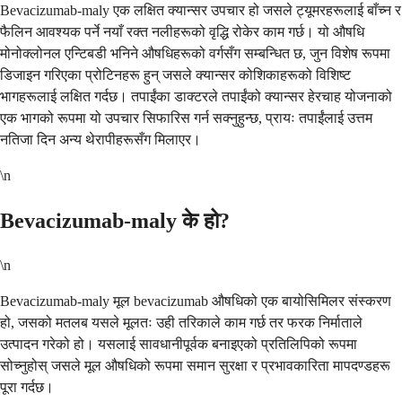
Bevacizumab-maly एक लक्षित क्यान्सर उपचार हो जसले ट्यूमरहरूलाई बाँच्न र
फैलिन आवश्यक पर्ने नयाँ रक्त नलीहरूको वृद्धि रोकेर काम गर्छ। यो औषधि
मोनोक्लोनल एन्टिबडी भनिने औषधिहरूको वर्गसँग सम्बन्धित छ, जुन विशेष रूपमा
डिजाइन गरिएका प्रोटिनहरू हुन् जसले क्यान्सर कोशिकाहरूको विशिष्ट
भागहरूलाई लक्षित गर्दछ। तपाईंका डाक्टरले तपाईंको क्यान्सर हेरचाह योजनाको
एक भागको रूपमा यो उपचार सिफारिस गर्न सक्नुहुन्छ, प्रायः तपाईंलाई उत्तम
नतिजा दिन अन्य थेरापीहरूसँग मिलाएर।
\n
Bevacizumab-maly के हो?
\n
Bevacizumab-maly मूल bevacizumab औषधिको एक बायोसिमिलर संस्करण
हो, जसको मतलब यसले मूलतः उही तरिकाले काम गर्छ तर फरक निर्माताले
उत्पादन गरेको हो। यसलाई सावधानीपूर्वक बनाइएको प्रतिलिपिको रूपमा
सोच्नुहोस् जसले मूल औषधिको रूपमा समान सुरक्षा र प्रभावकारिता मापदण्डहरू
पूरा गर्दछ।