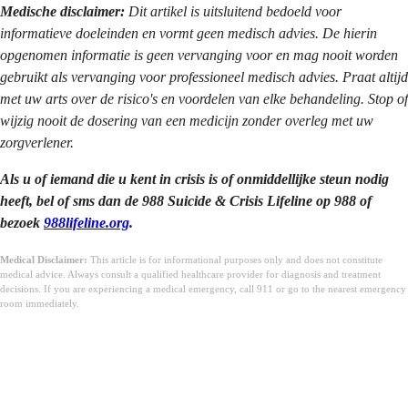
Medische disclaimer:
Dit artikel is uitsluitend bedoeld voor
informatieve doeleinden en vormt geen medisch advies. De hierin
opgenomen informatie is geen vervanging voor en mag nooit worden
gebruikt als vervanging voor professioneel medisch advies. Praat altijd
met uw arts over de risico's en voordelen van elke behandeling. Stop of
wijzig nooit de dosering van een medicijn zonder overleg met uw
zorgverlener.
Als u of iemand die u kent in crisis is of onmiddellijke steun nodig
heeft, bel of sms dan de 988 Suicide & Crisis Lifeline op 988 of
bezoek
988lifeline.org
.
Medical Disclaimer:
This article is for informational purposes only and does not constitute
medical advice. Always consult a qualified healthcare provider for diagnosis and treatment
decisions. If you are experiencing a medical emergency, call 911 or go to the nearest emergency
room immediately.