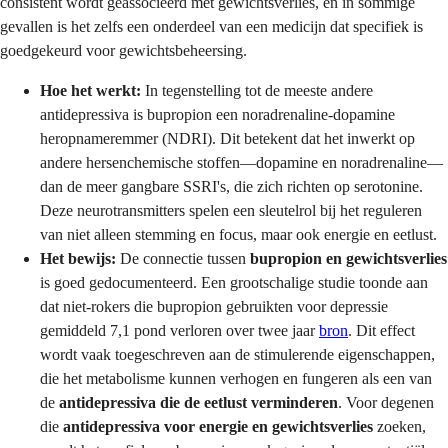
consistent wordt geassocieerd met gewichtsverlies, en in sommige
gevallen is het zelfs een onderdeel van een medicijn dat specifiek is
goedgekeurd voor gewichtsbeheersing.
Hoe het werkt:
In tegenstelling tot de meeste andere
antidepressiva is bupropion een noradrenaline-dopamine
heropnameremmer (NDRI). Dit betekent dat het inwerkt op
andere hersenchemische stoffen—dopamine en noradrenaline—
dan de meer gangbare SSRI's, die zich richten op serotonine.
Deze neurotransmitters spelen een sleutelrol bij het reguleren
van niet alleen stemming en focus, maar ook energie en eetlust.
Het bewijs:
De connectie tussen
bupropion en gewichtsverlies
is goed gedocumenteerd. Een grootschalige studie toonde aan
dat niet-rokers die bupropion gebruikten voor depressie
gemiddeld 7,1 pond verloren over twee jaar
bron
. Dit effect
wordt vaak toegeschreven aan de stimulerende eigenschappen,
die het metabolisme kunnen verhogen en fungeren als een van
de
antidepressiva die de eetlust verminderen
. Voor degenen
die
antidepressiva voor energie en gewichtsverlies
zoeken,