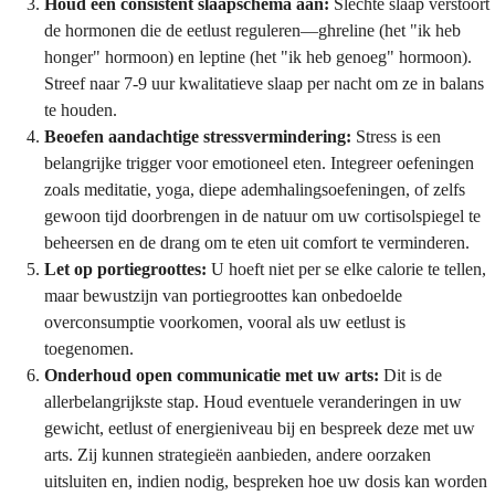
Houd een consistent slaapschema aan:
Slechte slaap verstoort
de hormonen die de eetlust reguleren—ghreline (het "ik heb
honger" hormoon) en leptine (het "ik heb genoeg" hormoon).
Streef naar 7-9 uur kwalitatieve slaap per nacht om ze in balans
te houden.
Beoefen aandachtige stressvermindering:
Stress is een
belangrijke trigger voor emotioneel eten. Integreer oefeningen
zoals meditatie, yoga, diepe ademhalingsoefeningen, of zelfs
gewoon tijd doorbrengen in de natuur om uw cortisolspiegel te
beheersen en de drang om te eten uit comfort te verminderen.
Let op portiegroottes:
U hoeft niet per se elke calorie te tellen,
maar bewustzijn van portiegroottes kan onbedoelde
overconsumptie voorkomen, vooral als uw eetlust is
toegenomen.
Onderhoud open communicatie met uw arts:
Dit is de
allerbelangrijkste stap. Houd eventuele veranderingen in uw
gewicht, eetlust of energieniveau bij en bespreek deze met uw
arts. Zij kunnen strategieën aanbieden, andere oorzaken
uitsluiten en, indien nodig, bespreken hoe uw dosis kan worden