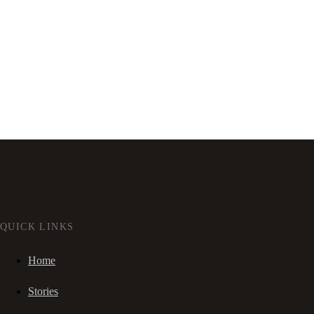
QUICK LINKS
Home
Stories