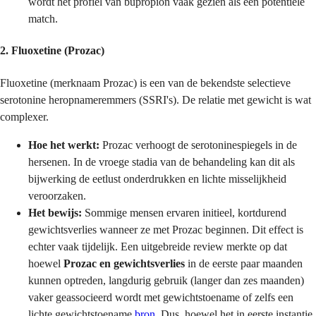
wordt het profiel van bupropion vaak gezien als een potentiële
match.
2. Fluoxetine (Prozac)
Fluoxetine (merknaam Prozac) is een van de bekendste selectieve
serotonine heropnameremmers (SSRI's). De relatie met gewicht is wat
complexer.
Hoe het werkt:
Prozac verhoogt de serotoninespiegels in de
hersenen. In de vroege stadia van de behandeling kan dit als
bijwerking de eetlust onderdrukken en lichte misselijkheid
veroorzaken.
Het bewijs:
Sommige mensen ervaren initieel, kortdurend
gewichtsverlies wanneer ze met Prozac beginnen. Dit effect is
echter vaak tijdelijk. Een uitgebreide review merkte op dat
hoewel
Prozac en gewichtsverlies
in de eerste paar maanden
kunnen optreden, langdurig gebruik (langer dan zes maanden)
vaker geassocieerd wordt met gewichtstoename of zelfs een
lichte gewichtstoename
bron
. Dus, hoewel het in eerste instantie