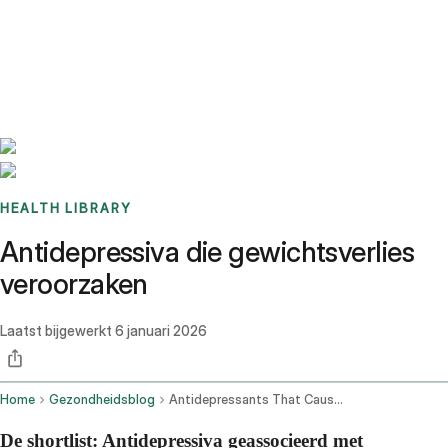
Benchmarks
Stories
FAQ
Sign up / Log in
HEALTH LIBRARY
Antidepressiva die gewichtsverlies
veroorzaken
Laatst bijgewerkt
6 januari 2026
Home
Gezondheidsblog
Antidepressants That Cause Weight Loss
De shortlist: Antidepressiva geassocieerd met